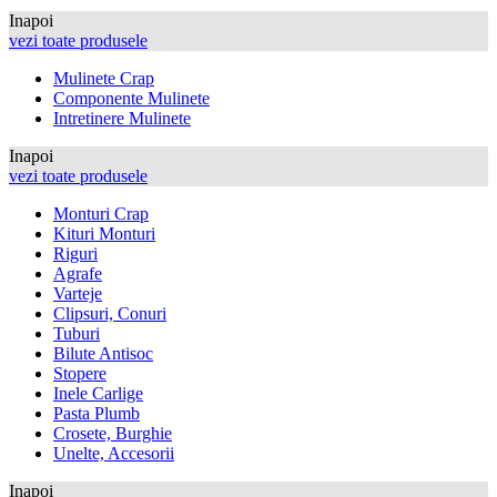
Inapoi
vezi toate produsele
Mulinete Crap
Componente Mulinete
Intretinere Mulinete
Inapoi
vezi toate produsele
Monturi Crap
Kituri Monturi
Riguri
Agrafe
Varteje
Clipsuri, Conuri
Tuburi
Bilute Antisoc
Stopere
Inele Carlige
Pasta Plumb
Crosete, Burghie
Unelte, Accesorii
Inapoi