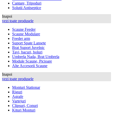
Cantare, Tripoduri
Solutii Antiseptice
Inapoi
vezi toate produsele
Scaune Feeder
Scaune Modulare
Feeder arm
Suport Spate Lansete
Brat Suport Juvelnic
Tavi, bacuri, boluri
Umbrela Nada, Brat Umbrela
Module Scaune, Picioare
Alte Accesorii Scaune
Inapoi
vezi toate produsele
Monturi Stationar
Riguri
Agrafe
Vartejuri
Clipsuri, Conuri
Kituri Monturi