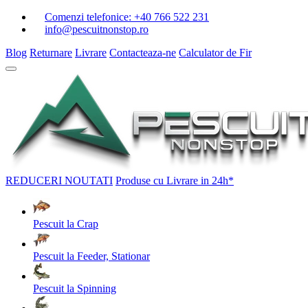
Comenzi telefonice:
+40 766 522 231
info@pescuitnonstop.ro
Blog
Returnare
Livrare
Contacteaza-ne
Calculator de Fir
REDUCERI
NOUTATI
Produse cu Livrare in 24h*
Pescuit la Crap
Pescuit la Feeder, Stationar
Pescuit la Spinning