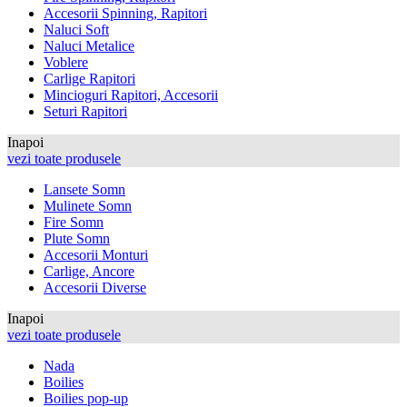
Accesorii Spinning, Rapitori
Naluci Soft
Naluci Metalice
Voblere
Carlige Rapitori
Mincioguri Rapitori, Accesorii
Seturi Rapitori
Inapoi
vezi toate produsele
Lansete Somn
Mulinete Somn
Fire Somn
Plute Somn
Accesorii Monturi
Carlige, Ancore
Accesorii Diverse
Inapoi
vezi toate produsele
Nada
Boilies
Boilies pop-up