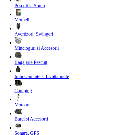
Pescuit la Somn
Momeli
Avertizori, Swingeri
Mincioguri si Accesorii
Bagajerie Pescuit
Imbracaminte si Incaltaminte
Camping
Motoare
Barci si Accesorii
Sonare, GPS