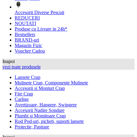
Accesorii Diverse Pescuit
REDUCERI
NOUTATI
Produse cu Livrare in 24h*
Bestsellers
BRAND-uri
Magazin Fizic
Voucher Cadou
Inapoi
vezi toate produsele
Lansete Crap
Mulinete Crap, Componente Mulinete
Accesorii si Monturi Crap
Fire Crap
Carlige
Avertizoare, Hangere, Swingere
Accesorii Nadire Sondare
Plumbi si Momitoare Crap
Rod Pod-uri, picheti, suporti lansete
Protectie, Pastrare