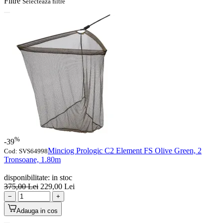
Filtre
Selecteaza filtre
%
-39
Minciog Prologic C2 Element FS Olive Green, 2
Cod:
SVS64998
Tronsoane, 1.80m
disponibilitate:
in stoc
375,00
Lei
229,00
Lei
−
+
Adauga in cos