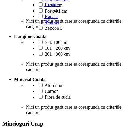
Preston
61-80 cm
Prologic
Peste 81 cm
Rapala
Nici un produs gasit care sa corespunda cu criteriile
Trakker
cautarii
ZebcoEU
Lungime Coada
Sub 100 cm
101 - 200 cm
201 - 300 cm
Nici un produs gasit care sa corespunda cu criteriile
cautarii
Material Coada
Aluminiu
Carbon
Fibra de sticla
Nici un produs gasit care sa corespunda cu criteriile
cautarii
Mincioguri Crap