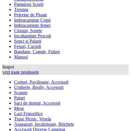
Pantaloni Scurti
Trening
Pelerine de Ploaie
Imbracaminte Copii
Imbracaminte femei
Ciorapi, Sosete
Incaltaminte Pescuit
Sepci si Palarii
Fesuri, Caciuli
Bandane, Cagule, Fulare
Manusi
Inapoi
vezi toate produsele
Corturi, Pavilioane, Accesorii
Umbrele, Brolly, Accesorii
Scaune
Paturi
Saci de dormit, Accesorii
Mese
Lazi Frigorifice
Truse Picnic, Vesela
Aragazuri, Incalzitoare, Brichete
Accesorii Diverse Camping