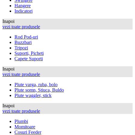
Swingere
Hangere
Indicatori
Inapoi
vezi toate produsele
Rod Pod-uri
Buzzbari
Tripozi
Suporti, Picheti
Capete Suporti
Inapoi
vezi toate produsele
Plute varga, ruba, bolo
Plute somn, Stiuca, Buldo
Plute waggler, stick
Inapoi
vezi toate produsele
Plumbi
Momitoare
Cosuri Feeder