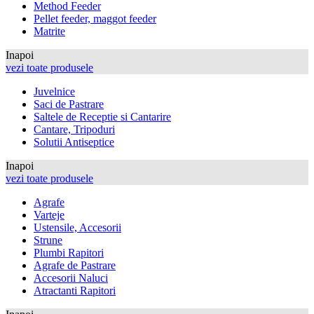
Method Feeder
Pellet feeder, maggot feeder
Matrite
Inapoi
vezi toate produsele
Juvelnice
Saci de Pastrare
Saltele de Receptie si Cantarire
Cantare, Tripoduri
Solutii Antiseptice
Inapoi
vezi toate produsele
Agrafe
Varteje
Ustensile, Accesorii
Strune
Plumbi Rapitori
Agrafe de Pastrare
Accesorii Naluci
Atractanti Rapitori