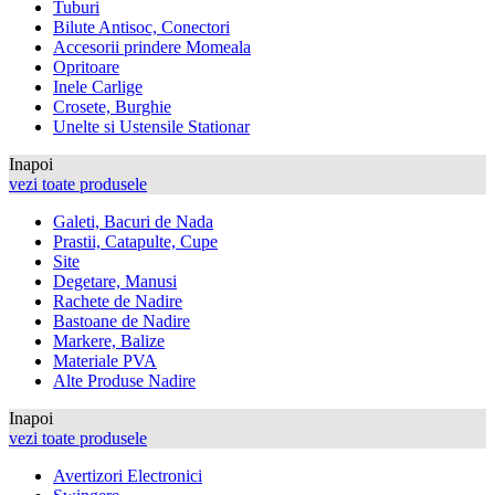
Tuburi
Bilute Antisoc, Conectori
Accesorii prindere Momeala
Opritoare
Inele Carlige
Crosete, Burghie
Unelte si Ustensile Stationar
Inapoi
vezi toate produsele
Galeti, Bacuri de Nada
Prastii, Catapulte, Cupe
Site
Degetare, Manusi
Rachete de Nadire
Bastoane de Nadire
Markere, Balize
Materiale PVA
Alte Produse Nadire
Inapoi
vezi toate produsele
Avertizori Electronici