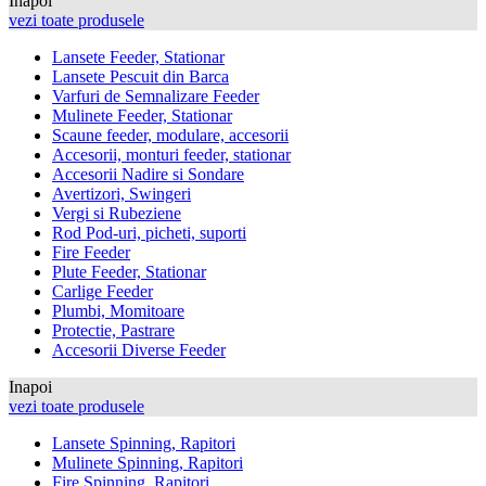
Inapoi
vezi toate produsele
Lansete Feeder, Stationar
Lansete Pescuit din Barca
Varfuri de Semnalizare Feeder
Mulinete Feeder, Stationar
Scaune feeder, modulare, accesorii
Accesorii, monturi feeder, stationar
Accesorii Nadire si Sondare
Avertizori, Swingeri
Vergi si Rubeziene
Rod Pod-uri, picheti, suporti
Fire Feeder
Plute Feeder, Stationar
Carlige Feeder
Plumbi, Momitoare
Protectie, Pastrare
Accesorii Diverse Feeder
Inapoi
vezi toate produsele
Lansete Spinning, Rapitori
Mulinete Spinning, Rapitori
Fire Spinning, Rapitori