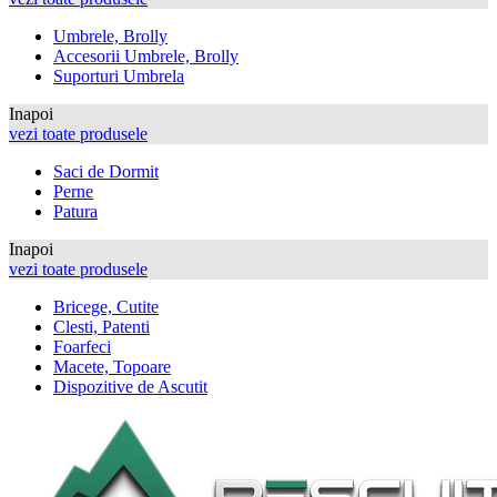
Umbrele, Brolly
Accesorii Umbrele, Brolly
Suporturi Umbrela
Inapoi
vezi toate produsele
Saci de Dormit
Perne
Patura
Inapoi
vezi toate produsele
Bricege, Cutite
Clesti, Patenti
Foarfeci
Macete, Topoare
Dispozitive de Ascutit