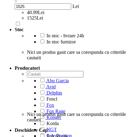
–
Lei
40.99Lei
1525Lei
Stoc
In stoc - livrare 24h
In stoc furnizor
Nici un produs gasit care sa corespunda cu criteriile
cautarii
Producatori
Abu Garcia
Avid
Delphin
Fencl
Fox
Fox Rage
Nici un produs gasit care sa corespunda cu criteriile
Konger
cautarii
Korda
NGT
Deschidere Cap
Pole Position
Sub 60 cm