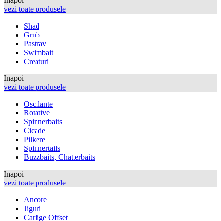
Inapoi
vezi toate produsele
Shad
Grub
Pastrav
Swimbait
Creaturi
Inapoi
vezi toate produsele
Oscilante
Rotative
Spinnerbaits
Cicade
Pilkere
Spinnertails
Buzzbaits, Chatterbaits
Inapoi
vezi toate produsele
Ancore
Jiguri
Carlige Offset