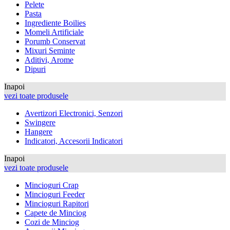
Pelete
Pasta
Ingrediente Boilies
Momeli Artificiale
Porumb Conservat
Mixuri Seminte
Aditivi, Arome
Dipuri
Inapoi
vezi toate produsele
Avertizori Electronici, Senzori
Swingere
Hangere
Indicatori, Accesorii Indicatori
Inapoi
vezi toate produsele
Mincioguri Crap
Mincioguri Feeder
Mincioguri Rapitori
Capete de Minciog
Cozi de Minciog