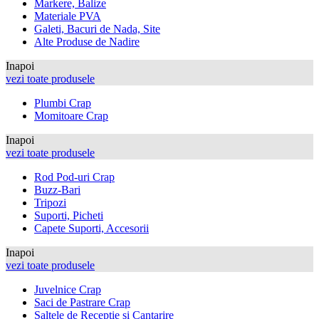
Markere, Balize
Materiale PVA
Galeti, Bacuri de Nada, Site
Alte Produse de Nadire
Inapoi
vezi toate produsele
Plumbi Crap
Momitoare Crap
Inapoi
vezi toate produsele
Rod Pod-uri Crap
Buzz-Bari
Tripozi
Suporti, Picheti
Capete Suporti, Accesorii
Inapoi
vezi toate produsele
Juvelnice Crap
Saci de Pastrare Crap
Saltele de Receptie si Cantarire