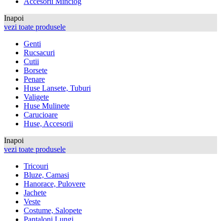
Accesorii Minciog
Inapoi
vezi toate produsele
Genti
Rucsacuri
Cutii
Borsete
Penare
Huse Lansete, Tuburi
Valigete
Huse Mulinete
Carucioare
Huse, Accesorii
Inapoi
vezi toate produsele
Tricouri
Bluze, Camasi
Hanorace, Pulovere
Jachete
Veste
Costume, Salopete
Pantaloni Lungi