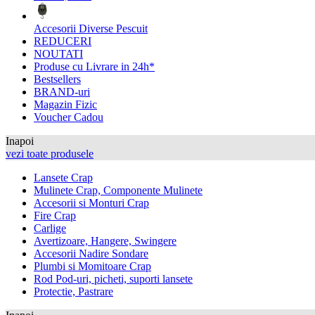
Accesorii Diverse Pescuit
REDUCERI
NOUTATI
Produse cu Livrare in 24h*
Bestsellers
BRAND-uri
Magazin Fizic
Voucher Cadou
Inapoi
vezi toate produsele
Lansete Crap
Mulinete Crap, Componente Mulinete
Accesorii si Monturi Crap
Fire Crap
Carlige
Avertizoare, Hangere, Swingere
Accesorii Nadire Sondare
Plumbi si Momitoare Crap
Rod Pod-uri, picheti, suporti lansete
Protectie, Pastrare