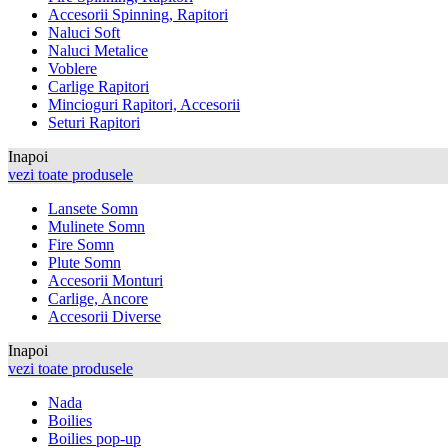
Accesorii Spinning, Rapitori
Naluci Soft
Naluci Metalice
Voblere
Carlige Rapitori
Mincioguri Rapitori, Accesorii
Seturi Rapitori
Inapoi
vezi toate produsele
Lansete Somn
Mulinete Somn
Fire Somn
Plute Somn
Accesorii Monturi
Carlige, Ancore
Accesorii Diverse
Inapoi
vezi toate produsele
Nada
Boilies
Boilies pop-up