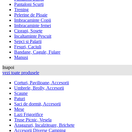
Pantaloni Scurti
Trening
Pelerine de Ploaie
Imbracaminte Copii
Imbracaminte femei
Ciorapi, Sosete
Incaltaminte Pescuit
Sepci si Palarii
Fesuri, Caciuli
Bandane, Cagule, Fulare
Manusi
Inapoi
vezi toate produsele
Corturi, Pavilioane, Accesorii
Umbrele, Brolly, Accesorii
Scaune
Paturi
Saci de dormit, Accesorii
Mese
Lazi Frigorifice
Truse Picnic, Vesela
Aragazuri, Incalzitoare, Brichete
Accesorii Diverse Camping