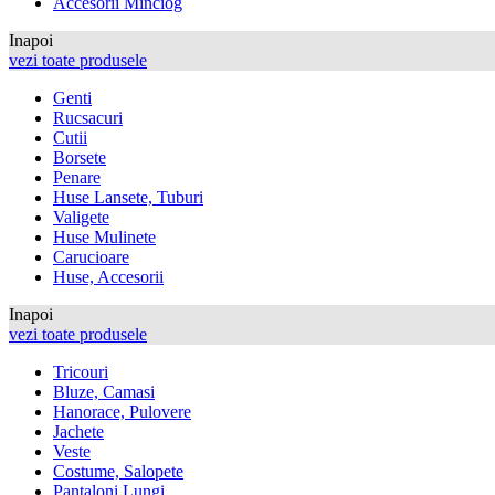
Accesorii Minciog
Inapoi
vezi toate produsele
Genti
Rucsacuri
Cutii
Borsete
Penare
Huse Lansete, Tuburi
Valigete
Huse Mulinete
Carucioare
Huse, Accesorii
Inapoi
vezi toate produsele
Tricouri
Bluze, Camasi
Hanorace, Pulovere
Jachete
Veste
Costume, Salopete
Pantaloni Lungi