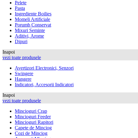
Pelete
Pasta
Ingrediente Boilies
Momeli Artificiale
Porumb Conservat
Mixuri Seminte
Aditivi, Arome
Dipuri
Inapoi
vezi toate produsele
Avertizori Electronici, Senzori
Swingere
Hangere
Indicatori, Accesorii Indicatori
Inapoi
vezi toate produsele
Mincioguri Crap
Mincioguri Feeder
Mincioguri Rapitori
Capete de Minciog
Cozi de Minciog