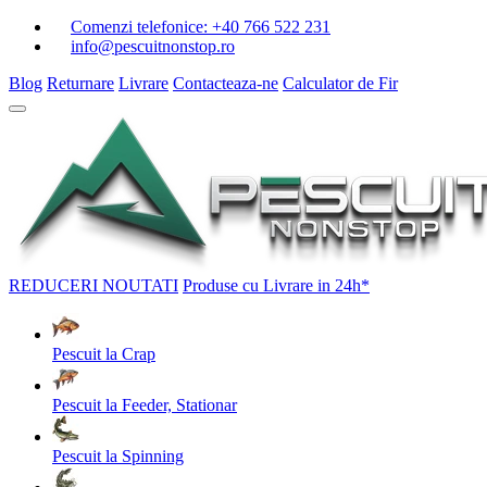
Comenzi telefonice:
+40 766 522 231
info@pescuitnonstop.ro
Blog
Returnare
Livrare
Contacteaza-ne
Calculator de Fir
REDUCERI
NOUTATI
Produse cu Livrare in 24h*
Pescuit la Crap
Pescuit la Feeder, Stationar
Pescuit la Spinning