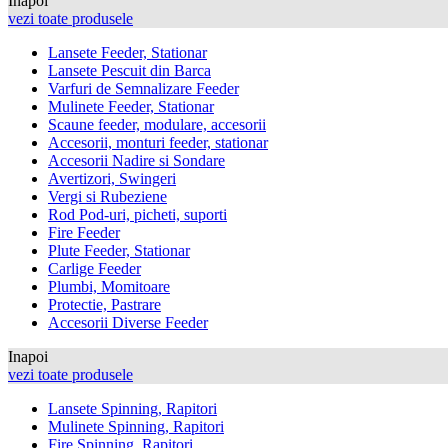
Inapoi
vezi toate produsele
Lansete Feeder, Stationar
Lansete Pescuit din Barca
Varfuri de Semnalizare Feeder
Mulinete Feeder, Stationar
Scaune feeder, modulare, accesorii
Accesorii, monturi feeder, stationar
Accesorii Nadire si Sondare
Avertizori, Swingeri
Vergi si Rubeziene
Rod Pod-uri, picheti, suporti
Fire Feeder
Plute Feeder, Stationar
Carlige Feeder
Plumbi, Momitoare
Protectie, Pastrare
Accesorii Diverse Feeder
Inapoi
vezi toate produsele
Lansete Spinning, Rapitori
Mulinete Spinning, Rapitori
Fire Spinning, Rapitori