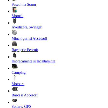
Pescuit la Somn
Momeli
Avertizori, Swingeri
Mincioguri si Accesorii
Bagajerie Pescuit
Imbracaminte si Incaltaminte
Camping
Motoare
Barci si Accesorii
Sonare, GPS