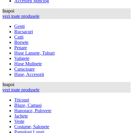
Accesorii Minciog
Inapoi
vezi toate produsele
Genti
Rucsacuri
Cutii
Borsete
Penare
Huse Lansete, Tuburi
Valigete
Huse Mulinete
Carucioare
Huse, Accesorii
Inapoi
vezi toate produsele
Tricouri
Bluze, Camasi
Hanorace, Pulovere
Jachete
Veste
Costume, Salopete
Pantaloni Lungi