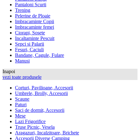
Pantaloni Scurti
Trening
Pelerine de Ploaie
Imbracaminte Copii
Imbracaminte femei
Ciorapi, Sosete
Incaltaminte Pescuit
Sepci si Palarii
Fesuri, Caciuli
Bandane, Cagule, Fulare
Manusi
Inapoi
vezi toate produsele
Corturi, Pavilioane, Accesorii
Umbrele, Brolly, Accesorii
Scaune
Paturi
Saci de dormit, Accesorii
Mese
Lazi Frigorifice
Truse Picnic, Vesela
Aragazuri, Incalzitoare, Brichete
Accesorii Diverse Camping