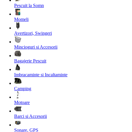
Pescuit la Somn
Momeli
Avertizori, Swingeri
Mincioguri si Accesorii
Bagajerie Pescuit
Imbracaminte si Incaltaminte
Camping
Motoare
Barci si Accesorii
Sonare, GPS