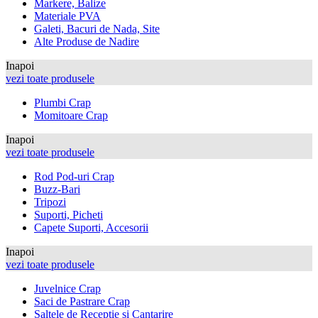
Markere, Balize
Materiale PVA
Galeti, Bacuri de Nada, Site
Alte Produse de Nadire
Inapoi
vezi toate produsele
Plumbi Crap
Momitoare Crap
Inapoi
vezi toate produsele
Rod Pod-uri Crap
Buzz-Bari
Tripozi
Suporti, Picheti
Capete Suporti, Accesorii
Inapoi
vezi toate produsele
Juvelnice Crap
Saci de Pastrare Crap
Saltele de Receptie si Cantarire