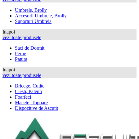
Umbrele, Brolly
Accesorii Umbrele, Brolly
Suporturi Umbrela
Inapoi
vezi toate produsele
Saci de Dormit
Perne
Patura
Inapoi
vezi toate produsele
Bricege, Cutite
Clesti, Patenti
Foarfeci
Macete, Topoare
Dispozitive de Ascutit