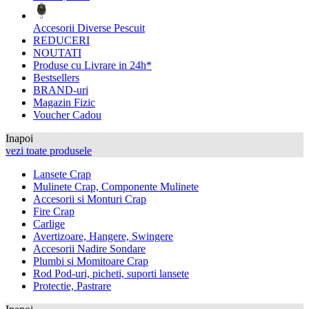
Accesorii Diverse Pescuit
REDUCERI
NOUTATI
Produse cu Livrare in 24h*
Bestsellers
BRAND-uri
Magazin Fizic
Voucher Cadou
Inapoi
vezi toate produsele
Lansete Crap
Mulinete Crap, Componente Mulinete
Accesorii si Monturi Crap
Fire Crap
Carlige
Avertizoare, Hangere, Swingere
Accesorii Nadire Sondare
Plumbi si Momitoare Crap
Rod Pod-uri, picheti, suporti lansete
Protectie, Pastrare