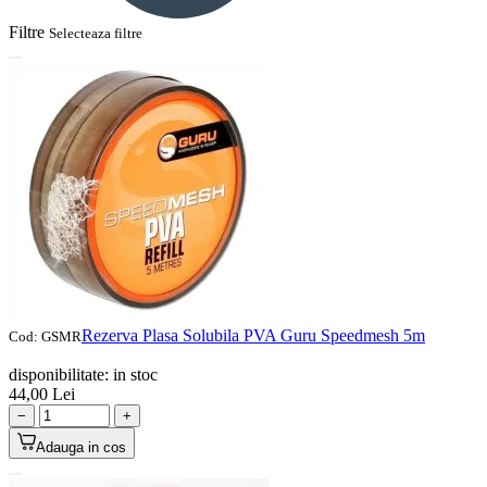
Filtre
Selecteaza filtre
Rezerva Plasa Solubila PVA Guru Speedmesh 5m
Cod:
GSMR
disponibilitate:
in stoc
44,00
Lei
−
+
Adauga in cos