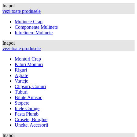
Inapoi
vezi toate produsele
Mulinete Crap
Componente Mulinete
Intretinere Mulinete
Inapoi
vezi toate produsele
Monturi Crap
Kituri Monturi
Riguri
Agrafe
Varteje
Clipsuri, Conuri
Tuburi
Bilute Antisoc
Stopere
Inele Carlige
Pasta Plumb
Crosete, Burghie
Unelte, Accesorii
Inapoi