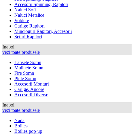
Accesorii Spinning, Rapitori
Naluci Soft
Naluci Metalice
Voblere
Carlige Rapitori
Mincioguri Rapitori, Accesorii
Seturi Rapitori
Inapoi
vezi toate produsele
Lansete Somn
Mulinete Somn
Fire Somn
Plute Somn
Accesorii Monturi
Carlige, Ancore
Accesorii Diverse
Inapoi
vezi toate produsele
Nada
Boilies
Boilies pop-up