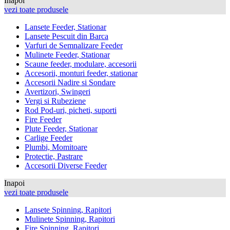
Inapoi
vezi toate produsele
Lansete Feeder, Stationar
Lansete Pescuit din Barca
Varfuri de Semnalizare Feeder
Mulinete Feeder, Stationar
Scaune feeder, modulare, accesorii
Accesorii, monturi feeder, stationar
Accesorii Nadire si Sondare
Avertizori, Swingeri
Vergi si Rubeziene
Rod Pod-uri, picheti, suporti
Fire Feeder
Plute Feeder, Stationar
Carlige Feeder
Plumbi, Momitoare
Protectie, Pastrare
Accesorii Diverse Feeder
Inapoi
vezi toate produsele
Lansete Spinning, Rapitori
Mulinete Spinning, Rapitori
Fire Spinning, Rapitori