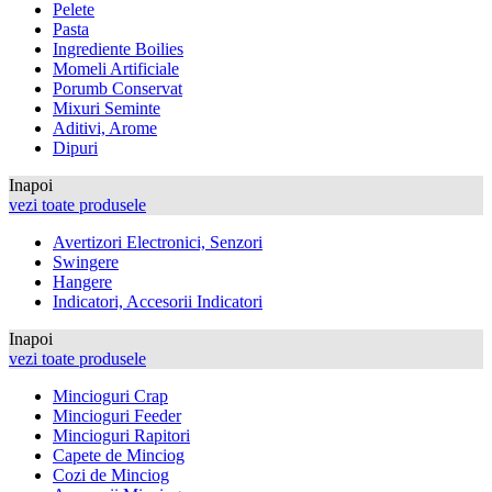
Pelete
Pasta
Ingrediente Boilies
Momeli Artificiale
Porumb Conservat
Mixuri Seminte
Aditivi, Arome
Dipuri
Inapoi
vezi toate produsele
Avertizori Electronici, Senzori
Swingere
Hangere
Indicatori, Accesorii Indicatori
Inapoi
vezi toate produsele
Mincioguri Crap
Mincioguri Feeder
Mincioguri Rapitori
Capete de Minciog
Cozi de Minciog