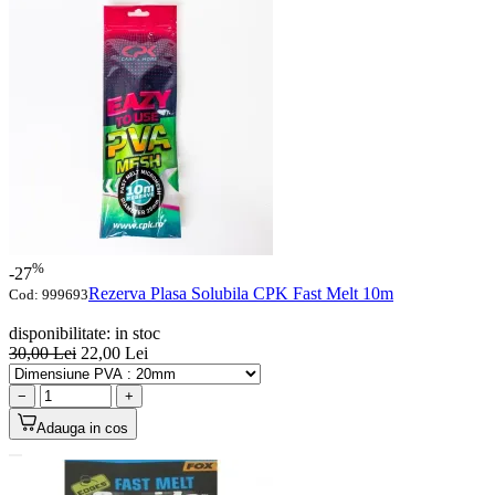
%
-27
Rezerva Plasa Solubila CPK Fast Melt 10m
Cod:
999693
disponibilitate:
in stoc
30,00
Lei
22,00
Lei
−
+
Adauga in cos