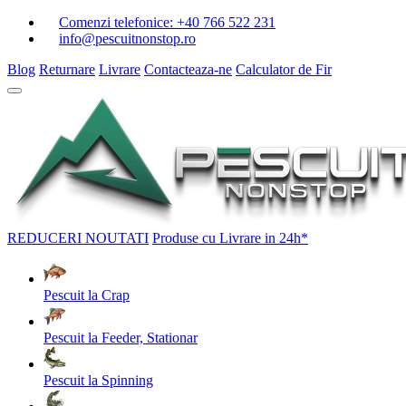
Comenzi telefonice:
+40 766 522 231
info@pescuitnonstop.ro
Blog
Returnare
Livrare
Contacteaza-ne
Calculator de Fir
REDUCERI
NOUTATI
Produse cu Livrare in 24h*
Pescuit la Crap
Pescuit la Feeder, Stationar
Pescuit la Spinning