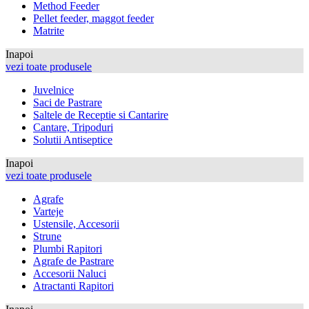
Method Feeder
Pellet feeder, maggot feeder
Matrite
Inapoi
vezi toate produsele
Juvelnice
Saci de Pastrare
Saltele de Receptie si Cantarire
Cantare, Tripoduri
Solutii Antiseptice
Inapoi
vezi toate produsele
Agrafe
Varteje
Ustensile, Accesorii
Strune
Plumbi Rapitori
Agrafe de Pastrare
Accesorii Naluci
Atractanti Rapitori