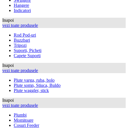
Swingere
Hangere
Indicatori
Inapoi
vezi toate produsele
Rod Pod-uri
Buzzbari
Tripozi
Suporti, Picheti
Capete Suporti
Inapoi
vezi toate produsele
Plute varga, ruba, bolo
Plute somn, Stiuca, Buldo
Plute waggler, stick
Inapoi
vezi toate produsele
Plumbi
Momitoare
Cosuri Feeder