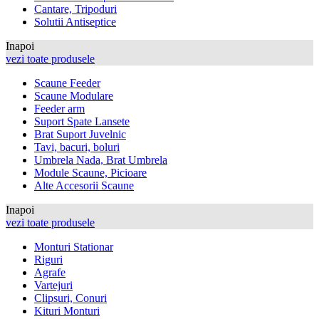
Cantare, Tripoduri
Solutii Antiseptice
Inapoi
vezi toate produsele
Scaune Feeder
Scaune Modulare
Feeder arm
Suport Spate Lansete
Brat Suport Juvelnic
Tavi, bacuri, boluri
Umbrela Nada, Brat Umbrela
Module Scaune, Picioare
Alte Accesorii Scaune
Inapoi
vezi toate produsele
Monturi Stationar
Riguri
Agrafe
Vartejuri
Clipsuri, Conuri
Kituri Monturi