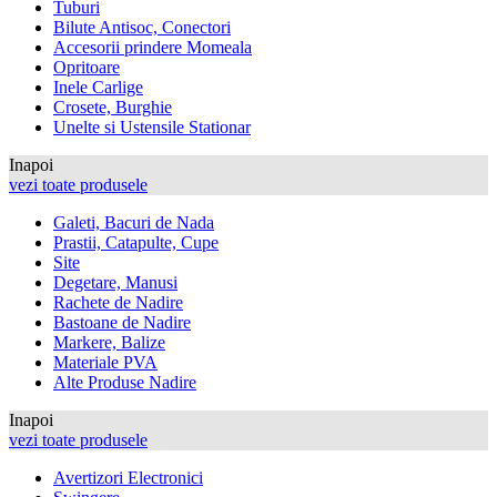
Tuburi
Bilute Antisoc, Conectori
Accesorii prindere Momeala
Opritoare
Inele Carlige
Crosete, Burghie
Unelte si Ustensile Stationar
Inapoi
vezi toate produsele
Galeti, Bacuri de Nada
Prastii, Catapulte, Cupe
Site
Degetare, Manusi
Rachete de Nadire
Bastoane de Nadire
Markere, Balize
Materiale PVA
Alte Produse Nadire
Inapoi
vezi toate produsele
Avertizori Electronici