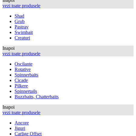
Inapoi
vezi toate produsele
Shad
Grub
Pastrav
Swimbait
Creaturi
Inapoi
vezi toate produsele
Oscilante
Rotative
Spinnerbaits
Cicade
Pilkere
Spinnertails
Buzzbaits, Chatterbaits
Inapoi
vezi toate produsele
Ancore
Jiguri
Carlige Offset