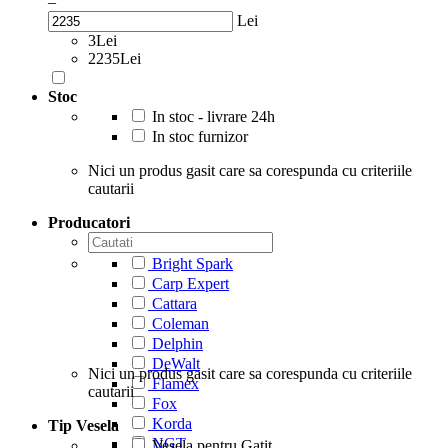
–
Lei
3Lei
2235Lei
Stoc
In stoc - livrare 24h
In stoc furnizor
Nici un produs gasit care sa corespunda cu criteriile
cautarii
Producatori
Bright Spark
Carp Expert
Cattara
Coleman
Delphin
DeWalt
Nici un produs gasit care sa corespunda cu criteriile
Flamex
cautarii
Fox
Korda
Tip Vesela
NGT
Vesela pentru Gatit