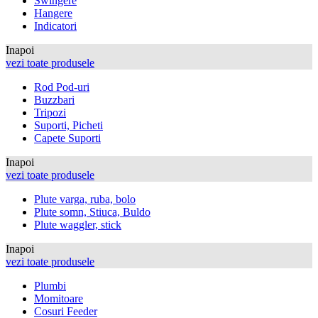
Swingere
Hangere
Indicatori
Inapoi
vezi toate produsele
Rod Pod-uri
Buzzbari
Tripozi
Suporti, Picheti
Capete Suporti
Inapoi
vezi toate produsele
Plute varga, ruba, bolo
Plute somn, Stiuca, Buldo
Plute waggler, stick
Inapoi
vezi toate produsele
Plumbi
Momitoare
Cosuri Feeder