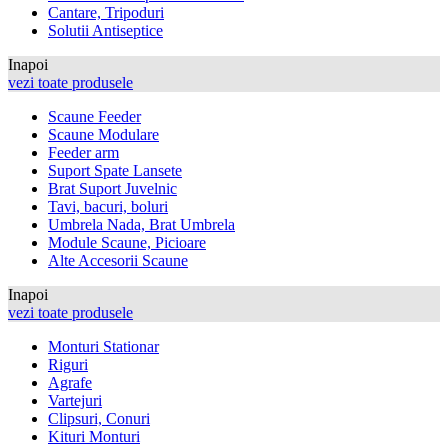
Cantare, Tripoduri
Solutii Antiseptice
Inapoi
vezi toate produsele
Scaune Feeder
Scaune Modulare
Feeder arm
Suport Spate Lansete
Brat Suport Juvelnic
Tavi, bacuri, boluri
Umbrela Nada, Brat Umbrela
Module Scaune, Picioare
Alte Accesorii Scaune
Inapoi
vezi toate produsele
Monturi Stationar
Riguri
Agrafe
Vartejuri
Clipsuri, Conuri
Kituri Monturi