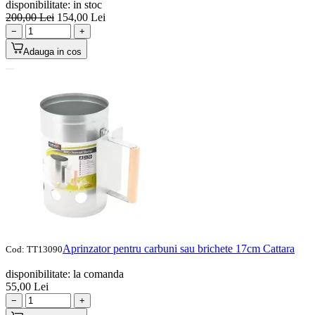
disponibilitate:
in stoc
200,00
Lei
154,00
Lei
−
+
Adauga in cos
Aprinzator pentru carbuni sau brichete 17cm Cattara
Cod:
TT13090
disponibilitate:
la comanda
55,00
Lei
−
+