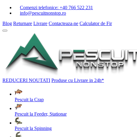
Comenzi telefonice:
+40 766 522 231
info@pescuitnonstop.ro
Blog
Returnare
Livrare
Contacteaza-ne
Calculator de Fir
REDUCERI
NOUTATI
Produse cu Livrare in 24h*
Pescuit la Crap
Pescuit la Feeder, Stationar
Pescuit la Spinning