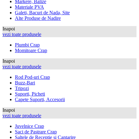
Markere, Balize
Materiale PVA
Galeti, Bacuri de Nada, Site
Alte Produse de Nadire
Inapoi
vezi toate produsele
Plumbi Crap
Momitoare Crap
Inapoi
vezi toate produsele
Rod Pod-uri Crap
Buzz-Bari
Tripozi
Suporti, Picheti
Capete Suporti, Accesorii
Inapoi
vezi toate produsele
Juvelnice Crap
Saci de Pastrare Crap
Saltele de Receptie si Cantarire