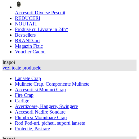
Accesorii Diverse Pescuit
REDUCERI
NOUTATI
Produse cu Livrare in 24h*
Bestsellers
BRAND-uri
Magazin Fizic
Voucher Cadou
Inapoi
vezi toate produsele
Lansete Crap
Mulinete Crap, Componente Mulinete
Accesorii si Monturi Crap
Fire Crap
Carlige
Avertizoare, Hangere, Swingere
Accesorii Nadire Sondare
Plumbi si Momitoare Crap
Rod Pod-uri, picheti, suporti lansete
Protectie, Pastrare