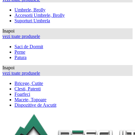
Umbrele, Brolly
Accesorii Umbrele, Brolly
Suporturi Umbrela
Inapoi
vezi toate produsele
Saci de Dormit
Perne
Patura
Inapoi
vezi toate produsele
Bricege, Cutite
Clesti, Patenti
Foarfeci
Macete, Topoare
Dispozitive de Ascutit