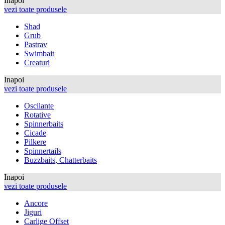
Inapoi
vezi toate produsele
Shad
Grub
Pastrav
Swimbait
Creaturi
Inapoi
vezi toate produsele
Oscilante
Rotative
Spinnerbaits
Cicade
Pilkere
Spinnertails
Buzzbaits, Chatterbaits
Inapoi
vezi toate produsele
Ancore
Jiguri
Carlige Offset