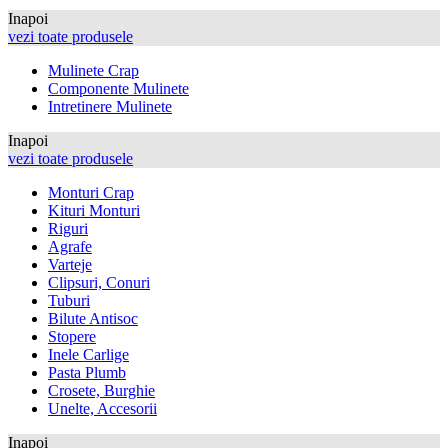
Inapoi
vezi toate produsele
Mulinete Crap
Componente Mulinete
Intretinere Mulinete
Inapoi
vezi toate produsele
Monturi Crap
Kituri Monturi
Riguri
Agrafe
Varteje
Clipsuri, Conuri
Tuburi
Bilute Antisoc
Stopere
Inele Carlige
Pasta Plumb
Crosete, Burghie
Unelte, Accesorii
Inapoi