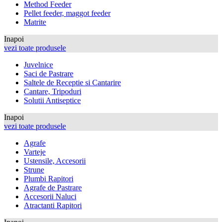
Method Feeder
Pellet feeder, maggot feeder
Matrite
Inapoi
vezi toate produsele
Juvelnice
Saci de Pastrare
Saltele de Receptie si Cantarire
Cantare, Tripoduri
Solutii Antiseptice
Inapoi
vezi toate produsele
Agrafe
Varteje
Ustensile, Accesorii
Strune
Plumbi Rapitori
Agrafe de Pastrare
Accesorii Naluci
Atractanti Rapitori