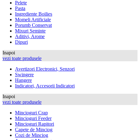
Pelete
Pasta
Ingrediente Boilies
Momeli Artificiale
Porumb Conservat
Mixuri Seminte
Aditivi, Arome
Dipuri
Inapoi
vezi toate produsele
Avertizori Electronici, Senzori
Swingere
Hangere
Indicatori, Accesorii Indicatori
Inapoi
vezi toate produsele
Mincioguri Crap
Mincioguri Feeder
Mincioguri Rapitori
Capete de Minciog
Cozi de Minciog