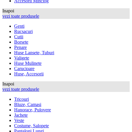
Accesorii Minciog
Inapoi
vezi toate produsele
Genti
Rucsacuri
Cutii
Borsete
Penare
Huse Lansete, Tuburi
Valigete
Huse Mulinete
Carucioare
Huse, Accesorii
Inapoi
vezi toate produsele
Tricouri
Bluze, Camasi
Hanorace, Pulovere
Jachete
Veste
Costume, Salopete
Pantaloni Lungi