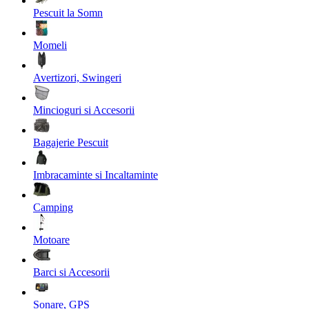
Pescuit la Somn
Momeli
Avertizori, Swingeri
Mincioguri si Accesorii
Bagajerie Pescuit
Imbracaminte si Incaltaminte
Camping
Motoare
Barci si Accesorii
Sonare, GPS