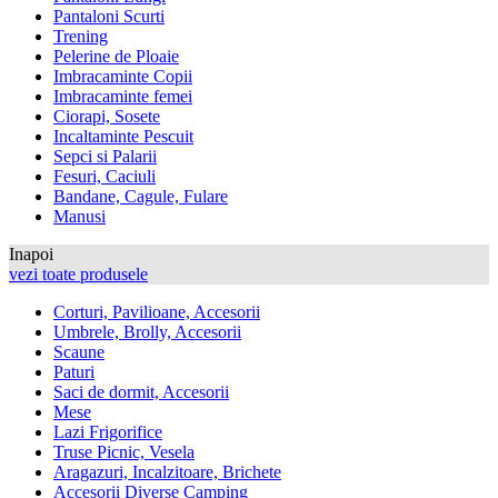
Pantaloni Scurti
Trening
Pelerine de Ploaie
Imbracaminte Copii
Imbracaminte femei
Ciorapi, Sosete
Incaltaminte Pescuit
Sepci si Palarii
Fesuri, Caciuli
Bandane, Cagule, Fulare
Manusi
Inapoi
vezi toate produsele
Corturi, Pavilioane, Accesorii
Umbrele, Brolly, Accesorii
Scaune
Paturi
Saci de dormit, Accesorii
Mese
Lazi Frigorifice
Truse Picnic, Vesela
Aragazuri, Incalzitoare, Brichete
Accesorii Diverse Camping