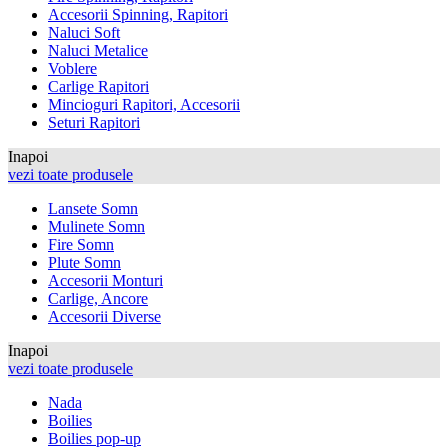
Accesorii Spinning, Rapitori
Naluci Soft
Naluci Metalice
Voblere
Carlige Rapitori
Mincioguri Rapitori, Accesorii
Seturi Rapitori
Inapoi
vezi toate produsele
Lansete Somn
Mulinete Somn
Fire Somn
Plute Somn
Accesorii Monturi
Carlige, Ancore
Accesorii Diverse
Inapoi
vezi toate produsele
Nada
Boilies
Boilies pop-up