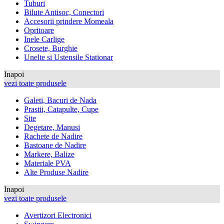
Tuburi
Bilute Antisoc, Conectori
Accesorii prindere Momeala
Opritoare
Inele Carlige
Crosete, Burghie
Unelte si Ustensile Stationar
Inapoi
vezi toate produsele
Galeti, Bacuri de Nada
Prastii, Catapulte, Cupe
Site
Degetare, Manusi
Rachete de Nadire
Bastoane de Nadire
Markere, Balize
Materiale PVA
Alte Produse Nadire
Inapoi
vezi toate produsele
Avertizori Electronici