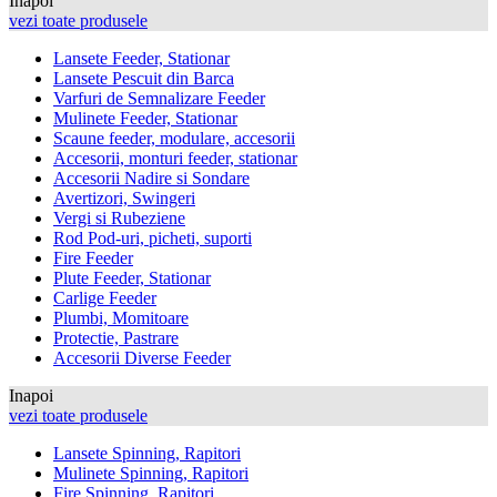
Inapoi
vezi toate produsele
Lansete Feeder, Stationar
Lansete Pescuit din Barca
Varfuri de Semnalizare Feeder
Mulinete Feeder, Stationar
Scaune feeder, modulare, accesorii
Accesorii, monturi feeder, stationar
Accesorii Nadire si Sondare
Avertizori, Swingeri
Vergi si Rubeziene
Rod Pod-uri, picheti, suporti
Fire Feeder
Plute Feeder, Stationar
Carlige Feeder
Plumbi, Momitoare
Protectie, Pastrare
Accesorii Diverse Feeder
Inapoi
vezi toate produsele
Lansete Spinning, Rapitori
Mulinete Spinning, Rapitori
Fire Spinning, Rapitori