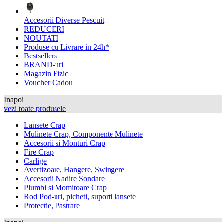
Accesorii Diverse Pescuit
REDUCERI
NOUTATI
Produse cu Livrare in 24h*
Bestsellers
BRAND-uri
Magazin Fizic
Voucher Cadou
Inapoi
vezi toate produsele
Lansete Crap
Mulinete Crap, Componente Mulinete
Accesorii si Monturi Crap
Fire Crap
Carlige
Avertizoare, Hangere, Swingere
Accesorii Nadire Sondare
Plumbi si Momitoare Crap
Rod Pod-uri, picheti, suporti lansete
Protectie, Pastrare