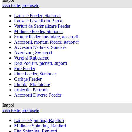
Inapoi
vezi toate produsele
Lansete Feeder, Stationar
Lansete Pescuit din Barca
Varfuri de Semnalizare Feeder
Mulinete Feeder, Stationar
Scaune feeder, modulare, accesorii
Accesorii, monturi feeder, stationar
Accesorii Nadire si Sondare
Avertizori, Swingeri
Vergi si Rubeziene
Rod Pod-uri, picheti, suporti
Fire Feeder
Plute Feeder, Stationar
Carlige Feeder
Plumbi, Momitoare
Protectie, Pastrare
Accesorii Diverse Feeder
Inapoi
vezi toate produsele
Lansete Spinning, Rapitori
Mulinete Spinning, Rapitori
Fire Spinning, Rapitori