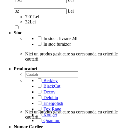
–
Lei
7.01Lei
32Lei
Stoc
In stoc - livrare 24h
In stoc furnizor
Nici un produs gasit care sa corespunda cu criteriile
cautarii
Producatori
Berkley
BlackCat
Decoy
Delphin
Energofish
Fox Rage
Nici un produs gasit care sa corespunda cu criteriile
Konger
cautarii
Quantum
Numar Carlige