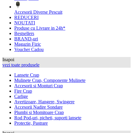
Accesorii Diverse Pescuit
REDUCERI
NOUTATI
Produse cu Livrare in 24h*
Bestsellers
BRAND-uri
Magazin Fizic
Voucher Cadou
Inapoi
vezi toate produsele
Lansete Crap
Mulinete Crap, Componente Mulinete
Accesorii si Monturi Crap
Fire Crap
Carlige
Avertizoare, Hangere, Swingere
Accesorii Nadire Sondare
Plumbi si Momitoare Crap
Rod Pod-uri, picheti, suporti lansete
Protectie, Pastrare