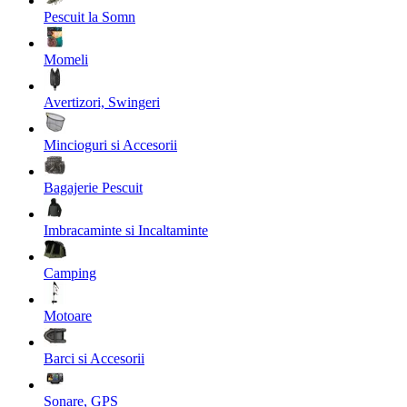
Pescuit la Somn
Momeli
Avertizori, Swingeri
Mincioguri si Accesorii
Bagajerie Pescuit
Imbracaminte si Incaltaminte
Camping
Motoare
Barci si Accesorii
Sonare, GPS