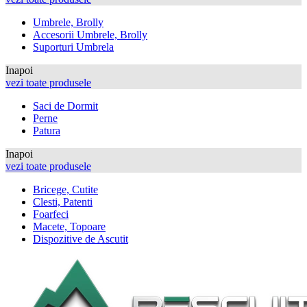
Umbrele, Brolly
Accesorii Umbrele, Brolly
Suporturi Umbrela
Inapoi
vezi toate produsele
Saci de Dormit
Perne
Patura
Inapoi
vezi toate produsele
Bricege, Cutite
Clesti, Patenti
Foarfeci
Macete, Topoare
Dispozitive de Ascutit