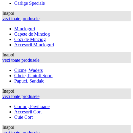
Carlige Speciale
Inapoi
vezi toate produsele
Mincioguri
Capete de Minciog
Cozi de Minciog
Accesorii Mincioguri
Inapoi
vezi toate produsele
Cizme, Waders
Ghete, Pantofi Sport
Papuci, Sandale
Inapoi
vezi toate produsele
Corturi, Pavilioane
Accesorii Cort
Cuie Cort
Inapoi
vezi toate produsele