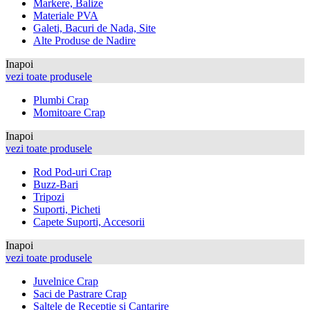
Markere, Balize
Materiale PVA
Galeti, Bacuri de Nada, Site
Alte Produse de Nadire
Inapoi
vezi toate produsele
Plumbi Crap
Momitoare Crap
Inapoi
vezi toate produsele
Rod Pod-uri Crap
Buzz-Bari
Tripozi
Suporti, Picheti
Capete Suporti, Accesorii
Inapoi
vezi toate produsele
Juvelnice Crap
Saci de Pastrare Crap
Saltele de Receptie si Cantarire