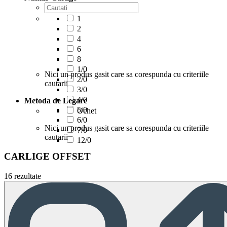
1
2
4
6
8
1/0
Nici un produs gasit care sa corespunda cu criteriile
2/0
cautarii
3/0
4/0
Metoda de Legare
5/0
Ochet
6/0
Nici un produs gasit care sa corespunda cu criteriile
7/0
cautarii
12/0
CARLIGE OFFSET
16 rezultate