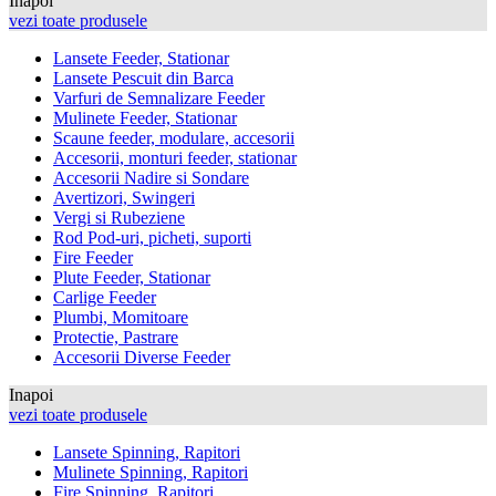
Inapoi
vezi toate produsele
Lansete Feeder, Stationar
Lansete Pescuit din Barca
Varfuri de Semnalizare Feeder
Mulinete Feeder, Stationar
Scaune feeder, modulare, accesorii
Accesorii, monturi feeder, stationar
Accesorii Nadire si Sondare
Avertizori, Swingeri
Vergi si Rubeziene
Rod Pod-uri, picheti, suporti
Fire Feeder
Plute Feeder, Stationar
Carlige Feeder
Plumbi, Momitoare
Protectie, Pastrare
Accesorii Diverse Feeder
Inapoi
vezi toate produsele
Lansete Spinning, Rapitori
Mulinete Spinning, Rapitori
Fire Spinning, Rapitori