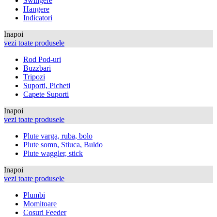
Swingere
Hangere
Indicatori
Inapoi
vezi toate produsele
Rod Pod-uri
Buzzbari
Tripozi
Suporti, Picheti
Capete Suporti
Inapoi
vezi toate produsele
Plute varga, ruba, bolo
Plute somn, Stiuca, Buldo
Plute waggler, stick
Inapoi
vezi toate produsele
Plumbi
Momitoare
Cosuri Feeder