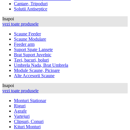
Cantare, Tripoduri
Solutii Antiseptice
Inapoi
vezi toate produsele
Scaune Feeder
Scaune Modulare
Feeder arm
Suport Spate Lansete
Brat Suport Juvelnic
Tavi, bacuri, boluri
Umbrela Nada, Brat Umbrela
Module Scaune, Picioare
Alte Accesorii Scaune
Inapoi
vezi toate produsele
Monturi Stationar
Riguri
Agrafe
Vartejuri
Clipsuri, Conuri
Kituri Monturi