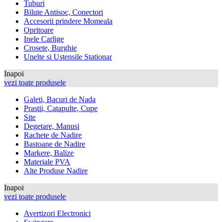
Tuburi
Bilute Antisoc, Conectori
Accesorii prindere Momeala
Opritoare
Inele Carlige
Crosete, Burghie
Unelte si Ustensile Stationar
Inapoi
vezi toate produsele
Galeti, Bacuri de Nada
Prastii, Catapulte, Cupe
Site
Degetare, Manusi
Rachete de Nadire
Bastoane de Nadire
Markere, Balize
Materiale PVA
Alte Produse Nadire
Inapoi
vezi toate produsele
Avertizori Electronici