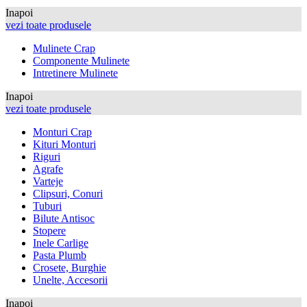
Inapoi
vezi toate produsele
Mulinete Crap
Componente Mulinete
Intretinere Mulinete
Inapoi
vezi toate produsele
Monturi Crap
Kituri Monturi
Riguri
Agrafe
Varteje
Clipsuri, Conuri
Tuburi
Bilute Antisoc
Stopere
Inele Carlige
Pasta Plumb
Crosete, Burghie
Unelte, Accesorii
Inapoi