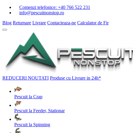
Comenzi telefonice:
+40 766 522 231
info@pescuitnonstop.ro
Blog
Returnare
Livrare
Contacteaza-ne
Calculator de Fir
REDUCERI
NOUTATI
Produse cu Livrare in 24h*
Pescuit la Crap
Pescuit la Feeder, Stationar
Pescuit la Spinning