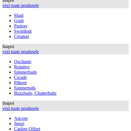
Inapoi
vezi toate produsele
Shad
Grub
Pastrav
Swimbait
Creaturi
Inapoi
vezi toate produsele
Oscilante
Rotative
Spinnerbaits
Cicade
Pilkere
Spinnertails
Buzzbaits, Chatterbaits
Inapoi
vezi toate produsele
Ancore
Jiguri
Carlige Offset