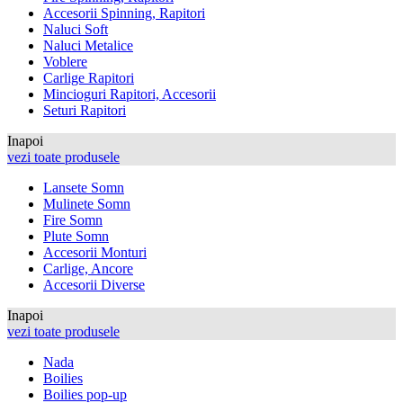
Accesorii Spinning, Rapitori
Naluci Soft
Naluci Metalice
Voblere
Carlige Rapitori
Mincioguri Rapitori, Accesorii
Seturi Rapitori
Inapoi
vezi toate produsele
Lansete Somn
Mulinete Somn
Fire Somn
Plute Somn
Accesorii Monturi
Carlige, Ancore
Accesorii Diverse
Inapoi
vezi toate produsele
Nada
Boilies
Boilies pop-up