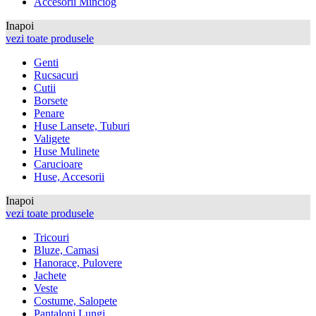
Accesorii Minciog
Inapoi
vezi toate produsele
Genti
Rucsacuri
Cutii
Borsete
Penare
Huse Lansete, Tuburi
Valigete
Huse Mulinete
Carucioare
Huse, Accesorii
Inapoi
vezi toate produsele
Tricouri
Bluze, Camasi
Hanorace, Pulovere
Jachete
Veste
Costume, Salopete
Pantaloni Lungi