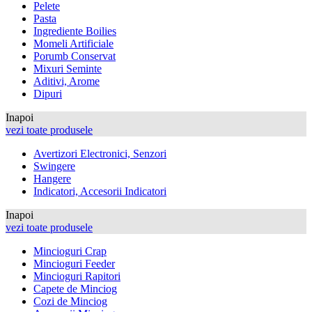
Pelete
Pasta
Ingrediente Boilies
Momeli Artificiale
Porumb Conservat
Mixuri Seminte
Aditivi, Arome
Dipuri
Inapoi
vezi toate produsele
Avertizori Electronici, Senzori
Swingere
Hangere
Indicatori, Accesorii Indicatori
Inapoi
vezi toate produsele
Mincioguri Crap
Mincioguri Feeder
Mincioguri Rapitori
Capete de Minciog
Cozi de Minciog