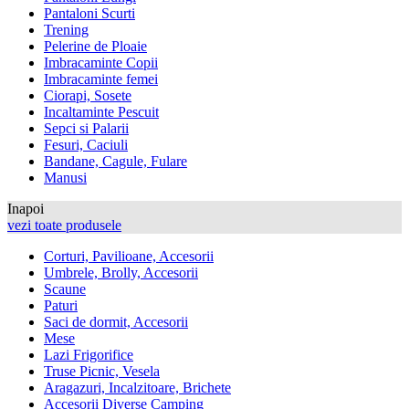
Pantaloni Scurti
Trening
Pelerine de Ploaie
Imbracaminte Copii
Imbracaminte femei
Ciorapi, Sosete
Incaltaminte Pescuit
Sepci si Palarii
Fesuri, Caciuli
Bandane, Cagule, Fulare
Manusi
Inapoi
vezi toate produsele
Corturi, Pavilioane, Accesorii
Umbrele, Brolly, Accesorii
Scaune
Paturi
Saci de dormit, Accesorii
Mese
Lazi Frigorifice
Truse Picnic, Vesela
Aragazuri, Incalzitoare, Brichete
Accesorii Diverse Camping