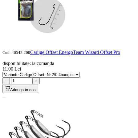
Carlige Offset EnergoTeam Wizard Offset Pro
Cod:
46542-200
disponibilitate:
la comanda
11,00
Lei
−
+
Adauga in cos