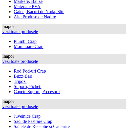
Markere, Balize
Materiale PVA
Galeti, Bacuri de Nada, Site
Alte Produse de Nadire
Inapoi
vezi toate produsele
Plumbi Crap
Momitoare Crap
Inapoi
vezi toate produsele
Rod Pod-uri Crap
Buzz-Bari
Tripozi
Suporti, Picheti
Capete Suporti, Accesorii
Inapoi
vezi toate produsele
Juvelnice Crap
Saci de Pastrare Crap
Saltele de Receptie si Cantarire