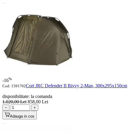
%
-16
Cort JRC Defender II Bivvy 2-Man, 300x295x150cm
Cod:
1591702
disponibilitate:
la comanda
1.020,00
Lei
858,00
Lei
−
+
Adauga in cos