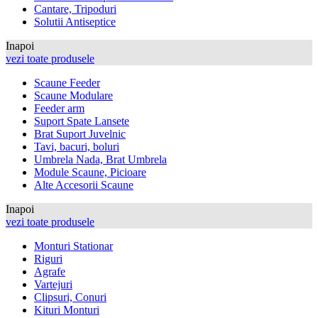
Cantare, Tripoduri
Solutii Antiseptice
Inapoi
vezi toate produsele
Scaune Feeder
Scaune Modulare
Feeder arm
Suport Spate Lansete
Brat Suport Juvelnic
Tavi, bacuri, boluri
Umbrela Nada, Brat Umbrela
Module Scaune, Picioare
Alte Accesorii Scaune
Inapoi
vezi toate produsele
Monturi Stationar
Riguri
Agrafe
Vartejuri
Clipsuri, Conuri
Kituri Monturi