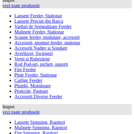
Inapoi
vezi toate produsele
Lansete Feeder, Stationar
Lansete Pescuit din Barca
Varfuri de Semnalizare Feeder
Mulinete Feeder, Stationar
Scaune feeder, modulare, accesorii
Accesorii, monturi feeder, stationar
Accesorii Nadire si Sondare
Avertizori, Swingeri
Vergi si Rubeziene
Rod Pod-uri, picheti, suporti
Fire Feeder
Plute Feeder, Stationar
Carlige Feeder
Plumbi, Momitoare
Protectie, Pastrare
Accesorii Diverse Feeder
Inapoi
vezi toate produsele
Lansete Spinning, Rapitori
Mulinete Spinning, Rapitori
Fire Spinning, Rapitori