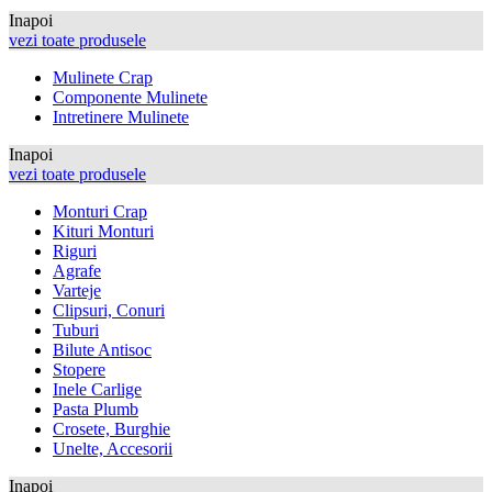
Inapoi
vezi toate produsele
Mulinete Crap
Componente Mulinete
Intretinere Mulinete
Inapoi
vezi toate produsele
Monturi Crap
Kituri Monturi
Riguri
Agrafe
Varteje
Clipsuri, Conuri
Tuburi
Bilute Antisoc
Stopere
Inele Carlige
Pasta Plumb
Crosete, Burghie
Unelte, Accesorii
Inapoi