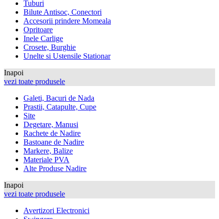
Tuburi
Bilute Antisoc, Conectori
Accesorii prindere Momeala
Opritoare
Inele Carlige
Crosete, Burghie
Unelte si Ustensile Stationar
Inapoi
vezi toate produsele
Galeti, Bacuri de Nada
Prastii, Catapulte, Cupe
Site
Degetare, Manusi
Rachete de Nadire
Bastoane de Nadire
Markere, Balize
Materiale PVA
Alte Produse Nadire
Inapoi
vezi toate produsele
Avertizori Electronici