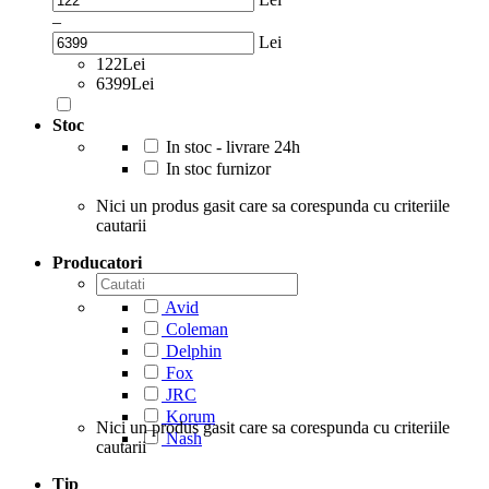
–
Lei
122Lei
6399Lei
Stoc
In stoc - livrare 24h
In stoc furnizor
Nici un produs gasit care sa corespunda cu criteriile
cautarii
Producatori
Avid
Coleman
Delphin
Fox
JRC
Korum
Nici un produs gasit care sa corespunda cu criteriile
Nash
cautarii
Tip