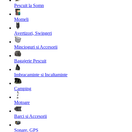
Pescuit la Somn
Momeli
Avertizori, Swingeri
Mincioguri si Accesorii
Bagajerie Pescuit
Imbracaminte si Incaltaminte
Camping
Motoare
Barci si Accesorii
Sonare, GPS