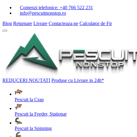
Comenzi telefonice:
+40 766 522 231
info@pescuitnonstop.ro
Blog
Returnare
Livrare
Contacteaza-ne
Calculator de Fir
REDUCERI
NOUTATI
Produse cu Livrare in 24h*
Pescuit la Crap
Pescuit la Feeder, Stationar
Pescuit la Spinning