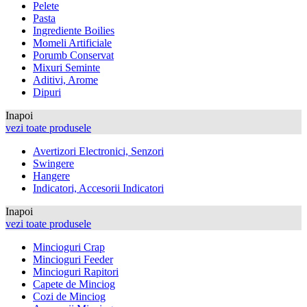
Pelete
Pasta
Ingrediente Boilies
Momeli Artificiale
Porumb Conservat
Mixuri Seminte
Aditivi, Arome
Dipuri
Inapoi
vezi toate produsele
Avertizori Electronici, Senzori
Swingere
Hangere
Indicatori, Accesorii Indicatori
Inapoi
vezi toate produsele
Mincioguri Crap
Mincioguri Feeder
Mincioguri Rapitori
Capete de Minciog
Cozi de Minciog