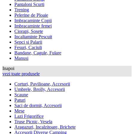
Pantaloni Scurti
Trening
Pelerine de Ploaie
Imbracaminte Copii
Imbracaminte femei
Ciorapi, Sosete
Incaltaminte Pescuit
Sepci si Palarii
Fesuri, Caciuli
Bandane, Cagule, Fulare
Manusi
Inapoi
vezi toate produsele
Corturi, Pavilioane, Accesorii
Umbrele, Brolly, Accesorii
Scaune
Paturi
Saci de dormit, Accesorii
Mese
Lazi Frigorifice
Truse Picnic, Vesela
Aragazuri, Incalzitoare, Brichete
Accesorii Diverse Camping