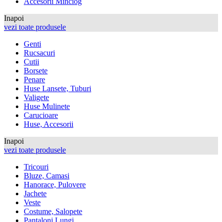
Accesorii Minciog
Inapoi
vezi toate produsele
Genti
Rucsacuri
Cutii
Borsete
Penare
Huse Lansete, Tuburi
Valigete
Huse Mulinete
Carucioare
Huse, Accesorii
Inapoi
vezi toate produsele
Tricouri
Bluze, Camasi
Hanorace, Pulovere
Jachete
Veste
Costume, Salopete
Pantaloni Lungi