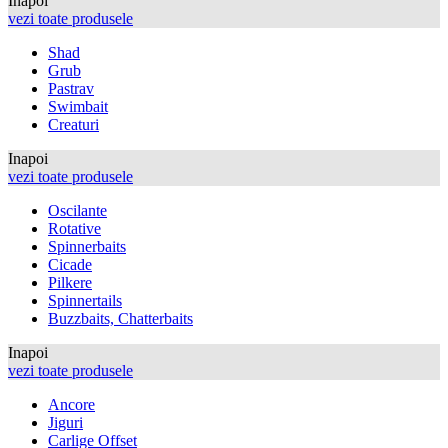
Inapoi
vezi toate produsele
Shad
Grub
Pastrav
Swimbait
Creaturi
Inapoi
vezi toate produsele
Oscilante
Rotative
Spinnerbaits
Cicade
Pilkere
Spinnertails
Buzzbaits, Chatterbaits
Inapoi
vezi toate produsele
Ancore
Jiguri
Carlige Offset