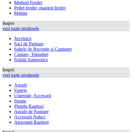
Method Feeder
Pellet feeder, maggot feeder
Matrite
Inapoi
vezi toate produsele
Juvelnice
Saci de Pastrare
Saltele de Receptie si Cantarire
Cantare, Tripoduri
Solutii Antiseptice
Inapoi
vezi toate produsele
Agrafe
Varteje
Ustensile, Accesorii
Strune
Plumbi Rapitori
Agrafe de Pastrare
Accesorii Naluci
Atractanti Rapitori