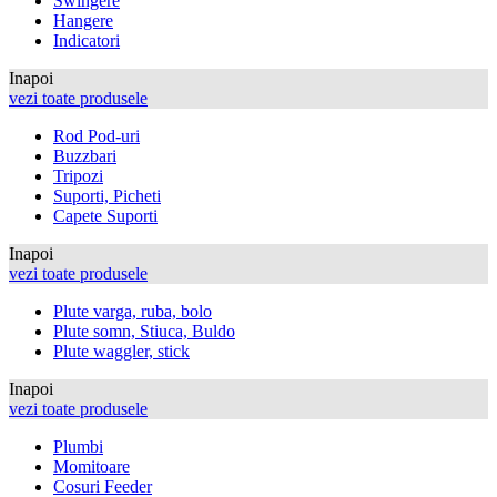
Swingere
Hangere
Indicatori
Inapoi
vezi toate produsele
Rod Pod-uri
Buzzbari
Tripozi
Suporti, Picheti
Capete Suporti
Inapoi
vezi toate produsele
Plute varga, ruba, bolo
Plute somn, Stiuca, Buldo
Plute waggler, stick
Inapoi
vezi toate produsele
Plumbi
Momitoare
Cosuri Feeder