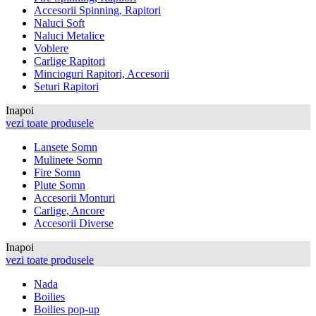
Accesorii Spinning, Rapitori
Naluci Soft
Naluci Metalice
Voblere
Carlige Rapitori
Mincioguri Rapitori, Accesorii
Seturi Rapitori
Inapoi
vezi toate produsele
Lansete Somn
Mulinete Somn
Fire Somn
Plute Somn
Accesorii Monturi
Carlige, Ancore
Accesorii Diverse
Inapoi
vezi toate produsele
Nada
Boilies
Boilies pop-up