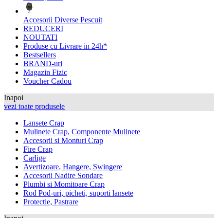
Accesorii Diverse Pescuit
REDUCERI
NOUTATI
Produse cu Livrare in 24h*
Bestsellers
BRAND-uri
Magazin Fizic
Voucher Cadou
Inapoi
vezi toate produsele
Lansete Crap
Mulinete Crap, Componente Mulinete
Accesorii si Monturi Crap
Fire Crap
Carlige
Avertizoare, Hangere, Swingere
Accesorii Nadire Sondare
Plumbi si Momitoare Crap
Rod Pod-uri, picheti, suporti lansete
Protectie, Pastrare