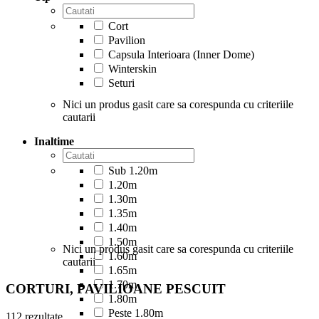
Cort
Pavilion
Capsula Interioara (Inner Dome)
Winterskin
Seturi
Nici un produs gasit care sa corespunda cu criteriile
cautarii
Inaltime
Sub 1.20m
1.20m
1.30m
1.35m
1.40m
1.50m
Nici un produs gasit care sa corespunda cu criteriile
1.60m
cautarii
1.65m
1.70m
CORTURI, PAVILIOANE PESCUIT
1.80m
Peste 1.80m
112 rezultate