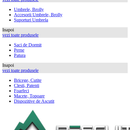
Umbrele, Brolly
Accesorii Umbrele, Brolly
Suporturi Umbrela
Inapoi
vezi toate produsele
Saci de Dormit
Perne
Patura
Inapoi
vezi toate produsele
Bricege, Cutite
Clesti, Patenti
Foarfeci
Macete, Topoare
Dispozitive de Ascutit