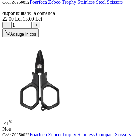
Foarfeca Zebco Trophy Stainless Steel Scissors
Cod:
Z0950032
disponibilitate:
la comanda
22,00
Lei
13,00
Lei
−
+
Adauga in cos
%
-41
Nou
Foarfeca Zebco Trophy Stainless Compact Scissors
Cod:
Z0950033