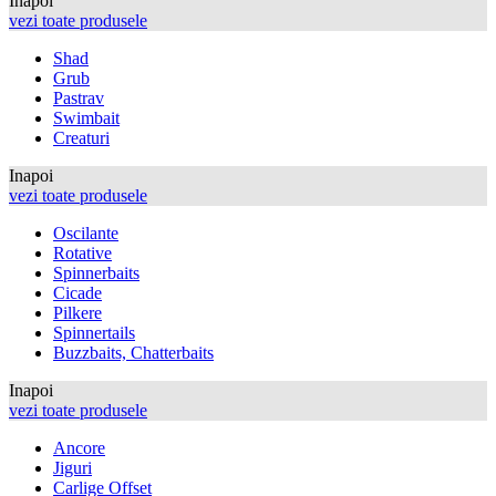
Inapoi
vezi toate produsele
Shad
Grub
Pastrav
Swimbait
Creaturi
Inapoi
vezi toate produsele
Oscilante
Rotative
Spinnerbaits
Cicade
Pilkere
Spinnertails
Buzzbaits, Chatterbaits
Inapoi
vezi toate produsele
Ancore
Jiguri
Carlige Offset