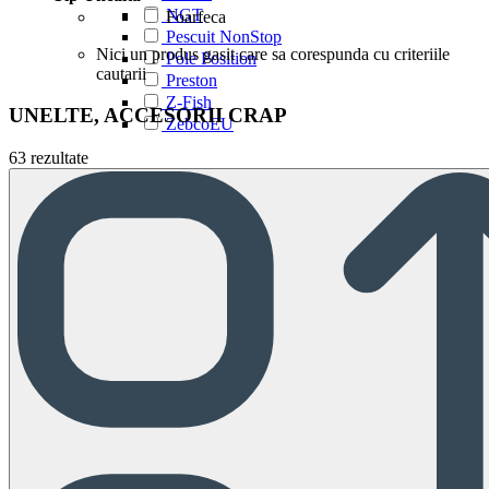
NGT
Foarfeca
Pescuit NonStop
Nici un produs gasit care sa corespunda cu criteriile
Pole Position
cautarii
Preston
Z-Fish
UNELTE, ACCESORII CRAP
ZebcoEU
63 rezultate