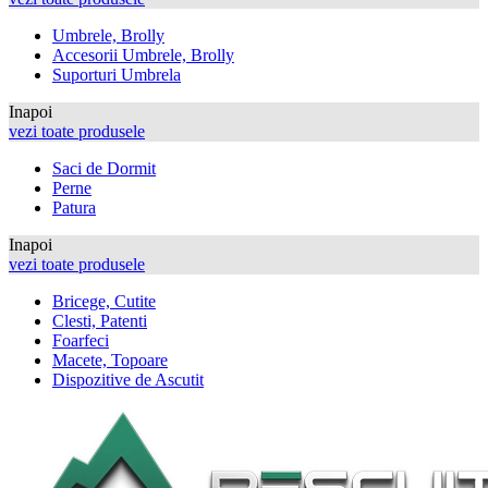
Umbrele, Brolly
Accesorii Umbrele, Brolly
Suporturi Umbrela
Inapoi
vezi toate produsele
Saci de Dormit
Perne
Patura
Inapoi
vezi toate produsele
Bricege, Cutite
Clesti, Patenti
Foarfeci
Macete, Topoare
Dispozitive de Ascutit