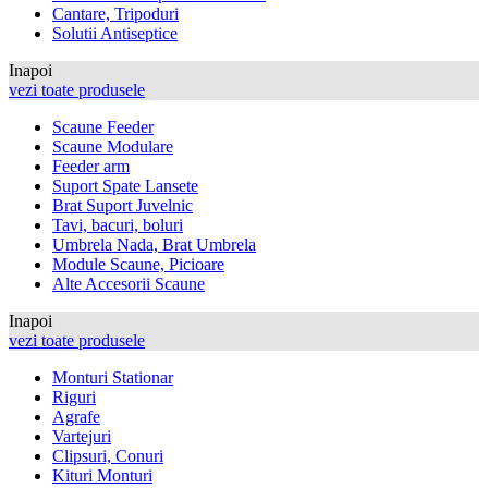
Cantare, Tripoduri
Solutii Antiseptice
Inapoi
vezi toate produsele
Scaune Feeder
Scaune Modulare
Feeder arm
Suport Spate Lansete
Brat Suport Juvelnic
Tavi, bacuri, boluri
Umbrela Nada, Brat Umbrela
Module Scaune, Picioare
Alte Accesorii Scaune
Inapoi
vezi toate produsele
Monturi Stationar
Riguri
Agrafe
Vartejuri
Clipsuri, Conuri
Kituri Monturi