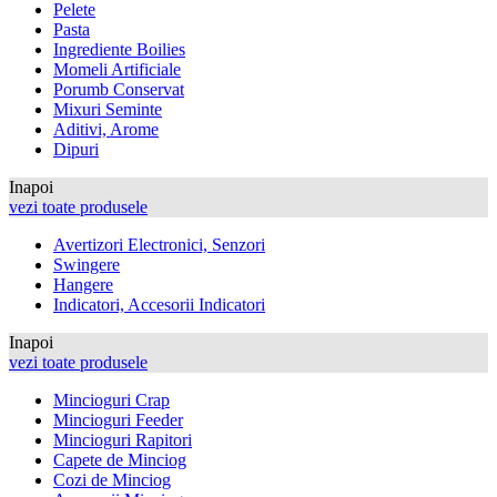
Pelete
Pasta
Ingrediente Boilies
Momeli Artificiale
Porumb Conservat
Mixuri Seminte
Aditivi, Arome
Dipuri
Inapoi
vezi toate produsele
Avertizori Electronici, Senzori
Swingere
Hangere
Indicatori, Accesorii Indicatori
Inapoi
vezi toate produsele
Mincioguri Crap
Mincioguri Feeder
Mincioguri Rapitori
Capete de Minciog
Cozi de Minciog