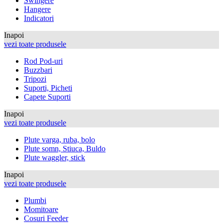
Swingere
Hangere
Indicatori
Inapoi
vezi toate produsele
Rod Pod-uri
Buzzbari
Tripozi
Suporti, Picheti
Capete Suporti
Inapoi
vezi toate produsele
Plute varga, ruba, bolo
Plute somn, Stiuca, Buldo
Plute waggler, stick
Inapoi
vezi toate produsele
Plumbi
Momitoare
Cosuri Feeder