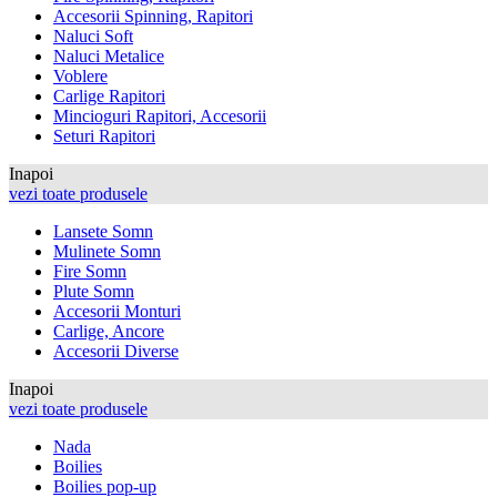
Accesorii Spinning, Rapitori
Naluci Soft
Naluci Metalice
Voblere
Carlige Rapitori
Mincioguri Rapitori, Accesorii
Seturi Rapitori
Inapoi
vezi toate produsele
Lansete Somn
Mulinete Somn
Fire Somn
Plute Somn
Accesorii Monturi
Carlige, Ancore
Accesorii Diverse
Inapoi
vezi toate produsele
Nada
Boilies
Boilies pop-up