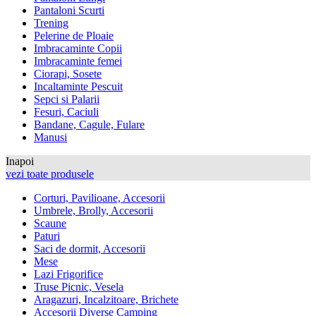
Pantaloni Scurti
Trening
Pelerine de Ploaie
Imbracaminte Copii
Imbracaminte femei
Ciorapi, Sosete
Incaltaminte Pescuit
Sepci si Palarii
Fesuri, Caciuli
Bandane, Cagule, Fulare
Manusi
Inapoi
vezi toate produsele
Corturi, Pavilioane, Accesorii
Umbrele, Brolly, Accesorii
Scaune
Paturi
Saci de dormit, Accesorii
Mese
Lazi Frigorifice
Truse Picnic, Vesela
Aragazuri, Incalzitoare, Brichete
Accesorii Diverse Camping