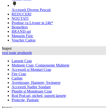
Accesorii Diverse Pescuit
REDUCERI
NOUTATI
Produse cu Livrare in 24h*
Bestsellers
BRAND-uri
Magazin Fizic
Voucher Cadou
Inapoi
vezi toate produsele
Lansete Crap
Mulinete Crap, Componente Mulinete
Accesorii si Monturi Crap
Fire Crap
Carlige
Avertizoare, Hangere, Swingere
Accesorii Nadire Sondare
Plumbi si Momitoare Crap
Rod Pod-uri, picheti, suporti lansete
Protectie, Pastrare