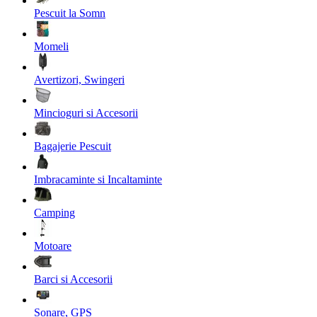
Pescuit la Somn
Momeli
Avertizori, Swingeri
Mincioguri si Accesorii
Bagajerie Pescuit
Imbracaminte si Incaltaminte
Camping
Motoare
Barci si Accesorii
Sonare, GPS