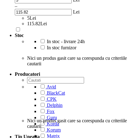
–
Lei
5Lei
115.82Lei
Stoc
In stoc - livrare 24h
In stoc furnizor
Nici un produs gasit care sa corespunda cu criteriile
cautarii
Producatori
Avid
BlackCat
CPK
Delphin
Fox
Guru
Nici un produs gasit care sa corespunda cu criteriile
Korda
cautarii
Korum
Matrix
Tip Unealta