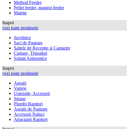
Method Feeder
Pellet feeder, maggot feeder
Matrite
Inapoi
vezi toate produsele
Juvelnice
Saci de Pastrare
Saltele de Receptie si Cantarire
Cantare, Tripoduri
Solutii Antiseptice
Inapoi
vezi toate produsele
Agrafe
Varteje
Ustensile, Accesorii
Strune
Plumbi Rapitori
Agrafe de Pastrare
Accesorii Naluci
Atractanti Rapitori