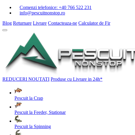
Comenzi telefonice:
+40 766 522 231
info@pescuitnonstop.ro
Blog
Returnare
Livrare
Contacteaza-ne
Calculator de Fir
REDUCERI
NOUTATI
Produse cu Livrare in 24h*
Pescuit la Crap
Pescuit la Feeder, Stationar
Pescuit la Spinning