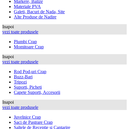
Markere, Balize
Materiale PVA
Galeti, Bacuri de Nada, Site
Alte Produse de Nadire
Inapoi
vezi toate produsele
Plumbi Crap
Momitoare Crap
Inapoi
vezi toate produsele
Rod Pod-uri Crap
Buzz-Bari
Tripozi
Suporti, Picheti
Capete Suporti, Accesorii
Inapoi
vezi toate produsele
Juvelnice Crap
Saci de Pastrare Crap
Saltele de Receptie si Cantarire