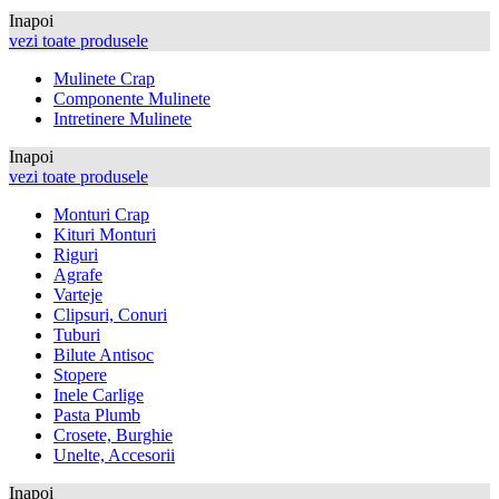
Inapoi
vezi toate produsele
Mulinete Crap
Componente Mulinete
Intretinere Mulinete
Inapoi
vezi toate produsele
Monturi Crap
Kituri Monturi
Riguri
Agrafe
Varteje
Clipsuri, Conuri
Tuburi
Bilute Antisoc
Stopere
Inele Carlige
Pasta Plumb
Crosete, Burghie
Unelte, Accesorii
Inapoi