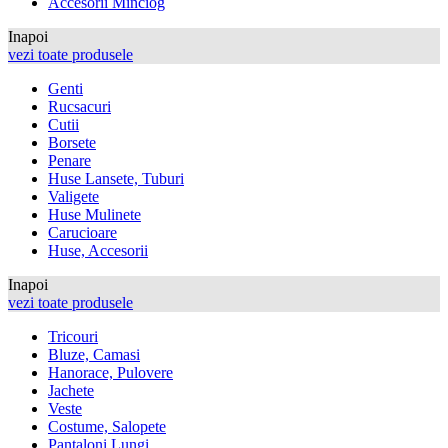
Accesorii Minciog
Inapoi
vezi toate produsele
Genti
Rucsacuri
Cutii
Borsete
Penare
Huse Lansete, Tuburi
Valigete
Huse Mulinete
Carucioare
Huse, Accesorii
Inapoi
vezi toate produsele
Tricouri
Bluze, Camasi
Hanorace, Pulovere
Jachete
Veste
Costume, Salopete
Pantaloni Lungi