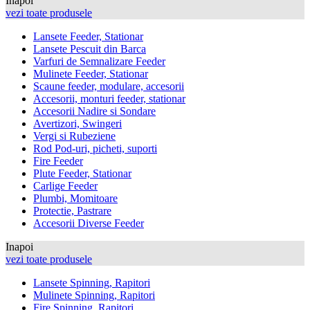
Inapoi
vezi toate produsele
Lansete Feeder, Stationar
Lansete Pescuit din Barca
Varfuri de Semnalizare Feeder
Mulinete Feeder, Stationar
Scaune feeder, modulare, accesorii
Accesorii, monturi feeder, stationar
Accesorii Nadire si Sondare
Avertizori, Swingeri
Vergi si Rubeziene
Rod Pod-uri, picheti, suporti
Fire Feeder
Plute Feeder, Stationar
Carlige Feeder
Plumbi, Momitoare
Protectie, Pastrare
Accesorii Diverse Feeder
Inapoi
vezi toate produsele
Lansete Spinning, Rapitori
Mulinete Spinning, Rapitori
Fire Spinning, Rapitori