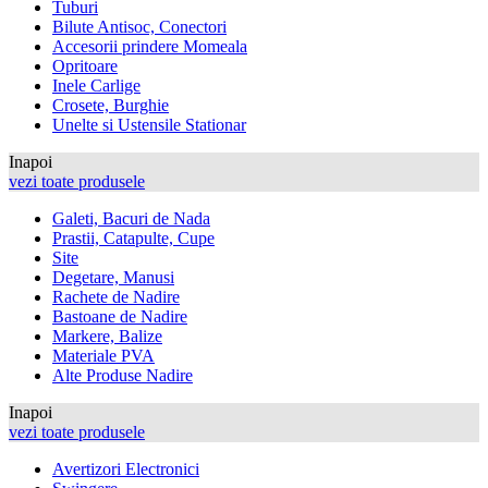
Tuburi
Bilute Antisoc, Conectori
Accesorii prindere Momeala
Opritoare
Inele Carlige
Crosete, Burghie
Unelte si Ustensile Stationar
Inapoi
vezi toate produsele
Galeti, Bacuri de Nada
Prastii, Catapulte, Cupe
Site
Degetare, Manusi
Rachete de Nadire
Bastoane de Nadire
Markere, Balize
Materiale PVA
Alte Produse Nadire
Inapoi
vezi toate produsele
Avertizori Electronici