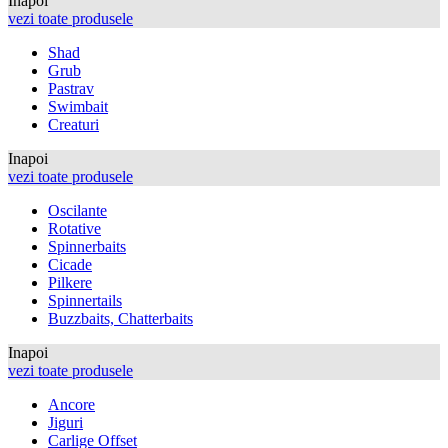
Inapoi
vezi toate produsele
Shad
Grub
Pastrav
Swimbait
Creaturi
Inapoi
vezi toate produsele
Oscilante
Rotative
Spinnerbaits
Cicade
Pilkere
Spinnertails
Buzzbaits, Chatterbaits
Inapoi
vezi toate produsele
Ancore
Jiguri
Carlige Offset