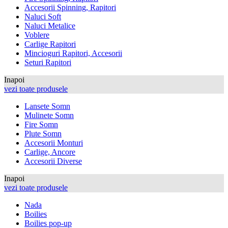
Accesorii Spinning, Rapitori
Naluci Soft
Naluci Metalice
Voblere
Carlige Rapitori
Mincioguri Rapitori, Accesorii
Seturi Rapitori
Inapoi
vezi toate produsele
Lansete Somn
Mulinete Somn
Fire Somn
Plute Somn
Accesorii Monturi
Carlige, Ancore
Accesorii Diverse
Inapoi
vezi toate produsele
Nada
Boilies
Boilies pop-up