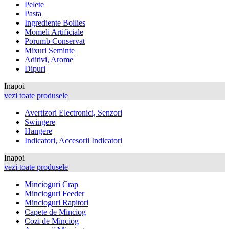
Pelete
Pasta
Ingrediente Boilies
Momeli Artificiale
Porumb Conservat
Mixuri Seminte
Aditivi, Arome
Dipuri
Inapoi
vezi toate produsele
Avertizori Electronici, Senzori
Swingere
Hangere
Indicatori, Accesorii Indicatori
Inapoi
vezi toate produsele
Mincioguri Crap
Mincioguri Feeder
Mincioguri Rapitori
Capete de Minciog
Cozi de Minciog