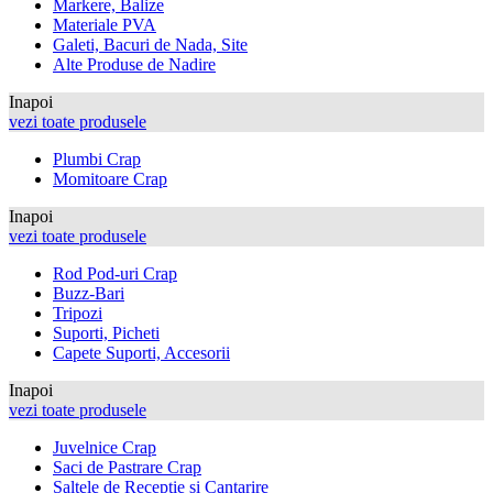
Markere, Balize
Materiale PVA
Galeti, Bacuri de Nada, Site
Alte Produse de Nadire
Inapoi
vezi toate produsele
Plumbi Crap
Momitoare Crap
Inapoi
vezi toate produsele
Rod Pod-uri Crap
Buzz-Bari
Tripozi
Suporti, Picheti
Capete Suporti, Accesorii
Inapoi
vezi toate produsele
Juvelnice Crap
Saci de Pastrare Crap
Saltele de Receptie si Cantarire