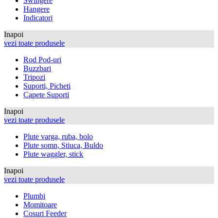
Swingere
Hangere
Indicatori
Inapoi
vezi toate produsele
Rod Pod-uri
Buzzbari
Tripozi
Suporti, Picheti
Capete Suporti
Inapoi
vezi toate produsele
Plute varga, ruba, bolo
Plute somn, Stiuca, Buldo
Plute waggler, stick
Inapoi
vezi toate produsele
Plumbi
Momitoare
Cosuri Feeder