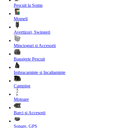
Pescuit la Somn
Momeli
Avertizori, Swingeri
Mincioguri si Accesorii
Bagajerie Pescuit
Imbracaminte si Incaltaminte
Camping
Motoare
Barci si Accesorii
Sonare, GPS