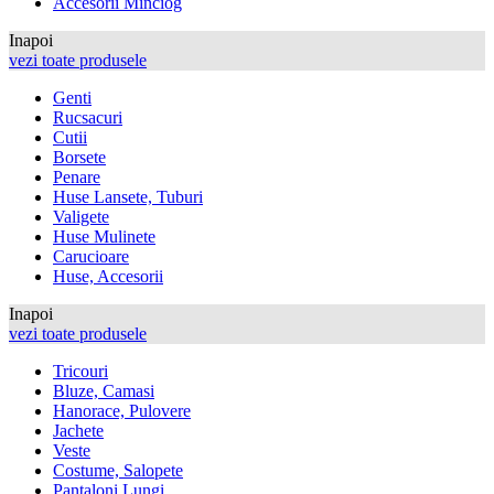
Accesorii Minciog
Inapoi
vezi toate produsele
Genti
Rucsacuri
Cutii
Borsete
Penare
Huse Lansete, Tuburi
Valigete
Huse Mulinete
Carucioare
Huse, Accesorii
Inapoi
vezi toate produsele
Tricouri
Bluze, Camasi
Hanorace, Pulovere
Jachete
Veste
Costume, Salopete
Pantaloni Lungi