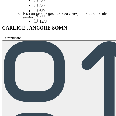
4/0
5/0
6/0
Nici un produs gasit care sa corespunda cu criteriile
7/0
cautarii
12/0
CARLIGE , ANCORE SOMN
13 rezultate