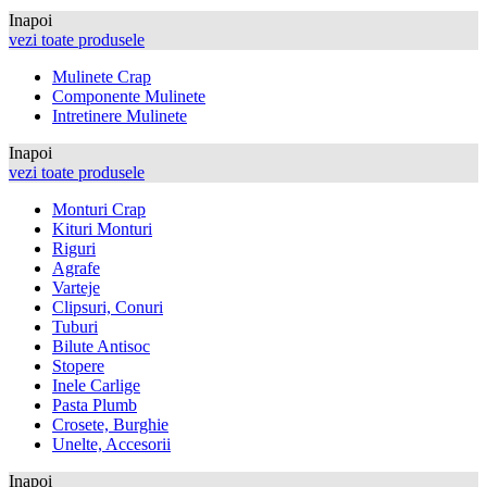
Inapoi
vezi toate produsele
Mulinete Crap
Componente Mulinete
Intretinere Mulinete
Inapoi
vezi toate produsele
Monturi Crap
Kituri Monturi
Riguri
Agrafe
Varteje
Clipsuri, Conuri
Tuburi
Bilute Antisoc
Stopere
Inele Carlige
Pasta Plumb
Crosete, Burghie
Unelte, Accesorii
Inapoi