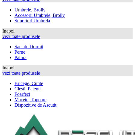
Umbrele, Brolly
Accesorii Umbrele, Brolly
Suporturi Umbrela
Inapoi
vezi toate produsele
Saci de Dormit
Perne
Patura
Inapoi
vezi toate produsele
Bricege, Cutite
Clesti, Patenti
Foarfeci
Macete, Topoare
Dispozitive de Ascutit