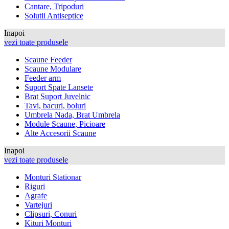
Cantare, Tripoduri
Solutii Antiseptice
Inapoi
vezi toate produsele
Scaune Feeder
Scaune Modulare
Feeder arm
Suport Spate Lansete
Brat Suport Juvelnic
Tavi, bacuri, boluri
Umbrela Nada, Brat Umbrela
Module Scaune, Picioare
Alte Accesorii Scaune
Inapoi
vezi toate produsele
Monturi Stationar
Riguri
Agrafe
Vartejuri
Clipsuri, Conuri
Kituri Monturi