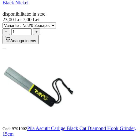
Black Nickel
disponibilitate:
in stoc
23,00
Lei
7,00
Lei
−
+
Adauga in cos
Pila Ascutit Carlige Black Cat Diamond Hook Grinder,
Cod:
9701002
15cm