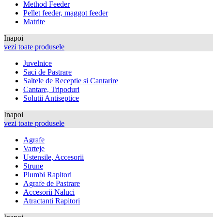
Method Feeder
Pellet feeder, maggot feeder
Matrite
Inapoi
vezi toate produsele
Juvelnice
Saci de Pastrare
Saltele de Receptie si Cantarire
Cantare, Tripoduri
Solutii Antiseptice
Inapoi
vezi toate produsele
Agrafe
Varteje
Ustensile, Accesorii
Strune
Plumbi Rapitori
Agrafe de Pastrare
Accesorii Naluci
Atractanti Rapitori