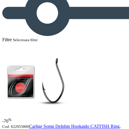
Filtre
Selecteaza filtre
%
-70
Carlige Somn Delphin Hookaido CATFISH Ring,
Cod:
622055800