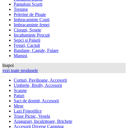
Pantaloni Scurti
Trening
Pelerine de Ploaie
Imbracaminte Copii
Imbracaminte femei
Ciorapi, Sosete
Incaltaminte Pescuit
Sepci si Palarii
Fesuri, Caciuli
Bandane, Cagule, Fulare
Manusi
Inapoi
vezi toate produsele
Corturi, Pavilioane, Accesorii
Umbrele, Brolly, Accesorii
Scaune
Paturi
Saci de dormit, Accesorii
Mese
Lazi Frigorifice
Truse Picnic, Vesela
Aragazuri, Incalzitoare, Brichete
Accesorii Diverse Camping