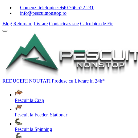
Comenzi telefonice:
+40 766 522 231
info@pescuitnonstop.ro
Blog
Returnare
Livrare
Contacteaza-ne
Calculator de Fir
REDUCERI
NOUTATI
Produse cu Livrare in 24h*
Pescuit la Crap
Pescuit la Feeder, Stationar
Pescuit la Spinning