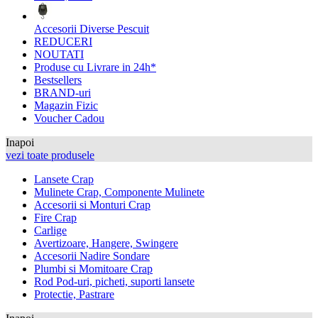
Accesorii Diverse Pescuit
REDUCERI
NOUTATI
Produse cu Livrare in 24h*
Bestsellers
BRAND-uri
Magazin Fizic
Voucher Cadou
Inapoi
vezi toate produsele
Lansete Crap
Mulinete Crap, Componente Mulinete
Accesorii si Monturi Crap
Fire Crap
Carlige
Avertizoare, Hangere, Swingere
Accesorii Nadire Sondare
Plumbi si Momitoare Crap
Rod Pod-uri, picheti, suporti lansete
Protectie, Pastrare