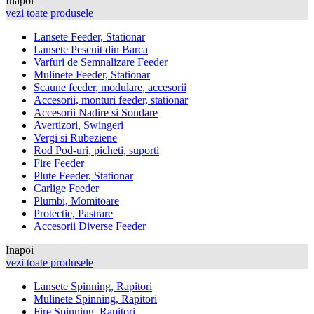
Inapoi
vezi toate produsele
Lansete Feeder, Stationar
Lansete Pescuit din Barca
Varfuri de Semnalizare Feeder
Mulinete Feeder, Stationar
Scaune feeder, modulare, accesorii
Accesorii, monturi feeder, stationar
Accesorii Nadire si Sondare
Avertizori, Swingeri
Vergi si Rubeziene
Rod Pod-uri, picheti, suporti
Fire Feeder
Plute Feeder, Stationar
Carlige Feeder
Plumbi, Momitoare
Protectie, Pastrare
Accesorii Diverse Feeder
Inapoi
vezi toate produsele
Lansete Spinning, Rapitori
Mulinete Spinning, Rapitori
Fire Spinning, Rapitori