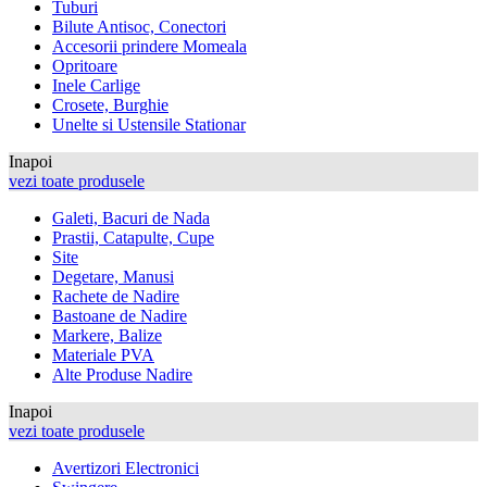
Tuburi
Bilute Antisoc, Conectori
Accesorii prindere Momeala
Opritoare
Inele Carlige
Crosete, Burghie
Unelte si Ustensile Stationar
Inapoi
vezi toate produsele
Galeti, Bacuri de Nada
Prastii, Catapulte, Cupe
Site
Degetare, Manusi
Rachete de Nadire
Bastoane de Nadire
Markere, Balize
Materiale PVA
Alte Produse Nadire
Inapoi
vezi toate produsele
Avertizori Electronici