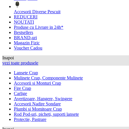
Accesorii Diverse Pescuit
REDUCERI
NOUTATI
Produse cu Livrare in 24h*
Bestsellers
BRAND-uri
Magazin Fizic
Voucher Cadou
Inapoi
vezi toate produsele
Lansete Crap
Mulinete Crap, Componente Mulinete
Accesorii si Monturi Crap
Fire Crap
Carlige
Avertizoare, Hangere, Swingere
Accesorii Nadire Sondare
Plumbi si Momitoare Crap
Rod Pod-uri, picheti, suporti lansete
Protectie, Pastrare