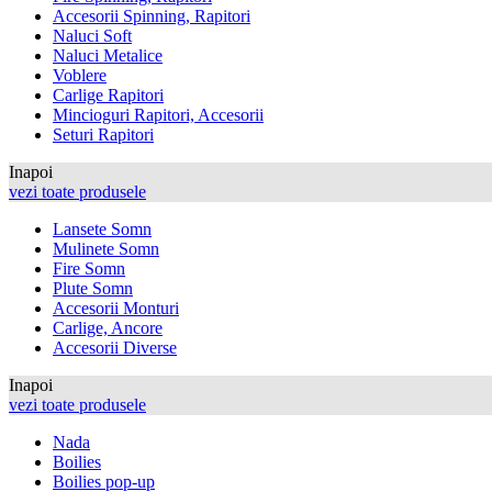
Accesorii Spinning, Rapitori
Naluci Soft
Naluci Metalice
Voblere
Carlige Rapitori
Mincioguri Rapitori, Accesorii
Seturi Rapitori
Inapoi
vezi toate produsele
Lansete Somn
Mulinete Somn
Fire Somn
Plute Somn
Accesorii Monturi
Carlige, Ancore
Accesorii Diverse
Inapoi
vezi toate produsele
Nada
Boilies
Boilies pop-up