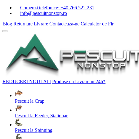
Comenzi telefonice:
+40 766 522 231
info@pescuitnonstop.ro
Blog
Returnare
Livrare
Contacteaza-ne
Calculator de Fir
REDUCERI
NOUTATI
Produse cu Livrare in 24h*
Pescuit la Crap
Pescuit la Feeder, Stationar
Pescuit la Spinning