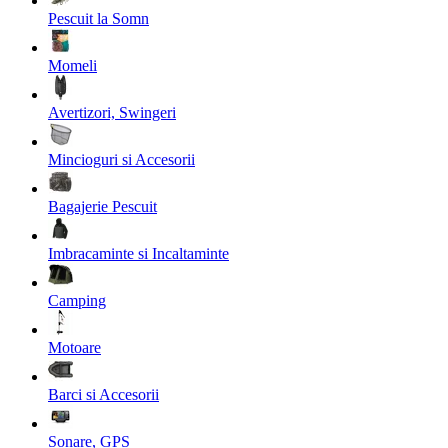
Pescuit la Somn
Momeli
Avertizori, Swingeri
Mincioguri si Accesorii
Bagajerie Pescuit
Imbracaminte si Incaltaminte
Camping
Motoare
Barci si Accesorii
Sonare, GPS