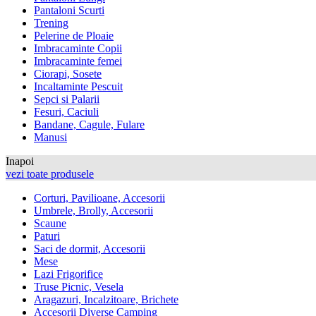
Pantaloni Scurti
Trening
Pelerine de Ploaie
Imbracaminte Copii
Imbracaminte femei
Ciorapi, Sosete
Incaltaminte Pescuit
Sepci si Palarii
Fesuri, Caciuli
Bandane, Cagule, Fulare
Manusi
Inapoi
vezi toate produsele
Corturi, Pavilioane, Accesorii
Umbrele, Brolly, Accesorii
Scaune
Paturi
Saci de dormit, Accesorii
Mese
Lazi Frigorifice
Truse Picnic, Vesela
Aragazuri, Incalzitoare, Brichete
Accesorii Diverse Camping