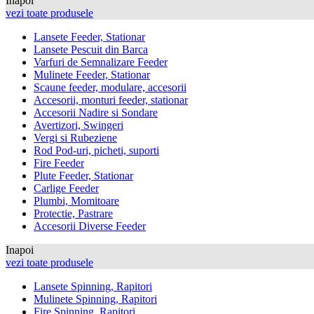
Inapoi
vezi toate produsele
Lansete Feeder, Stationar
Lansete Pescuit din Barca
Varfuri de Semnalizare Feeder
Mulinete Feeder, Stationar
Scaune feeder, modulare, accesorii
Accesorii, monturi feeder, stationar
Accesorii Nadire si Sondare
Avertizori, Swingeri
Vergi si Rubeziene
Rod Pod-uri, picheti, suporti
Fire Feeder
Plute Feeder, Stationar
Carlige Feeder
Plumbi, Momitoare
Protectie, Pastrare
Accesorii Diverse Feeder
Inapoi
vezi toate produsele
Lansete Spinning, Rapitori
Mulinete Spinning, Rapitori
Fire Spinning, Rapitori