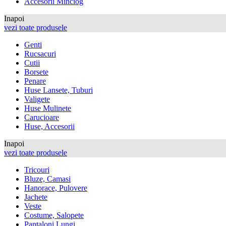
Accesorii Minciog
Inapoi
vezi toate produsele
Genti
Rucsacuri
Cutii
Borsete
Penare
Huse Lansete, Tuburi
Valigete
Huse Mulinete
Carucioare
Huse, Accesorii
Inapoi
vezi toate produsele
Tricouri
Bluze, Camasi
Hanorace, Pulovere
Jachete
Veste
Costume, Salopete
Pantaloni Lungi