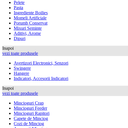
Pelete
Pasta
Ingrediente Boilies
Momeli Artificiale
Porumb Conservat
Mixuri Seminte
Aditivi, Arome
Dipuri
Inapoi
vezi toate produsele
Avertizori Electronici, Senzori
Swingere
Hangere
Indicatori, Accesorii Indicatori
Inapoi
vezi toate produsele
Mincioguri Crap
Mincioguri Feeder
Mincioguri Rapitori
Capete de Minciog
Cozi de Minciog