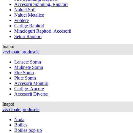
Accesorii Spinning, Rapitori
Naluci Soft
Naluci Metalice
Voblere
Carlige Rapitori
Mincioguri Rapitori, Accesorii
Seturi Rapitori
Inapoi
vezi toate produsele
Lansete Somn
Mulinete Somn
Fire Somn
Plute Somn
Accesorii Monturi
Carlige, Ancore
Accesorii Diverse
Inapoi
vezi toate produsele
Nada
Boilies
Boilies pop-up