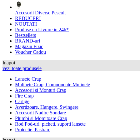
Accesorii Diverse Pescuit
REDUCERI
NOUTATI
Produse cu Livrare in 24h*
Bestsellers
BRAND-uri
Magazin Fizic
Voucher Cadou
Inapoi
vezi toate produsele
Lansete Crap
Mulinete Crap, Componente Mulinete
Accesorii si Monturi Crap
Fire Crap
Carlige
Avertizoare, Hangere, Swingere
Accesorii Nadire Sondare
Plumbi si Momitoare Crap
Rod Pod-uri, picheti, suporti lansete
Protectie, Pastrare