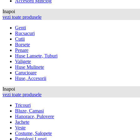
Accesorii Minciog
Inapoi
vezi toate produsele
Genti
Rucsacuri
Cutii
Borsete
Penare
Huse Lansete, Tuburi
Valigete
Huse Mulinete
Carucioare
Huse, Accesorii
Inapoi
vezi toate produsele
Tricouri
Bluze, Camasi
Hanorace, Pulovere
Jachete
Veste
Costume, Salopete
Pantaloni Lungi