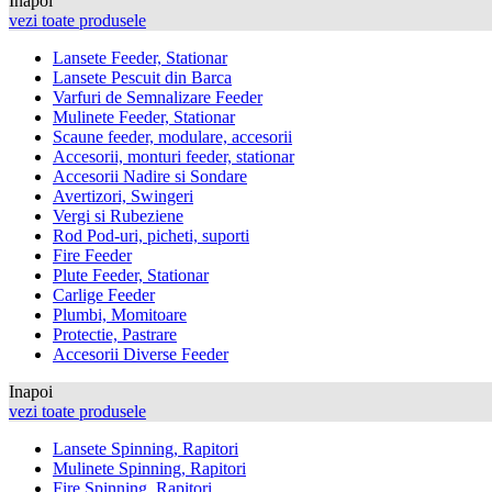
Inapoi
vezi toate produsele
Lansete Feeder, Stationar
Lansete Pescuit din Barca
Varfuri de Semnalizare Feeder
Mulinete Feeder, Stationar
Scaune feeder, modulare, accesorii
Accesorii, monturi feeder, stationar
Accesorii Nadire si Sondare
Avertizori, Swingeri
Vergi si Rubeziene
Rod Pod-uri, picheti, suporti
Fire Feeder
Plute Feeder, Stationar
Carlige Feeder
Plumbi, Momitoare
Protectie, Pastrare
Accesorii Diverse Feeder
Inapoi
vezi toate produsele
Lansete Spinning, Rapitori
Mulinete Spinning, Rapitori
Fire Spinning, Rapitori