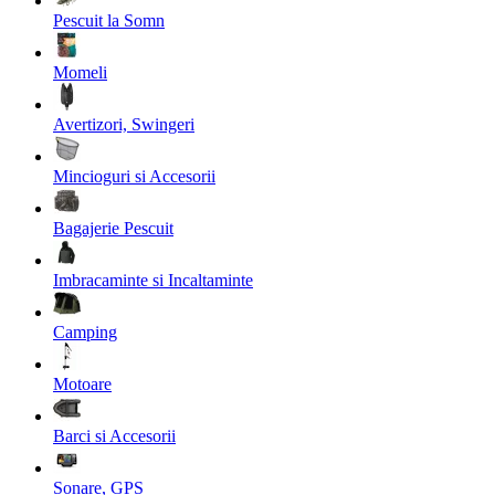
Pescuit la Somn
Momeli
Avertizori, Swingeri
Mincioguri si Accesorii
Bagajerie Pescuit
Imbracaminte si Incaltaminte
Camping
Motoare
Barci si Accesorii
Sonare, GPS