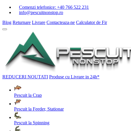
Comenzi telefonice:
+40 766 522 231
info@pescuitnonstop.ro
Blog
Returnare
Livrare
Contacteaza-ne
Calculator de Fir
REDUCERI
NOUTATI
Produse cu Livrare in 24h*
Pescuit la Crap
Pescuit la Feeder, Stationar
Pescuit la Spinning