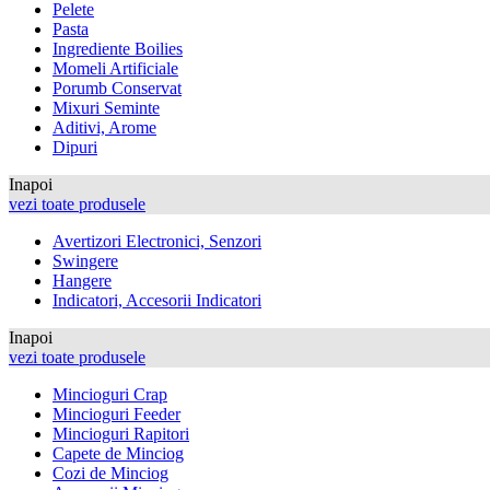
Pelete
Pasta
Ingrediente Boilies
Momeli Artificiale
Porumb Conservat
Mixuri Seminte
Aditivi, Arome
Dipuri
Inapoi
vezi toate produsele
Avertizori Electronici, Senzori
Swingere
Hangere
Indicatori, Accesorii Indicatori
Inapoi
vezi toate produsele
Mincioguri Crap
Mincioguri Feeder
Mincioguri Rapitori
Capete de Minciog
Cozi de Minciog