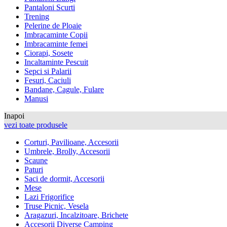
Pantaloni Scurti
Trening
Pelerine de Ploaie
Imbracaminte Copii
Imbracaminte femei
Ciorapi, Sosete
Incaltaminte Pescuit
Sepci si Palarii
Fesuri, Caciuli
Bandane, Cagule, Fulare
Manusi
Inapoi
vezi toate produsele
Corturi, Pavilioane, Accesorii
Umbrele, Brolly, Accesorii
Scaune
Paturi
Saci de dormit, Accesorii
Mese
Lazi Frigorifice
Truse Picnic, Vesela
Aragazuri, Incalzitoare, Brichete
Accesorii Diverse Camping