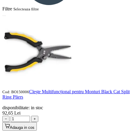
Filtre
Selecteaza filtre
Clește Multifuncțional pentru Monturi Black Cat Split
Cod:
BO150006
Ring Pliers
disponibilitate:
in stoc
92,65
Lei
−
+
Adauga in cos