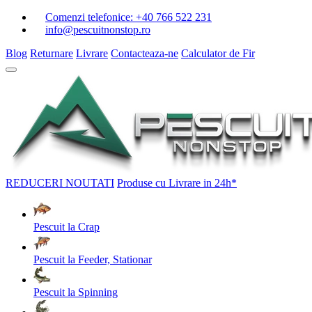
Comenzi telefonice:
+40 766 522 231
info@pescuitnonstop.ro
Blog
Returnare
Livrare
Contacteaza-ne
Calculator de Fir
REDUCERI
NOUTATI
Produse cu Livrare in 24h*
Pescuit la Crap
Pescuit la Feeder, Stationar
Pescuit la Spinning