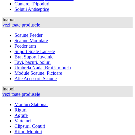
Cantare, Tripoduri
Solutii Antiseptice
Inapoi
vezi toate produsele
Scaune Feeder
Scaune Modulare
Feeder arm
Suport Spate Lansete
Brat Suport Juvelnic
Tavi, bacuri, boluri
Umbrela Nada, Brat Umbrela
Module Scaune, Picioare
Alte Accesorii Scaune
Inapoi
vezi toate produsele
Monturi Stationar
Riguri
Agrafe
Vartejuri
Clipsuri, Conuri
Kituri Monturi