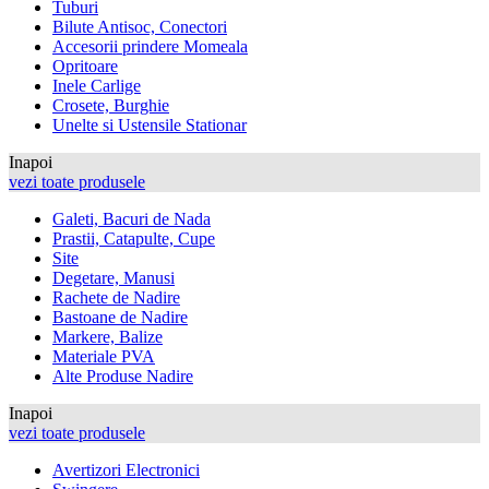
Tuburi
Bilute Antisoc, Conectori
Accesorii prindere Momeala
Opritoare
Inele Carlige
Crosete, Burghie
Unelte si Ustensile Stationar
Inapoi
vezi toate produsele
Galeti, Bacuri de Nada
Prastii, Catapulte, Cupe
Site
Degetare, Manusi
Rachete de Nadire
Bastoane de Nadire
Markere, Balize
Materiale PVA
Alte Produse Nadire
Inapoi
vezi toate produsele
Avertizori Electronici