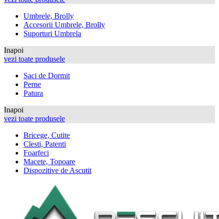
Umbrele, Brolly
Accesorii Umbrele, Brolly
Suporturi Umbrela
Inapoi
vezi toate produsele
Saci de Dormit
Perne
Patura
Inapoi
vezi toate produsele
Bricege, Cutite
Clesti, Patenti
Foarfeci
Macete, Topoare
Dispozitive de Ascutit