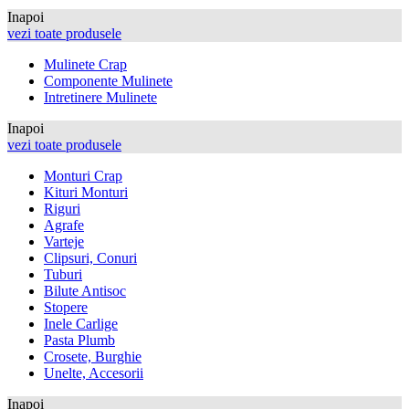
Inapoi
vezi toate produsele
Mulinete Crap
Componente Mulinete
Intretinere Mulinete
Inapoi
vezi toate produsele
Monturi Crap
Kituri Monturi
Riguri
Agrafe
Varteje
Clipsuri, Conuri
Tuburi
Bilute Antisoc
Stopere
Inele Carlige
Pasta Plumb
Crosete, Burghie
Unelte, Accesorii
Inapoi