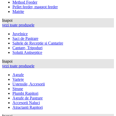
Method Feeder
Pellet feeder, maggot feeder
Matrite
Inapoi
vezi toate produsele
Juvelnice
Saci de Pastrare
Saltele de Receptie si Cantarire
Cantare, Tripoduri
Solutii Antiseptice
Inapoi
vezi toate produsele
Agrafe
Varteje
Ustensile, Accesorii
Strune
Plumbi Rapitori
Agrafe de Pastrare
Accesorii Naluci
Atractanti Rapitori