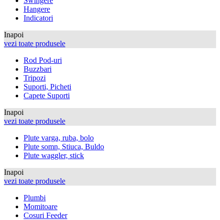
Swingere
Hangere
Indicatori
Inapoi
vezi toate produsele
Rod Pod-uri
Buzzbari
Tripozi
Suporti, Picheti
Capete Suporti
Inapoi
vezi toate produsele
Plute varga, ruba, bolo
Plute somn, Stiuca, Buldo
Plute waggler, stick
Inapoi
vezi toate produsele
Plumbi
Momitoare
Cosuri Feeder