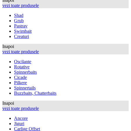
Inapoi
vezi toate produsele
Shad
Grub
Pastrav
Swimbait
Creaturi
Inapoi
vezi toate produsele
Oscilante
Rotative
Spinnerbaits
Cicade
Pilkere
Spinnertails
Buzzbaits, Chatterbaits
Inapoi
vezi toate produsele
Ancore
Jiguri
Carlige Offset