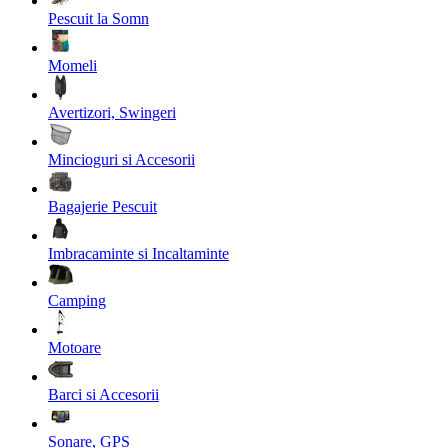
Pescuit la Somn
Momeli
Avertizori, Swingeri
Mincioguri si Accesorii
Bagajerie Pescuit
Imbracaminte si Incaltaminte
Camping
Motoare
Barci si Accesorii
Sonare, GPS