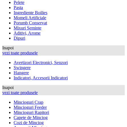
Pelete
Pasta
Ingrediente Boilies
Momeli Artificiale
Porumb Conservat
Mixuri Seminte
Aditivi, Arome
Dipuri
Inapoi
vezi toate produsele
Avertizori Electronici, Senzori
Swingere
Hangere
Indicatori, Accesorii Indicatori
Inapoi
vezi toate produsele
Mincioguri Crap
Mincioguri Feeder
Mincioguri Rapitori
Capete de Minciog
Cozi de Minciog