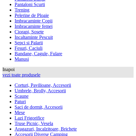
Pantaloni Scurti
Trening
Pelerine de Ploaie
Imbracaminte Copii
Imbracaminte femei
Ciorapi, Sosete
Incaltaminte Pescuit
Sepci si Palarii
Fesuri, Caciuli
Bandane, Cagule, Fulare
Manusi
Inapoi
vezi toate produsele
Corturi, Pavilioane, Accesorii
Umbrele, Brolly, Accesorii
Scaune
Paturi
Saci de dormit, Accesorii
Mese
Lazi Frigorifice
Truse Picnic, Vesela
Aragazuri, Incalzitoare, Brichete
Accesorii Diverse Camping