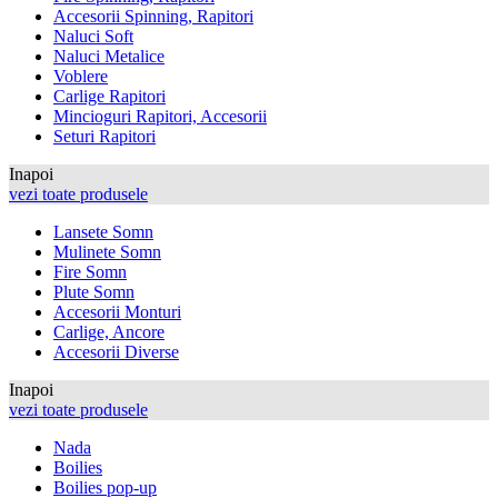
Accesorii Spinning, Rapitori
Naluci Soft
Naluci Metalice
Voblere
Carlige Rapitori
Mincioguri Rapitori, Accesorii
Seturi Rapitori
Inapoi
vezi toate produsele
Lansete Somn
Mulinete Somn
Fire Somn
Plute Somn
Accesorii Monturi
Carlige, Ancore
Accesorii Diverse
Inapoi
vezi toate produsele
Nada
Boilies
Boilies pop-up