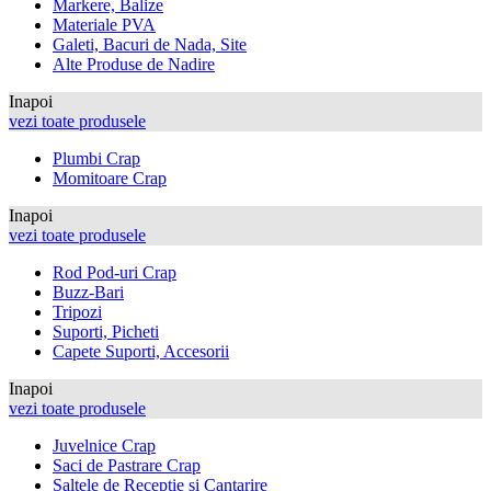
Markere, Balize
Materiale PVA
Galeti, Bacuri de Nada, Site
Alte Produse de Nadire
Inapoi
vezi toate produsele
Plumbi Crap
Momitoare Crap
Inapoi
vezi toate produsele
Rod Pod-uri Crap
Buzz-Bari
Tripozi
Suporti, Picheti
Capete Suporti, Accesorii
Inapoi
vezi toate produsele
Juvelnice Crap
Saci de Pastrare Crap
Saltele de Receptie si Cantarire