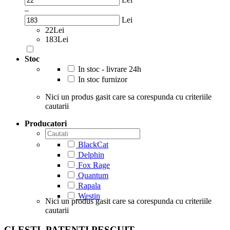
–
Lei
22Lei
183Lei
Stoc
In stoc - livrare 24h
In stoc furnizor
Nici un produs gasit care sa corespunda cu criteriile
cautarii
Producatori
BlackCat
Delphin
Fox Rage
Quantum
Rapala
Westin
Nici un produs gasit care sa corespunda cu criteriile
cautarii
CLESTI, PATENTI PESCUIT