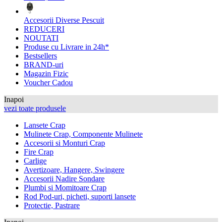
Accesorii Diverse Pescuit
REDUCERI
NOUTATI
Produse cu Livrare in 24h*
Bestsellers
BRAND-uri
Magazin Fizic
Voucher Cadou
Inapoi
vezi toate produsele
Lansete Crap
Mulinete Crap, Componente Mulinete
Accesorii si Monturi Crap
Fire Crap
Carlige
Avertizoare, Hangere, Swingere
Accesorii Nadire Sondare
Plumbi si Momitoare Crap
Rod Pod-uri, picheti, suporti lansete
Protectie, Pastrare