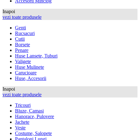
Accesorii Minciog
Inapoi
vezi toate produsele
Genti
Rucsacuri
Cutii
Borsete
Penare
Huse Lansete, Tuburi
Valigete
Huse Mulinete
Carucioare
Huse, Accesorii
Inapoi
vezi toate produsele
Tricouri
Bluze, Camasi
Hanorace, Pulovere
Jachete
Veste
Costume, Salopete
Pantaloni Lungi