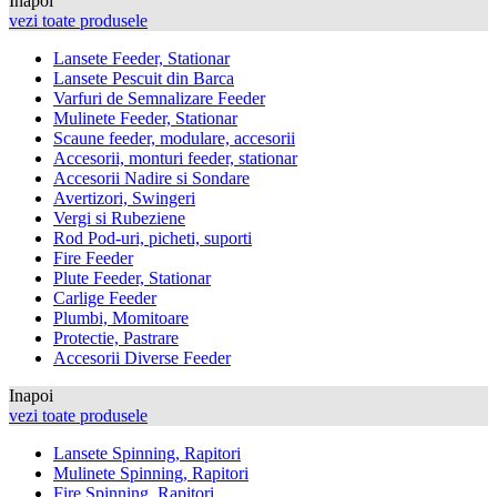
Inapoi
vezi toate produsele
Lansete Feeder, Stationar
Lansete Pescuit din Barca
Varfuri de Semnalizare Feeder
Mulinete Feeder, Stationar
Scaune feeder, modulare, accesorii
Accesorii, monturi feeder, stationar
Accesorii Nadire si Sondare
Avertizori, Swingeri
Vergi si Rubeziene
Rod Pod-uri, picheti, suporti
Fire Feeder
Plute Feeder, Stationar
Carlige Feeder
Plumbi, Momitoare
Protectie, Pastrare
Accesorii Diverse Feeder
Inapoi
vezi toate produsele
Lansete Spinning, Rapitori
Mulinete Spinning, Rapitori
Fire Spinning, Rapitori