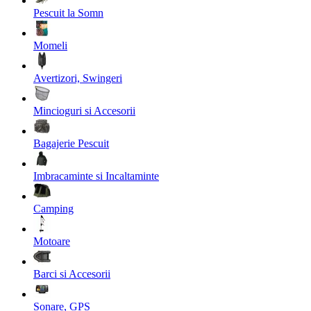
Pescuit la Somn
Momeli
Avertizori, Swingeri
Mincioguri si Accesorii
Bagajerie Pescuit
Imbracaminte si Incaltaminte
Camping
Motoare
Barci si Accesorii
Sonare, GPS