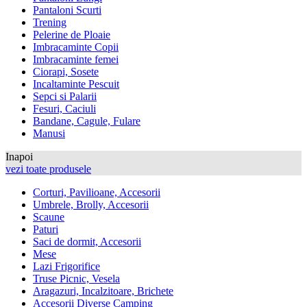
Pantaloni Scurti
Trening
Pelerine de Ploaie
Imbracaminte Copii
Imbracaminte femei
Ciorapi, Sosete
Incaltaminte Pescuit
Sepci si Palarii
Fesuri, Caciuli
Bandane, Cagule, Fulare
Manusi
Inapoi
vezi toate produsele
Corturi, Pavilioane, Accesorii
Umbrele, Brolly, Accesorii
Scaune
Paturi
Saci de dormit, Accesorii
Mese
Lazi Frigorifice
Truse Picnic, Vesela
Aragazuri, Incalzitoare, Brichete
Accesorii Diverse Camping