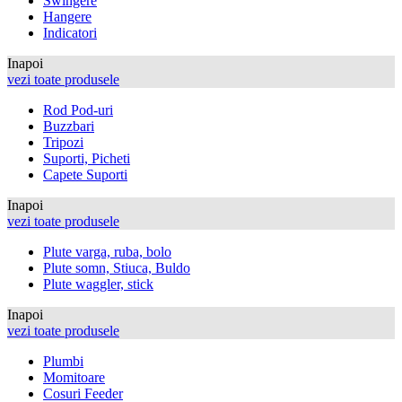
Swingere
Hangere
Indicatori
Inapoi
vezi toate produsele
Rod Pod-uri
Buzzbari
Tripozi
Suporti, Picheti
Capete Suporti
Inapoi
vezi toate produsele
Plute varga, ruba, bolo
Plute somn, Stiuca, Buldo
Plute waggler, stick
Inapoi
vezi toate produsele
Plumbi
Momitoare
Cosuri Feeder