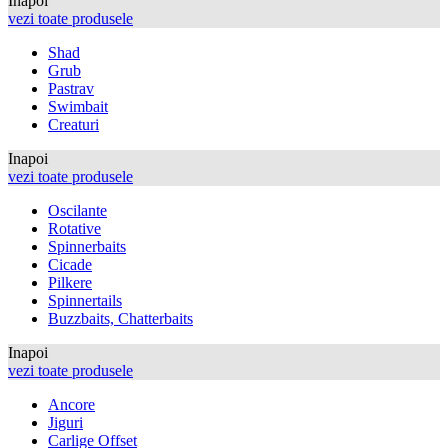
Inapoi
vezi toate produsele
Shad
Grub
Pastrav
Swimbait
Creaturi
Inapoi
vezi toate produsele
Oscilante
Rotative
Spinnerbaits
Cicade
Pilkere
Spinnertails
Buzzbaits, Chatterbaits
Inapoi
vezi toate produsele
Ancore
Jiguri
Carlige Offset