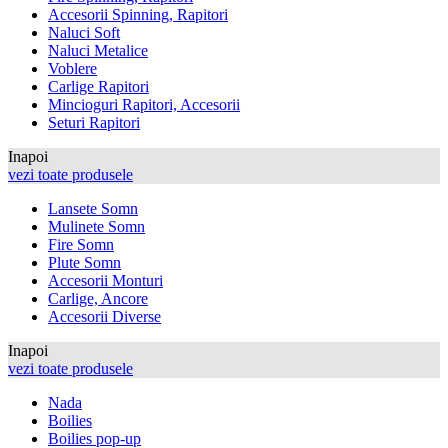
Accesorii Spinning, Rapitori
Naluci Soft
Naluci Metalice
Voblere
Carlige Rapitori
Mincioguri Rapitori, Accesorii
Seturi Rapitori
Inapoi
vezi toate produsele
Lansete Somn
Mulinete Somn
Fire Somn
Plute Somn
Accesorii Monturi
Carlige, Ancore
Accesorii Diverse
Inapoi
vezi toate produsele
Nada
Boilies
Boilies pop-up