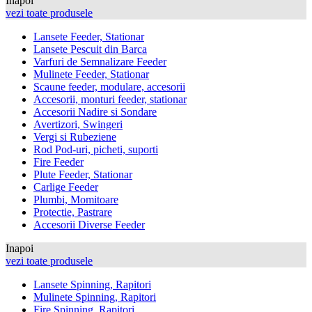
Inapoi
vezi toate produsele
Lansete Feeder, Stationar
Lansete Pescuit din Barca
Varfuri de Semnalizare Feeder
Mulinete Feeder, Stationar
Scaune feeder, modulare, accesorii
Accesorii, monturi feeder, stationar
Accesorii Nadire si Sondare
Avertizori, Swingeri
Vergi si Rubeziene
Rod Pod-uri, picheti, suporti
Fire Feeder
Plute Feeder, Stationar
Carlige Feeder
Plumbi, Momitoare
Protectie, Pastrare
Accesorii Diverse Feeder
Inapoi
vezi toate produsele
Lansete Spinning, Rapitori
Mulinete Spinning, Rapitori
Fire Spinning, Rapitori