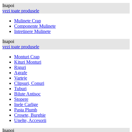
Inapoi
vezi toate produsele
Mulinete Crap
Componente Mulinete
Intretinere Mulinete
Inapoi
vezi toate produsele
Monturi Crap
Kituri Monturi
Riguri
Agrafe
Varteje
Clipsuri, Conuri
Tuburi
Bilute Antisoc
Stopere
Inele Carlige
Pasta Plumb
Crosete, Burghie
Unelte, Accesorii
Inapoi