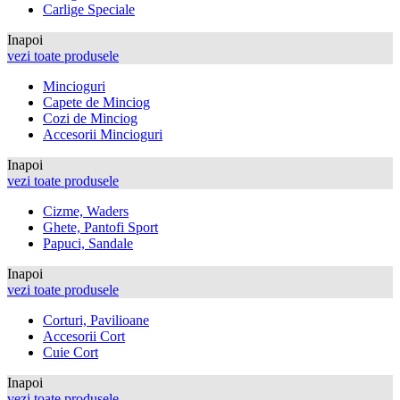
Carlige Speciale
Inapoi
vezi toate produsele
Mincioguri
Capete de Minciog
Cozi de Minciog
Accesorii Mincioguri
Inapoi
vezi toate produsele
Cizme, Waders
Ghete, Pantofi Sport
Papuci, Sandale
Inapoi
vezi toate produsele
Corturi, Pavilioane
Accesorii Cort
Cuie Cort
Inapoi
vezi toate produsele