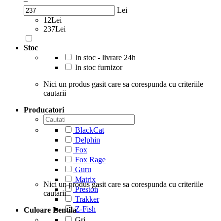
–
Lei
12Lei
237Lei
Stoc
In stoc - livrare 24h
In stoc furnizor
Nici un produs gasit care sa corespunda cu criteriile
cautarii
Producatori
BlackCat
Delphin
Fox
Fox Rage
Guru
Matrix
Nici un produs gasit care sa corespunda cu criteriile
Preston
cautarii
Trakker
Z-Fish
Culoare Lentila
Gri