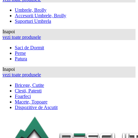
Umbrele, Brolly
Accesorii Umbrele, Brolly
Suporturi Umbrela
Inapoi
vezi toate produsele
Saci de Dormit
Perne
Patura
Inapoi
vezi toate produsele
Bricege, Cutite
Clesti, Patenti
Foarfeci
Macete, Topoare
Dispozitive de Ascutit