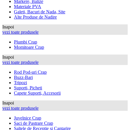
Markere, Balize
Materiale PVA
Galeti, Bacuri de Nada, Site
Alte Produse de Nadire
Inapoi
vezi toate produsele
Plumbi Crap
Momitoare Crap
Inapoi
vezi toate produsele
Rod Pod-uri Crap
Buzz-Bari
Tripozi
Suporti, Picheti
Capete Suporti, Accesorii
Inapoi
vezi toate produsele
Juvelnice Crap
Saci de Pastrare Crap
Saltele de Receptie si Cantarire