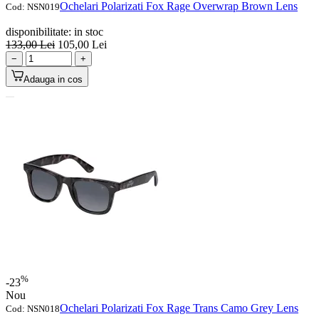
Ochelari Polarizati Fox Rage Overwrap Brown Lens
Cod:
NSN019
disponibilitate:
in stoc
133,00
Lei
105,00
Lei
−
+
Adauga in cos
%
-23
Nou
Ochelari Polarizati Fox Rage Trans Camo Grey Lens
Cod:
NSN018