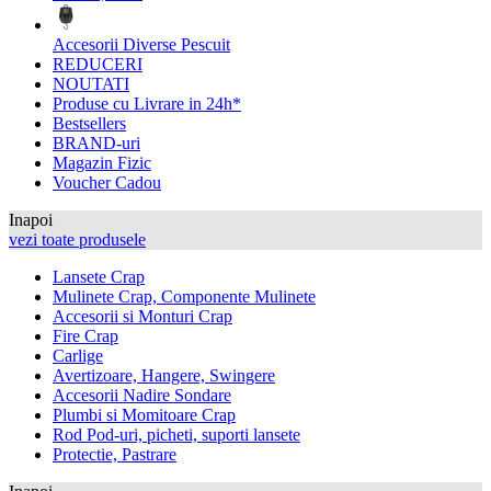
Accesorii Diverse Pescuit
REDUCERI
NOUTATI
Produse cu Livrare in 24h*
Bestsellers
BRAND-uri
Magazin Fizic
Voucher Cadou
Inapoi
vezi toate produsele
Lansete Crap
Mulinete Crap, Componente Mulinete
Accesorii si Monturi Crap
Fire Crap
Carlige
Avertizoare, Hangere, Swingere
Accesorii Nadire Sondare
Plumbi si Momitoare Crap
Rod Pod-uri, picheti, suporti lansete
Protectie, Pastrare