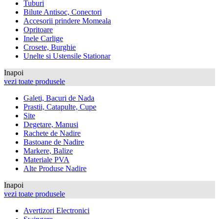
Tuburi
Bilute Antisoc, Conectori
Accesorii prindere Momeala
Opritoare
Inele Carlige
Crosete, Burghie
Unelte si Ustensile Stationar
Inapoi
vezi toate produsele
Galeti, Bacuri de Nada
Prastii, Catapulte, Cupe
Site
Degetare, Manusi
Rachete de Nadire
Bastoane de Nadire
Markere, Balize
Materiale PVA
Alte Produse Nadire
Inapoi
vezi toate produsele
Avertizori Electronici