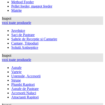
Method Feeder
Pellet feeder, maggot feeder
Matrite
Inapoi
vezi toate produsele
Juvelnice
Saci de Pastrare
Saltele de Receptie si Cantarire
Cantare, Tripoduri
Solutii Antiseptice
Inapoi
vezi toate produsele
Agrafe
Varteje
Ustensile, Accesorii
Strune
Plumbi Rapitori
Agrafe de Pastrare
Accesorii Naluci
Atractanti Rapitori