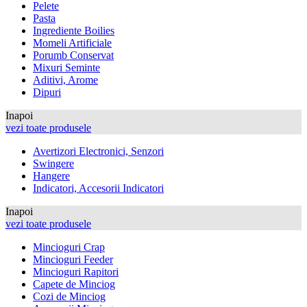
Pelete
Pasta
Ingrediente Boilies
Momeli Artificiale
Porumb Conservat
Mixuri Seminte
Aditivi, Arome
Dipuri
Inapoi
vezi toate produsele
Avertizori Electronici, Senzori
Swingere
Hangere
Indicatori, Accesorii Indicatori
Inapoi
vezi toate produsele
Mincioguri Crap
Mincioguri Feeder
Mincioguri Rapitori
Capete de Minciog
Cozi de Minciog