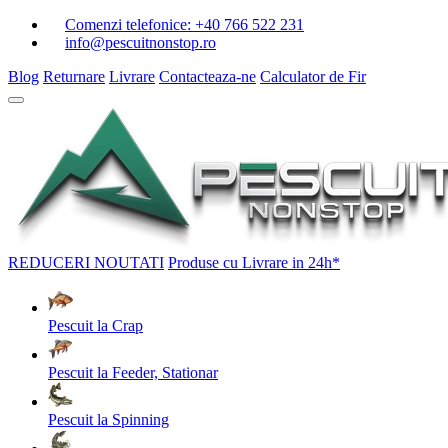
Comenzi telefonice:
+40 766 522 231
info@pescuitnonstop.ro
Blog
Returnare
Livrare
Contacteaza-ne
Calculator de Fir
REDUCERI
NOUTATI
Produse cu Livrare in 24h*
Pescuit la Crap
Pescuit la Feeder, Stationar
Pescuit la Spinning