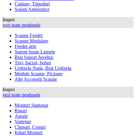
Cantare, Tripoduri
Solutii Antiseptice
Inapoi
vezi toate produsele
Scaune Feeder
Scaune Modulare
Feeder arm
Suport Spate Lansete
Brat Suport Juvelnic
Tavi, bacuri, boluri
Umbrela Nada, Brat Umbrela
Module Scaune, Picioare
Alte Accesorii Scaune
Inapoi
vezi toate produsele
Monturi Stationar
Riguri
Agrafe
Vartejuri
Clipsuri, Conuri
Kituri Monturi