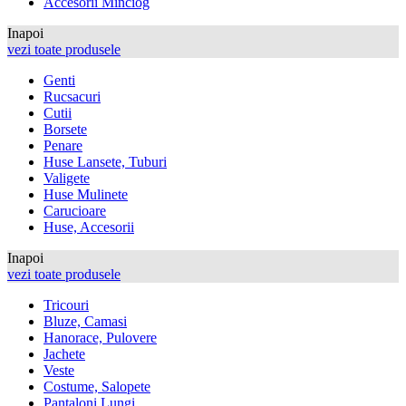
Accesorii Minciog
Inapoi
vezi toate produsele
Genti
Rucsacuri
Cutii
Borsete
Penare
Huse Lansete, Tuburi
Valigete
Huse Mulinete
Carucioare
Huse, Accesorii
Inapoi
vezi toate produsele
Tricouri
Bluze, Camasi
Hanorace, Pulovere
Jachete
Veste
Costume, Salopete
Pantaloni Lungi