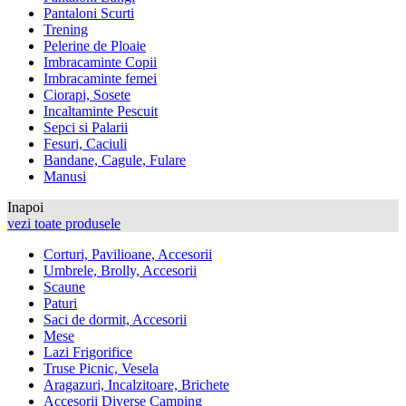
Pantaloni Scurti
Trening
Pelerine de Ploaie
Imbracaminte Copii
Imbracaminte femei
Ciorapi, Sosete
Incaltaminte Pescuit
Sepci si Palarii
Fesuri, Caciuli
Bandane, Cagule, Fulare
Manusi
Inapoi
vezi toate produsele
Corturi, Pavilioane, Accesorii
Umbrele, Brolly, Accesorii
Scaune
Paturi
Saci de dormit, Accesorii
Mese
Lazi Frigorifice
Truse Picnic, Vesela
Aragazuri, Incalzitoare, Brichete
Accesorii Diverse Camping