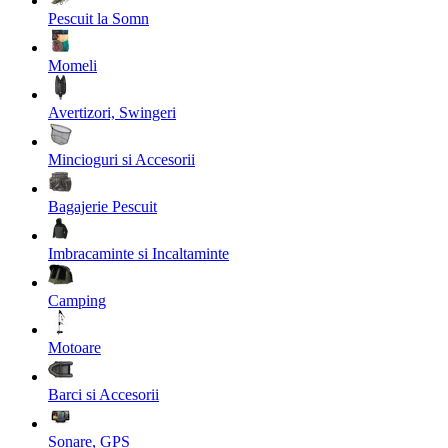
Pescuit la Somn
Momeli
Avertizori, Swingeri
Mincioguri si Accesorii
Bagajerie Pescuit
Imbracaminte si Incaltaminte
Camping
Motoare
Barci si Accesorii
Sonare, GPS