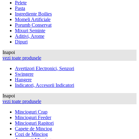
Pelete
Pasta
Ingrediente Boilies
Momeli Artificiale
Porumb Conservat
Mixuri Seminte
Aditivi, Arome
Dipuri
Inapoi
vezi toate produsele
Avertizori Electronici, Senzori
Swingere
Hangere
Indicatori, Accesorii Indicatori
Inapoi
vezi toate produsele
Mincioguri Crap
Mincioguri Feeder
Mincioguri Rapitori
Capete de Minciog
Cozi de Minciog