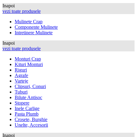
Inapoi
vezi toate produsele
Mulinete Crap
Componente Mulinete
Intretinere Mulinete
Inapoi
vezi toate produsele
Monturi Crap
Kituri Monturi
Riguri
Agrafe
Varteje
Clipsuri, Conuri
Tuburi
Bilute Antisoc
Stopere
Inele Carlige
Pasta Plumb
Crosete, Burghie
Unelte, Accesorii
Inapoi