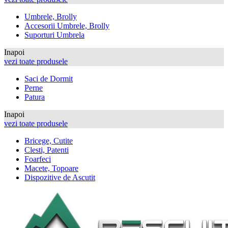
Umbrele, Brolly
Accesorii Umbrele, Brolly
Suporturi Umbrela
Inapoi
vezi toate produsele
Saci de Dormit
Perne
Patura
Inapoi
vezi toate produsele
Bricege, Cutite
Clesti, Patenti
Foarfeci
Macete, Topoare
Dispozitive de Ascutit