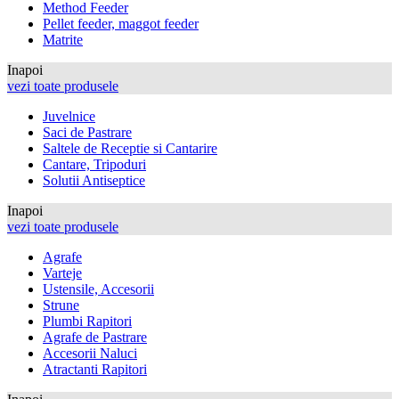
Method Feeder
Pellet feeder, maggot feeder
Matrite
Inapoi
vezi toate produsele
Juvelnice
Saci de Pastrare
Saltele de Receptie si Cantarire
Cantare, Tripoduri
Solutii Antiseptice
Inapoi
vezi toate produsele
Agrafe
Varteje
Ustensile, Accesorii
Strune
Plumbi Rapitori
Agrafe de Pastrare
Accesorii Naluci
Atractanti Rapitori