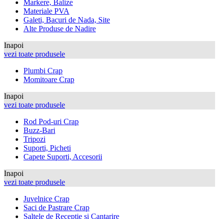
Markere, Balize
Materiale PVA
Galeti, Bacuri de Nada, Site
Alte Produse de Nadire
Inapoi
vezi toate produsele
Plumbi Crap
Momitoare Crap
Inapoi
vezi toate produsele
Rod Pod-uri Crap
Buzz-Bari
Tripozi
Suporti, Picheti
Capete Suporti, Accesorii
Inapoi
vezi toate produsele
Juvelnice Crap
Saci de Pastrare Crap
Saltele de Receptie si Cantarire