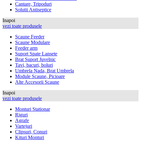
Cantare, Tripoduri
Solutii Antiseptice
Inapoi
vezi toate produsele
Scaune Feeder
Scaune Modulare
Feeder arm
Suport Spate Lansete
Brat Suport Juvelnic
Tavi, bacuri, boluri
Umbrela Nada, Brat Umbrela
Module Scaune, Picioare
Alte Accesorii Scaune
Inapoi
vezi toate produsele
Monturi Stationar
Riguri
Agrafe
Vartejuri
Clipsuri, Conuri
Kituri Monturi