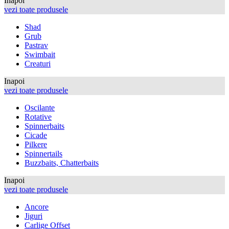
Inapoi
vezi toate produsele
Shad
Grub
Pastrav
Swimbait
Creaturi
Inapoi
vezi toate produsele
Oscilante
Rotative
Spinnerbaits
Cicade
Pilkere
Spinnertails
Buzzbaits, Chatterbaits
Inapoi
vezi toate produsele
Ancore
Jiguri
Carlige Offset