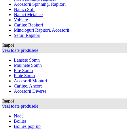
Accesorii Spinning, Rapitori
Naluci Soft
Naluci Metalice
Voblere
Carlige Rapitori
Mincioguri Rapitori, Accesorii
Seturi Rapitori
Inapoi
vezi toate produsele
Lansete Somn
Mulinete Somn
Fire Somn
Plute Somn
Accesorii Monturi
Carlige, Ancore
Accesorii Diverse
Inapoi
vezi toate produsele
Nada
Boilies
Boilies pop-up