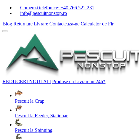
Comenzi telefonice:
+40 766 522 231
info@pescuitnonstop.ro
Blog
Returnare
Livrare
Contacteaza-ne
Calculator de Fir
REDUCERI
NOUTATI
Produse cu Livrare in 24h*
Pescuit la Crap
Pescuit la Feeder, Stationar
Pescuit la Spinning