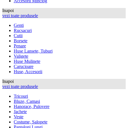
Accesorii Minciog
Inapoi
vezi toate produsele
Genti
Rucsacuri
Cutii
Borsete
Penare
Huse Lansete, Tuburi
Valigete
Huse Mulinete
Carucioare
Huse, Accesorii
Inapoi
vezi toate produsele
Tricouri
Bluze, Camasi
Hanorace, Pulovere
Jachete
Veste
Costume, Salopete
Pantaloni Lungi