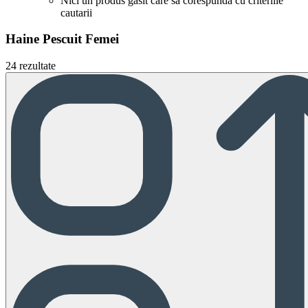
Nici un produs gasit care sa corespunda cu criteriile
cautarii
Haine Pescuit Femei
24 rezultate