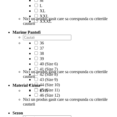
M
L
XL
XXL
Nici un produs gasit care sa corespunda cu criteriile
XXXL
cautarii
Marime Pantofi
36
37
38
39
40 (Size 6)
41 (Size 7)
Nici un produs gasit care sa corespunda cu criteriile
42 (Size 8)
cautarii
43 (Size 9)
44 (Size 10)
Material Cizma
45 (Size 11)
EVA
46 (Size 12)
Nici un produs gasit care sa corespunda cu criteriile
cautarii
Sezon