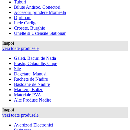
Tuburi
Bilute Antisoc, Conectori
Accesorii prindere Momeala
Opritoare
Inele Carlige
Crosete, Burghie
Unelte si Ustensile Stationar
Inapoi
vezi toate produsele
Galeti, Bacuri de Nada
Prastii, Catapulte, Cupe
Site
Degetare, Manusi
Rachete de Nadire
Bastoane de Nadire
Markere, Balize
Materiale PVA
Alte Produse Nadire
Inapoi
vezi toate produsele
Avertizori Electronici