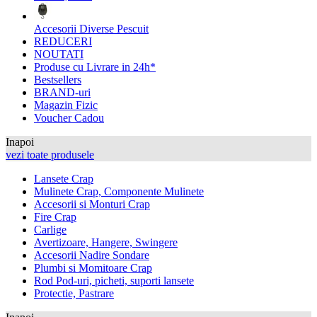
Accesorii Diverse Pescuit
REDUCERI
NOUTATI
Produse cu Livrare in 24h*
Bestsellers
BRAND-uri
Magazin Fizic
Voucher Cadou
Inapoi
vezi toate produsele
Lansete Crap
Mulinete Crap, Componente Mulinete
Accesorii si Monturi Crap
Fire Crap
Carlige
Avertizoare, Hangere, Swingere
Accesorii Nadire Sondare
Plumbi si Momitoare Crap
Rod Pod-uri, picheti, suporti lansete
Protectie, Pastrare