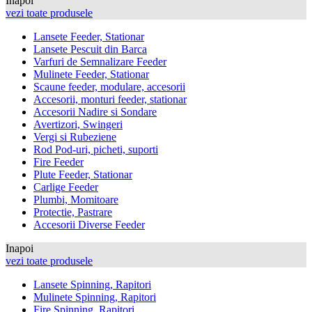
Inapoi
vezi toate produsele
Lansete Feeder, Stationar
Lansete Pescuit din Barca
Varfuri de Semnalizare Feeder
Mulinete Feeder, Stationar
Scaune feeder, modulare, accesorii
Accesorii, monturi feeder, stationar
Accesorii Nadire si Sondare
Avertizori, Swingeri
Vergi si Rubeziene
Rod Pod-uri, picheti, suporti
Fire Feeder
Plute Feeder, Stationar
Carlige Feeder
Plumbi, Momitoare
Protectie, Pastrare
Accesorii Diverse Feeder
Inapoi
vezi toate produsele
Lansete Spinning, Rapitori
Mulinete Spinning, Rapitori
Fire Spinning, Rapitori