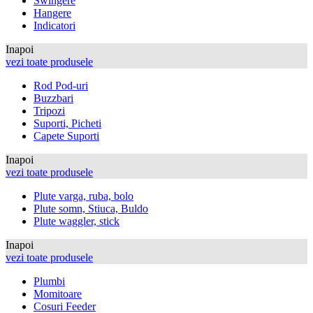
Swingere
Hangere
Indicatori
Inapoi
vezi toate produsele
Rod Pod-uri
Buzzbari
Tripozi
Suporti, Picheti
Capete Suporti
Inapoi
vezi toate produsele
Plute varga, ruba, bolo
Plute somn, Stiuca, Buldo
Plute waggler, stick
Inapoi
vezi toate produsele
Plumbi
Momitoare
Cosuri Feeder