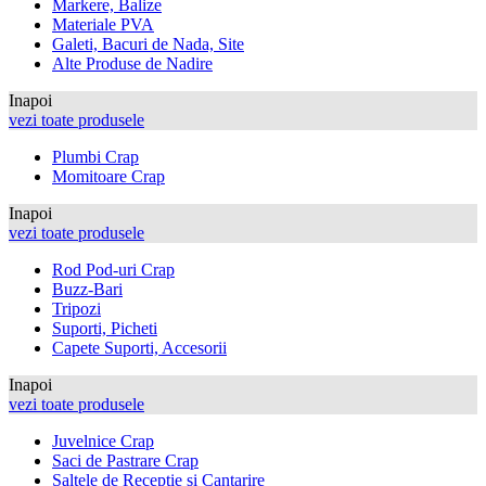
Markere, Balize
Materiale PVA
Galeti, Bacuri de Nada, Site
Alte Produse de Nadire
Inapoi
vezi toate produsele
Plumbi Crap
Momitoare Crap
Inapoi
vezi toate produsele
Rod Pod-uri Crap
Buzz-Bari
Tripozi
Suporti, Picheti
Capete Suporti, Accesorii
Inapoi
vezi toate produsele
Juvelnice Crap
Saci de Pastrare Crap
Saltele de Receptie si Cantarire