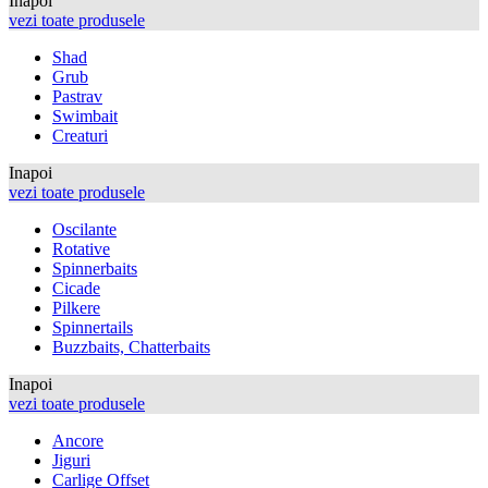
Inapoi
vezi toate produsele
Shad
Grub
Pastrav
Swimbait
Creaturi
Inapoi
vezi toate produsele
Oscilante
Rotative
Spinnerbaits
Cicade
Pilkere
Spinnertails
Buzzbaits, Chatterbaits
Inapoi
vezi toate produsele
Ancore
Jiguri
Carlige Offset