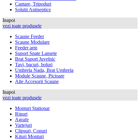
Cantare, Tripoduri
Solutii Antiseptice
Inapoi
vezi toate produsele
Scaune Feeder
Scaune Modulare
Feeder arm
Suport Spate Lansete
Brat Suport Juvelnic
Tavi, bacuri, boluri
Umbrela Nada, Brat Umbrela
Module Scaune, Picioare
Alte Accesorii Scaune
Inapoi
vezi toate produsele
Monturi Stationar
Riguri
Agrafe
Vartejuri
Clipsuri, Conuri
Kituri Monturi