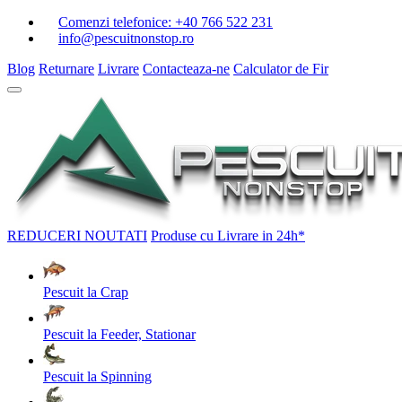
Comenzi telefonice:
+40 766 522 231
info@pescuitnonstop.ro
Blog
Returnare
Livrare
Contacteaza-ne
Calculator de Fir
REDUCERI
NOUTATI
Produse cu Livrare in 24h*
Pescuit la Crap
Pescuit la Feeder, Stationar
Pescuit la Spinning