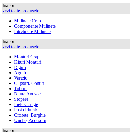
Inapoi
vezi toate produsele
Mulinete Crap
Componente Mulinete
Intretinere Mulinete
Inapoi
vezi toate produsele
Monturi Crap
Kituri Monturi
Riguri
Agrafe
Varteje
Clipsuri, Conuri
Tuburi
Bilute Antisoc
Stopere
Inele Carlige
Pasta Plumb
Crosete, Burghie
Unelte, Accesorii
Inapoi