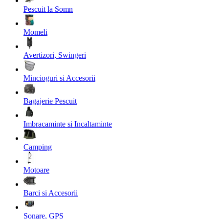
Pescuit la Somn
Momeli
Avertizori, Swingeri
Mincioguri si Accesorii
Bagajerie Pescuit
Imbracaminte si Incaltaminte
Camping
Motoare
Barci si Accesorii
Sonare, GPS