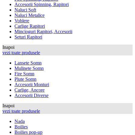
Accesorii Spinning, Rapitori
Naluci Soft
Naluci Metalice
Voblere
Carlige Rapitori
Mincioguri Rapitori, Accesorii
Seturi Rapitori
Inapoi
vezi toate produsele
Lansete Somn
Mulinete Somn
Fire Somn
Plute Somn
Accesorii Monturi
Carlige, Ancore
Accesorii Diverse
Inapoi
vezi toate produsele
Nada
Boilies
Boilies pop-up