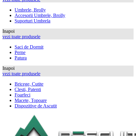
Umbrele, Brolly
Accesorii Umbrele, Brolly
Suporturi Umbrela
Inapoi
vezi toate produsele
Saci de Dormit
Perne
Patura
Inapoi
vezi toate produsele
Bricege, Cutite
Clesti, Patenti
Foarfeci
Macete, Topoare
Dispozitive de Ascutit