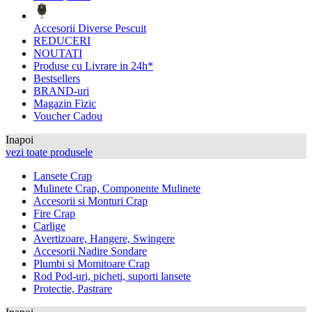
Accesorii Diverse Pescuit
REDUCERI
NOUTATI
Produse cu Livrare in 24h*
Bestsellers
BRAND-uri
Magazin Fizic
Voucher Cadou
Inapoi
vezi toate produsele
Lansete Crap
Mulinete Crap, Componente Mulinete
Accesorii si Monturi Crap
Fire Crap
Carlige
Avertizoare, Hangere, Swingere
Accesorii Nadire Sondare
Plumbi si Momitoare Crap
Rod Pod-uri, picheti, suporti lansete
Protectie, Pastrare