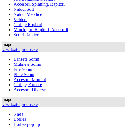
Accesorii Spinning, Rapitori
Naluci Soft
Naluci Metalice
Voblere
Carlige Rapitori
Mincioguri Rapitori, Accesorii
Seturi Rapitori
Inapoi
vezi toate produsele
Lansete Somn
Mulinete Somn
Fire Somn
Plute Somn
Accesorii Monturi
Carlige, Ancore
Accesorii Diverse
Inapoi
vezi toate produsele
Nada
Boilies
Boilies pop-up