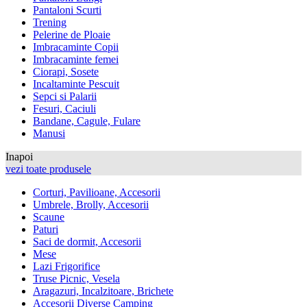
Pantaloni Scurti
Trening
Pelerine de Ploaie
Imbracaminte Copii
Imbracaminte femei
Ciorapi, Sosete
Incaltaminte Pescuit
Sepci si Palarii
Fesuri, Caciuli
Bandane, Cagule, Fulare
Manusi
Inapoi
vezi toate produsele
Corturi, Pavilioane, Accesorii
Umbrele, Brolly, Accesorii
Scaune
Paturi
Saci de dormit, Accesorii
Mese
Lazi Frigorifice
Truse Picnic, Vesela
Aragazuri, Incalzitoare, Brichete
Accesorii Diverse Camping