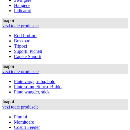
Swingere
Hangere
Indicatori
Inapoi
vezi toate produsele
Rod Pod-uri
Buzzbari
Tripozi
Suporti, Picheti
Capete Suporti
Inapoi
vezi toate produsele
Plute varga, ruba, bolo
Plute somn, Stiuca, Buldo
Plute waggler, stick
Inapoi
vezi toate produsele
Plumbi
Momitoare
Cosuri Feeder