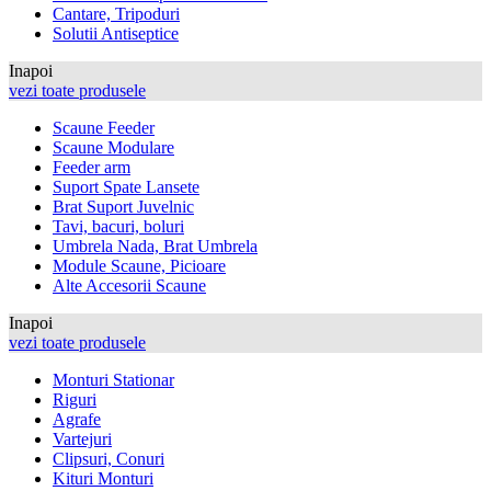
Cantare, Tripoduri
Solutii Antiseptice
Inapoi
vezi toate produsele
Scaune Feeder
Scaune Modulare
Feeder arm
Suport Spate Lansete
Brat Suport Juvelnic
Tavi, bacuri, boluri
Umbrela Nada, Brat Umbrela
Module Scaune, Picioare
Alte Accesorii Scaune
Inapoi
vezi toate produsele
Monturi Stationar
Riguri
Agrafe
Vartejuri
Clipsuri, Conuri
Kituri Monturi