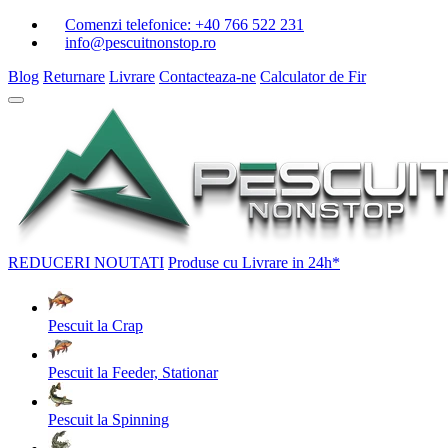
Comenzi telefonice:
+40 766 522 231
info@pescuitnonstop.ro
Blog
Returnare
Livrare
Contacteaza-ne
Calculator de Fir
REDUCERI
NOUTATI
Produse cu Livrare in 24h*
Pescuit la Crap
Pescuit la Feeder, Stationar
Pescuit la Spinning