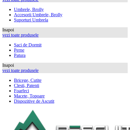
Umbrele, Brolly
Accesorii Umbrele, Brolly
Suporturi Umbrela
Inapoi
vezi toate produsele
Saci de Dormit
Perne
Patura
Inapoi
vezi toate produsele
Bricege, Cutite
Clesti, Patenti
Foarfeci
Macete, Topoare
Dispozitive de Ascutit