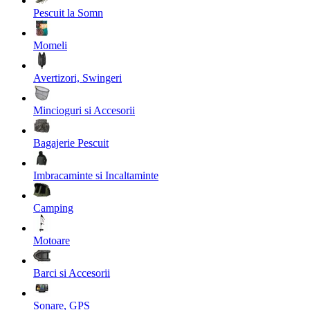
Pescuit la Somn
Momeli
Avertizori, Swingeri
Mincioguri si Accesorii
Bagajerie Pescuit
Imbracaminte si Incaltaminte
Camping
Motoare
Barci si Accesorii
Sonare, GPS