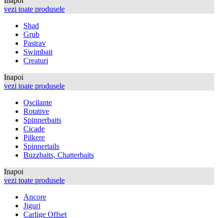
Inapoi
vezi toate produsele
Shad
Grub
Pastrav
Swimbait
Creaturi
Inapoi
vezi toate produsele
Oscilante
Rotative
Spinnerbaits
Cicade
Pilkere
Spinnertails
Buzzbaits, Chatterbaits
Inapoi
vezi toate produsele
Ancore
Jiguri
Carlige Offset