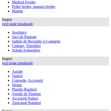
Method Feeder
Pellet feeder, maggot feeder
Matrite
Inapoi
vezi toate produsele
Juvelnice
Saci de Pastrare
Saltele de Receptie si Cantarire
Cantare, Tripoduri
Solutii Antiseptice
Inapoi
vezi toate produsele
Agrafe
Varteje
Ustensile, Accesorii
Strune
Plumbi Rapitori
Agrafe de Pastrare
Accesorii Naluci
Atractanti Rapitori