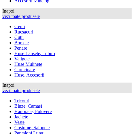
Accesorii Minciog
Inapoi
vezi toate produsele
Genti
Rucsacuri
Cutii
Borsete
Penare
Huse Lansete, Tuburi
Valigete
Huse Mulinete
Carucioare
Huse, Accesorii
Inapoi
vezi toate produsele
Tricouri
Bluze, Camasi
Hanorace, Pulovere
Jachete
Veste
Costume, Salopete
Pantaloni Lungi