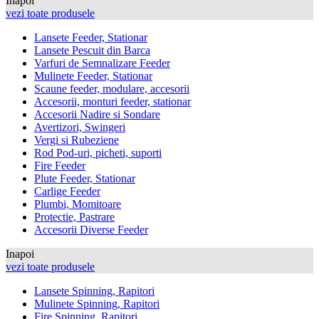
Inapoi
vezi toate produsele
Lansete Feeder, Stationar
Lansete Pescuit din Barca
Varfuri de Semnalizare Feeder
Mulinete Feeder, Stationar
Scaune feeder, modulare, accesorii
Accesorii, monturi feeder, stationar
Accesorii Nadire si Sondare
Avertizori, Swingeri
Vergi si Rubeziene
Rod Pod-uri, picheti, suporti
Fire Feeder
Plute Feeder, Stationar
Carlige Feeder
Plumbi, Momitoare
Protectie, Pastrare
Accesorii Diverse Feeder
Inapoi
vezi toate produsele
Lansete Spinning, Rapitori
Mulinete Spinning, Rapitori
Fire Spinning, Rapitori