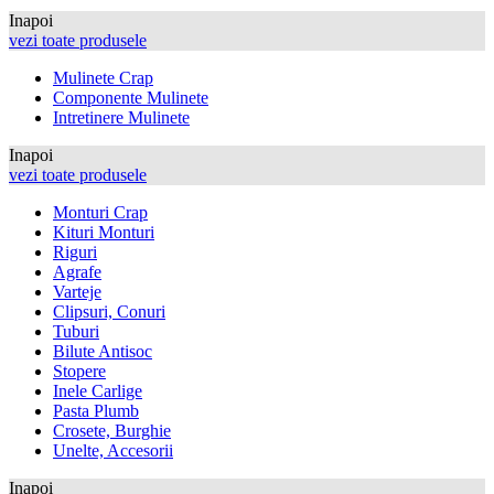
Inapoi
vezi toate produsele
Mulinete Crap
Componente Mulinete
Intretinere Mulinete
Inapoi
vezi toate produsele
Monturi Crap
Kituri Monturi
Riguri
Agrafe
Varteje
Clipsuri, Conuri
Tuburi
Bilute Antisoc
Stopere
Inele Carlige
Pasta Plumb
Crosete, Burghie
Unelte, Accesorii
Inapoi