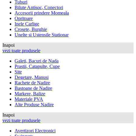
Tuburi
Bilute Antisoc, Conectori
Accesorii prindere Momeala
Opritoare
Inele Carlige
Crosete, Burghie
Unelte si Ustensile Stationar
Inapoi
vezi toate produsele
Galeti, Bacuri de Nada
Prastii, Catapulte, Cupe
Site
Degetare, Manusi
Rachete de Nadire
Bastoane de Nadire
Markere, Balize
Materiale PVA
Alte Produse Nadire
Inapoi
vezi toate produsele
Avertizori Electronici