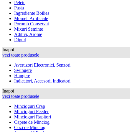
Pelete
Pasta
Ingrediente Boilies
Momeli Artificiale
Porumb Conservat
Mixuri Seminte
Aditivi, Arome
Dipuri
Inapoi
vezi toate produsele
Avertizori Electronici, Senzori
Swingere
Hangere
Indicatori, Accesorii Indicatori
Inapoi
vezi toate produsele
Mincioguri Crap
Mincioguri Feeder
Mincioguri Rapitori
Capete de Minciog
Cozi de Minciog