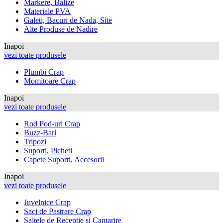
Markere, Balize
Materiale PVA
Galeti, Bacuri de Nada, Site
Alte Produse de Nadire
Inapoi
vezi toate produsele
Plumbi Crap
Momitoare Crap
Inapoi
vezi toate produsele
Rod Pod-uri Crap
Buzz-Bari
Tripozi
Suporti, Picheti
Capete Suporti, Accesorii
Inapoi
vezi toate produsele
Juvelnice Crap
Saci de Pastrare Crap
Saltele de Receptie si Cantarire