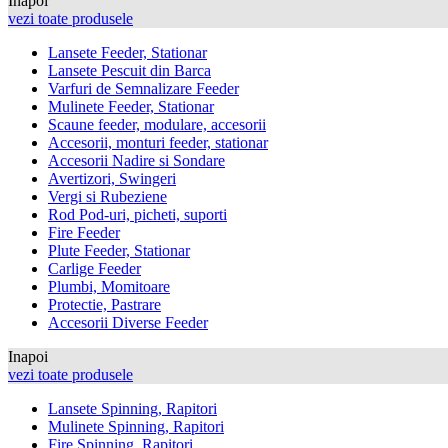
Inapoi
vezi toate produsele
Lansete Feeder, Stationar
Lansete Pescuit din Barca
Varfuri de Semnalizare Feeder
Mulinete Feeder, Stationar
Scaune feeder, modulare, accesorii
Accesorii, monturi feeder, stationar
Accesorii Nadire si Sondare
Avertizori, Swingeri
Vergi si Rubeziene
Rod Pod-uri, picheti, suporti
Fire Feeder
Plute Feeder, Stationar
Carlige Feeder
Plumbi, Momitoare
Protectie, Pastrare
Accesorii Diverse Feeder
Inapoi
vezi toate produsele
Lansete Spinning, Rapitori
Mulinete Spinning, Rapitori
Fire Spinning, Rapitori