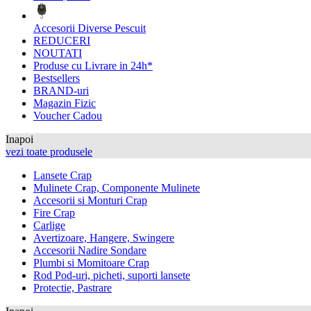
Accesorii Diverse Pescuit
REDUCERI
NOUTATI
Produse cu Livrare in 24h*
Bestsellers
BRAND-uri
Magazin Fizic
Voucher Cadou
Inapoi
vezi toate produsele
Lansete Crap
Mulinete Crap, Componente Mulinete
Accesorii si Monturi Crap
Fire Crap
Carlige
Avertizoare, Hangere, Swingere
Accesorii Nadire Sondare
Plumbi si Momitoare Crap
Rod Pod-uri, picheti, suporti lansete
Protectie, Pastrare