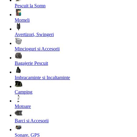
Pescuit la Somn
Momeli
Avertizori, Swingeri
Mincioguri si Accesorii
Bagajerie Pescuit
Imbracaminte si Incaltaminte
Camping
Motoare
Barci si Accesorii
Sonare, GPS