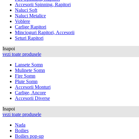
Accesorii Spinning, Rapitori
Naluci Soft
Naluci Metalice
Voblere
Carlige Rapitori
Mincioguri Rapitori, Accesorii
Seturi Rapitori
Inapoi
vezi toate produsele
Lansete Somn
Mulinete Somn
Fire Somn
Plute Somn
Accesorii Monturi
Carlige, Ancore
Accesorii Diverse
Inapoi
vezi toate produsele
Nada
Boilies
Boilies pop-up