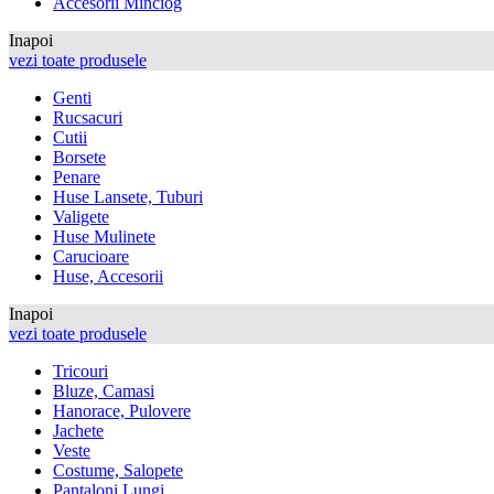
Accesorii Minciog
Inapoi
vezi toate produsele
Genti
Rucsacuri
Cutii
Borsete
Penare
Huse Lansete, Tuburi
Valigete
Huse Mulinete
Carucioare
Huse, Accesorii
Inapoi
vezi toate produsele
Tricouri
Bluze, Camasi
Hanorace, Pulovere
Jachete
Veste
Costume, Salopete
Pantaloni Lungi