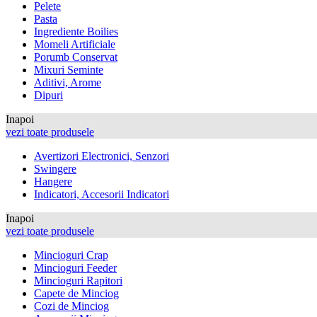
Pelete
Pasta
Ingrediente Boilies
Momeli Artificiale
Porumb Conservat
Mixuri Seminte
Aditivi, Arome
Dipuri
Inapoi
vezi toate produsele
Avertizori Electronici, Senzori
Swingere
Hangere
Indicatori, Accesorii Indicatori
Inapoi
vezi toate produsele
Mincioguri Crap
Mincioguri Feeder
Mincioguri Rapitori
Capete de Minciog
Cozi de Minciog