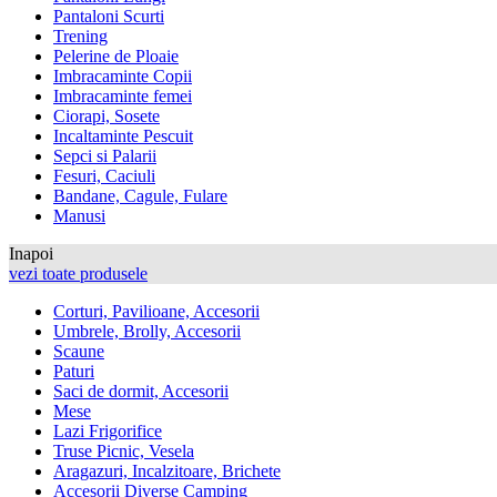
Pantaloni Scurti
Trening
Pelerine de Ploaie
Imbracaminte Copii
Imbracaminte femei
Ciorapi, Sosete
Incaltaminte Pescuit
Sepci si Palarii
Fesuri, Caciuli
Bandane, Cagule, Fulare
Manusi
Inapoi
vezi toate produsele
Corturi, Pavilioane, Accesorii
Umbrele, Brolly, Accesorii
Scaune
Paturi
Saci de dormit, Accesorii
Mese
Lazi Frigorifice
Truse Picnic, Vesela
Aragazuri, Incalzitoare, Brichete
Accesorii Diverse Camping