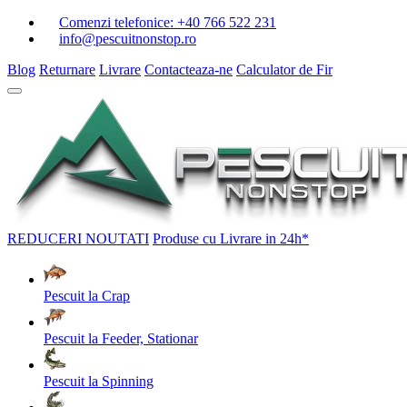
Comenzi telefonice:
+40 766 522 231
info@pescuitnonstop.ro
Blog
Returnare
Livrare
Contacteaza-ne
Calculator de Fir
REDUCERI
NOUTATI
Produse cu Livrare in 24h*
Pescuit la Crap
Pescuit la Feeder, Stationar
Pescuit la Spinning