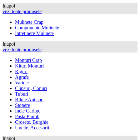
Inapoi
vezi toate produsele
Mulinete Crap
Componente Mulinete
Intretinere Mulinete
Inapoi
vezi toate produsele
Monturi Crap
Kituri Monturi
Riguri
Agrafe
Varteje
Clipsuri, Conuri
Tuburi
Bilute Antisoc
Stopere
Inele Carlige
Pasta Plumb
Crosete, Burghie
Unelte, Accesorii
Inapoi