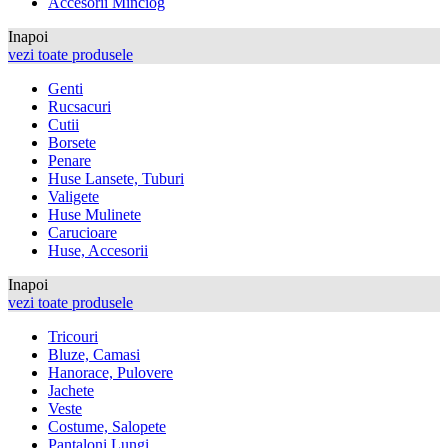
Accesorii Minciog
Inapoi
vezi toate produsele
Genti
Rucsacuri
Cutii
Borsete
Penare
Huse Lansete, Tuburi
Valigete
Huse Mulinete
Carucioare
Huse, Accesorii
Inapoi
vezi toate produsele
Tricouri
Bluze, Camasi
Hanorace, Pulovere
Jachete
Veste
Costume, Salopete
Pantaloni Lungi