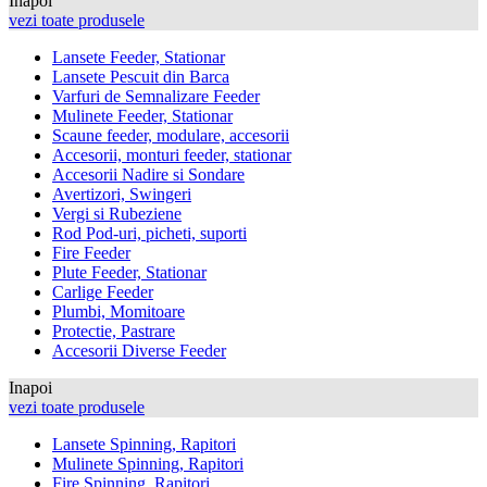
Inapoi
vezi toate produsele
Lansete Feeder, Stationar
Lansete Pescuit din Barca
Varfuri de Semnalizare Feeder
Mulinete Feeder, Stationar
Scaune feeder, modulare, accesorii
Accesorii, monturi feeder, stationar
Accesorii Nadire si Sondare
Avertizori, Swingeri
Vergi si Rubeziene
Rod Pod-uri, picheti, suporti
Fire Feeder
Plute Feeder, Stationar
Carlige Feeder
Plumbi, Momitoare
Protectie, Pastrare
Accesorii Diverse Feeder
Inapoi
vezi toate produsele
Lansete Spinning, Rapitori
Mulinete Spinning, Rapitori
Fire Spinning, Rapitori