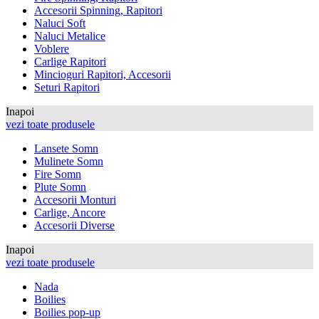
Accesorii Spinning, Rapitori
Naluci Soft
Naluci Metalice
Voblere
Carlige Rapitori
Mincioguri Rapitori, Accesorii
Seturi Rapitori
Inapoi
vezi toate produsele
Lansete Somn
Mulinete Somn
Fire Somn
Plute Somn
Accesorii Monturi
Carlige, Ancore
Accesorii Diverse
Inapoi
vezi toate produsele
Nada
Boilies
Boilies pop-up