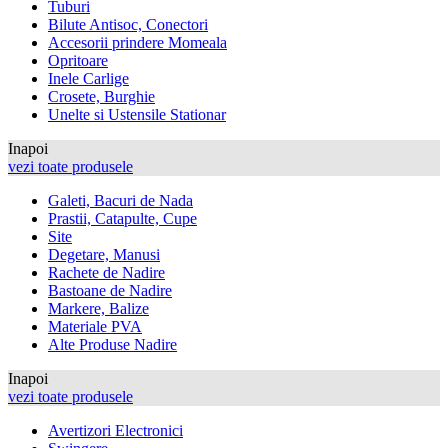
Tuburi
Bilute Antisoc, Conectori
Accesorii prindere Momeala
Opritoare
Inele Carlige
Crosete, Burghie
Unelte si Ustensile Stationar
Inapoi
vezi toate produsele
Galeti, Bacuri de Nada
Prastii, Catapulte, Cupe
Site
Degetare, Manusi
Rachete de Nadire
Bastoane de Nadire
Markere, Balize
Materiale PVA
Alte Produse Nadire
Inapoi
vezi toate produsele
Avertizori Electronici