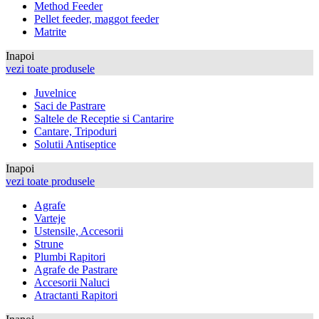
Method Feeder
Pellet feeder, maggot feeder
Matrite
Inapoi
vezi toate produsele
Juvelnice
Saci de Pastrare
Saltele de Receptie si Cantarire
Cantare, Tripoduri
Solutii Antiseptice
Inapoi
vezi toate produsele
Agrafe
Varteje
Ustensile, Accesorii
Strune
Plumbi Rapitori
Agrafe de Pastrare
Accesorii Naluci
Atractanti Rapitori