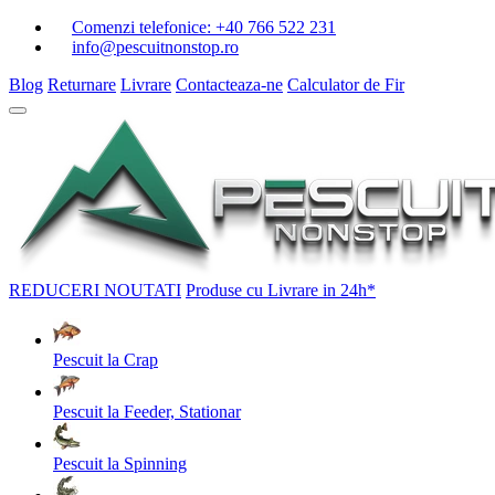
Comenzi telefonice:
+40 766 522 231
info@pescuitnonstop.ro
Blog
Returnare
Livrare
Contacteaza-ne
Calculator de Fir
REDUCERI
NOUTATI
Produse cu Livrare in 24h*
Pescuit la Crap
Pescuit la Feeder, Stationar
Pescuit la Spinning