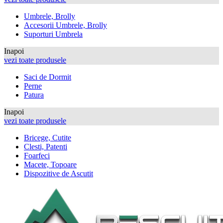
Umbrele, Brolly
Accesorii Umbrele, Brolly
Suporturi Umbrela
Inapoi
vezi toate produsele
Saci de Dormit
Perne
Patura
Inapoi
vezi toate produsele
Bricege, Cutite
Clesti, Patenti
Foarfeci
Macete, Topoare
Dispozitive de Ascutit