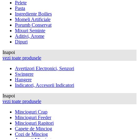
Pelete
Pasta
Ingrediente Boilies
Momeli Artificiale
Porumb Conservat
Mixuri Seminte
Aditivi, Arome
Dipuri
Inapoi
vezi toate produsele
Avertizori Electronici, Senzori
Swingere
Hangere
Indicatori, Accesorii Indicatori
Inapoi
vezi toate produsele
Mincioguri Crap
Mincioguri Feeder
Mincioguri Rapitori
Capete de Minciog
Cozi de Minciog