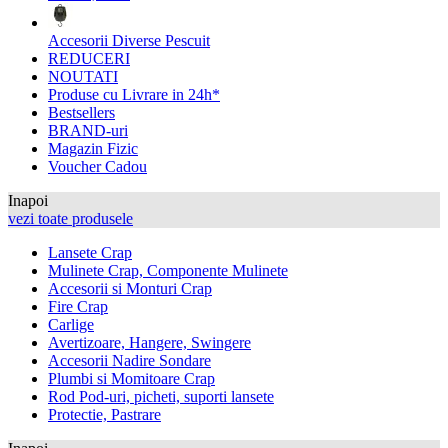
Accesorii Diverse Pescuit
REDUCERI
NOUTATI
Produse cu Livrare in 24h*
Bestsellers
BRAND-uri
Magazin Fizic
Voucher Cadou
Inapoi
vezi toate produsele
Lansete Crap
Mulinete Crap, Componente Mulinete
Accesorii si Monturi Crap
Fire Crap
Carlige
Avertizoare, Hangere, Swingere
Accesorii Nadire Sondare
Plumbi si Momitoare Crap
Rod Pod-uri, picheti, suporti lansete
Protectie, Pastrare