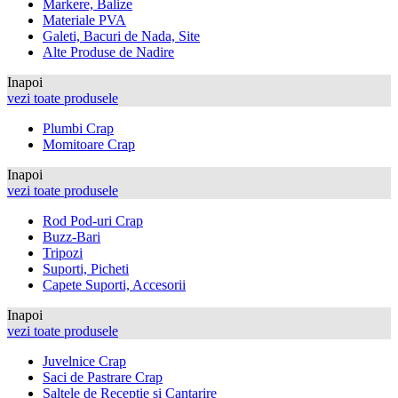
Markere, Balize
Materiale PVA
Galeti, Bacuri de Nada, Site
Alte Produse de Nadire
Inapoi
vezi toate produsele
Plumbi Crap
Momitoare Crap
Inapoi
vezi toate produsele
Rod Pod-uri Crap
Buzz-Bari
Tripozi
Suporti, Picheti
Capete Suporti, Accesorii
Inapoi
vezi toate produsele
Juvelnice Crap
Saci de Pastrare Crap
Saltele de Receptie si Cantarire