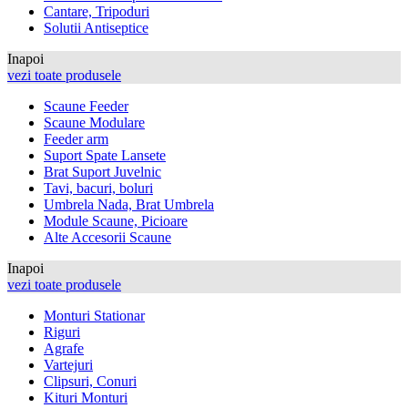
Cantare, Tripoduri
Solutii Antiseptice
Inapoi
vezi toate produsele
Scaune Feeder
Scaune Modulare
Feeder arm
Suport Spate Lansete
Brat Suport Juvelnic
Tavi, bacuri, boluri
Umbrela Nada, Brat Umbrela
Module Scaune, Picioare
Alte Accesorii Scaune
Inapoi
vezi toate produsele
Monturi Stationar
Riguri
Agrafe
Vartejuri
Clipsuri, Conuri
Kituri Monturi