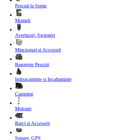
Pescuit la Somn
Momeli
Avertizori, Swingeri
Mincioguri si Accesorii
Bagajerie Pescuit
Imbracaminte si Incaltaminte
Camping
Motoare
Barci si Accesorii
Sonare, GPS