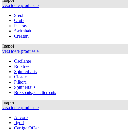
Inapoi
vezi toate produsele
Shad
Grub
Pastrav
Swimbait
Creaturi
Inapoi
vezi toate produsele
Oscilante
Rotative
Spinnerbaits
Cicade
Pilkere
Spinnertails
Buzzbaits, Chatterbaits
Inapoi
vezi toate produsele
Ancore
Jiguri
Carlige Offset