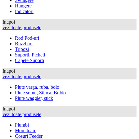
Swingere
Hangere
Indicatori
Inapoi
vezi toate produsele
Rod Pod-uri
Buzzbari
Tripozi
Suporti, Picheti
Capete Suporti
Inapoi
vezi toate produsele
Plute varga, ruba, bolo
Plute somn, Stiuca, Buldo
Plute waggler, stick
Inapoi
vezi toate produsele
Plumbi
Momitoare
Cosuri Feeder