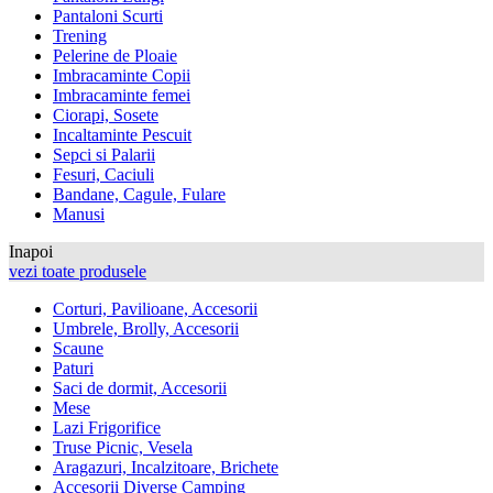
Pantaloni Scurti
Trening
Pelerine de Ploaie
Imbracaminte Copii
Imbracaminte femei
Ciorapi, Sosete
Incaltaminte Pescuit
Sepci si Palarii
Fesuri, Caciuli
Bandane, Cagule, Fulare
Manusi
Inapoi
vezi toate produsele
Corturi, Pavilioane, Accesorii
Umbrele, Brolly, Accesorii
Scaune
Paturi
Saci de dormit, Accesorii
Mese
Lazi Frigorifice
Truse Picnic, Vesela
Aragazuri, Incalzitoare, Brichete
Accesorii Diverse Camping