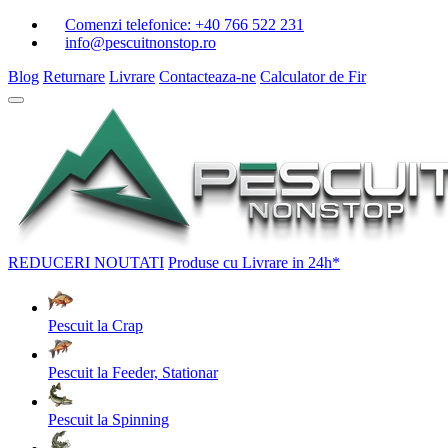
Comenzi telefonice:
+40 766 522 231
info@pescuitnonstop.ro
Blog
Returnare
Livrare
Contacteaza-ne
Calculator de Fir
REDUCERI
NOUTATI
Produse cu Livrare in 24h*
Pescuit la Crap
Pescuit la Feeder, Stationar
Pescuit la Spinning