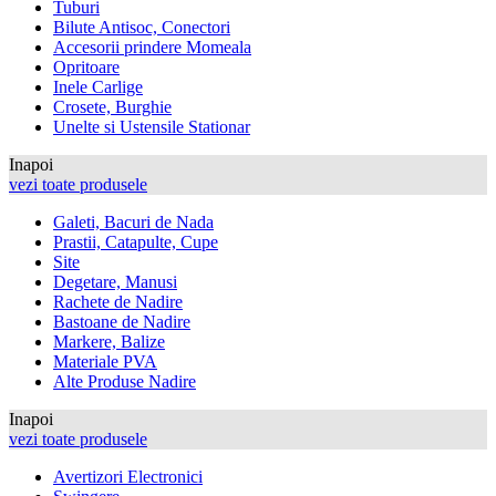
Tuburi
Bilute Antisoc, Conectori
Accesorii prindere Momeala
Opritoare
Inele Carlige
Crosete, Burghie
Unelte si Ustensile Stationar
Inapoi
vezi toate produsele
Galeti, Bacuri de Nada
Prastii, Catapulte, Cupe
Site
Degetare, Manusi
Rachete de Nadire
Bastoane de Nadire
Markere, Balize
Materiale PVA
Alte Produse Nadire
Inapoi
vezi toate produsele
Avertizori Electronici