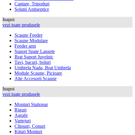
Cantare, Tripoduri
Solutii Antiseptice
Inapoi
vezi toate produsele
Scaune Feeder
Scaune Modulare
Feeder arm
Suport Spate Lansete
Brat Suport Juvelnic
Tavi, bacuri, boluri
Umbrela Nada, Brat Umbrela
Module Scaune, Picioare
Alte Accesorii Scaune
Inapoi
vezi toate produsele
Monturi Stationar
Riguri
Agrafe
Vartejuri
Clipsuri, Conuri
Kituri Monturi