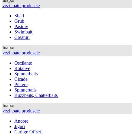
Inapoi
vezi toate produsele
Shad
Grub
Pastrav
Swimbait
Creaturi
Inapoi
vezi toate produsele
Oscilante
Rotative
Spinnerbaits
Cicade
Pilkere
Spinnertails
Buzzbaits, Chatterbaits
Inapoi
vezi toate produsele
Ancore
Jiguri
Carlige Offset