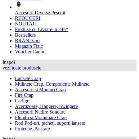
Accesorii Diverse Pescuit
REDUCERI
NOUTATI
Produse cu Livrare in 24h*
Bestsellers
BRAND-uri
Magazin Fizic
Voucher Cadou
Inapoi
vezi toate produsele
Lansete Crap
Mulinete Crap, Componente Mulinete
Accesorii si Monturi Crap
Fire Crap
Carlige
Avertizoare, Hangere, Swingere
Accesorii Nadire Sondare
Plumbi si Momitoare Crap
Rod Pod-uri, picheti, suporti lansete
Protectie, Pastrare