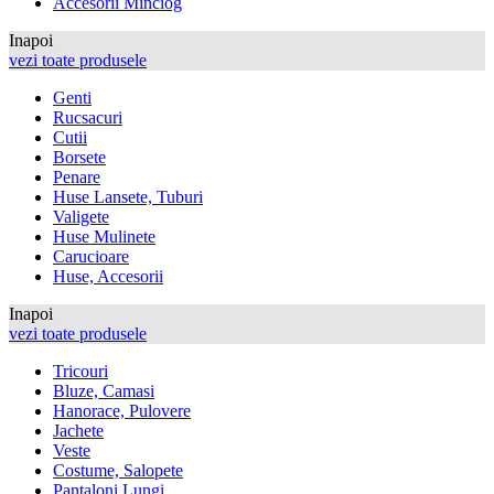
Accesorii Minciog
Inapoi
vezi toate produsele
Genti
Rucsacuri
Cutii
Borsete
Penare
Huse Lansete, Tuburi
Valigete
Huse Mulinete
Carucioare
Huse, Accesorii
Inapoi
vezi toate produsele
Tricouri
Bluze, Camasi
Hanorace, Pulovere
Jachete
Veste
Costume, Salopete
Pantaloni Lungi