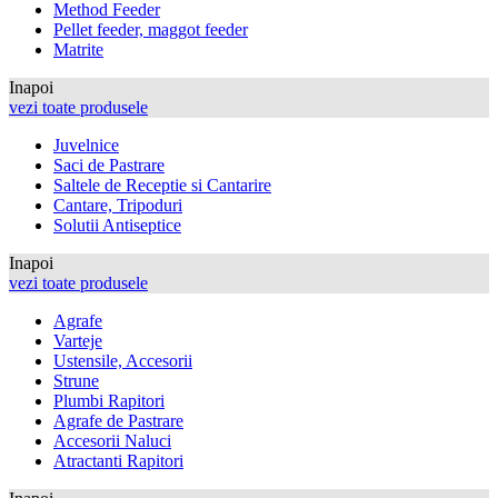
Method Feeder
Pellet feeder, maggot feeder
Matrite
Inapoi
vezi toate produsele
Juvelnice
Saci de Pastrare
Saltele de Receptie si Cantarire
Cantare, Tripoduri
Solutii Antiseptice
Inapoi
vezi toate produsele
Agrafe
Varteje
Ustensile, Accesorii
Strune
Plumbi Rapitori
Agrafe de Pastrare
Accesorii Naluci
Atractanti Rapitori