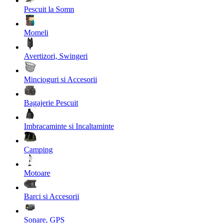
Pescuit la Somn
Momeli
Avertizori, Swingeri
Mincioguri si Accesorii
Bagajerie Pescuit
Imbracaminte si Incaltaminte
Camping
Motoare
Barci si Accesorii
Sonare, GPS