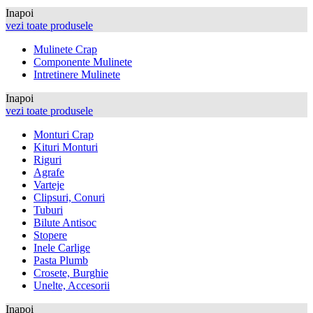
Inapoi
vezi toate produsele
Mulinete Crap
Componente Mulinete
Intretinere Mulinete
Inapoi
vezi toate produsele
Monturi Crap
Kituri Monturi
Riguri
Agrafe
Varteje
Clipsuri, Conuri
Tuburi
Bilute Antisoc
Stopere
Inele Carlige
Pasta Plumb
Crosete, Burghie
Unelte, Accesorii
Inapoi