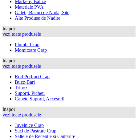
Markere, Balize
Materiale PVA
Galeti, Bacuri de Nada, Site
Alte Produse de Nadire
Inapoi
vezi toate produsele
Plumbi Crap
Momitoare Crap
Inapoi
vezi toate produsele
Rod Pod-uri Crap
Buzz-Bari
Tripozi
Suporti, Picheti
Capete Suporti, Accesorii
Inapoi
vezi toate produsele
Juvelnice Crap
Saci de Pastrare Crap
Saltele de Receptie si Cantarire