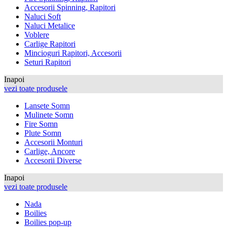
Accesorii Spinning, Rapitori
Naluci Soft
Naluci Metalice
Voblere
Carlige Rapitori
Mincioguri Rapitori, Accesorii
Seturi Rapitori
Inapoi
vezi toate produsele
Lansete Somn
Mulinete Somn
Fire Somn
Plute Somn
Accesorii Monturi
Carlige, Ancore
Accesorii Diverse
Inapoi
vezi toate produsele
Nada
Boilies
Boilies pop-up