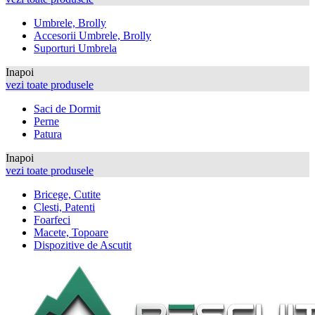
Umbrele, Brolly
Accesorii Umbrele, Brolly
Suporturi Umbrela
Inapoi
vezi toate produsele
Saci de Dormit
Perne
Patura
Inapoi
vezi toate produsele
Bricege, Cutite
Clesti, Patenti
Foarfeci
Macete, Topoare
Dispozitive de Ascutit