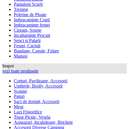
Pantaloni Scurti
Trening
Pelerine de Ploaie
Imbracaminte Copii
Imbracaminte femei
Ciorapi, Sosete
Incaltaminte Pescuit
Sepci si Palarii
Fesuri, Caciuli
Bandane, Cagule, Fulare
Manusi
Inapoi
vezi toate produsele
Corturi, Pavilioane, Accesorii
Umbrele, Brolly, Accesorii
Scaune
Paturi
Saci de dormit, Accesorii
Mese
Lazi Frigorifice
Truse Picnic, Vesela
Aragazuri, Incalzitoare, Brichete
Accesorii Diverse Camping