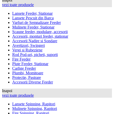
Inapoi
vezi toate produsele
Lansete Feeder, Stationar
Lansete Pescuit din Barca
Varfuri de Semnalizare Feeder
Mulinete Feeder, Stationar
Scaune feeder, modulare, accesorii
Accesorii, monturi feeder, stationar
Accesorii Nadire si Sondare
Avertizori, Swingeri
Vergi si Rubeziene
Rod Pod-uri, picheti, suporti
Fire Feeder
Plute Feeder, Stationar
Carlige Feeder
Plumbi, Momitoare
Protectie, Pastrare
Accesorii Diverse Feeder
Inapoi
vezi toate produsele
Lansete Spinning, Rapitori
Mulinete Spinning, Rapitori
Fire Spinning, Rapitori