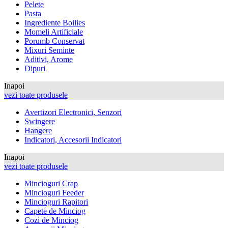
Pelete
Pasta
Ingrediente Boilies
Momeli Artificiale
Porumb Conservat
Mixuri Seminte
Aditivi, Arome
Dipuri
Inapoi
vezi toate produsele
Avertizori Electronici, Senzori
Swingere
Hangere
Indicatori, Accesorii Indicatori
Inapoi
vezi toate produsele
Mincioguri Crap
Mincioguri Feeder
Mincioguri Rapitori
Capete de Minciog
Cozi de Minciog