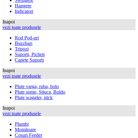
Swingere
Hangere
Indicatori
Inapoi
vezi toate produsele
Rod Pod-uri
Buzzbari
Tripozi
Suporti, Picheti
Capete Suporti
Inapoi
vezi toate produsele
Plute varga, ruba, bolo
Plute somn, Stiuca, Buldo
Plute waggler, stick
Inapoi
vezi toate produsele
Plumbi
Momitoare
Cosuri Feeder