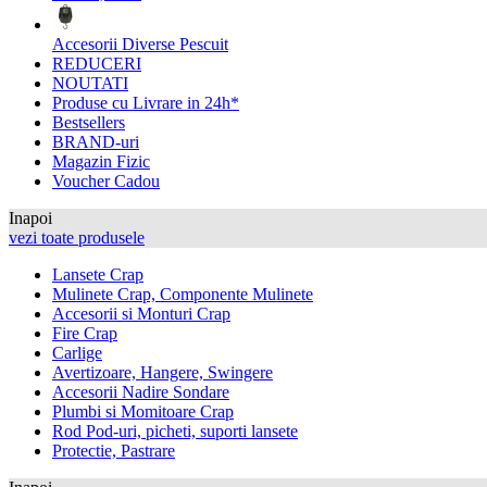
Accesorii Diverse Pescuit
REDUCERI
NOUTATI
Produse cu Livrare in 24h*
Bestsellers
BRAND-uri
Magazin Fizic
Voucher Cadou
Inapoi
vezi toate produsele
Lansete Crap
Mulinete Crap, Componente Mulinete
Accesorii si Monturi Crap
Fire Crap
Carlige
Avertizoare, Hangere, Swingere
Accesorii Nadire Sondare
Plumbi si Momitoare Crap
Rod Pod-uri, picheti, suporti lansete
Protectie, Pastrare