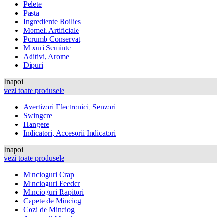
Pelete
Pasta
Ingrediente Boilies
Momeli Artificiale
Porumb Conservat
Mixuri Seminte
Aditivi, Arome
Dipuri
Inapoi
vezi toate produsele
Avertizori Electronici, Senzori
Swingere
Hangere
Indicatori, Accesorii Indicatori
Inapoi
vezi toate produsele
Mincioguri Crap
Mincioguri Feeder
Mincioguri Rapitori
Capete de Minciog
Cozi de Minciog