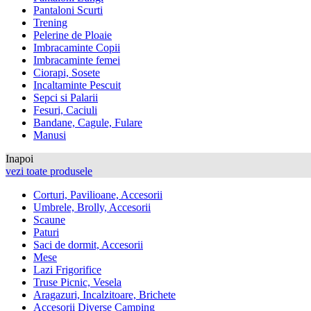
Pantaloni Scurti
Trening
Pelerine de Ploaie
Imbracaminte Copii
Imbracaminte femei
Ciorapi, Sosete
Incaltaminte Pescuit
Sepci si Palarii
Fesuri, Caciuli
Bandane, Cagule, Fulare
Manusi
Inapoi
vezi toate produsele
Corturi, Pavilioane, Accesorii
Umbrele, Brolly, Accesorii
Scaune
Paturi
Saci de dormit, Accesorii
Mese
Lazi Frigorifice
Truse Picnic, Vesela
Aragazuri, Incalzitoare, Brichete
Accesorii Diverse Camping