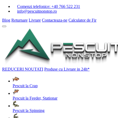
Comenzi telefonice:
+40 766 522 231
info@pescuitnonstop.ro
Blog
Returnare
Livrare
Contacteaza-ne
Calculator de Fir
REDUCERI
NOUTATI
Produse cu Livrare in 24h*
Pescuit la Crap
Pescuit la Feeder, Stationar
Pescuit la Spinning