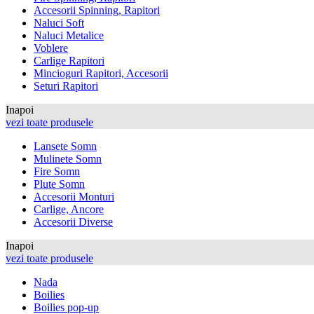
Accesorii Spinning, Rapitori
Naluci Soft
Naluci Metalice
Voblere
Carlige Rapitori
Mincioguri Rapitori, Accesorii
Seturi Rapitori
Inapoi
vezi toate produsele
Lansete Somn
Mulinete Somn
Fire Somn
Plute Somn
Accesorii Monturi
Carlige, Ancore
Accesorii Diverse
Inapoi
vezi toate produsele
Nada
Boilies
Boilies pop-up