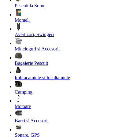
Pescuit la Somn
Momeli
Avertizori, Swingeri
Mincioguri si Accesorii
Bagajerie Pescuit
Imbracaminte si Incaltaminte
Camping
Motoare
Barci si Accesorii
Sonare, GPS