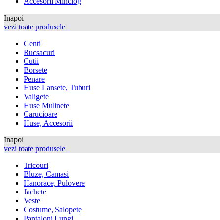
Accesorii Minciog
Inapoi
vezi toate produsele
Genti
Rucsacuri
Cutii
Borsete
Penare
Huse Lansete, Tuburi
Valigete
Huse Mulinete
Carucioare
Huse, Accesorii
Inapoi
vezi toate produsele
Tricouri
Bluze, Camasi
Hanorace, Pulovere
Jachete
Veste
Costume, Salopete
Pantaloni Lungi