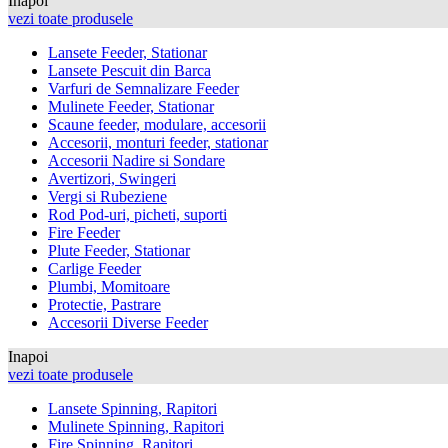
Inapoi
vezi toate produsele
Lansete Feeder, Stationar
Lansete Pescuit din Barca
Varfuri de Semnalizare Feeder
Mulinete Feeder, Stationar
Scaune feeder, modulare, accesorii
Accesorii, monturi feeder, stationar
Accesorii Nadire si Sondare
Avertizori, Swingeri
Vergi si Rubeziene
Rod Pod-uri, picheti, suporti
Fire Feeder
Plute Feeder, Stationar
Carlige Feeder
Plumbi, Momitoare
Protectie, Pastrare
Accesorii Diverse Feeder
Inapoi
vezi toate produsele
Lansete Spinning, Rapitori
Mulinete Spinning, Rapitori
Fire Spinning, Rapitori