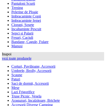
Pantaloni Scurti
Trening
Pelerine de Ploaie
Imbracaminte Copii
Imbracaminte femei
Ciorapi, Sosete
Incaltaminte Pescuit
Sepci si Palarii
Fesuri, Caciuli
Bandane, Cagule, Fulare
Manusi
Inapoi
vezi toate produsele
Corturi, Pavilioane, Accesorii
Umbrele, Brolly, Accesorii
Scaune
Paturi
Saci de dormit, Accesorii
Mese
Lazi Frigorifice
Truse Picnic, Vesela
Aragazuri, Incalzitoare, Brichete
Accesorii Diverse Camping