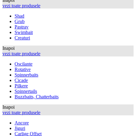
Inapoi
vezi toate produsele
Shad
Grub
Pastrav
Swimbait
Creaturi
Inapoi
vezi toate produsele
Oscilante
Rotative
Spinnerbaits
Cicade
Pilkere
Spinnertails
Buzzbaits, Chatterbaits
Inapoi
vezi toate produsele
Ancore
Jiguri
Carlige Offset