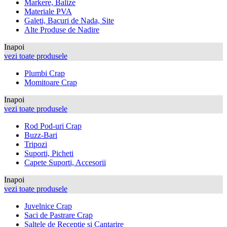
Markere, Balize
Materiale PVA
Galeti, Bacuri de Nada, Site
Alte Produse de Nadire
Inapoi
vezi toate produsele
Plumbi Crap
Momitoare Crap
Inapoi
vezi toate produsele
Rod Pod-uri Crap
Buzz-Bari
Tripozi
Suporti, Picheti
Capete Suporti, Accesorii
Inapoi
vezi toate produsele
Juvelnice Crap
Saci de Pastrare Crap
Saltele de Receptie si Cantarire