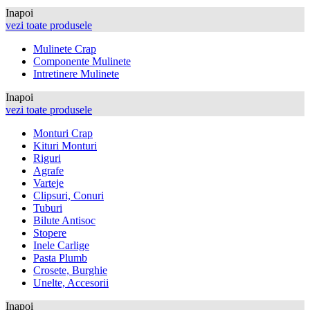
Inapoi
vezi toate produsele
Mulinete Crap
Componente Mulinete
Intretinere Mulinete
Inapoi
vezi toate produsele
Monturi Crap
Kituri Monturi
Riguri
Agrafe
Varteje
Clipsuri, Conuri
Tuburi
Bilute Antisoc
Stopere
Inele Carlige
Pasta Plumb
Crosete, Burghie
Unelte, Accesorii
Inapoi