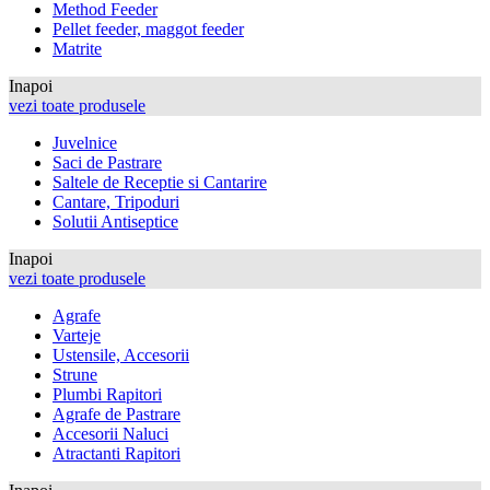
Method Feeder
Pellet feeder, maggot feeder
Matrite
Inapoi
vezi toate produsele
Juvelnice
Saci de Pastrare
Saltele de Receptie si Cantarire
Cantare, Tripoduri
Solutii Antiseptice
Inapoi
vezi toate produsele
Agrafe
Varteje
Ustensile, Accesorii
Strune
Plumbi Rapitori
Agrafe de Pastrare
Accesorii Naluci
Atractanti Rapitori