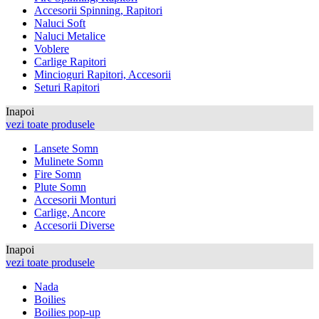
Accesorii Spinning, Rapitori
Naluci Soft
Naluci Metalice
Voblere
Carlige Rapitori
Mincioguri Rapitori, Accesorii
Seturi Rapitori
Inapoi
vezi toate produsele
Lansete Somn
Mulinete Somn
Fire Somn
Plute Somn
Accesorii Monturi
Carlige, Ancore
Accesorii Diverse
Inapoi
vezi toate produsele
Nada
Boilies
Boilies pop-up