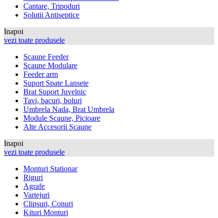
Cantare, Tripoduri
Solutii Antiseptice
Inapoi
vezi toate produsele
Scaune Feeder
Scaune Modulare
Feeder arm
Suport Spate Lansete
Brat Suport Juvelnic
Tavi, bacuri, boluri
Umbrela Nada, Brat Umbrela
Module Scaune, Picioare
Alte Accesorii Scaune
Inapoi
vezi toate produsele
Monturi Stationar
Riguri
Agrafe
Vartejuri
Clipsuri, Conuri
Kituri Monturi