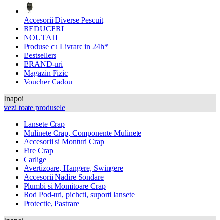
Accesorii Diverse Pescuit
REDUCERI
NOUTATI
Produse cu Livrare in 24h*
Bestsellers
BRAND-uri
Magazin Fizic
Voucher Cadou
Inapoi
vezi toate produsele
Lansete Crap
Mulinete Crap, Componente Mulinete
Accesorii si Monturi Crap
Fire Crap
Carlige
Avertizoare, Hangere, Swingere
Accesorii Nadire Sondare
Plumbi si Momitoare Crap
Rod Pod-uri, picheti, suporti lansete
Protectie, Pastrare