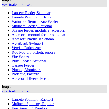
Inapoi
vezi toate produsele
Lansete Feeder, Stationar
Lansete Pescuit din Barca
Varfuri de Semnalizare Feeder
Mulinete Feeder, Stationar
Scaune feeder, modulare, accesorii
Accesorii, monturi feeder, stationar
Accesorii Nadire si Sondare
Avertizori, Swingeri
Vergi si Rubeziene
Rod Pod-uri, picheti, suporti
Fire Feeder
Plute Feeder, Stationar
Carlige Feeder
Plumbi, Momitoare
Protectie, Pastrare
Accesorii Diverse Feeder
Inapoi
vezi toate produsele
Lansete Spinning, Rapitori
Mulinete Spinning, Rapitori
Fire Spinning, Rapitori