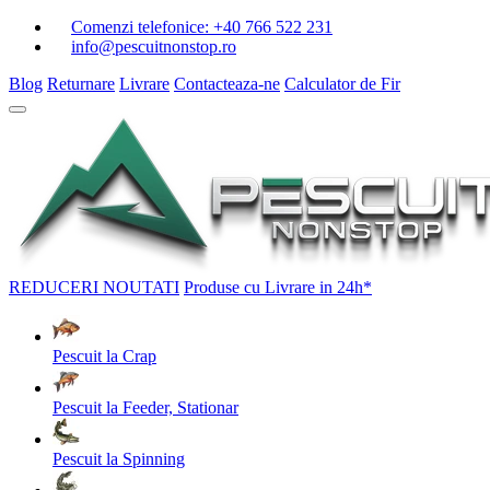
Comenzi telefonice:
+40 766 522 231
info@pescuitnonstop.ro
Blog
Returnare
Livrare
Contacteaza-ne
Calculator de Fir
REDUCERI
NOUTATI
Produse cu Livrare in 24h*
Pescuit la Crap
Pescuit la Feeder, Stationar
Pescuit la Spinning