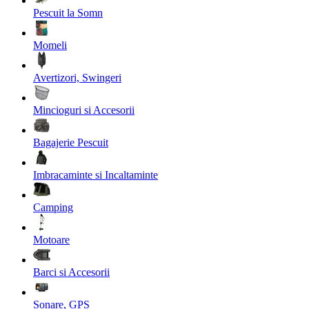
Pescuit la Somn
Momeli
Avertizori, Swingeri
Mincioguri si Accesorii
Bagajerie Pescuit
Imbracaminte si Incaltaminte
Camping
Motoare
Barci si Accesorii
Sonare, GPS