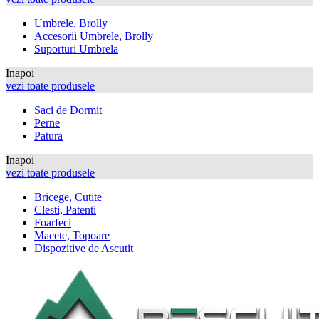
Umbrele, Brolly
Accesorii Umbrele, Brolly
Suporturi Umbrela
Inapoi
vezi toate produsele
Saci de Dormit
Perne
Patura
Inapoi
vezi toate produsele
Bricege, Cutite
Clesti, Patenti
Foarfeci
Macete, Topoare
Dispozitive de Ascutit