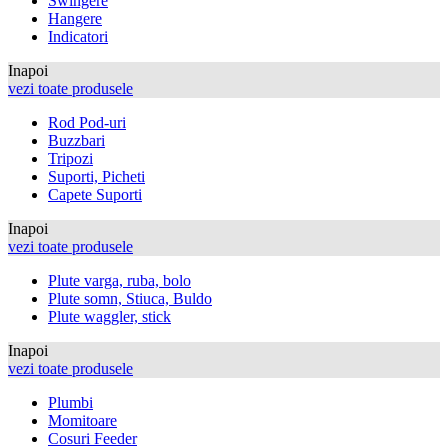
Swingere
Hangere
Indicatori
Inapoi
vezi toate produsele
Rod Pod-uri
Buzzbari
Tripozi
Suporti, Picheti
Capete Suporti
Inapoi
vezi toate produsele
Plute varga, ruba, bolo
Plute somn, Stiuca, Buldo
Plute waggler, stick
Inapoi
vezi toate produsele
Plumbi
Momitoare
Cosuri Feeder