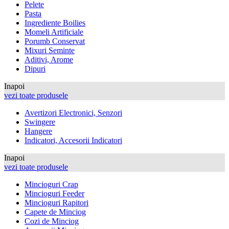
Pelete
Pasta
Ingrediente Boilies
Momeli Artificiale
Porumb Conservat
Mixuri Seminte
Aditivi, Arome
Dipuri
Inapoi
vezi toate produsele
Avertizori Electronici, Senzori
Swingere
Hangere
Indicatori, Accesorii Indicatori
Inapoi
vezi toate produsele
Mincioguri Crap
Mincioguri Feeder
Mincioguri Rapitori
Capete de Minciog
Cozi de Minciog