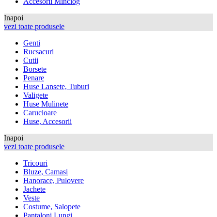
Accesorii Minciog
Inapoi
vezi toate produsele
Genti
Rucsacuri
Cutii
Borsete
Penare
Huse Lansete, Tuburi
Valigete
Huse Mulinete
Carucioare
Huse, Accesorii
Inapoi
vezi toate produsele
Tricouri
Bluze, Camasi
Hanorace, Pulovere
Jachete
Veste
Costume, Salopete
Pantaloni Lungi