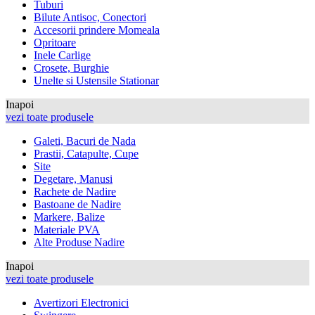
Tuburi
Bilute Antisoc, Conectori
Accesorii prindere Momeala
Opritoare
Inele Carlige
Crosete, Burghie
Unelte si Ustensile Stationar
Inapoi
vezi toate produsele
Galeti, Bacuri de Nada
Prastii, Catapulte, Cupe
Site
Degetare, Manusi
Rachete de Nadire
Bastoane de Nadire
Markere, Balize
Materiale PVA
Alte Produse Nadire
Inapoi
vezi toate produsele
Avertizori Electronici