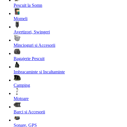
Pescuit la Somn
Momeli
Avertizori, Swingeri
Mincioguri si Accesorii
Bagajerie Pescuit
Imbracaminte si Incaltaminte
Camping
Motoare
Barci si Accesorii
Sonare, GPS