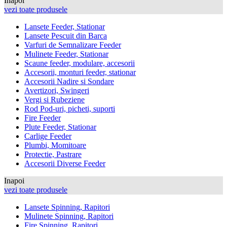
Inapoi
vezi toate produsele
Lansete Feeder, Stationar
Lansete Pescuit din Barca
Varfuri de Semnalizare Feeder
Mulinete Feeder, Stationar
Scaune feeder, modulare, accesorii
Accesorii, monturi feeder, stationar
Accesorii Nadire si Sondare
Avertizori, Swingeri
Vergi si Rubeziene
Rod Pod-uri, picheti, suporti
Fire Feeder
Plute Feeder, Stationar
Carlige Feeder
Plumbi, Momitoare
Protectie, Pastrare
Accesorii Diverse Feeder
Inapoi
vezi toate produsele
Lansete Spinning, Rapitori
Mulinete Spinning, Rapitori
Fire Spinning, Rapitori