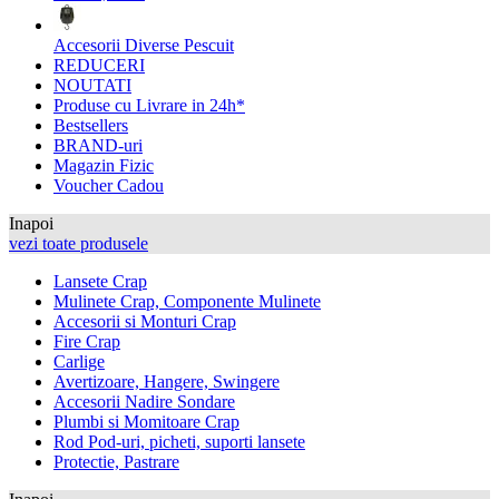
Accesorii Diverse Pescuit
REDUCERI
NOUTATI
Produse cu Livrare in 24h*
Bestsellers
BRAND-uri
Magazin Fizic
Voucher Cadou
Inapoi
vezi toate produsele
Lansete Crap
Mulinete Crap, Componente Mulinete
Accesorii si Monturi Crap
Fire Crap
Carlige
Avertizoare, Hangere, Swingere
Accesorii Nadire Sondare
Plumbi si Momitoare Crap
Rod Pod-uri, picheti, suporti lansete
Protectie, Pastrare