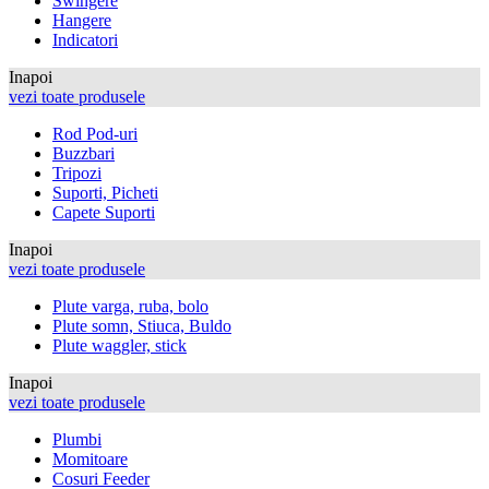
Swingere
Hangere
Indicatori
Inapoi
vezi toate produsele
Rod Pod-uri
Buzzbari
Tripozi
Suporti, Picheti
Capete Suporti
Inapoi
vezi toate produsele
Plute varga, ruba, bolo
Plute somn, Stiuca, Buldo
Plute waggler, stick
Inapoi
vezi toate produsele
Plumbi
Momitoare
Cosuri Feeder