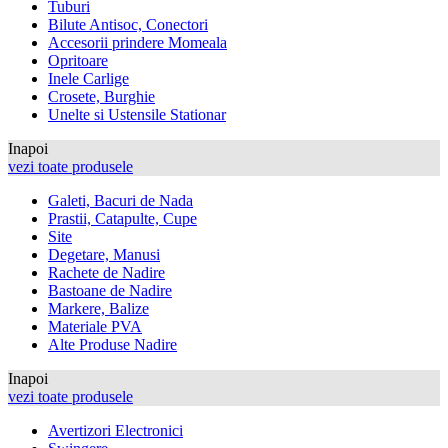
Tuburi
Bilute Antisoc, Conectori
Accesorii prindere Momeala
Opritoare
Inele Carlige
Crosete, Burghie
Unelte si Ustensile Stationar
Inapoi
vezi toate produsele
Galeti, Bacuri de Nada
Prastii, Catapulte, Cupe
Site
Degetare, Manusi
Rachete de Nadire
Bastoane de Nadire
Markere, Balize
Materiale PVA
Alte Produse Nadire
Inapoi
vezi toate produsele
Avertizori Electronici