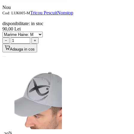
Nou
Tricou PescuitNonstop
Cod:
LUK005-M
disponibilitate:
in stoc
90,00
Lei
−
+
Adauga in cos
%