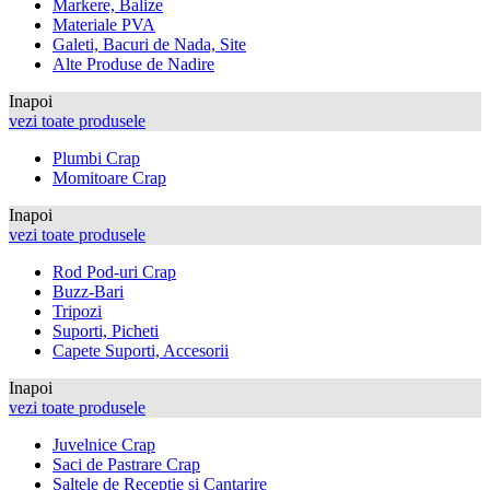
Markere, Balize
Materiale PVA
Galeti, Bacuri de Nada, Site
Alte Produse de Nadire
Inapoi
vezi toate produsele
Plumbi Crap
Momitoare Crap
Inapoi
vezi toate produsele
Rod Pod-uri Crap
Buzz-Bari
Tripozi
Suporti, Picheti
Capete Suporti, Accesorii
Inapoi
vezi toate produsele
Juvelnice Crap
Saci de Pastrare Crap
Saltele de Receptie si Cantarire