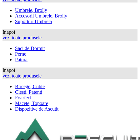
Umbrele, Brolly
Accesorii Umbrele, Brolly
Suporturi Umbrela
Inapoi
vezi toate produsele
Saci de Dormit
Perne
Patura
Inapoi
vezi toate produsele
Bricege, Cutite
Clesti, Patenti
Foarfeci
Macete, Topoare
Dispozitive de Ascutit