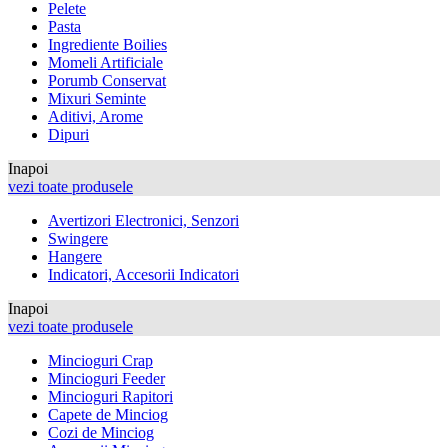
Pelete
Pasta
Ingrediente Boilies
Momeli Artificiale
Porumb Conservat
Mixuri Seminte
Aditivi, Arome
Dipuri
Inapoi
vezi toate produsele
Avertizori Electronici, Senzori
Swingere
Hangere
Indicatori, Accesorii Indicatori
Inapoi
vezi toate produsele
Mincioguri Crap
Mincioguri Feeder
Mincioguri Rapitori
Capete de Minciog
Cozi de Minciog