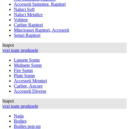
Accesorii Spinning, Rapitori
Naluci Soft
Naluci Metalice
Voblere
Carlige Rapitori
Mincioguri Rapitori, Accesorii
Seturi Rapitori
Inapoi
vezi toate produsele
Lansete Somn
Mulinete Somn
Fire Somn
Plute Somn
Accesorii Monturi
Carlige, Ancore
Accesorii Diverse
Inapoi
vezi toate produsele
Nada
Boilies
Boilies pop-up