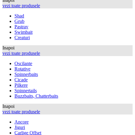
Inapoi
vezi toate produsele
Shad
Grub
Pastrav
Swimbait
Creaturi
Inapoi
vezi toate produsele
Oscilante
Rotative
Spinnerbaits
Cicade
Pilkere
Spinnertails
Buzzbaits, Chatterbaits
Inapoi
vezi toate produsele
Ancore
Jiguri
Carlige Offset