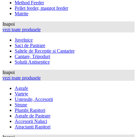
Method Feeder
Pellet feeder, maggot feeder
Matrite
Inapoi
vezi toate produsele
Juvelnice
Saci de Pastrare
Saltele de Receptie si Cantarire
Cantare, Tripoduri
Solutii Antiseptice
Inapoi
vezi toate produsele
Agrafe
Varteje
Ustensile, Accesorii
Strune
Plumbi Rapitori
Agrafe de Pastrare
Accesorii Naluci
Atractanti Rapitori