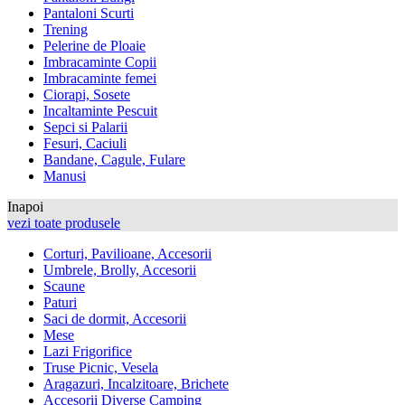
Pantaloni Scurti
Trening
Pelerine de Ploaie
Imbracaminte Copii
Imbracaminte femei
Ciorapi, Sosete
Incaltaminte Pescuit
Sepci si Palarii
Fesuri, Caciuli
Bandane, Cagule, Fulare
Manusi
Inapoi
vezi toate produsele
Corturi, Pavilioane, Accesorii
Umbrele, Brolly, Accesorii
Scaune
Paturi
Saci de dormit, Accesorii
Mese
Lazi Frigorifice
Truse Picnic, Vesela
Aragazuri, Incalzitoare, Brichete
Accesorii Diverse Camping