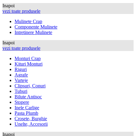
Inapoi
vezi toate produsele
Mulinete Crap
Componente Mulinete
Intretinere Mulinete
Inapoi
vezi toate produsele
Monturi Crap
Kituri Monturi
Riguri
Agrafe
Varteje
Clipsuri, Conuri
Tuburi
Bilute Antisoc
Stopere
Inele Carlige
Pasta Plumb
Crosete, Burghie
Unelte, Accesorii
Inapoi