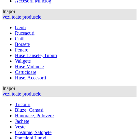
Accesorii Minciog
Inapoi
vezi toate produsele
Genti
Rucsacuri
Cutii
Borsete
Penare
Huse Lansete, Tuburi
Valigete
Huse Mulinete
Carucioare
Huse, Accesorii
Inapoi
vezi toate produsele
Tricouri
Bluze, Camasi
Hanorace, Pulovere
Jachete
Veste
Costume, Salopete
Pantaloni Lungi