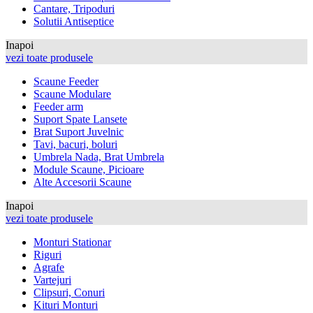
Cantare, Tripoduri
Solutii Antiseptice
Inapoi
vezi toate produsele
Scaune Feeder
Scaune Modulare
Feeder arm
Suport Spate Lansete
Brat Suport Juvelnic
Tavi, bacuri, boluri
Umbrela Nada, Brat Umbrela
Module Scaune, Picioare
Alte Accesorii Scaune
Inapoi
vezi toate produsele
Monturi Stationar
Riguri
Agrafe
Vartejuri
Clipsuri, Conuri
Kituri Monturi