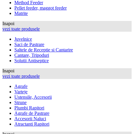
Method Feeder
Pellet feeder, maggot feeder
Matrite
Inapoi
vezi toate produsele
Juvelnice
Saci de Pastrare
Saltele de Receptie si Cantarire
Cantare, Tripoduri
Solutii Antiseptice
Inapoi
vezi toate produsele
Agrafe
Varteje
Ustensile, Accesorii
Strune
Plumbi Rapitori
Agrafe de Pastrare
Accesorii Naluci
Atractanti Rapitori