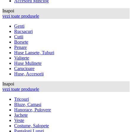
Accesorii Minciog
Inapoi
vezi toate produsele
Genti
Rucsacuri
Cutii
Borsete
Penare
Huse Lansete, Tuburi
Valigete
Huse Mulinete
Carucioare
Huse, Accesorii
Inapoi
vezi toate produsele
Tricouri
Bluze, Camasi
Hanorace, Pulovere
Jachete
Veste
Costume, Salopete
Pantaloni Lungi