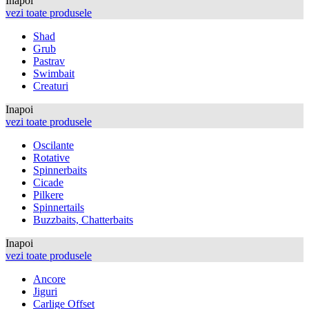
Inapoi
vezi toate produsele
Shad
Grub
Pastrav
Swimbait
Creaturi
Inapoi
vezi toate produsele
Oscilante
Rotative
Spinnerbaits
Cicade
Pilkere
Spinnertails
Buzzbaits, Chatterbaits
Inapoi
vezi toate produsele
Ancore
Jiguri
Carlige Offset