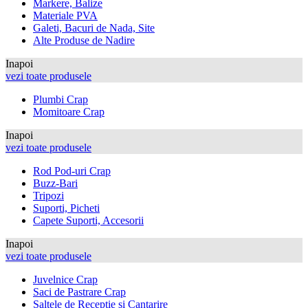
Markere, Balize
Materiale PVA
Galeti, Bacuri de Nada, Site
Alte Produse de Nadire
Inapoi
vezi toate produsele
Plumbi Crap
Momitoare Crap
Inapoi
vezi toate produsele
Rod Pod-uri Crap
Buzz-Bari
Tripozi
Suporti, Picheti
Capete Suporti, Accesorii
Inapoi
vezi toate produsele
Juvelnice Crap
Saci de Pastrare Crap
Saltele de Receptie si Cantarire