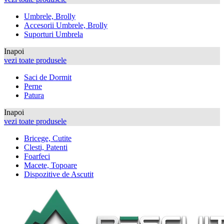
Umbrele, Brolly
Accesorii Umbrele, Brolly
Suporturi Umbrela
Inapoi
vezi toate produsele
Saci de Dormit
Perne
Patura
Inapoi
vezi toate produsele
Bricege, Cutite
Clesti, Patenti
Foarfeci
Macete, Topoare
Dispozitive de Ascutit