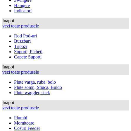
Swingere
Hangere
Indicatori
Inapoi
vezi toate produsele
Rod Pod-uri
Buzzbari
Tripozi
Suporti, Picheti
Capete Suporti
Inapoi
vezi toate produsele
Plute varga, ruba, bolo
Plute somn, Stiuca, Buldo
Plute waggler, stick
Inapoi
vezi toate produsele
Plumbi
Momitoare
Cosuri Feeder