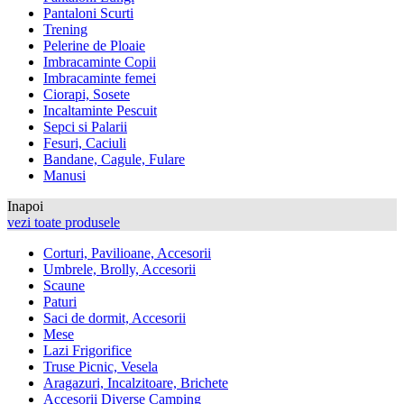
Pantaloni Scurti
Trening
Pelerine de Ploaie
Imbracaminte Copii
Imbracaminte femei
Ciorapi, Sosete
Incaltaminte Pescuit
Sepci si Palarii
Fesuri, Caciuli
Bandane, Cagule, Fulare
Manusi
Inapoi
vezi toate produsele
Corturi, Pavilioane, Accesorii
Umbrele, Brolly, Accesorii
Scaune
Paturi
Saci de dormit, Accesorii
Mese
Lazi Frigorifice
Truse Picnic, Vesela
Aragazuri, Incalzitoare, Brichete
Accesorii Diverse Camping