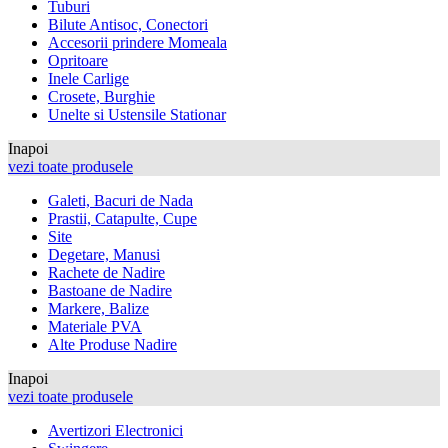
Tuburi
Bilute Antisoc, Conectori
Accesorii prindere Momeala
Opritoare
Inele Carlige
Crosete, Burghie
Unelte si Ustensile Stationar
Inapoi
vezi toate produsele
Galeti, Bacuri de Nada
Prastii, Catapulte, Cupe
Site
Degetare, Manusi
Rachete de Nadire
Bastoane de Nadire
Markere, Balize
Materiale PVA
Alte Produse Nadire
Inapoi
vezi toate produsele
Avertizori Electronici