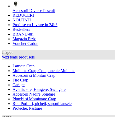
Accesorii Diverse Pescuit
REDUCERI
NOUTATI
Produse cu Livrare in 24h*
Bestsellers
BRAND-uri
Magazin Fizic
Voucher Cadou
Inapoi
vezi toate produsele
Lansete Crap
Mulinete Crap, Componente Mulinete
Accesorii si Monturi Crap
Fire Crap
Carlige
Avertizoare, Hangere, Swingere
Accesorii Nadire Sondare
Plumbi si Momitoare Crap
Rod Pod-uri, picheti, suporti lansete
Protectie, Pastrare