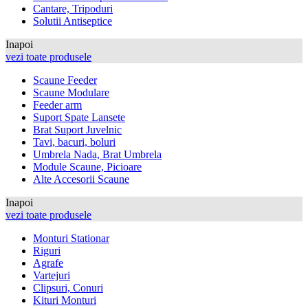
Cantare, Tripoduri
Solutii Antiseptice
Inapoi
vezi toate produsele
Scaune Feeder
Scaune Modulare
Feeder arm
Suport Spate Lansete
Brat Suport Juvelnic
Tavi, bacuri, boluri
Umbrela Nada, Brat Umbrela
Module Scaune, Picioare
Alte Accesorii Scaune
Inapoi
vezi toate produsele
Monturi Stationar
Riguri
Agrafe
Vartejuri
Clipsuri, Conuri
Kituri Monturi