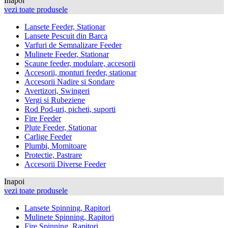
Inapoi
vezi toate produsele
Lansete Feeder, Stationar
Lansete Pescuit din Barca
Varfuri de Semnalizare Feeder
Mulinete Feeder, Stationar
Scaune feeder, modulare, accesorii
Accesorii, monturi feeder, stationar
Accesorii Nadire si Sondare
Avertizori, Swingeri
Vergi si Rubeziene
Rod Pod-uri, picheti, suporti
Fire Feeder
Plute Feeder, Stationar
Carlige Feeder
Plumbi, Momitoare
Protectie, Pastrare
Accesorii Diverse Feeder
Inapoi
vezi toate produsele
Lansete Spinning, Rapitori
Mulinete Spinning, Rapitori
Fire Spinning, Rapitori