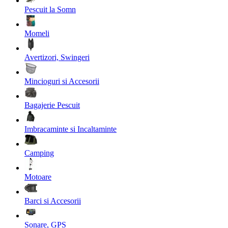
Pescuit la Somn
Momeli
Avertizori, Swingeri
Mincioguri si Accesorii
Bagajerie Pescuit
Imbracaminte si Incaltaminte
Camping
Motoare
Barci si Accesorii
Sonare, GPS