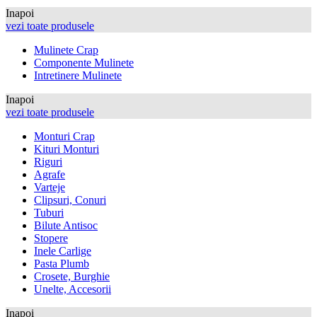
Inapoi
vezi toate produsele
Mulinete Crap
Componente Mulinete
Intretinere Mulinete
Inapoi
vezi toate produsele
Monturi Crap
Kituri Monturi
Riguri
Agrafe
Varteje
Clipsuri, Conuri
Tuburi
Bilute Antisoc
Stopere
Inele Carlige
Pasta Plumb
Crosete, Burghie
Unelte, Accesorii
Inapoi