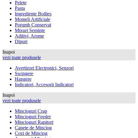
Pelete
Pasta
Ingrediente Boilies
Momeli Artificiale
Porumb Conservat
Mixuri Seminte
Aditivi, Arome
Dipuri
Inapoi
vezi toate produsele
Avertizori Electronici, Senzori
Swingere
Hangere
Indicatori, Accesorii Indicatori
Inapoi
vezi toate produsele
Mincioguri Crap
Mincioguri Feeder
Mincioguri Rapitori
Capete de Minciog
Cozi de Minciog