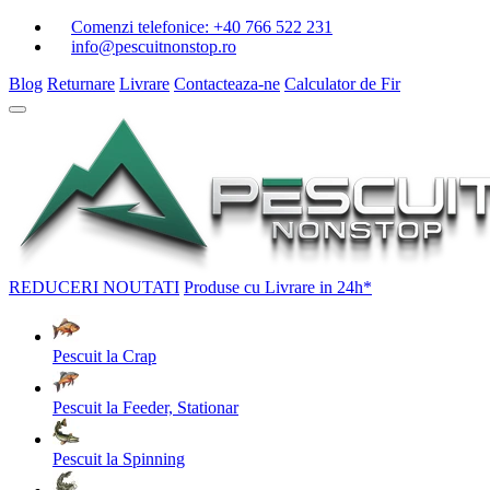
Comenzi telefonice:
+40 766 522 231
info@pescuitnonstop.ro
Blog
Returnare
Livrare
Contacteaza-ne
Calculator de Fir
REDUCERI
NOUTATI
Produse cu Livrare in 24h*
Pescuit la Crap
Pescuit la Feeder, Stationar
Pescuit la Spinning