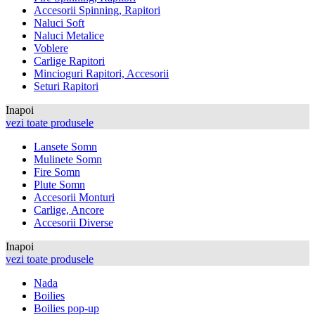
Accesorii Spinning, Rapitori
Naluci Soft
Naluci Metalice
Voblere
Carlige Rapitori
Mincioguri Rapitori, Accesorii
Seturi Rapitori
Inapoi
vezi toate produsele
Lansete Somn
Mulinete Somn
Fire Somn
Plute Somn
Accesorii Monturi
Carlige, Ancore
Accesorii Diverse
Inapoi
vezi toate produsele
Nada
Boilies
Boilies pop-up