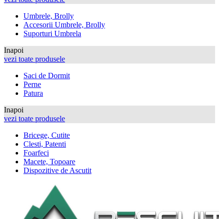
Umbrele, Brolly
Accesorii Umbrele, Brolly
Suporturi Umbrela
Inapoi
vezi toate produsele
Saci de Dormit
Perne
Patura
Inapoi
vezi toate produsele
Bricege, Cutite
Clesti, Patenti
Foarfeci
Macete, Topoare
Dispozitive de Ascutit