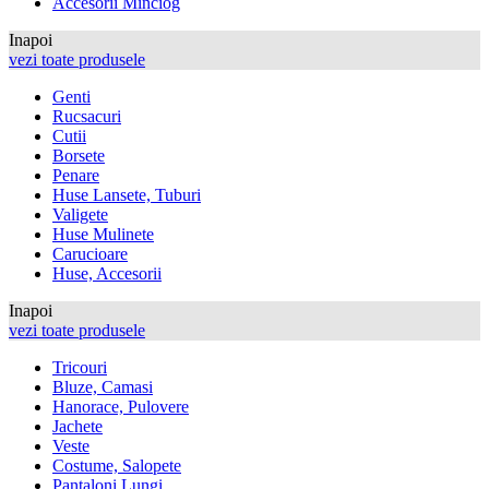
Accesorii Minciog
Inapoi
vezi toate produsele
Genti
Rucsacuri
Cutii
Borsete
Penare
Huse Lansete, Tuburi
Valigete
Huse Mulinete
Carucioare
Huse, Accesorii
Inapoi
vezi toate produsele
Tricouri
Bluze, Camasi
Hanorace, Pulovere
Jachete
Veste
Costume, Salopete
Pantaloni Lungi