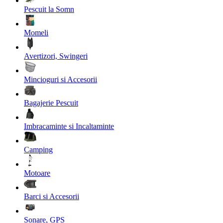
Pescuit la Somn
Momeli
Avertizori, Swingeri
Mincioguri si Accesorii
Bagajerie Pescuit
Imbracaminte si Incaltaminte
Camping
Motoare
Barci si Accesorii
Sonare, GPS