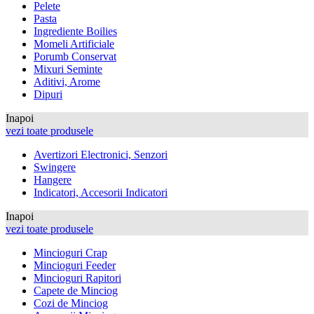
Pelete
Pasta
Ingrediente Boilies
Momeli Artificiale
Porumb Conservat
Mixuri Seminte
Aditivi, Arome
Dipuri
Inapoi
vezi toate produsele
Avertizori Electronici, Senzori
Swingere
Hangere
Indicatori, Accesorii Indicatori
Inapoi
vezi toate produsele
Mincioguri Crap
Mincioguri Feeder
Mincioguri Rapitori
Capete de Minciog
Cozi de Minciog