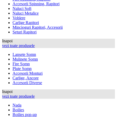
Accesorii Spinning, Rapitori
Naluci Soft
Naluci Metalice
Voblere
Carlige Rapitori
Mincioguri Rapitori, Accesorii
Seturi Rapitori
Inapoi
vezi toate produsele
Lansete Somn
Mulinete Somn
Fire Somn
Plute Somn
Accesorii Monturi
Carlige, Ancore
Accesorii Diverse
Inapoi
vezi toate produsele
Nada
Boilies
Boilies pop-up