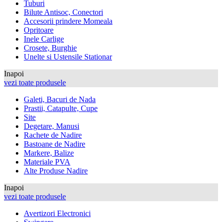
Tuburi
Bilute Antisoc, Conectori
Accesorii prindere Momeala
Opritoare
Inele Carlige
Crosete, Burghie
Unelte si Ustensile Stationar
Inapoi
vezi toate produsele
Galeti, Bacuri de Nada
Prastii, Catapulte, Cupe
Site
Degetare, Manusi
Rachete de Nadire
Bastoane de Nadire
Markere, Balize
Materiale PVA
Alte Produse Nadire
Inapoi
vezi toate produsele
Avertizori Electronici