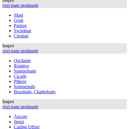
Inapoi
vezi toate produsele
Shad
Grub
Pastrav
Swimbait
Creaturi
Inapoi
vezi toate produsele
Oscilante
Rotative
Spinnerbaits
Cicade
Pilkere
Spinnertails
Buzzbaits, Chatterbaits
Inapoi
vezi toate produsele
Ancore
Jiguri
Carlige Offset