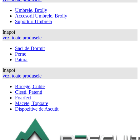
Umbrele, Brolly
Accesorii Umbrele, Brolly
Suporturi Umbrela
Inapoi
vezi toate produsele
Saci de Dormit
Perne
Patura
Inapoi
vezi toate produsele
Bricege, Cutite
Clesti, Patenti
Foarfeci
Macete, Topoare
Dispozitive de Ascutit