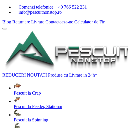
Comenzi telefonice:
+40 766 522 231
info@pescuitnonstop.ro
Blog
Returnare
Livrare
Contacteaza-ne
Calculator de Fir
REDUCERI
NOUTATI
Produse cu Livrare in 24h*
Pescuit la Crap
Pescuit la Feeder, Stationar
Pescuit la Spinning