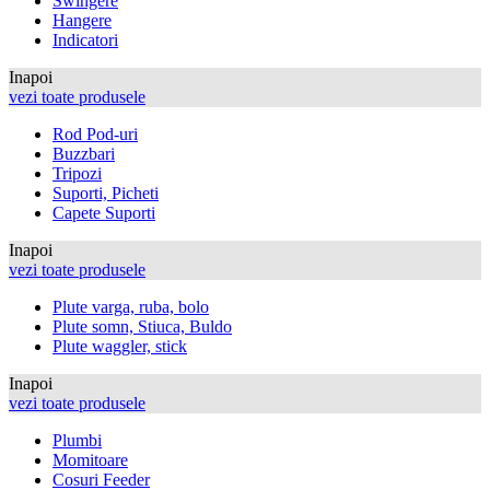
Swingere
Hangere
Indicatori
Inapoi
vezi toate produsele
Rod Pod-uri
Buzzbari
Tripozi
Suporti, Picheti
Capete Suporti
Inapoi
vezi toate produsele
Plute varga, ruba, bolo
Plute somn, Stiuca, Buldo
Plute waggler, stick
Inapoi
vezi toate produsele
Plumbi
Momitoare
Cosuri Feeder