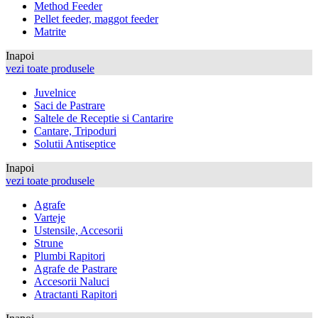
Method Feeder
Pellet feeder, maggot feeder
Matrite
Inapoi
vezi toate produsele
Juvelnice
Saci de Pastrare
Saltele de Receptie si Cantarire
Cantare, Tripoduri
Solutii Antiseptice
Inapoi
vezi toate produsele
Agrafe
Varteje
Ustensile, Accesorii
Strune
Plumbi Rapitori
Agrafe de Pastrare
Accesorii Naluci
Atractanti Rapitori