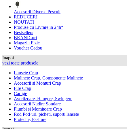
Accesorii Diverse Pescuit
REDUCERI
NOUTATI
Produse cu Livrare in 24h*
Bestsellers
BRAND-uri
Magazin Fizic
Voucher Cadou
Inapoi
vezi toate produsele
Lansete Crap
Mulinete Crap, Componente Mulinete
Accesorii si Monturi Crap
Fire Crap
Carlige
Avertizoare, Hangere, Swingere
Accesorii Nadire Sondare
Plumbi si Momitoare Crap
Rod Pod-uri, picheti, suporti lansete
Protectie, Pastrare