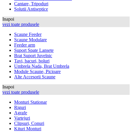
Cantare, Tripoduri
Solutii Antiseptice
Inapoi
vezi toate produsele
Scaune Feeder
Scaune Modulare
Feeder arm
Suport Spate Lansete
Brat Suport Juvelnic
Tavi, bacuri, boluri
Umbrela Nada, Brat Umbrela
Module Scaune, Picioare
Alte Accesorii Scaune
Inapoi
vezi toate produsele
Monturi Stationar
Riguri
Agrafe
Vartejuri
Clipsuri, Conuri
Kituri Monturi