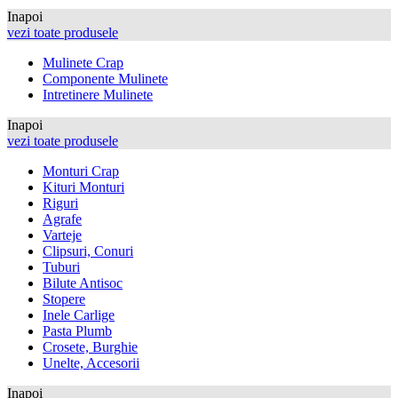
Inapoi
vezi toate produsele
Mulinete Crap
Componente Mulinete
Intretinere Mulinete
Inapoi
vezi toate produsele
Monturi Crap
Kituri Monturi
Riguri
Agrafe
Varteje
Clipsuri, Conuri
Tuburi
Bilute Antisoc
Stopere
Inele Carlige
Pasta Plumb
Crosete, Burghie
Unelte, Accesorii
Inapoi