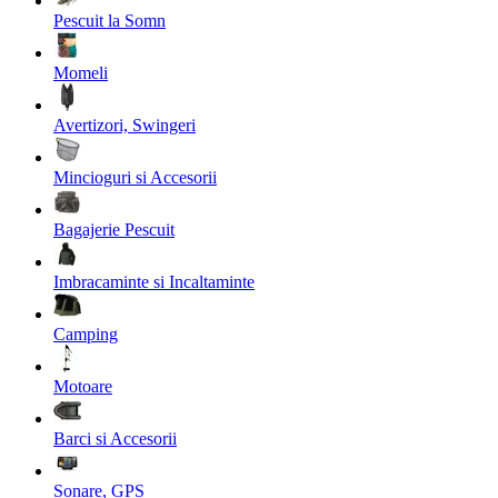
Pescuit la Somn
Momeli
Avertizori, Swingeri
Mincioguri si Accesorii
Bagajerie Pescuit
Imbracaminte si Incaltaminte
Camping
Motoare
Barci si Accesorii
Sonare, GPS