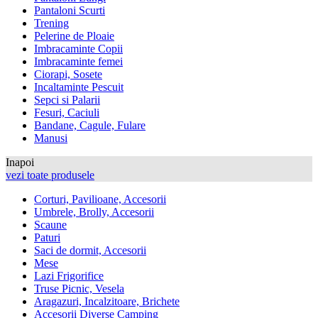
Pantaloni Scurti
Trening
Pelerine de Ploaie
Imbracaminte Copii
Imbracaminte femei
Ciorapi, Sosete
Incaltaminte Pescuit
Sepci si Palarii
Fesuri, Caciuli
Bandane, Cagule, Fulare
Manusi
Inapoi
vezi toate produsele
Corturi, Pavilioane, Accesorii
Umbrele, Brolly, Accesorii
Scaune
Paturi
Saci de dormit, Accesorii
Mese
Lazi Frigorifice
Truse Picnic, Vesela
Aragazuri, Incalzitoare, Brichete
Accesorii Diverse Camping