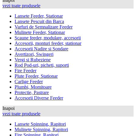
Inapoi
vezi toate produsele
Lansete Feeder, Stationar
Lansete Pescuit din Barca
Varfuri de Semnalizare Feeder
Mulinete Feeder, Stationar
Scaune feeder, modulare, accesorii
Accesorii, monturi feeder, stationar
Accesorii Nadire si Sondare
Avertizori, Swingeri
Vergi si Rubeziene
Rod Pod-uri, picheti, suporti
Fire Feeder
Plute Feeder, Stationar
Carlige Feeder
Plumbi, Momitoare
Protectie, Pastrare
Accesorii Diverse Feeder
Inapoi
vezi toate produsele
Lansete Spinning, Rapitori
Mulinete Spinning, Rapitori
Fire Spinning, Rapitori