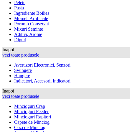
Pelete
Pasta
Ingrediente Boilies
Momeli Artificiale
Porumb Conservat
Mixuri Seminte
Aditivi, Arome
Dipuri
Inapoi
vezi toate produsele
Avertizori Electronici, Senzori
Swingere
Hangere
Indicatori, Accesorii Indicatori
Inapoi
vezi toate produsele
Mincioguri Crap
Mincioguri Feeder
Mincioguri Rapitori
Capete de Minciog
Cozi de Minciog