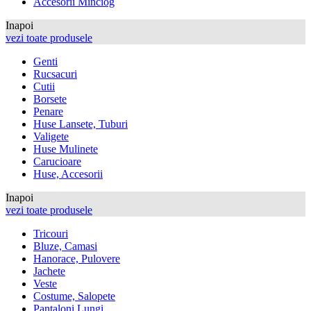
Accesorii Minciog
Inapoi
vezi toate produsele
Genti
Rucsacuri
Cutii
Borsete
Penare
Huse Lansete, Tuburi
Valigete
Huse Mulinete
Carucioare
Huse, Accesorii
Inapoi
vezi toate produsele
Tricouri
Bluze, Camasi
Hanorace, Pulovere
Jachete
Veste
Costume, Salopete
Pantaloni Lungi