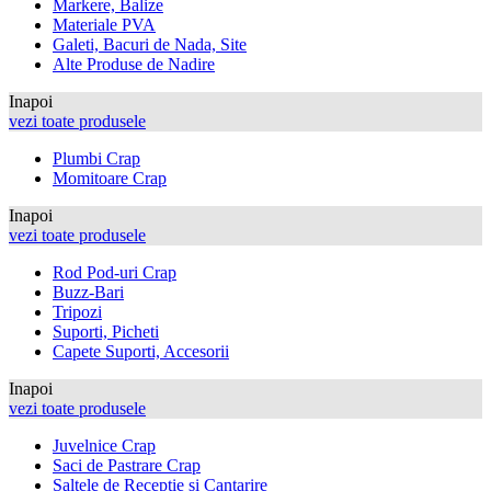
Markere, Balize
Materiale PVA
Galeti, Bacuri de Nada, Site
Alte Produse de Nadire
Inapoi
vezi toate produsele
Plumbi Crap
Momitoare Crap
Inapoi
vezi toate produsele
Rod Pod-uri Crap
Buzz-Bari
Tripozi
Suporti, Picheti
Capete Suporti, Accesorii
Inapoi
vezi toate produsele
Juvelnice Crap
Saci de Pastrare Crap
Saltele de Receptie si Cantarire