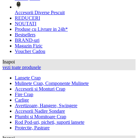
Accesorii Diverse Pescuit
REDUCERI
NOUTATI
Produse cu Livrare in 24h*
Bestsellers
BRAND-uri
Magazin Fizic
Voucher Cadou
Inapoi
vezi toate produsele
Lansete Crap
Mulinete Crap, Componente Mulinete
Accesorii si Monturi Crap
Fire Crap
Carlige
Avertizoare, Hangere, Swingere
Accesorii Nadire Sondare
Plumbi si Momitoare Crap
Rod Pod-uri, picheti, suporti lansete
Protectie, Pastrare