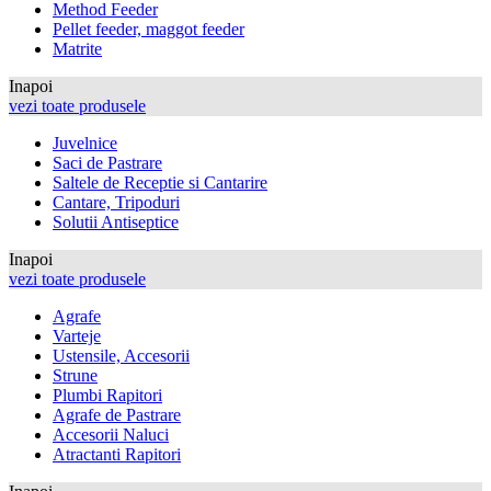
Method Feeder
Pellet feeder, maggot feeder
Matrite
Inapoi
vezi toate produsele
Juvelnice
Saci de Pastrare
Saltele de Receptie si Cantarire
Cantare, Tripoduri
Solutii Antiseptice
Inapoi
vezi toate produsele
Agrafe
Varteje
Ustensile, Accesorii
Strune
Plumbi Rapitori
Agrafe de Pastrare
Accesorii Naluci
Atractanti Rapitori