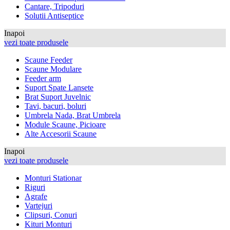
Cantare, Tripoduri
Solutii Antiseptice
Inapoi
vezi toate produsele
Scaune Feeder
Scaune Modulare
Feeder arm
Suport Spate Lansete
Brat Suport Juvelnic
Tavi, bacuri, boluri
Umbrela Nada, Brat Umbrela
Module Scaune, Picioare
Alte Accesorii Scaune
Inapoi
vezi toate produsele
Monturi Stationar
Riguri
Agrafe
Vartejuri
Clipsuri, Conuri
Kituri Monturi