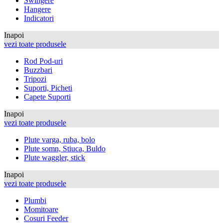
Swingere
Hangere
Indicatori
Inapoi
vezi toate produsele
Rod Pod-uri
Buzzbari
Tripozi
Suporti, Picheti
Capete Suporti
Inapoi
vezi toate produsele
Plute varga, ruba, bolo
Plute somn, Stiuca, Buldo
Plute waggler, stick
Inapoi
vezi toate produsele
Plumbi
Momitoare
Cosuri Feeder