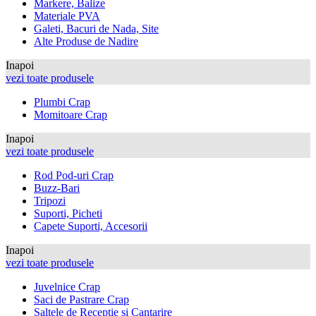
Markere, Balize
Materiale PVA
Galeti, Bacuri de Nada, Site
Alte Produse de Nadire
Inapoi
vezi toate produsele
Plumbi Crap
Momitoare Crap
Inapoi
vezi toate produsele
Rod Pod-uri Crap
Buzz-Bari
Tripozi
Suporti, Picheti
Capete Suporti, Accesorii
Inapoi
vezi toate produsele
Juvelnice Crap
Saci de Pastrare Crap
Saltele de Receptie si Cantarire