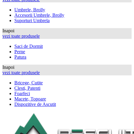
Umbrele, Brolly
Accesorii Umbrele, Brolly
Suporturi Umbrela
Inapoi
vezi toate produsele
Saci de Dormit
Perne
Patura
Inapoi
vezi toate produsele
Bricege, Cutite
Clesti, Patenti
Foarfeci
Macete, Topoare
Dispozitive de Ascutit