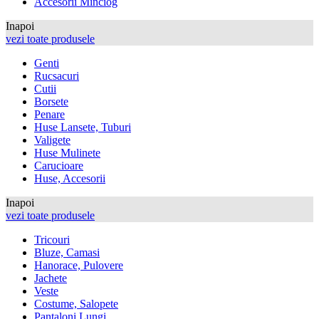
Accesorii Minciog
Inapoi
vezi toate produsele
Genti
Rucsacuri
Cutii
Borsete
Penare
Huse Lansete, Tuburi
Valigete
Huse Mulinete
Carucioare
Huse, Accesorii
Inapoi
vezi toate produsele
Tricouri
Bluze, Camasi
Hanorace, Pulovere
Jachete
Veste
Costume, Salopete
Pantaloni Lungi