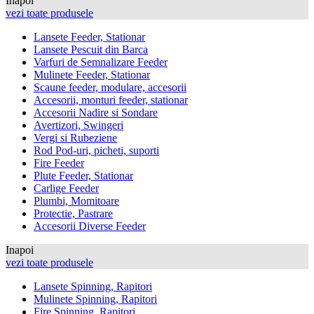
Inapoi
vezi toate produsele
Lansete Feeder, Stationar
Lansete Pescuit din Barca
Varfuri de Semnalizare Feeder
Mulinete Feeder, Stationar
Scaune feeder, modulare, accesorii
Accesorii, monturi feeder, stationar
Accesorii Nadire si Sondare
Avertizori, Swingeri
Vergi si Rubeziene
Rod Pod-uri, picheti, suporti
Fire Feeder
Plute Feeder, Stationar
Carlige Feeder
Plumbi, Momitoare
Protectie, Pastrare
Accesorii Diverse Feeder
Inapoi
vezi toate produsele
Lansete Spinning, Rapitori
Mulinete Spinning, Rapitori
Fire Spinning, Rapitori