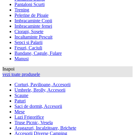
Pantaloni Scurti
Trening
Pelerine de Ploaie
Imbracaminte Copii
Imbracaminte femei
Ciorapi, Sosete
Incaltaminte Pescuit
Sepci si Palarii
Fesuri, Caciuli
Bandane, Cagule, Fulare
Manusi
Inapoi
vezi toate produsele
Corturi, Pavilioane, Accesorii
Umbrele, Brolly, Accesorii
Scaune
Paturi
Saci de dormit, Accesorii
Mese
Lazi Frigorifice
Truse Picnic, Vesela
Aragazuri, Incalzitoare, Brichete
Accesorii Diverse Camping