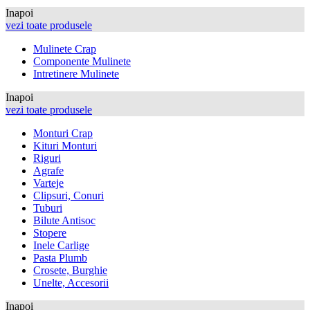
Inapoi
vezi toate produsele
Mulinete Crap
Componente Mulinete
Intretinere Mulinete
Inapoi
vezi toate produsele
Monturi Crap
Kituri Monturi
Riguri
Agrafe
Varteje
Clipsuri, Conuri
Tuburi
Bilute Antisoc
Stopere
Inele Carlige
Pasta Plumb
Crosete, Burghie
Unelte, Accesorii
Inapoi