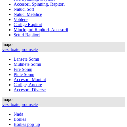
Accesorii Spinning, Rapitori
Naluci Soft
Naluci Metalice
Voblere
Carlige Rapitori
Mincioguri Rapitori, Accesorii
Seturi Rapitori
Inapoi
vezi toate produsele
Lansete Somn
Mulinete Somn
Fire Somn
Plute Somn
Accesorii Monturi
Carlige, Ancore
Accesorii Diverse
Inapoi
vezi toate produsele
Nada
Boilies
Boilies pop-up