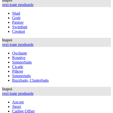
Inapoi
vezi toate produsele
Shad
Grub
Pastrav
Swimbait
Creaturi
Inapoi
vezi toate produsele
Oscilante
Rotative
Spinnerbaits
Cicade
Pilkere
Spinnertails
Buzzbaits, Chatterbaits
Inapoi
vezi toate produsele
Ancore
Jiguri
Carlige Offset