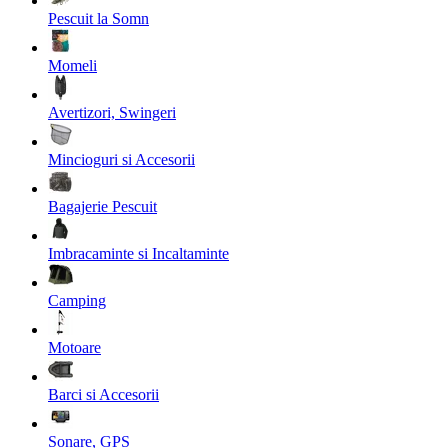
Pescuit la Somn
Momeli
Avertizori, Swingeri
Mincioguri si Accesorii
Bagajerie Pescuit
Imbracaminte si Incaltaminte
Camping
Motoare
Barci si Accesorii
Sonare, GPS