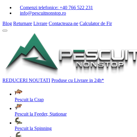
Comenzi telefonice:
+40 766 522 231
info@pescuitnonstop.ro
Blog
Returnare
Livrare
Contacteaza-ne
Calculator de Fir
REDUCERI
NOUTATI
Produse cu Livrare in 24h*
Pescuit la Crap
Pescuit la Feeder, Stationar
Pescuit la Spinning