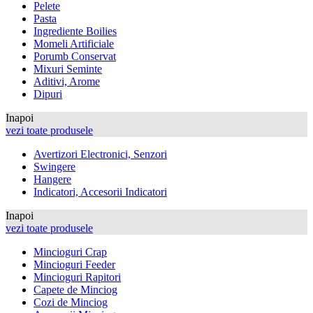
Pelete
Pasta
Ingrediente Boilies
Momeli Artificiale
Porumb Conservat
Mixuri Seminte
Aditivi, Arome
Dipuri
Inapoi
vezi toate produsele
Avertizori Electronici, Senzori
Swingere
Hangere
Indicatori, Accesorii Indicatori
Inapoi
vezi toate produsele
Mincioguri Crap
Mincioguri Feeder
Mincioguri Rapitori
Capete de Minciog
Cozi de Minciog