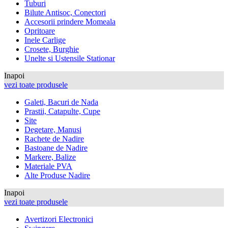
Tuburi
Bilute Antisoc, Conectori
Accesorii prindere Momeala
Opritoare
Inele Carlige
Crosete, Burghie
Unelte si Ustensile Stationar
Inapoi
vezi toate produsele
Galeti, Bacuri de Nada
Prastii, Catapulte, Cupe
Site
Degetare, Manusi
Rachete de Nadire
Bastoane de Nadire
Markere, Balize
Materiale PVA
Alte Produse Nadire
Inapoi
vezi toate produsele
Avertizori Electronici