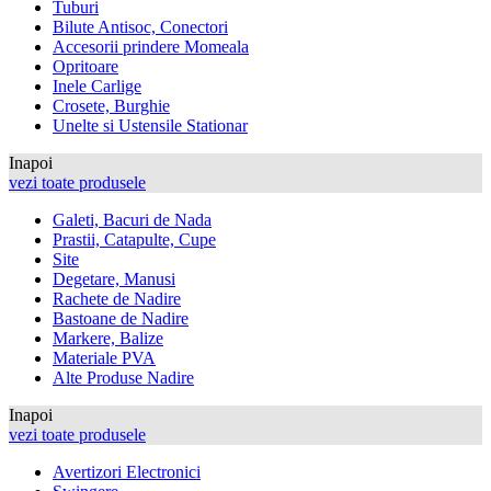
Tuburi
Bilute Antisoc, Conectori
Accesorii prindere Momeala
Opritoare
Inele Carlige
Crosete, Burghie
Unelte si Ustensile Stationar
Inapoi
vezi toate produsele
Galeti, Bacuri de Nada
Prastii, Catapulte, Cupe
Site
Degetare, Manusi
Rachete de Nadire
Bastoane de Nadire
Markere, Balize
Materiale PVA
Alte Produse Nadire
Inapoi
vezi toate produsele
Avertizori Electronici