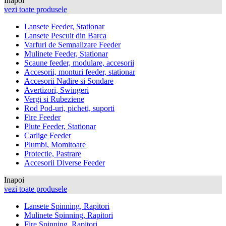
Inapoi
vezi toate produsele
Lansete Feeder, Stationar
Lansete Pescuit din Barca
Varfuri de Semnalizare Feeder
Mulinete Feeder, Stationar
Scaune feeder, modulare, accesorii
Accesorii, monturi feeder, stationar
Accesorii Nadire si Sondare
Avertizori, Swingeri
Vergi si Rubeziene
Rod Pod-uri, picheti, suporti
Fire Feeder
Plute Feeder, Stationar
Carlige Feeder
Plumbi, Momitoare
Protectie, Pastrare
Accesorii Diverse Feeder
Inapoi
vezi toate produsele
Lansete Spinning, Rapitori
Mulinete Spinning, Rapitori
Fire Spinning, Rapitori