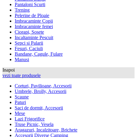
Pantaloni Scurti
Trening
Pelerine de Ploaie
Imbracaminte Copii
Imbracaminte femei
Ciorapi, Sosete
Incaltaminte Pescuit
Sepci si Palarii
Fesuri, Caciuli
Bandane, Cagule, Fulare
Manusi
Inapoi
vezi toate produsele
Corturi, Pavilioane, Accesorii
Umbrele, Brolly, Accesorii
Scaune
Paturi
Saci de dormit, Accesorii
Mese
Lazi Frigorifice
Truse Picnic, Vesela
Aragazuri, Incalzitoare, Brichete
Accesorii Diverse Camping