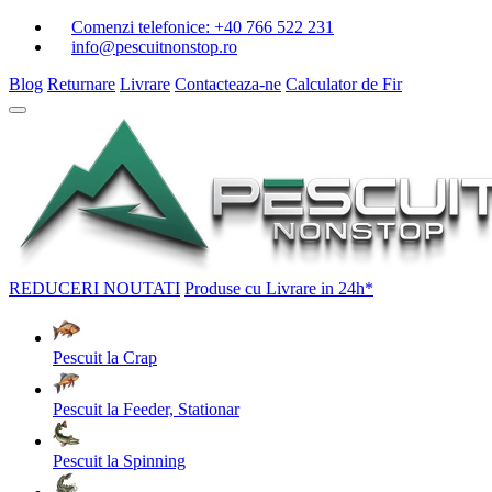
Comenzi telefonice:
+40 766 522 231
info@pescuitnonstop.ro
Blog
Returnare
Livrare
Contacteaza-ne
Calculator de Fir
REDUCERI
NOUTATI
Produse cu Livrare in 24h*
Pescuit la Crap
Pescuit la Feeder, Stationar
Pescuit la Spinning