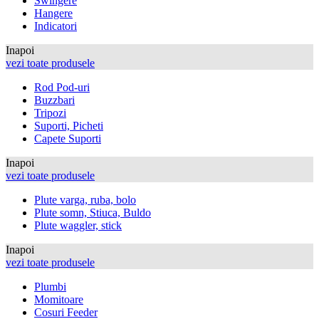
Swingere
Hangere
Indicatori
Inapoi
vezi toate produsele
Rod Pod-uri
Buzzbari
Tripozi
Suporti, Picheti
Capete Suporti
Inapoi
vezi toate produsele
Plute varga, ruba, bolo
Plute somn, Stiuca, Buldo
Plute waggler, stick
Inapoi
vezi toate produsele
Plumbi
Momitoare
Cosuri Feeder