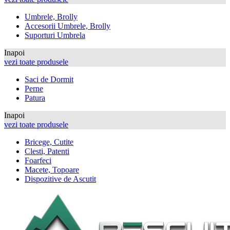
Umbrele, Brolly
Accesorii Umbrele, Brolly
Suporturi Umbrela
Inapoi
vezi toate produsele
Saci de Dormit
Perne
Patura
Inapoi
vezi toate produsele
Bricege, Cutite
Clesti, Patenti
Foarfeci
Macete, Topoare
Dispozitive de Ascutit