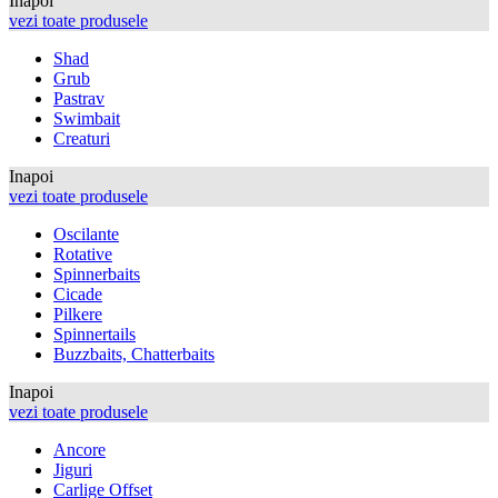
Inapoi
vezi toate produsele
Shad
Grub
Pastrav
Swimbait
Creaturi
Inapoi
vezi toate produsele
Oscilante
Rotative
Spinnerbaits
Cicade
Pilkere
Spinnertails
Buzzbaits, Chatterbaits
Inapoi
vezi toate produsele
Ancore
Jiguri
Carlige Offset