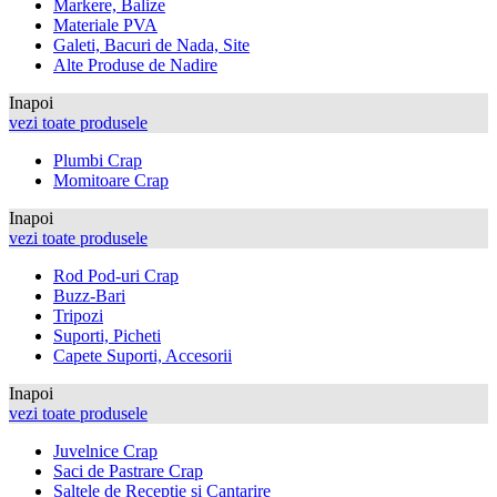
Markere, Balize
Materiale PVA
Galeti, Bacuri de Nada, Site
Alte Produse de Nadire
Inapoi
vezi toate produsele
Plumbi Crap
Momitoare Crap
Inapoi
vezi toate produsele
Rod Pod-uri Crap
Buzz-Bari
Tripozi
Suporti, Picheti
Capete Suporti, Accesorii
Inapoi
vezi toate produsele
Juvelnice Crap
Saci de Pastrare Crap
Saltele de Receptie si Cantarire