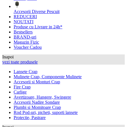
Accesorii Diverse Pescuit
REDUCERI
NOUTATI
Produse cu Livrare in 24h*
Bestsellers
BRAND-uri
Magazin Fizic
Voucher Cadou
Inapoi
vezi toate produsele
Lansete Crap
Mulinete Crap, Componente Mulinete
Accesorii si Monturi Crap
Fire Crap
Carlige
Avertizoare, Hangere, Swingere
Accesorii Nadire Sondare
Plumbi si Momitoare Crap
Rod Pod-uri, picheti, suporti lansete
Protectie, Pastrare