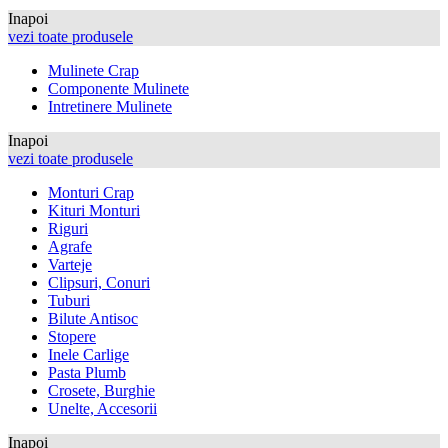
Inapoi
vezi toate produsele
Mulinete Crap
Componente Mulinete
Intretinere Mulinete
Inapoi
vezi toate produsele
Monturi Crap
Kituri Monturi
Riguri
Agrafe
Varteje
Clipsuri, Conuri
Tuburi
Bilute Antisoc
Stopere
Inele Carlige
Pasta Plumb
Crosete, Burghie
Unelte, Accesorii
Inapoi