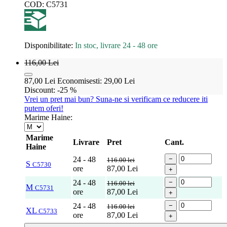
COD:
C5731
Disponibilitate:
In stoc, livrare 24 - 48 ore
116,00
Lei
87,00
Lei
Economisesti:
29,00
Lei
Discount:
-25 %
Vrei un pret mai bun? Suna-ne si verificam ce reducere iti
putem oferi!
Marime Haine:
Marime
Livrare
Pret
Cant.
Haine
24 - 48
−
116.00 lei
S
C5730
ore
87,00
Lei
+
24 - 48
−
116.00 lei
M
C5731
ore
87,00
Lei
+
24 - 48
−
116.00 lei
XL
C5733
ore
87,00
Lei
+