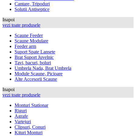
Cantare, Tripoduri
Solutii Antiseptice
Inapoi
vezi toate produsele
Scaune Feeder
Scaune Modulare
Feeder arm
Suport Spate Lansete
Brat Suport Juvelnic
Tavi, bacuri, boluri
Umbrela Nada, Brat Umbrela
Module Scaune, Picioare
Alte Accesorii Scaune
Inapoi
vezi toate produsele
Monturi Stationar
Riguri
Agrafe
Vartejuri
Clipsuri, Conuri
Kituri Monturi