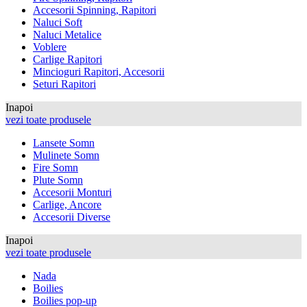
Accesorii Spinning, Rapitori
Naluci Soft
Naluci Metalice
Voblere
Carlige Rapitori
Mincioguri Rapitori, Accesorii
Seturi Rapitori
Inapoi
vezi toate produsele
Lansete Somn
Mulinete Somn
Fire Somn
Plute Somn
Accesorii Monturi
Carlige, Ancore
Accesorii Diverse
Inapoi
vezi toate produsele
Nada
Boilies
Boilies pop-up