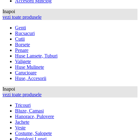
Accesorii Minciog
Inapoi
vezi toate produsele
Genti
Rucsacuri
Cutii
Borsete
Penare
Huse Lansete, Tuburi
Valigete
Huse Mulinete
Carucioare
Huse, Accesorii
Inapoi
vezi toate produsele
Tricouri
Bluze, Camasi
Hanorace, Pulovere
Jachete
Veste
Costume, Salopete
Pantaloni Lungi