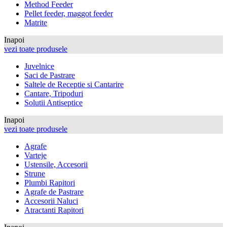
Method Feeder
Pellet feeder, maggot feeder
Matrite
Inapoi
vezi toate produsele
Juvelnice
Saci de Pastrare
Saltele de Receptie si Cantarire
Cantare, Tripoduri
Solutii Antiseptice
Inapoi
vezi toate produsele
Agrafe
Varteje
Ustensile, Accesorii
Strune
Plumbi Rapitori
Agrafe de Pastrare
Accesorii Naluci
Atractanti Rapitori