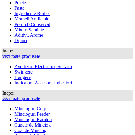
Pelete
Pasta
Ingrediente Boilies
Momeli Artificiale
Porumb Conservat
Mixuri Seminte
Aditivi, Arome
Dipuri
Inapoi
vezi toate produsele
Avertizori Electronici, Senzori
Swingere
Hangere
Indicatori, Accesorii Indicatori
Inapoi
vezi toate produsele
Mincioguri Crap
Mincioguri Feeder
Mincioguri Rapitori
Capete de Minciog
Cozi de Minciog