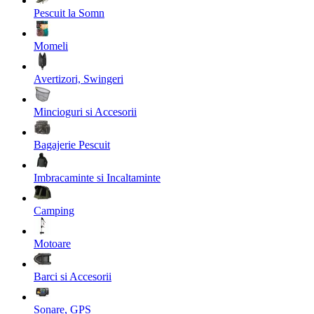
Pescuit la Somn
Momeli
Avertizori, Swingeri
Mincioguri si Accesorii
Bagajerie Pescuit
Imbracaminte si Incaltaminte
Camping
Motoare
Barci si Accesorii
Sonare, GPS