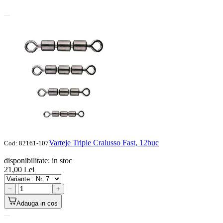
Varteje Triple Cralusso Fast, 12buc
Cod:
82161-107
disponibilitate:
in stoc
21,00
Lei
−
+
Adauga in cos