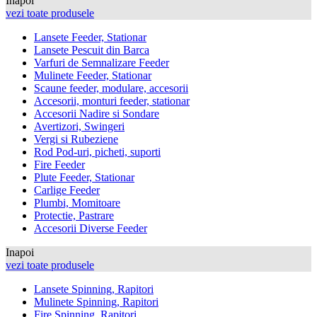
Inapoi
vezi toate produsele
Lansete Feeder, Stationar
Lansete Pescuit din Barca
Varfuri de Semnalizare Feeder
Mulinete Feeder, Stationar
Scaune feeder, modulare, accesorii
Accesorii, monturi feeder, stationar
Accesorii Nadire si Sondare
Avertizori, Swingeri
Vergi si Rubeziene
Rod Pod-uri, picheti, suporti
Fire Feeder
Plute Feeder, Stationar
Carlige Feeder
Plumbi, Momitoare
Protectie, Pastrare
Accesorii Diverse Feeder
Inapoi
vezi toate produsele
Lansete Spinning, Rapitori
Mulinete Spinning, Rapitori
Fire Spinning, Rapitori