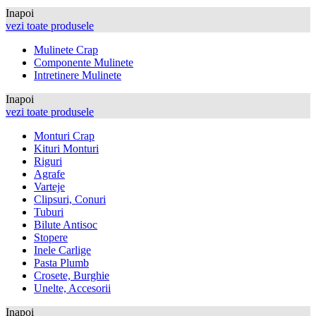
Inapoi
vezi toate produsele
Mulinete Crap
Componente Mulinete
Intretinere Mulinete
Inapoi
vezi toate produsele
Monturi Crap
Kituri Monturi
Riguri
Agrafe
Varteje
Clipsuri, Conuri
Tuburi
Bilute Antisoc
Stopere
Inele Carlige
Pasta Plumb
Crosete, Burghie
Unelte, Accesorii
Inapoi