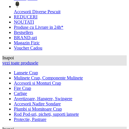
Accesorii Diverse Pescuit
REDUCERI
NOUTATI
Produse cu Livrare in 24h*
Bestsellers
BRAND-uri
Magazin Fizic
Voucher Cadou
Inapoi
vezi toate produsele
Lansete Crap
Mulinete Crap, Componente Mulinete
Accesorii si Monturi Crap
Fire Crap
Carlige
Avertizoare, Hangere, Swingere
Accesorii Nadire Sondare
Plumbi si Momitoare Crap
Rod Pod-uri, picheti, suporti lansete
Protectie, Pastrare