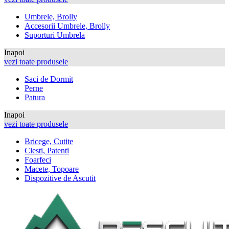
Umbrele, Brolly
Accesorii Umbrele, Brolly
Suporturi Umbrela
Inapoi
vezi toate produsele
Saci de Dormit
Perne
Patura
Inapoi
vezi toate produsele
Bricege, Cutite
Clesti, Patenti
Foarfeci
Macete, Topoare
Dispozitive de Ascutit