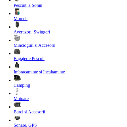
Pescuit la Somn
Momeli
Avertizori, Swingeri
Mincioguri si Accesorii
Bagajerie Pescuit
Imbracaminte si Incaltaminte
Camping
Motoare
Barci si Accesorii
Sonare, GPS