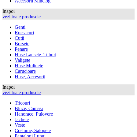
Accesorii Minciog
Inapoi
vezi toate produsele
Genti
Rucsacuri
Cutii
Borsete
Penare
Huse Lansete, Tuburi
Valigete
Huse Mulinete
Carucioare
Huse, Accesorii
Inapoi
vezi toate produsele
Tricouri
Bluze, Camasi
Hanorace, Pulovere
Jachete
Veste
Costume, Salopete
Pantaloni Lungi