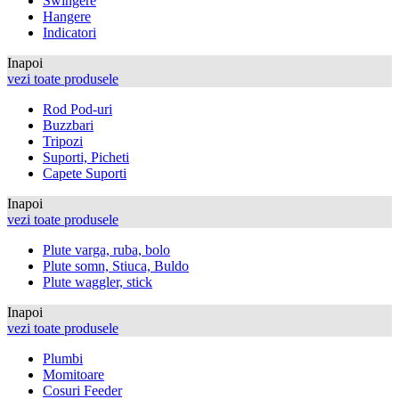
Swingere
Hangere
Indicatori
Inapoi
vezi toate produsele
Rod Pod-uri
Buzzbari
Tripozi
Suporti, Picheti
Capete Suporti
Inapoi
vezi toate produsele
Plute varga, ruba, bolo
Plute somn, Stiuca, Buldo
Plute waggler, stick
Inapoi
vezi toate produsele
Plumbi
Momitoare
Cosuri Feeder