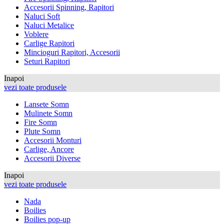
Accesorii Spinning, Rapitori
Naluci Soft
Naluci Metalice
Voblere
Carlige Rapitori
Mincioguri Rapitori, Accesorii
Seturi Rapitori
Inapoi
vezi toate produsele
Lansete Somn
Mulinete Somn
Fire Somn
Plute Somn
Accesorii Monturi
Carlige, Ancore
Accesorii Diverse
Inapoi
vezi toate produsele
Nada
Boilies
Boilies pop-up