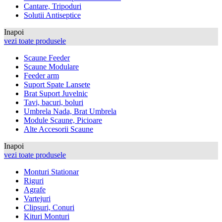
Cantare, Tripoduri
Solutii Antiseptice
Inapoi
vezi toate produsele
Scaune Feeder
Scaune Modulare
Feeder arm
Suport Spate Lansete
Brat Suport Juvelnic
Tavi, bacuri, boluri
Umbrela Nada, Brat Umbrela
Module Scaune, Picioare
Alte Accesorii Scaune
Inapoi
vezi toate produsele
Monturi Stationar
Riguri
Agrafe
Vartejuri
Clipsuri, Conuri
Kituri Monturi