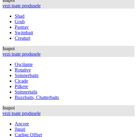
Inapoi
vezi toate produsele
Shad
Grub
Pastrav
Swimbait
Creaturi
Inapoi
vezi toate produsele
Oscilante
Rotative
Spinnerbaits
Cicade
Pilkere
Spinnertails
Buzzbaits, Chatterbaits
Inapoi
vezi toate produsele
Ancore
Jiguri
Carlige Offset