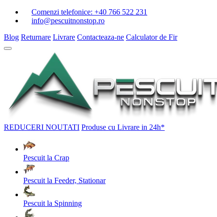
Comenzi telefonice:
+40 766 522 231
info@pescuitnonstop.ro
Blog
Returnare
Livrare
Contacteaza-ne
Calculator de Fir
REDUCERI
NOUTATI
Produse cu Livrare in 24h*
Pescuit la Crap
Pescuit la Feeder, Stationar
Pescuit la Spinning