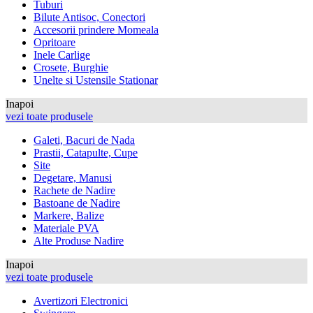
Tuburi
Bilute Antisoc, Conectori
Accesorii prindere Momeala
Opritoare
Inele Carlige
Crosete, Burghie
Unelte si Ustensile Stationar
Inapoi
vezi toate produsele
Galeti, Bacuri de Nada
Prastii, Catapulte, Cupe
Site
Degetare, Manusi
Rachete de Nadire
Bastoane de Nadire
Markere, Balize
Materiale PVA
Alte Produse Nadire
Inapoi
vezi toate produsele
Avertizori Electronici