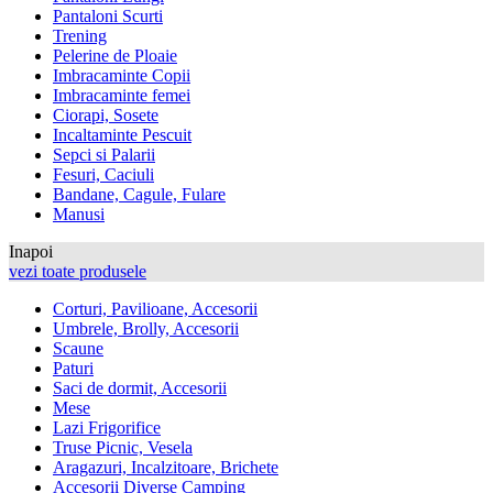
Pantaloni Scurti
Trening
Pelerine de Ploaie
Imbracaminte Copii
Imbracaminte femei
Ciorapi, Sosete
Incaltaminte Pescuit
Sepci si Palarii
Fesuri, Caciuli
Bandane, Cagule, Fulare
Manusi
Inapoi
vezi toate produsele
Corturi, Pavilioane, Accesorii
Umbrele, Brolly, Accesorii
Scaune
Paturi
Saci de dormit, Accesorii
Mese
Lazi Frigorifice
Truse Picnic, Vesela
Aragazuri, Incalzitoare, Brichete
Accesorii Diverse Camping