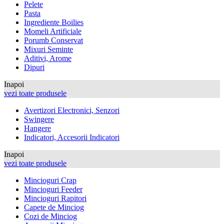
Pelete
Pasta
Ingrediente Boilies
Momeli Artificiale
Porumb Conservat
Mixuri Seminte
Aditivi, Arome
Dipuri
Inapoi
vezi toate produsele
Avertizori Electronici, Senzori
Swingere
Hangere
Indicatori, Accesorii Indicatori
Inapoi
vezi toate produsele
Mincioguri Crap
Mincioguri Feeder
Mincioguri Rapitori
Capete de Minciog
Cozi de Minciog