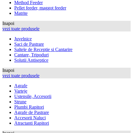
Method Feeder
Pellet feeder, maggot feeder
Matrite
Inapoi
vezi toate produsele
Juvelnice
Saci de Pastrare
Saltele de Receptie si Cantarire
Cantare, Tripoduri
Solutii Antiseptice
Inapoi
vezi toate produsele
Agrafe
Varteje
Ustensile, Accesorii
Strune
Plumbi Rapitori
Agrafe de Pastrare
Accesorii Naluci
Atractanti Rapitori