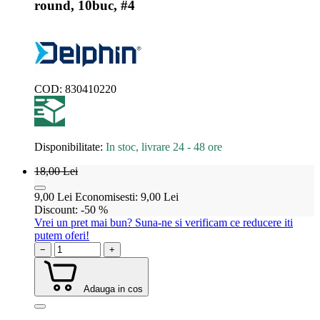
round, 10buc, #4
COD:
830410220
Disponibilitate:
In stoc, livrare 24 - 48 ore
18,00
Lei
9,00
Lei
Economisesti:
9,00
Lei
Discount:
-50 %
Vrei un pret mai bun? Suna-ne si verificam ce reducere iti
putem oferi!
−
+
Adauga in cos