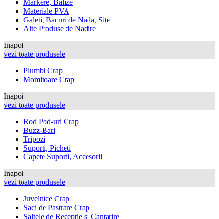
Markere, Balize
Materiale PVA
Galeti, Bacuri de Nada, Site
Alte Produse de Nadire
Inapoi
vezi toate produsele
Plumbi Crap
Momitoare Crap
Inapoi
vezi toate produsele
Rod Pod-uri Crap
Buzz-Bari
Tripozi
Suporti, Picheti
Capete Suporti, Accesorii
Inapoi
vezi toate produsele
Juvelnice Crap
Saci de Pastrare Crap
Saltele de Receptie si Cantarire