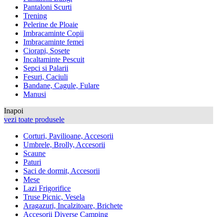
Pantaloni Scurti
Trening
Pelerine de Ploaie
Imbracaminte Copii
Imbracaminte femei
Ciorapi, Sosete
Incaltaminte Pescuit
Sepci si Palarii
Fesuri, Caciuli
Bandane, Cagule, Fulare
Manusi
Inapoi
vezi toate produsele
Corturi, Pavilioane, Accesorii
Umbrele, Brolly, Accesorii
Scaune
Paturi
Saci de dormit, Accesorii
Mese
Lazi Frigorifice
Truse Picnic, Vesela
Aragazuri, Incalzitoare, Brichete
Accesorii Diverse Camping