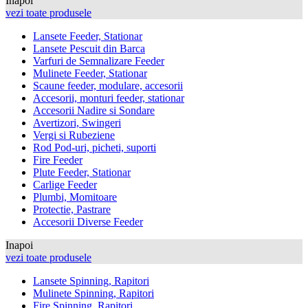
Inapoi
vezi toate produsele
Lansete Feeder, Stationar
Lansete Pescuit din Barca
Varfuri de Semnalizare Feeder
Mulinete Feeder, Stationar
Scaune feeder, modulare, accesorii
Accesorii, monturi feeder, stationar
Accesorii Nadire si Sondare
Avertizori, Swingeri
Vergi si Rubeziene
Rod Pod-uri, picheti, suporti
Fire Feeder
Plute Feeder, Stationar
Carlige Feeder
Plumbi, Momitoare
Protectie, Pastrare
Accesorii Diverse Feeder
Inapoi
vezi toate produsele
Lansete Spinning, Rapitori
Mulinete Spinning, Rapitori
Fire Spinning, Rapitori