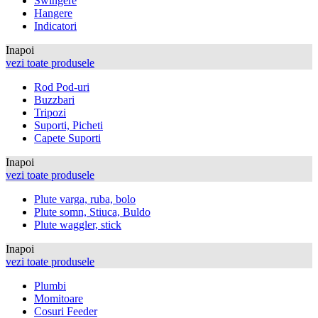
Swingere
Hangere
Indicatori
Inapoi
vezi toate produsele
Rod Pod-uri
Buzzbari
Tripozi
Suporti, Picheti
Capete Suporti
Inapoi
vezi toate produsele
Plute varga, ruba, bolo
Plute somn, Stiuca, Buldo
Plute waggler, stick
Inapoi
vezi toate produsele
Plumbi
Momitoare
Cosuri Feeder