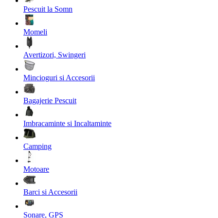
Pescuit la Somn
Momeli
Avertizori, Swingeri
Mincioguri si Accesorii
Bagajerie Pescuit
Imbracaminte si Incaltaminte
Camping
Motoare
Barci si Accesorii
Sonare, GPS