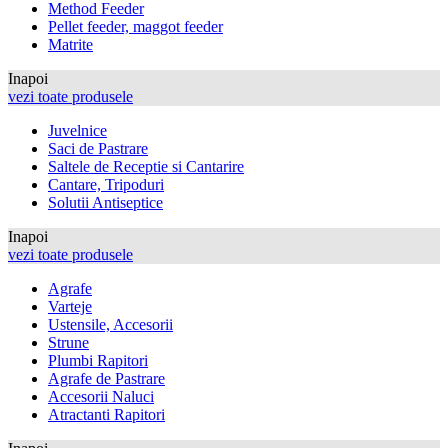
Method Feeder
Pellet feeder, maggot feeder
Matrite
Inapoi
vezi toate produsele
Juvelnice
Saci de Pastrare
Saltele de Receptie si Cantarire
Cantare, Tripoduri
Solutii Antiseptice
Inapoi
vezi toate produsele
Agrafe
Varteje
Ustensile, Accesorii
Strune
Plumbi Rapitori
Agrafe de Pastrare
Accesorii Naluci
Atractanti Rapitori