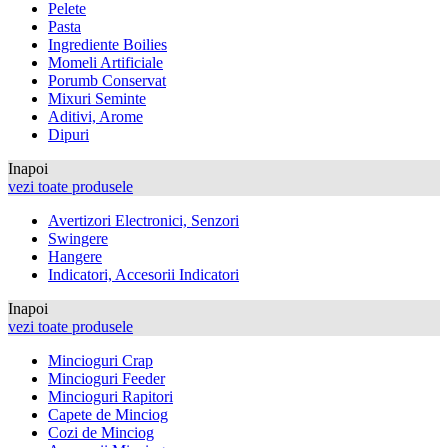
Pelete
Pasta
Ingrediente Boilies
Momeli Artificiale
Porumb Conservat
Mixuri Seminte
Aditivi, Arome
Dipuri
Inapoi
vezi toate produsele
Avertizori Electronici, Senzori
Swingere
Hangere
Indicatori, Accesorii Indicatori
Inapoi
vezi toate produsele
Mincioguri Crap
Mincioguri Feeder
Mincioguri Rapitori
Capete de Minciog
Cozi de Minciog