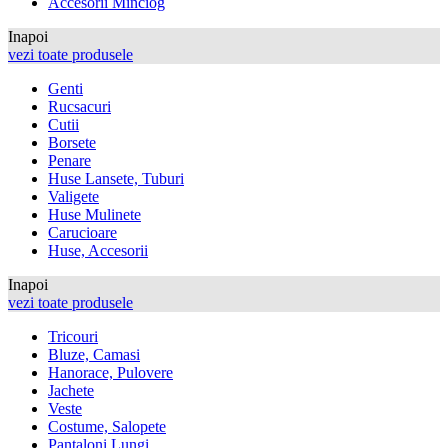
Accesorii Minciog
Inapoi
vezi toate produsele
Genti
Rucsacuri
Cutii
Borsete
Penare
Huse Lansete, Tuburi
Valigete
Huse Mulinete
Carucioare
Huse, Accesorii
Inapoi
vezi toate produsele
Tricouri
Bluze, Camasi
Hanorace, Pulovere
Jachete
Veste
Costume, Salopete
Pantaloni Lungi