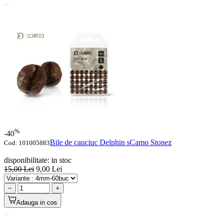
%
-40
Bile de cauciuc Delphin sCamo Stonez
Cod:
101005883
disponibilitate:
in stoc
15,00
Lei
9,00
Lei
−
+
Adauga in cos