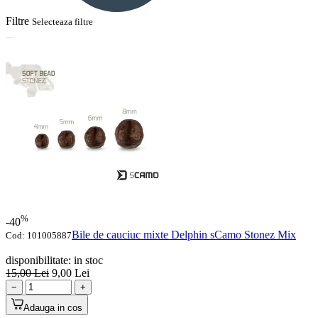
Filtre
Selecteaza filtre
%
-40
Bile de cauciuc mixte Delphin sCamo Stonez Mix
Cod:
101005887
disponibilitate:
in stoc
15,00
Lei
9,00
Lei
−
+
Adauga in cos