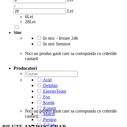
–
Lei
6Lei
28Lei
Stoc
In stoc - livrare 24h
In stoc furnizor
Nici un produs gasit care sa corespunda cu criteriile
cautarii
Producatori
Avid
Delphin
EnergoTeam
Fox
Korda
Korum
Nici un produs gasit care sa corespunda cu criteriile
Matrix
cautarii
Preston
Z-Fish
BILUTE ANTISOC CRAP