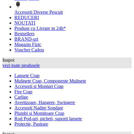
Accesorii Diverse Pescuit
REDUCERI
NOUTATI
Produse cu Livrare in 24h*
Bestsellers
BRAND-uri
Magazin Fizic
Voucher Cadou
Inapoi
vezi toate produsele
Lansete Crap
Mulinete Crap, Componente Mulinete
Accesorii si Monturi Crap
Fire Crap
Carlige
Avertizoare, Hangere, Swingere
Accesorii Nadire Sondare
Plumbi si Momitoare Crap
Rod Pod-uri, picheti, suporti lansete
Protectie, Pastrare