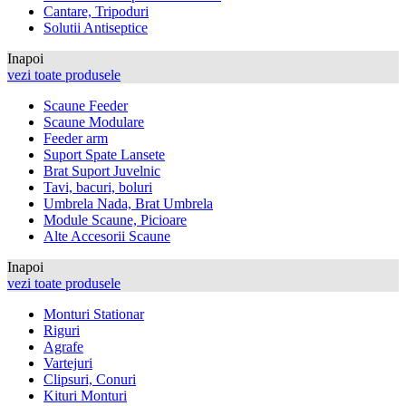
Cantare, Tripoduri
Solutii Antiseptice
Inapoi
vezi toate produsele
Scaune Feeder
Scaune Modulare
Feeder arm
Suport Spate Lansete
Brat Suport Juvelnic
Tavi, bacuri, boluri
Umbrela Nada, Brat Umbrela
Module Scaune, Picioare
Alte Accesorii Scaune
Inapoi
vezi toate produsele
Monturi Stationar
Riguri
Agrafe
Vartejuri
Clipsuri, Conuri
Kituri Monturi