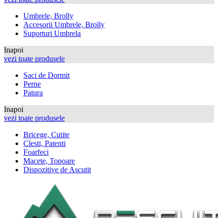
Umbrele, Brolly
Accesorii Umbrele, Brolly
Suporturi Umbrela
Inapoi
vezi toate produsele
Saci de Dormit
Perne
Patura
Inapoi
vezi toate produsele
Bricege, Cutite
Clesti, Patenti
Foarfeci
Macete, Topoare
Dispozitive de Ascutit