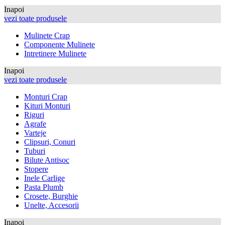
Inapoi
vezi toate produsele
Mulinete Crap
Componente Mulinete
Intretinere Mulinete
Inapoi
vezi toate produsele
Monturi Crap
Kituri Monturi
Riguri
Agrafe
Varteje
Clipsuri, Conuri
Tuburi
Bilute Antisoc
Stopere
Inele Carlige
Pasta Plumb
Crosete, Burghie
Unelte, Accesorii
Inapoi