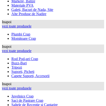
Markere, Balize
Materiale PVA
Galeti, Bacuri de Nada, Site
Alte Produse de Nadire
Inapoi
vezi toate produsele
Plumbi Crap
Momitoare Crap
Inapoi
vezi toate produsele
Rod Pod-uri Crap
Buzz-Bari
Tripozi
Suporti, Picheti
Capete Suporti, Accesorii
Inapoi
vezi toate produsele
Juvelnice Crap
Saci de Pastrare Crap
Saltele de Receptie si Cantarire