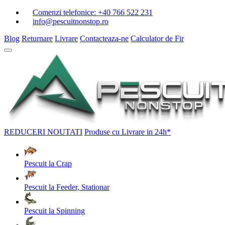
Comenzi telefonice:
+40 766 522 231
info@pescuitnonstop.ro
Blog
Returnare
Livrare
Contacteaza-ne
Calculator de Fir
REDUCERI
NOUTATI
Produse cu Livrare in 24h*
Pescuit la Crap
Pescuit la Feeder, Stationar
Pescuit la Spinning