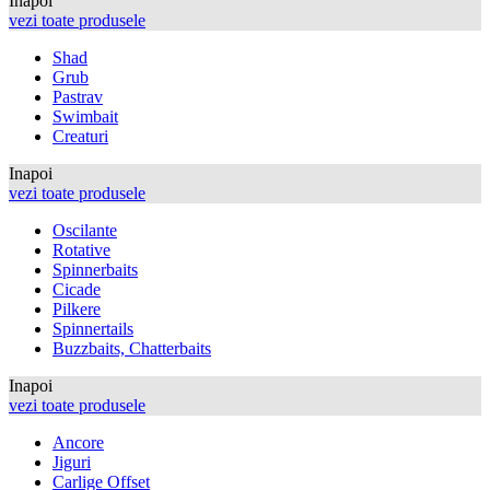
Inapoi
vezi toate produsele
Shad
Grub
Pastrav
Swimbait
Creaturi
Inapoi
vezi toate produsele
Oscilante
Rotative
Spinnerbaits
Cicade
Pilkere
Spinnertails
Buzzbaits, Chatterbaits
Inapoi
vezi toate produsele
Ancore
Jiguri
Carlige Offset