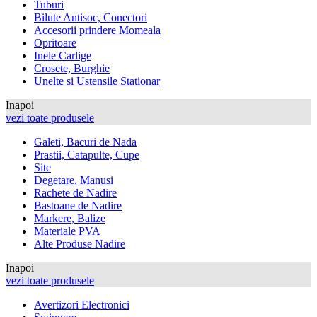
Tuburi
Bilute Antisoc, Conectori
Accesorii prindere Momeala
Opritoare
Inele Carlige
Crosete, Burghie
Unelte si Ustensile Stationar
Inapoi
vezi toate produsele
Galeti, Bacuri de Nada
Prastii, Catapulte, Cupe
Site
Degetare, Manusi
Rachete de Nadire
Bastoane de Nadire
Markere, Balize
Materiale PVA
Alte Produse Nadire
Inapoi
vezi toate produsele
Avertizori Electronici