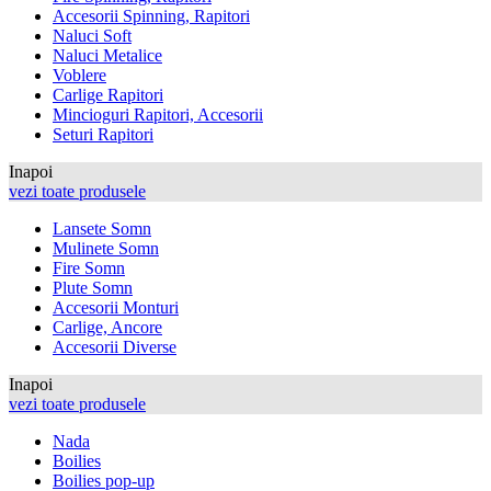
Accesorii Spinning, Rapitori
Naluci Soft
Naluci Metalice
Voblere
Carlige Rapitori
Mincioguri Rapitori, Accesorii
Seturi Rapitori
Inapoi
vezi toate produsele
Lansete Somn
Mulinete Somn
Fire Somn
Plute Somn
Accesorii Monturi
Carlige, Ancore
Accesorii Diverse
Inapoi
vezi toate produsele
Nada
Boilies
Boilies pop-up