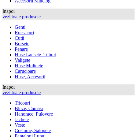
Accesorii Minciog
Inapoi
vezi toate produsele
Genti
Rucsacuri
Cutii
Borsete
Penare
Huse Lansete, Tuburi
Valigete
Huse Mulinete
Carucioare
Huse, Accesorii
Inapoi
vezi toate produsele
Tricouri
Bluze, Camasi
Hanorace, Pulovere
Jachete
Veste
Costume, Salopete
Pantaloni Lungi