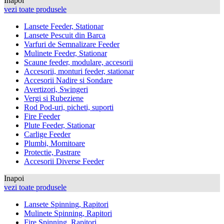
Inapoi
vezi toate produsele
Lansete Feeder, Stationar
Lansete Pescuit din Barca
Varfuri de Semnalizare Feeder
Mulinete Feeder, Stationar
Scaune feeder, modulare, accesorii
Accesorii, monturi feeder, stationar
Accesorii Nadire si Sondare
Avertizori, Swingeri
Vergi si Rubeziene
Rod Pod-uri, picheti, suporti
Fire Feeder
Plute Feeder, Stationar
Carlige Feeder
Plumbi, Momitoare
Protectie, Pastrare
Accesorii Diverse Feeder
Inapoi
vezi toate produsele
Lansete Spinning, Rapitori
Mulinete Spinning, Rapitori
Fire Spinning, Rapitori