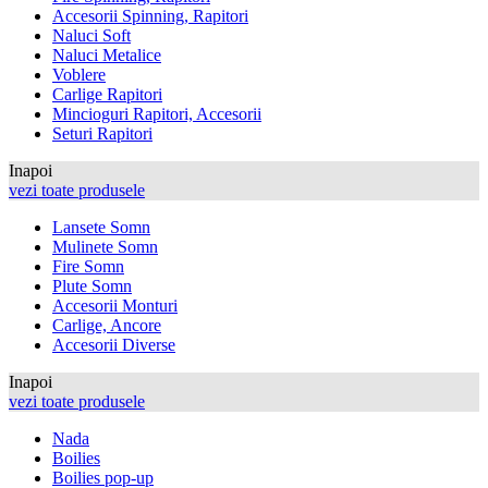
Accesorii Spinning, Rapitori
Naluci Soft
Naluci Metalice
Voblere
Carlige Rapitori
Mincioguri Rapitori, Accesorii
Seturi Rapitori
Inapoi
vezi toate produsele
Lansete Somn
Mulinete Somn
Fire Somn
Plute Somn
Accesorii Monturi
Carlige, Ancore
Accesorii Diverse
Inapoi
vezi toate produsele
Nada
Boilies
Boilies pop-up