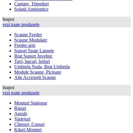
Cantare, Tripoduri
Solutii Antiseptice
Inapoi
vezi toate produsele
Scaune Feeder
Scaune Modulare
Feeder arm
Suport Spate Lansete
Brat Suport Juvelnic
Tavi, bacuri, boluri
Umbrela Nada, Brat Umbrela
Module Scaune, Picioare
Alte Accesorii Scaune
Inapoi
vezi toate produsele
Monturi Stationar
Riguri
Agrafe
Vartejuri
Clipsuri, Conuri
Kituri Monturi