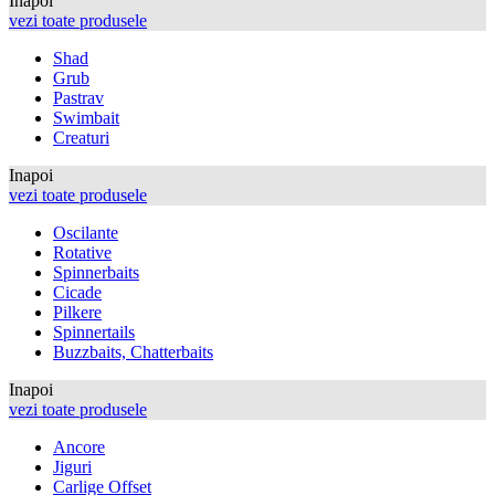
Inapoi
vezi toate produsele
Shad
Grub
Pastrav
Swimbait
Creaturi
Inapoi
vezi toate produsele
Oscilante
Rotative
Spinnerbaits
Cicade
Pilkere
Spinnertails
Buzzbaits, Chatterbaits
Inapoi
vezi toate produsele
Ancore
Jiguri
Carlige Offset