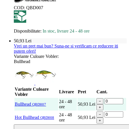
COD:
QBD007
Disponibilitate:
In stoc, livrare 24 - 48 ore
50,93
Lei
Vrei un pret mai bun? Suna-ne si verificam ce reducere iti
putem oferi!
Variante Culoare Vobler:
Bullhead
Variante Culoare
Livrare
Pret
Cant.
Vobler
24 - 48
−
Bullhead
50,93
Lei
QBD007
ore
+
24 - 48
−
Hot Bullhead
50,93
Lei
QBD008
ore
+