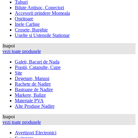
Tuburi
Bilute Antisoc, Conectori
Accesorii prindere Momeala
Opritoare
Inele Carlige
Crosete, Burghie
Unelte si Ustensile Stationar
Inapoi
vezi toate produsele
Galeti, Bacuri de Nada
Prastii, Catapulte, Cupe
Site
Degetare, Manusi
Rachete de Nadire
Bastoane de Nadire
Markere, Balize
Materiale PVA
Alte Produse Nadire
Inapoi
vezi toate produsele
Avertizori Electronici