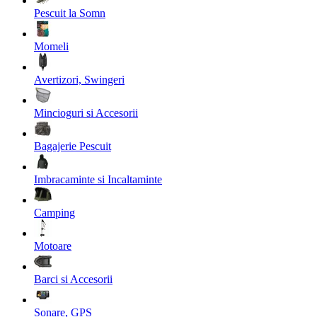
Pescuit la Somn
Momeli
Avertizori, Swingeri
Mincioguri si Accesorii
Bagajerie Pescuit
Imbracaminte si Incaltaminte
Camping
Motoare
Barci si Accesorii
Sonare, GPS