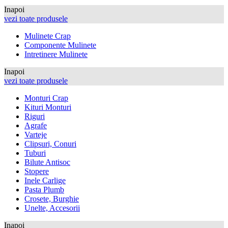
Inapoi
vezi toate produsele
Mulinete Crap
Componente Mulinete
Intretinere Mulinete
Inapoi
vezi toate produsele
Monturi Crap
Kituri Monturi
Riguri
Agrafe
Varteje
Clipsuri, Conuri
Tuburi
Bilute Antisoc
Stopere
Inele Carlige
Pasta Plumb
Crosete, Burghie
Unelte, Accesorii
Inapoi