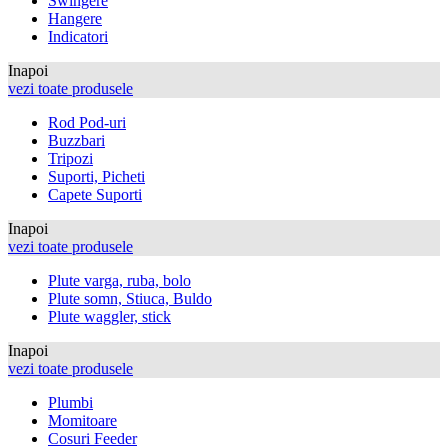
Swingere
Hangere
Indicatori
Inapoi
vezi toate produsele
Rod Pod-uri
Buzzbari
Tripozi
Suporti, Picheti
Capete Suporti
Inapoi
vezi toate produsele
Plute varga, ruba, bolo
Plute somn, Stiuca, Buldo
Plute waggler, stick
Inapoi
vezi toate produsele
Plumbi
Momitoare
Cosuri Feeder