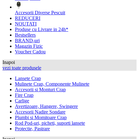
Accesorii Diverse Pescuit
REDUCERI
NOUTATI
Produse cu Livrare in 24h*
Bestsellers
BRAND-uri
Magazin Fizic
Voucher Cadou
Inapoi
vezi toate produsele
Lansete Crap
Mulinete Crap, Componente Mulinete
Accesorii si Monturi Crap
Fire Crap
Carlige
Avertizoare, Hangere, Swingere
Accesorii Nadire Sondare
Plumbi si Momitoare Crap
Rod Pod-uri, picheti, suporti lansete
Protectie, Pastrare