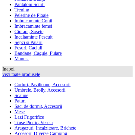
Pantaloni Scurti
Trening
Pelerine de Ploaie
Imbracaminte Copii
Imbracaminte femei
Ciorapi, Sosete
Incaltaminte Pescuit
Sepci si Palarii
Fesuri, Caciuli
Bandane, Cagule, Fulare
Manusi
Inapoi
vezi toate produsele
Corturi, Pavilioane, Accesorii
Umbrele, Brolly, Accesorii
Scaune
Paturi
Saci de dormit, Accesorii
Mese
Lazi Frigorifice
Truse Picnic, Vesela
Aragazuri, Incalzitoare, Brichete
Accesorii Diverse Camping