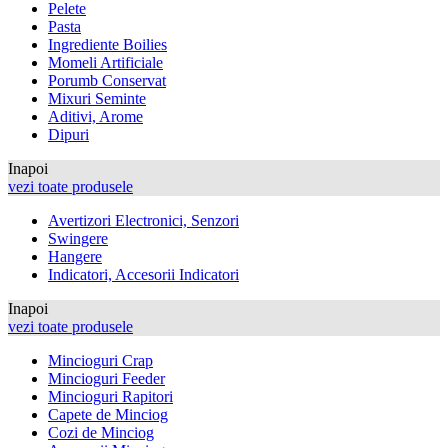
Pelete
Pasta
Ingrediente Boilies
Momeli Artificiale
Porumb Conservat
Mixuri Seminte
Aditivi, Arome
Dipuri
Inapoi
vezi toate produsele
Avertizori Electronici, Senzori
Swingere
Hangere
Indicatori, Accesorii Indicatori
Inapoi
vezi toate produsele
Mincioguri Crap
Mincioguri Feeder
Mincioguri Rapitori
Capete de Minciog
Cozi de Minciog