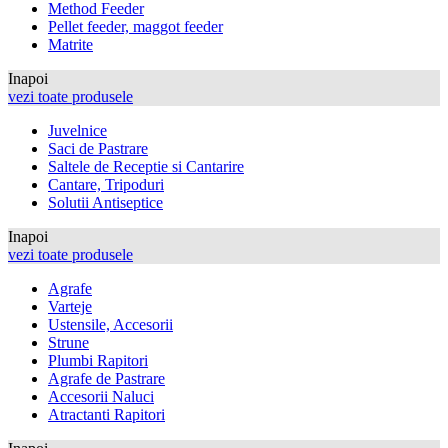
Method Feeder
Pellet feeder, maggot feeder
Matrite
Inapoi
vezi toate produsele
Juvelnice
Saci de Pastrare
Saltele de Receptie si Cantarire
Cantare, Tripoduri
Solutii Antiseptice
Inapoi
vezi toate produsele
Agrafe
Varteje
Ustensile, Accesorii
Strune
Plumbi Rapitori
Agrafe de Pastrare
Accesorii Naluci
Atractanti Rapitori