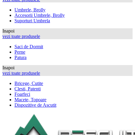
Umbrele, Brolly
Accesorii Umbrele, Brolly
Suporturi Umbrela
Inapoi
vezi toate produsele
Saci de Dormit
Perne
Patura
Inapoi
vezi toate produsele
Bricege, Cutite
Clesti, Patenti
Foarfeci
Macete, Topoare
Dispozitive de Ascutit