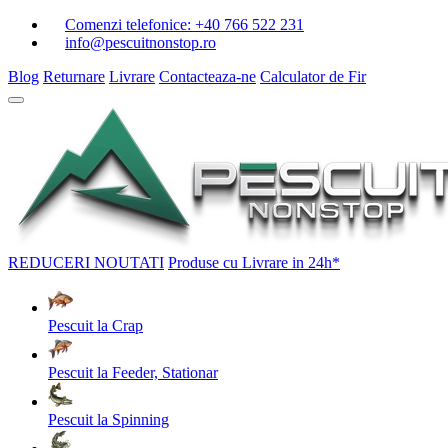
Comenzi telefonice:
+40 766 522 231
info@pescuitnonstop.ro
Blog
Returnare
Livrare
Contacteaza-ne
Calculator de Fir
REDUCERI
NOUTATI
Produse cu Livrare in 24h*
Pescuit la Crap
Pescuit la Feeder, Stationar
Pescuit la Spinning