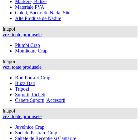
Markere, Balize
Materiale PVA
Galeti, Bacuri de Nada, Site
Alte Produse de Nadire
Inapoi
vezi toate produsele
Plumbi Crap
Momitoare Crap
Inapoi
vezi toate produsele
Rod Pod-uri Crap
Buzz-Bari
Tripozi
Suporti, Picheti
Capete Suporti, Accesorii
Inapoi
vezi toate produsele
Juvelnice Crap
Saci de Pastrare Crap
Saltele de Receptie si Cantarire