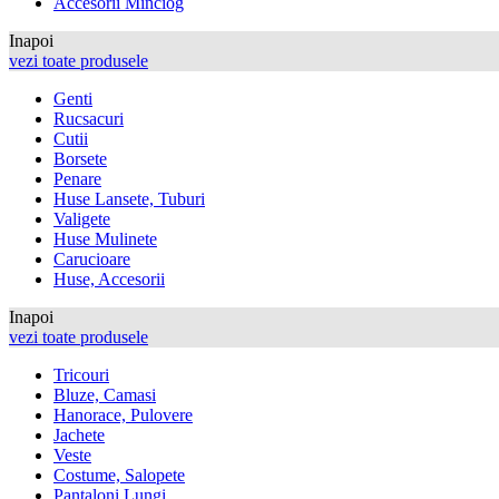
Accesorii Minciog
Inapoi
vezi toate produsele
Genti
Rucsacuri
Cutii
Borsete
Penare
Huse Lansete, Tuburi
Valigete
Huse Mulinete
Carucioare
Huse, Accesorii
Inapoi
vezi toate produsele
Tricouri
Bluze, Camasi
Hanorace, Pulovere
Jachete
Veste
Costume, Salopete
Pantaloni Lungi