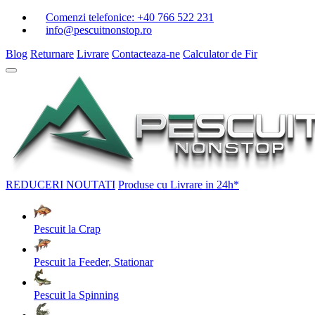
Comenzi telefonice:
+40 766 522 231
info@pescuitnonstop.ro
Blog
Returnare
Livrare
Contacteaza-ne
Calculator de Fir
REDUCERI
NOUTATI
Produse cu Livrare in 24h*
Pescuit la Crap
Pescuit la Feeder, Stationar
Pescuit la Spinning