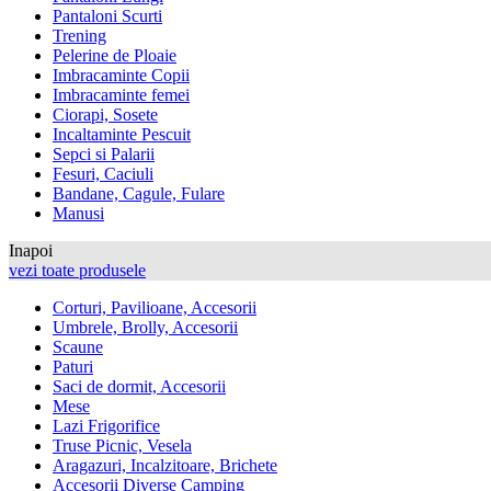
Pantaloni Scurti
Trening
Pelerine de Ploaie
Imbracaminte Copii
Imbracaminte femei
Ciorapi, Sosete
Incaltaminte Pescuit
Sepci si Palarii
Fesuri, Caciuli
Bandane, Cagule, Fulare
Manusi
Inapoi
vezi toate produsele
Corturi, Pavilioane, Accesorii
Umbrele, Brolly, Accesorii
Scaune
Paturi
Saci de dormit, Accesorii
Mese
Lazi Frigorifice
Truse Picnic, Vesela
Aragazuri, Incalzitoare, Brichete
Accesorii Diverse Camping