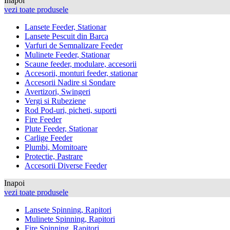
Inapoi
vezi toate produsele
Lansete Feeder, Stationar
Lansete Pescuit din Barca
Varfuri de Semnalizare Feeder
Mulinete Feeder, Stationar
Scaune feeder, modulare, accesorii
Accesorii, monturi feeder, stationar
Accesorii Nadire si Sondare
Avertizori, Swingeri
Vergi si Rubeziene
Rod Pod-uri, picheti, suporti
Fire Feeder
Plute Feeder, Stationar
Carlige Feeder
Plumbi, Momitoare
Protectie, Pastrare
Accesorii Diverse Feeder
Inapoi
vezi toate produsele
Lansete Spinning, Rapitori
Mulinete Spinning, Rapitori
Fire Spinning, Rapitori