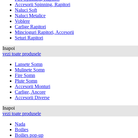
Accesorii Spinning, Rapitori
Naluci Soft
Naluci Metalice
Voblere
Carlige Rapitori
Mincioguri Rapitori, Accesorii
Seturi Rapitori
Inapoi
vezi toate produsele
Lansete Somn
Mulinete Somn
Fire Somn
Plute Somn
Accesorii Monturi
Carlige, Ancore
Accesorii Diverse
Inapoi
vezi toate produsele
Nada
Boilies
Boilies pop-up