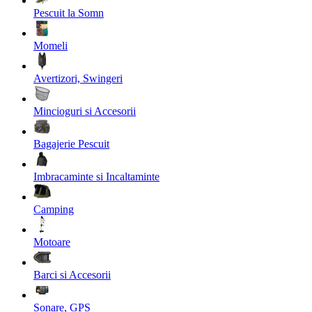
Pescuit la Somn
Momeli
Avertizori, Swingeri
Mincioguri si Accesorii
Bagajerie Pescuit
Imbracaminte si Incaltaminte
Camping
Motoare
Barci si Accesorii
Sonare, GPS