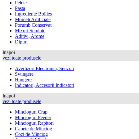
Pelete
Pasta
Ingrediente Boilies
Momeli Artificiale
Porumb Conservat
Mixuri Seminte
Aditivi, Arome
Dipuri
Inapoi
vezi toate produsele
Avertizori Electronici, Senzori
Swingere
Hangere
Indicatori, Accesorii Indicatori
Inapoi
vezi toate produsele
Mincioguri Crap
Mincioguri Feeder
Mincioguri Rapitori
Capete de Minciog
Cozi de Minciog