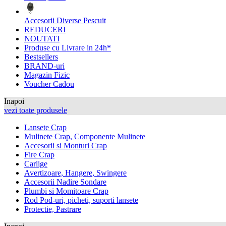
Accesorii Diverse Pescuit
REDUCERI
NOUTATI
Produse cu Livrare in 24h*
Bestsellers
BRAND-uri
Magazin Fizic
Voucher Cadou
Inapoi
vezi toate produsele
Lansete Crap
Mulinete Crap, Componente Mulinete
Accesorii si Monturi Crap
Fire Crap
Carlige
Avertizoare, Hangere, Swingere
Accesorii Nadire Sondare
Plumbi si Momitoare Crap
Rod Pod-uri, picheti, suporti lansete
Protectie, Pastrare