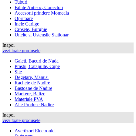
Tuburi
Bilute Antisoc, Conectori
Accesorii prindere Momeala
Opritoare
Inele Carlige
Crosete, Burghie
Unelte si Ustensile Stationar
Inapoi
vezi toate produsele
Galeti, Bacuri de Nada
Prastii, Catapulte, Cupe
Site
Degetare, Manusi
Rachete de Nadire
Bastoane de Nadire
Markere, Balize
Materiale PVA
Alte Produse Nadire
Inapoi
vezi toate produsele
Avertizori Electronici