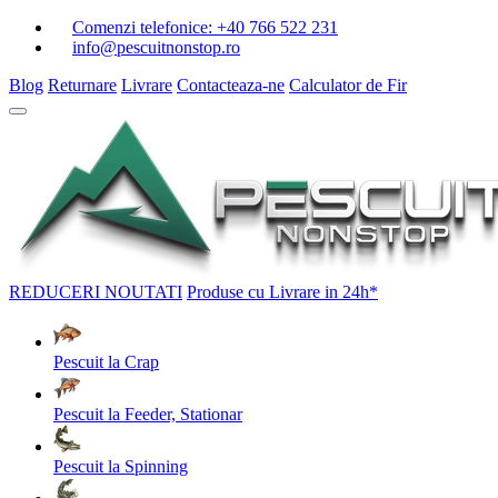
Comenzi telefonice:
+40 766 522 231
info@pescuitnonstop.ro
Blog
Returnare
Livrare
Contacteaza-ne
Calculator de Fir
REDUCERI
NOUTATI
Produse cu Livrare in 24h*
Pescuit la Crap
Pescuit la Feeder, Stationar
Pescuit la Spinning