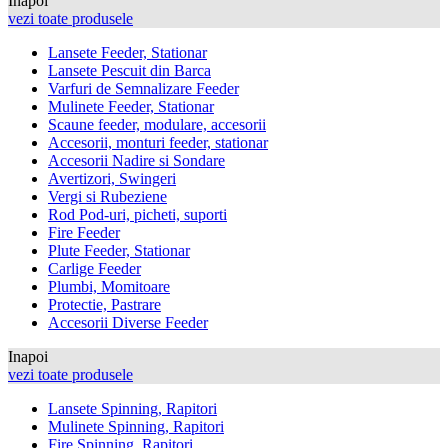
Inapoi
vezi toate produsele
Lansete Feeder, Stationar
Lansete Pescuit din Barca
Varfuri de Semnalizare Feeder
Mulinete Feeder, Stationar
Scaune feeder, modulare, accesorii
Accesorii, monturi feeder, stationar
Accesorii Nadire si Sondare
Avertizori, Swingeri
Vergi si Rubeziene
Rod Pod-uri, picheti, suporti
Fire Feeder
Plute Feeder, Stationar
Carlige Feeder
Plumbi, Momitoare
Protectie, Pastrare
Accesorii Diverse Feeder
Inapoi
vezi toate produsele
Lansete Spinning, Rapitori
Mulinete Spinning, Rapitori
Fire Spinning, Rapitori