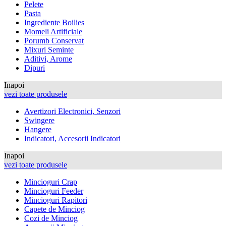
Pelete
Pasta
Ingrediente Boilies
Momeli Artificiale
Porumb Conservat
Mixuri Seminte
Aditivi, Arome
Dipuri
Inapoi
vezi toate produsele
Avertizori Electronici, Senzori
Swingere
Hangere
Indicatori, Accesorii Indicatori
Inapoi
vezi toate produsele
Mincioguri Crap
Mincioguri Feeder
Mincioguri Rapitori
Capete de Minciog
Cozi de Minciog