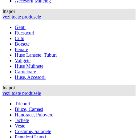
Accesorii Minciog
Inapoi
vezi toate produsele
Genti
Rucsacuri
Cutii
Borsete
Penare
Huse Lansete, Tuburi
Valigete
Huse Mulinete
Carucioare
Huse, Accesorii
Inapoi
vezi toate produsele
Tricouri
Bluze, Camasi
Hanorace, Pulovere
Jachete
Veste
Costume, Salopete
Pantaloni Lungi