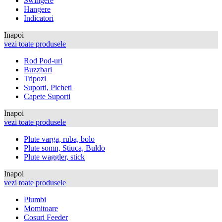
Swingere
Hangere
Indicatori
Inapoi
vezi toate produsele
Rod Pod-uri
Buzzbari
Tripozi
Suporti, Picheti
Capete Suporti
Inapoi
vezi toate produsele
Plute varga, ruba, bolo
Plute somn, Stiuca, Buldo
Plute waggler, stick
Inapoi
vezi toate produsele
Plumbi
Momitoare
Cosuri Feeder