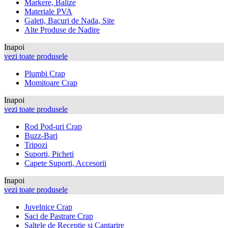
Markere, Balize
Materiale PVA
Galeti, Bacuri de Nada, Site
Alte Produse de Nadire
Inapoi
vezi toate produsele
Plumbi Crap
Momitoare Crap
Inapoi
vezi toate produsele
Rod Pod-uri Crap
Buzz-Bari
Tripozi
Suporti, Picheti
Capete Suporti, Accesorii
Inapoi
vezi toate produsele
Juvelnice Crap
Saci de Pastrare Crap
Saltele de Receptie si Cantarire