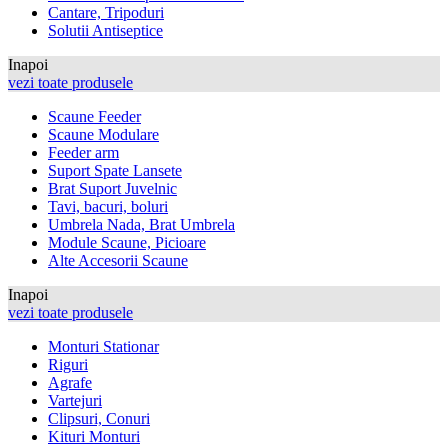
Cantare, Tripoduri
Solutii Antiseptice
Inapoi
vezi toate produsele
Scaune Feeder
Scaune Modulare
Feeder arm
Suport Spate Lansete
Brat Suport Juvelnic
Tavi, bacuri, boluri
Umbrela Nada, Brat Umbrela
Module Scaune, Picioare
Alte Accesorii Scaune
Inapoi
vezi toate produsele
Monturi Stationar
Riguri
Agrafe
Vartejuri
Clipsuri, Conuri
Kituri Monturi