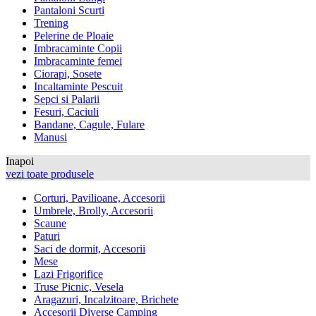
Pantaloni Scurti
Trening
Pelerine de Ploaie
Imbracaminte Copii
Imbracaminte femei
Ciorapi, Sosete
Incaltaminte Pescuit
Sepci si Palarii
Fesuri, Caciuli
Bandane, Cagule, Fulare
Manusi
Inapoi
vezi toate produsele
Corturi, Pavilioane, Accesorii
Umbrele, Brolly, Accesorii
Scaune
Paturi
Saci de dormit, Accesorii
Mese
Lazi Frigorifice
Truse Picnic, Vesela
Aragazuri, Incalzitoare, Brichete
Accesorii Diverse Camping