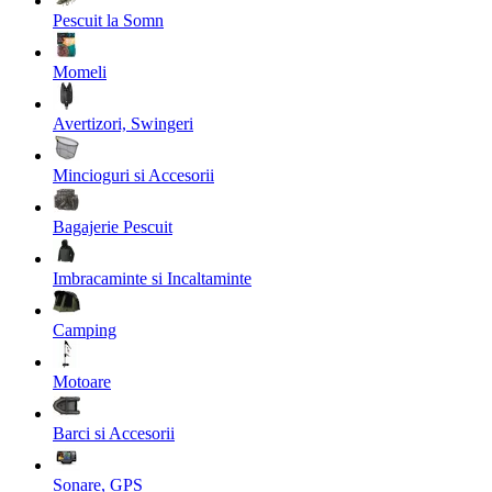
Pescuit la Somn
Momeli
Avertizori, Swingeri
Mincioguri si Accesorii
Bagajerie Pescuit
Imbracaminte si Incaltaminte
Camping
Motoare
Barci si Accesorii
Sonare, GPS