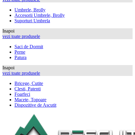
Umbrele, Brolly
Accesorii Umbrele, Brolly
Suporturi Umbrela
Inapoi
vezi toate produsele
Saci de Dormit
Perne
Patura
Inapoi
vezi toate produsele
Bricege, Cutite
Clesti, Patenti
Foarfeci
Macete, Topoare
Dispozitive de Ascutit