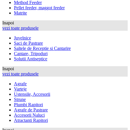
Method Feeder
Pellet feeder, maggot feeder
Matrite
Inapoi
vezi toate produsele
Juvelnice
Saci de Pastrare
Saltele de Receptie si Cantarire
Cantare, Tripoduri
Solutii Antiseptice
Inapoi
vezi toate produsele
Agrafe
Varteje
Ustensile, Accesorii
Strune
Plumbi Rapitori
Agrafe de Pastrare
Accesorii Naluci
Atractanti Rapitori