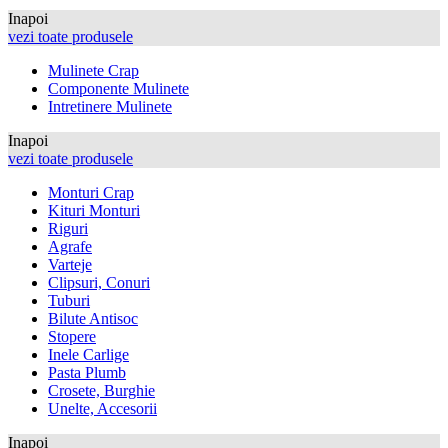
Inapoi
vezi toate produsele
Mulinete Crap
Componente Mulinete
Intretinere Mulinete
Inapoi
vezi toate produsele
Monturi Crap
Kituri Monturi
Riguri
Agrafe
Varteje
Clipsuri, Conuri
Tuburi
Bilute Antisoc
Stopere
Inele Carlige
Pasta Plumb
Crosete, Burghie
Unelte, Accesorii
Inapoi