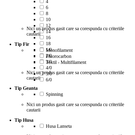
4
6
8
10
12
Nici un produs gasit care sa corespunda cu criteriile
14
cautarii
16
18
Tip Fir
1/0
Monofilament
2/0
Fluorocarbon
3/0
Textil - Multifilament
4/0
Nici un produs gasit care sa corespunda cu criteriile
5/0
cautarii
6/0
Tip Geanta
Spinning
Nici un produs gasit care sa corespunda cu criteriile
cautarii
Tip Husa
Husa Lanseta