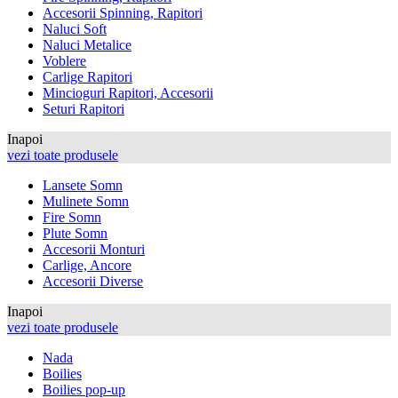
Accesorii Spinning, Rapitori
Naluci Soft
Naluci Metalice
Voblere
Carlige Rapitori
Mincioguri Rapitori, Accesorii
Seturi Rapitori
Inapoi
vezi toate produsele
Lansete Somn
Mulinete Somn
Fire Somn
Plute Somn
Accesorii Monturi
Carlige, Ancore
Accesorii Diverse
Inapoi
vezi toate produsele
Nada
Boilies
Boilies pop-up