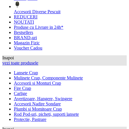
Accesorii Diverse Pescuit
REDUCERI
NOUTATI
Produse cu Livrare in 24h*
Bestsellers
BRAND-uri
Magazin Fizic
Voucher Cadou
Inapoi
vezi toate produsele
Lansete Crap
Mulinete Crap, Componente Mulinete
Accesorii si Monturi Crap
Fire Crap
Carlige
Avertizoare, Hangere, Swingere
Accesorii Nadire Sondare
Plumbi si Momitoare Crap
Rod Pod-uri, picheti, suporti lansete
Protectie, Pastrare