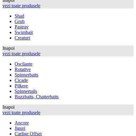
Inapoi
vezi toate produsele
Shad
Grub
Pastrav
Swimbait
Creaturi
Inapoi
vezi toate produsele
Oscilante
Rotative
Spinnerbaits
Cicade
Pilkere
Spinnertails
Buzzbaits, Chatterbaits
Inapoi
vezi toate produsele
Ancore
Jiguri
Carlige Offset