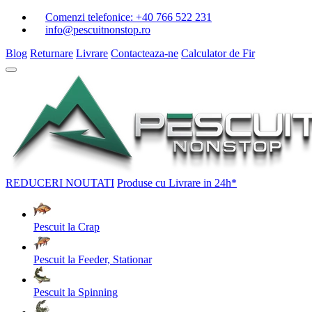
Comenzi telefonice:
+40 766 522 231
info@pescuitnonstop.ro
Blog
Returnare
Livrare
Contacteaza-ne
Calculator de Fir
REDUCERI
NOUTATI
Produse cu Livrare in 24h*
Pescuit la Crap
Pescuit la Feeder, Stationar
Pescuit la Spinning