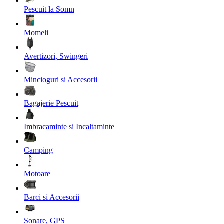
Pescuit la Somn
Momeli
Avertizori, Swingeri
Mincioguri si Accesorii
Bagajerie Pescuit
Imbracaminte si Incaltaminte
Camping
Motoare
Barci si Accesorii
Sonare, GPS