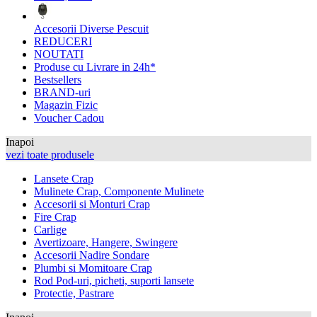
Accesorii Diverse Pescuit
REDUCERI
NOUTATI
Produse cu Livrare in 24h*
Bestsellers
BRAND-uri
Magazin Fizic
Voucher Cadou
Inapoi
vezi toate produsele
Lansete Crap
Mulinete Crap, Componente Mulinete
Accesorii si Monturi Crap
Fire Crap
Carlige
Avertizoare, Hangere, Swingere
Accesorii Nadire Sondare
Plumbi si Momitoare Crap
Rod Pod-uri, picheti, suporti lansete
Protectie, Pastrare