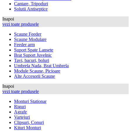
Cantare, Tripoduri
Solutii Antiseptice
Inapoi
vezi toate produsele
Scaune Feeder
Scaune Modulare
Feeder arm
Suport Spate Lansete
Brat Suport Juvelnic
Tavi, bacuri, boluri
Umbrela Nada, Brat Umbrela
Module Scaune, Picioare
Alte Accesorii Scaune
Inapoi
vezi toate produsele
Monturi Stationar
Riguri
Agrafe
Vartejuri
Clipsuri, Conuri
Kituri Monturi