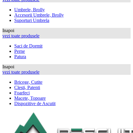
Umbrele, Brolly
Accesorii Umbrele, Brolly
Suporturi Umbrela
Inapoi
vezi toate produsele
Saci de Dormit
Perne
Patura
Inapoi
vezi toate produsele
Bricege, Cutite
Clesti, Patenti
Foarfeci
Macete, Topoare
Dispozitive de Ascutit