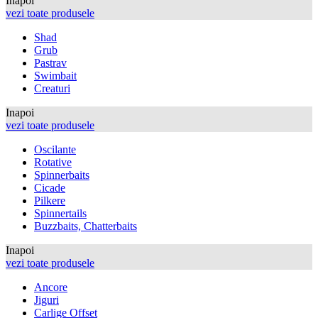
Inapoi
vezi toate produsele
Shad
Grub
Pastrav
Swimbait
Creaturi
Inapoi
vezi toate produsele
Oscilante
Rotative
Spinnerbaits
Cicade
Pilkere
Spinnertails
Buzzbaits, Chatterbaits
Inapoi
vezi toate produsele
Ancore
Jiguri
Carlige Offset