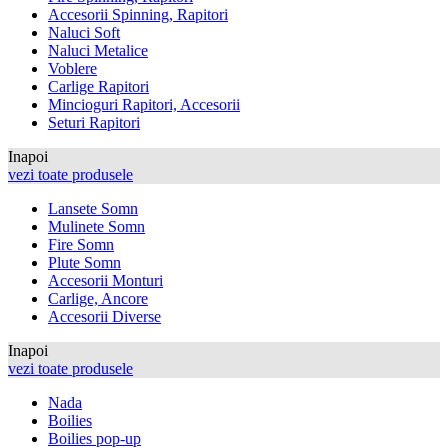
Accesorii Spinning, Rapitori
Naluci Soft
Naluci Metalice
Voblere
Carlige Rapitori
Mincioguri Rapitori, Accesorii
Seturi Rapitori
Inapoi
vezi toate produsele
Lansete Somn
Mulinete Somn
Fire Somn
Plute Somn
Accesorii Monturi
Carlige, Ancore
Accesorii Diverse
Inapoi
vezi toate produsele
Nada
Boilies
Boilies pop-up