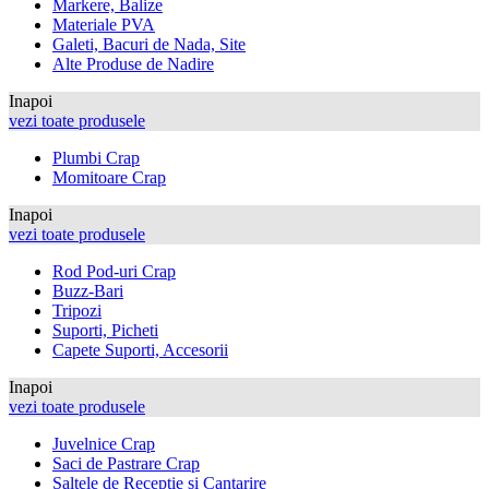
Markere, Balize
Materiale PVA
Galeti, Bacuri de Nada, Site
Alte Produse de Nadire
Inapoi
vezi toate produsele
Plumbi Crap
Momitoare Crap
Inapoi
vezi toate produsele
Rod Pod-uri Crap
Buzz-Bari
Tripozi
Suporti, Picheti
Capete Suporti, Accesorii
Inapoi
vezi toate produsele
Juvelnice Crap
Saci de Pastrare Crap
Saltele de Receptie si Cantarire