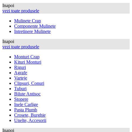
Inapoi
vezi toate produsele
Mulinete Crap
Componente Mulinete
Intretinere Mulinete
Inapoi
vezi toate produsele
Monturi Crap
Kituri Monturi
Riguri
Agrafe
Varteje
Clipsuri, Conuri
Tuburi
Bilute Antisoc
Stopere
Inele Carlige
Pasta Plumb
Crosete, Burghie
Unelte, Accesorii
Inapoi