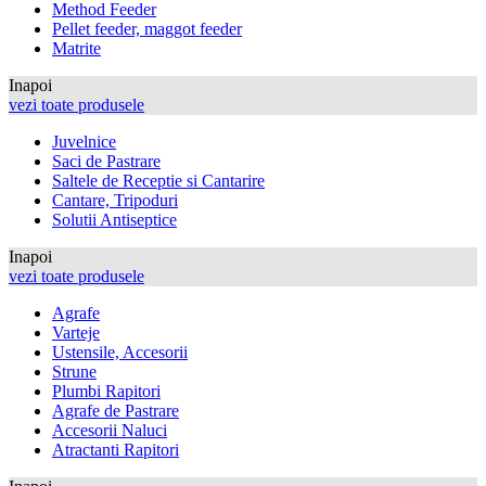
Method Feeder
Pellet feeder, maggot feeder
Matrite
Inapoi
vezi toate produsele
Juvelnice
Saci de Pastrare
Saltele de Receptie si Cantarire
Cantare, Tripoduri
Solutii Antiseptice
Inapoi
vezi toate produsele
Agrafe
Varteje
Ustensile, Accesorii
Strune
Plumbi Rapitori
Agrafe de Pastrare
Accesorii Naluci
Atractanti Rapitori