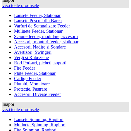
Inapoi
vezi toate produsele
Lansete Feeder, Stationar
Lansete Pescuit din Barca
Varfuri de Semnalizare Feeder
Mulinete Feeder, Stationar
Scaune feeder, modulare, accesorii
Accesorii, monturi feeder, stationar
Accesorii Nadire si Sondare
Avertizori, Swingeri
Vergi si Rubeziene
Rod Pod-uri, picheti, suporti
Fire Feeder
Plute Feeder, Stationar
Carlige Feeder
Plumbi, Momitoare
Protectie, Pastrare
Accesorii Diverse Feeder
Inapoi
vezi toate produsele
Lansete Spinning, Rapitori
Mulinete Spinning, Rapitori
Fire Spinning, Rapitori