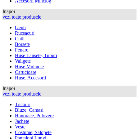
Accesorii Minciog
Inapoi
vezi toate produsele
Genti
Rucsacuri
Cutii
Borsete
Penare
Huse Lansete, Tuburi
Valigete
Huse Mulinete
Carucioare
Huse, Accesorii
Inapoi
vezi toate produsele
Tricouri
Bluze, Camasi
Hanorace, Pulovere
Jachete
Veste
Costume, Salopete
Pantaloni Lungi