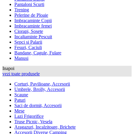
Pantaloni Scurti
Trening
Pelerine de Ploaie
Imbracaminte Copii
Imbracaminte femei
Ciorapi, Sosete
Incaltaminte Pescuit
Sepci si Palarii
Fesuri, Caciuli
Bandane, Cagule, Fulare
Manusi
Inapoi
vezi toate produsele
Corturi, Pavilioane, Accesorii
Umbrele, Brolly, Accesorii
Scaune
Paturi
Saci de dormit, Accesorii
Mese
Lazi Frigorifice
Truse Picnic, Vesela
Aragazuri, Incalzitoare, Brichete
Accesorii Diverse Camping