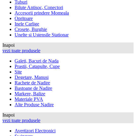
Tuburi
Bilute Antisoc, Conectori
Accesorii prindere Momeala
Opritoare
Inele Carlige
Crosete, Burghie
Unelte si Ustensile Stationar
Inapoi
vezi toate produsele
Galeti, Bacuri de Nada
Prastii, Catapulte, Cupe
Site
Degetare, Manusi
Rachete de Nadire
Bastoane de Nadire
Markere, Balize
Materiale PVA
Alte Produse Nadire
Inapoi
vezi toate produsele
Avertizori Electronici