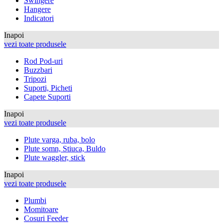
Swingere
Hangere
Indicatori
Inapoi
vezi toate produsele
Rod Pod-uri
Buzzbari
Tripozi
Suporti, Picheti
Capete Suporti
Inapoi
vezi toate produsele
Plute varga, ruba, bolo
Plute somn, Stiuca, Buldo
Plute waggler, stick
Inapoi
vezi toate produsele
Plumbi
Momitoare
Cosuri Feeder