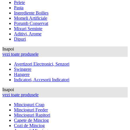
Pelete
Pasta
Ingrediente Boilies
Momeli Artificiale
Porumb Conservat
Mixuri Seminte
Aditivi, Arome
Dipuri
Inapoi
vezi toate produsele
Avertizori Electronici, Senzori
Swingere
Hangere
Indicatori, Accesorii Indicatori
Inapoi
vezi toate produsele
Mincioguri Crap
Mincioguri Feeder
Mincioguri Rapitori
Capete de Minciog
Cozi de Minciog