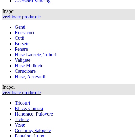
Accesorii Minciog
Inapoi
vezi toate produsele
Genti
Rucsacuri
Cutii
Borsete
Penare
Huse Lansete, Tuburi
Valigete
Huse Mulinete
Carucioare
Huse, Accesorii
Inapoi
vezi toate produsele
Tricouri
Bluze, Camasi
Hanorace, Pulovere
Jachete
Veste
Costume, Salopete
Pantaloni Lungi