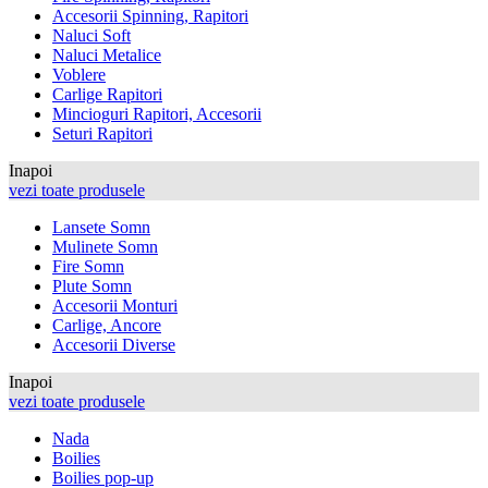
Accesorii Spinning, Rapitori
Naluci Soft
Naluci Metalice
Voblere
Carlige Rapitori
Mincioguri Rapitori, Accesorii
Seturi Rapitori
Inapoi
vezi toate produsele
Lansete Somn
Mulinete Somn
Fire Somn
Plute Somn
Accesorii Monturi
Carlige, Ancore
Accesorii Diverse
Inapoi
vezi toate produsele
Nada
Boilies
Boilies pop-up