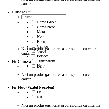
cautarii
Culoare Fir
Camo Green
Camo Neon
Metalic
Neon
Rosu
Camou
Nici un produs gasit care sa corespunda cu criteriile
Verde
cautarii
Portocaliu
Transparent
Fir Camasa
Negru
Da
Nici un produs gasit care sa corespunda cu criteriile
cautarii
Fir Fluo (Vizibil Noaptea)
Da
Nu
Nici un produs gasit care sa corespunda cu criteriile