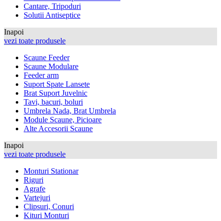
Cantare, Tripoduri
Solutii Antiseptice
Inapoi
vezi toate produsele
Scaune Feeder
Scaune Modulare
Feeder arm
Suport Spate Lansete
Brat Suport Juvelnic
Tavi, bacuri, boluri
Umbrela Nada, Brat Umbrela
Module Scaune, Picioare
Alte Accesorii Scaune
Inapoi
vezi toate produsele
Monturi Stationar
Riguri
Agrafe
Vartejuri
Clipsuri, Conuri
Kituri Monturi