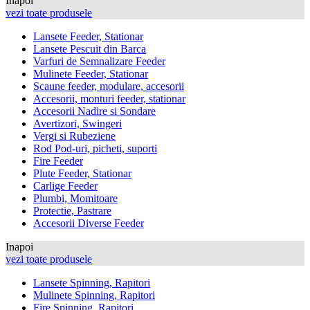
Inapoi
vezi toate produsele
Lansete Feeder, Stationar
Lansete Pescuit din Barca
Varfuri de Semnalizare Feeder
Mulinete Feeder, Stationar
Scaune feeder, modulare, accesorii
Accesorii, monturi feeder, stationar
Accesorii Nadire si Sondare
Avertizori, Swingeri
Vergi si Rubeziene
Rod Pod-uri, picheti, suporti
Fire Feeder
Plute Feeder, Stationar
Carlige Feeder
Plumbi, Momitoare
Protectie, Pastrare
Accesorii Diverse Feeder
Inapoi
vezi toate produsele
Lansete Spinning, Rapitori
Mulinete Spinning, Rapitori
Fire Spinning, Rapitori