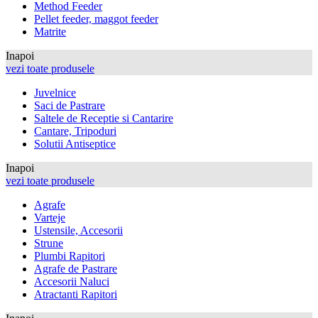
Method Feeder
Pellet feeder, maggot feeder
Matrite
Inapoi
vezi toate produsele
Juvelnice
Saci de Pastrare
Saltele de Receptie si Cantarire
Cantare, Tripoduri
Solutii Antiseptice
Inapoi
vezi toate produsele
Agrafe
Varteje
Ustensile, Accesorii
Strune
Plumbi Rapitori
Agrafe de Pastrare
Accesorii Naluci
Atractanti Rapitori