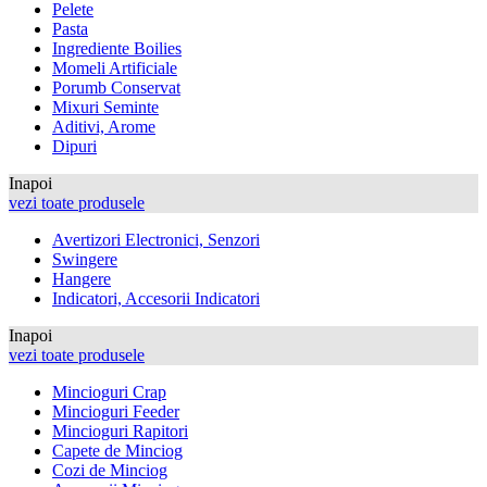
Pelete
Pasta
Ingrediente Boilies
Momeli Artificiale
Porumb Conservat
Mixuri Seminte
Aditivi, Arome
Dipuri
Inapoi
vezi toate produsele
Avertizori Electronici, Senzori
Swingere
Hangere
Indicatori, Accesorii Indicatori
Inapoi
vezi toate produsele
Mincioguri Crap
Mincioguri Feeder
Mincioguri Rapitori
Capete de Minciog
Cozi de Minciog