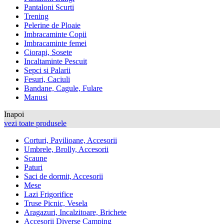
Pantaloni Scurti
Trening
Pelerine de Ploaie
Imbracaminte Copii
Imbracaminte femei
Ciorapi, Sosete
Incaltaminte Pescuit
Sepci si Palarii
Fesuri, Caciuli
Bandane, Cagule, Fulare
Manusi
Inapoi
vezi toate produsele
Corturi, Pavilioane, Accesorii
Umbrele, Brolly, Accesorii
Scaune
Paturi
Saci de dormit, Accesorii
Mese
Lazi Frigorifice
Truse Picnic, Vesela
Aragazuri, Incalzitoare, Brichete
Accesorii Diverse Camping