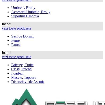
Umbrele, Brolly
Accesorii Umbrele, Brolly
Suporturi Umbrela
Inapoi
vezi toate produsele
Saci de Dormit
Perne
Patura
Inapoi
vezi toate produsele
Bricege, Cutite
Clesti, Patenti
Foarfeci
Macete, Topoare
Dispozitive de Ascutit