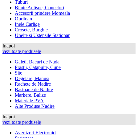
Tuburi
Bilute Antisoc, Conectori
Accesorii prindere Momeala
Opritoare
Inele Carlige
Crosete, Burghie
Unelte si Ustensile Stationar
Inapoi
vezi toate produsele
Galeti, Bacuri de Nada
Prastii, Catapulte, Cupe
Site
Degetare, Manusi
Rachete de Nadire
Bastoane de Nadire
Markere, Balize
Materiale PVA
Alte Produse Nadire
Inapoi
vezi toate produsele
Avertizori Electronici