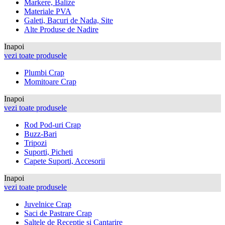
Markere, Balize
Materiale PVA
Galeti, Bacuri de Nada, Site
Alte Produse de Nadire
Inapoi
vezi toate produsele
Plumbi Crap
Momitoare Crap
Inapoi
vezi toate produsele
Rod Pod-uri Crap
Buzz-Bari
Tripozi
Suporti, Picheti
Capete Suporti, Accesorii
Inapoi
vezi toate produsele
Juvelnice Crap
Saci de Pastrare Crap
Saltele de Receptie si Cantarire