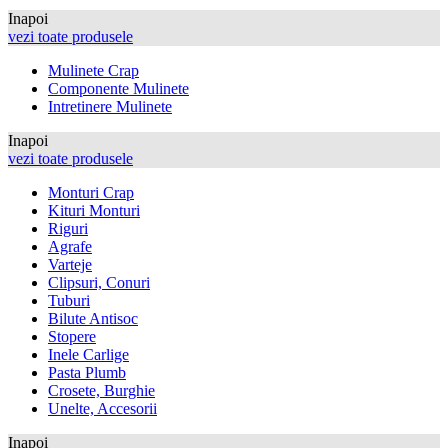
Inapoi
vezi toate produsele
Mulinete Crap
Componente Mulinete
Intretinere Mulinete
Inapoi
vezi toate produsele
Monturi Crap
Kituri Monturi
Riguri
Agrafe
Varteje
Clipsuri, Conuri
Tuburi
Bilute Antisoc
Stopere
Inele Carlige
Pasta Plumb
Crosete, Burghie
Unelte, Accesorii
Inapoi