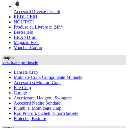
Accesorii Diverse Pescuit
REDUCERI
NOUTATI
Produse cu Livrare in 24h*
Bestsellers
BRAND-uri
Magazin Fizic
Voucher Cadou
Inapoi
vezi toate produsele
Lansete Crap
Mulinete Crap, Componente Mulinete
Accesorii si Monturi Crap
Fire Crap
Carlige
Avertizoare, Hangere, Swingere
Accesorii Nadire Sondare
Plumbi si Momitoare Crap
Rod Pod-uri, picheti, suporti lansete
Protectie, Pastrare