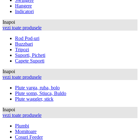
Swingere
Hangere
Indicatori
Inapoi
vezi toate produsele
Rod Pod-uri
Buzzbari
Tripozi
Suporti, Picheti
Capete Suporti
Inapoi
vezi toate produsele
Plute varga, ruba, bolo
Plute somn, Stiuca, Buldo
Plute waggler, stick
Inapoi
vezi toate produsele
Plumbi
Momitoare
Cosuri Feeder