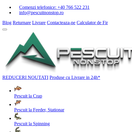
Comenzi telefonice:
+40 766 522 231
info@pescuitnonstop.ro
Blog
Returnare
Livrare
Contacteaza-ne
Calculator de Fir
REDUCERI
NOUTATI
Produse cu Livrare in 24h*
Pescuit la Crap
Pescuit la Feeder, Stationar
Pescuit la Spinning