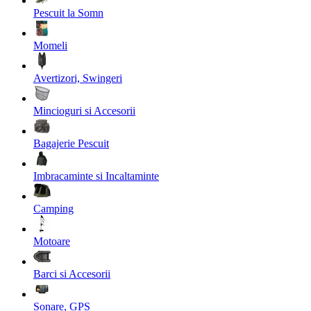
Pescuit la Somn
Momeli
Avertizori, Swingeri
Mincioguri si Accesorii
Bagajerie Pescuit
Imbracaminte si Incaltaminte
Camping
Motoare
Barci si Accesorii
Sonare, GPS