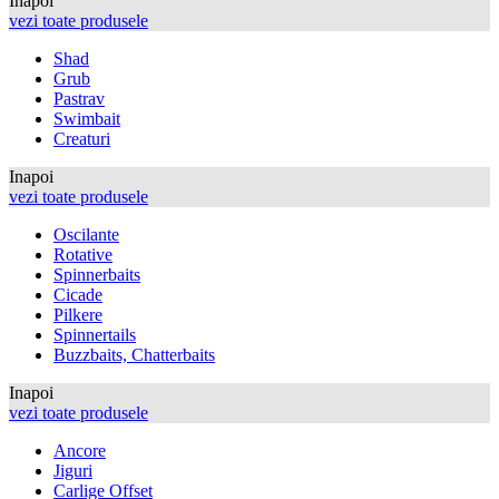
Inapoi
vezi toate produsele
Shad
Grub
Pastrav
Swimbait
Creaturi
Inapoi
vezi toate produsele
Oscilante
Rotative
Spinnerbaits
Cicade
Pilkere
Spinnertails
Buzzbaits, Chatterbaits
Inapoi
vezi toate produsele
Ancore
Jiguri
Carlige Offset