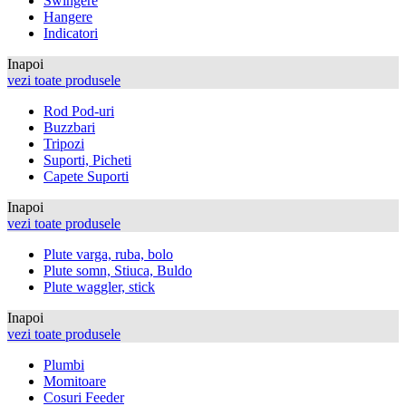
Swingere
Hangere
Indicatori
Inapoi
vezi toate produsele
Rod Pod-uri
Buzzbari
Tripozi
Suporti, Picheti
Capete Suporti
Inapoi
vezi toate produsele
Plute varga, ruba, bolo
Plute somn, Stiuca, Buldo
Plute waggler, stick
Inapoi
vezi toate produsele
Plumbi
Momitoare
Cosuri Feeder