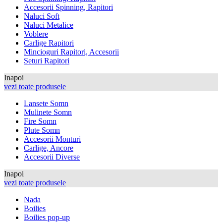
Accesorii Spinning, Rapitori
Naluci Soft
Naluci Metalice
Voblere
Carlige Rapitori
Mincioguri Rapitori, Accesorii
Seturi Rapitori
Inapoi
vezi toate produsele
Lansete Somn
Mulinete Somn
Fire Somn
Plute Somn
Accesorii Monturi
Carlige, Ancore
Accesorii Diverse
Inapoi
vezi toate produsele
Nada
Boilies
Boilies pop-up