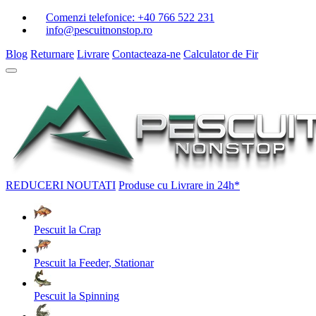
Comenzi telefonice:
+40 766 522 231
info@pescuitnonstop.ro
Blog
Returnare
Livrare
Contacteaza-ne
Calculator de Fir
REDUCERI
NOUTATI
Produse cu Livrare in 24h*
Pescuit la Crap
Pescuit la Feeder, Stationar
Pescuit la Spinning