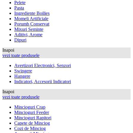
Pelete
Pasta
Ingrediente Boilies
Momeli Artificiale
Porumb Conservat
Mixuri Seminte
Aditivi, Arome
Dipuri
Inapoi
vezi toate produsele
Avertizori Electronici, Senzori
Swingere
Hangere
Indicatori, Accesorii Indicatori
Inapoi
vezi toate produsele
Mincioguri Crap
Mincioguri Feeder
Mincioguri Rapitori
Capete de Minciog
Cozi de Minciog