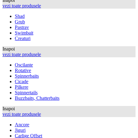
Inapoi
vezi toate produsele
Shad
Grub
Pastrav
Swimbait
Creaturi
Inapoi
vezi toate produsele
Oscilante
Rotative
Spinnerbaits
Cicade
Pilkere
Spinnertails
Buzzbaits, Chatterbaits
Inapoi
vezi toate produsele
Ancore
Jiguri
Carlige Offset