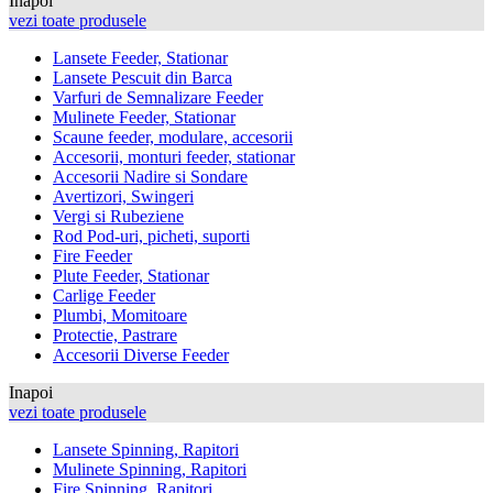
Inapoi
vezi toate produsele
Lansete Feeder, Stationar
Lansete Pescuit din Barca
Varfuri de Semnalizare Feeder
Mulinete Feeder, Stationar
Scaune feeder, modulare, accesorii
Accesorii, monturi feeder, stationar
Accesorii Nadire si Sondare
Avertizori, Swingeri
Vergi si Rubeziene
Rod Pod-uri, picheti, suporti
Fire Feeder
Plute Feeder, Stationar
Carlige Feeder
Plumbi, Momitoare
Protectie, Pastrare
Accesorii Diverse Feeder
Inapoi
vezi toate produsele
Lansete Spinning, Rapitori
Mulinete Spinning, Rapitori
Fire Spinning, Rapitori