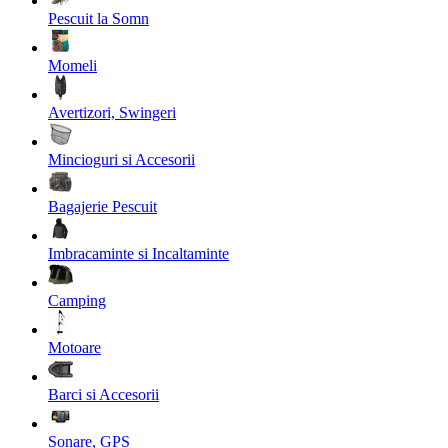
Pescuit la Somn
Momeli
Avertizori, Swingeri
Mincioguri si Accesorii
Bagajerie Pescuit
Imbracaminte si Incaltaminte
Camping
Motoare
Barci si Accesorii
Sonare, GPS