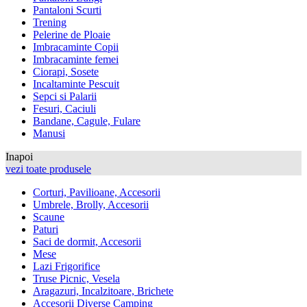
Pantaloni Scurti
Trening
Pelerine de Ploaie
Imbracaminte Copii
Imbracaminte femei
Ciorapi, Sosete
Incaltaminte Pescuit
Sepci si Palarii
Fesuri, Caciuli
Bandane, Cagule, Fulare
Manusi
Inapoi
vezi toate produsele
Corturi, Pavilioane, Accesorii
Umbrele, Brolly, Accesorii
Scaune
Paturi
Saci de dormit, Accesorii
Mese
Lazi Frigorifice
Truse Picnic, Vesela
Aragazuri, Incalzitoare, Brichete
Accesorii Diverse Camping