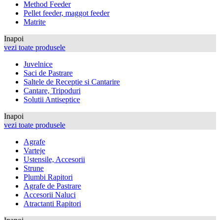
Method Feeder
Pellet feeder, maggot feeder
Matrite
Inapoi
vezi toate produsele
Juvelnice
Saci de Pastrare
Saltele de Receptie si Cantarire
Cantare, Tripoduri
Solutii Antiseptice
Inapoi
vezi toate produsele
Agrafe
Varteje
Ustensile, Accesorii
Strune
Plumbi Rapitori
Agrafe de Pastrare
Accesorii Naluci
Atractanti Rapitori