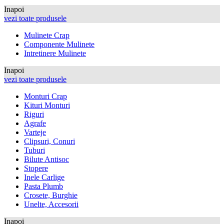
Inapoi
vezi toate produsele
Mulinete Crap
Componente Mulinete
Intretinere Mulinete
Inapoi
vezi toate produsele
Monturi Crap
Kituri Monturi
Riguri
Agrafe
Varteje
Clipsuri, Conuri
Tuburi
Bilute Antisoc
Stopere
Inele Carlige
Pasta Plumb
Crosete, Burghie
Unelte, Accesorii
Inapoi