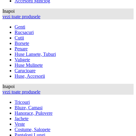
Accesorii Minciog
Inapoi
vezi toate produsele
Genti
Rucsacuri
Cutii
Borsete
Penare
Huse Lansete, Tuburi
Valigete
Huse Mulinete
Carucioare
Huse, Accesorii
Inapoi
vezi toate produsele
Tricouri
Bluze, Camasi
Hanorace, Pulovere
Jachete
Veste
Costume, Salopete
Pantaloni Lungi