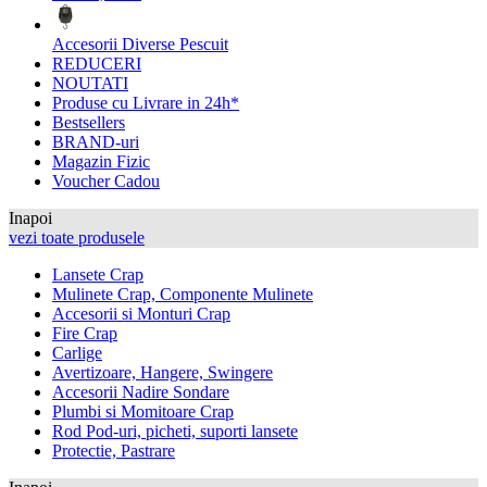
Accesorii Diverse Pescuit
REDUCERI
NOUTATI
Produse cu Livrare in 24h*
Bestsellers
BRAND-uri
Magazin Fizic
Voucher Cadou
Inapoi
vezi toate produsele
Lansete Crap
Mulinete Crap, Componente Mulinete
Accesorii si Monturi Crap
Fire Crap
Carlige
Avertizoare, Hangere, Swingere
Accesorii Nadire Sondare
Plumbi si Momitoare Crap
Rod Pod-uri, picheti, suporti lansete
Protectie, Pastrare