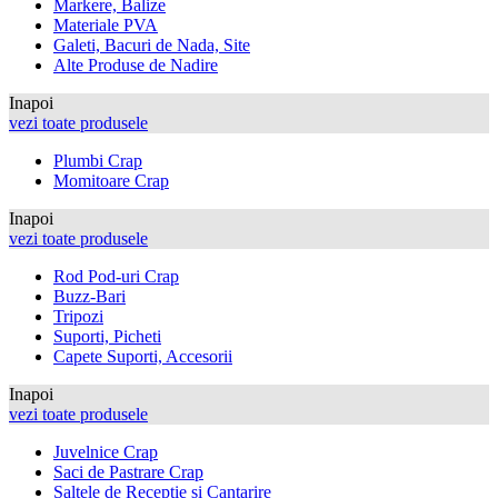
Markere, Balize
Materiale PVA
Galeti, Bacuri de Nada, Site
Alte Produse de Nadire
Inapoi
vezi toate produsele
Plumbi Crap
Momitoare Crap
Inapoi
vezi toate produsele
Rod Pod-uri Crap
Buzz-Bari
Tripozi
Suporti, Picheti
Capete Suporti, Accesorii
Inapoi
vezi toate produsele
Juvelnice Crap
Saci de Pastrare Crap
Saltele de Receptie si Cantarire