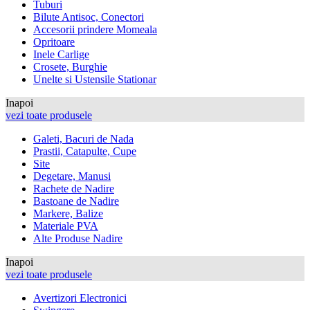
Tuburi
Bilute Antisoc, Conectori
Accesorii prindere Momeala
Opritoare
Inele Carlige
Crosete, Burghie
Unelte si Ustensile Stationar
Inapoi
vezi toate produsele
Galeti, Bacuri de Nada
Prastii, Catapulte, Cupe
Site
Degetare, Manusi
Rachete de Nadire
Bastoane de Nadire
Markere, Balize
Materiale PVA
Alte Produse Nadire
Inapoi
vezi toate produsele
Avertizori Electronici