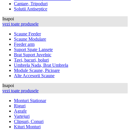
Cantare, Tripoduri
Solutii Antiseptice
Inapoi
vezi toate produsele
Scaune Feeder
Scaune Modulare
Feeder arm
Suport Spate Lansete
Brat Suport Juvelnic
Tavi, bacuri, boluri
Umbrela Nada, Brat Umbrela
Module Scaune, Picioare
Alte Accesorii Scaune
Inapoi
vezi toate produsele
Monturi Stationar
Riguri
Agrafe
Vartejuri
Clipsuri, Conuri
Kituri Monturi