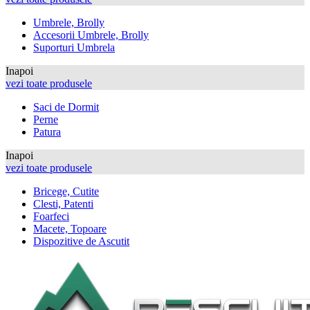
Umbrele, Brolly
Accesorii Umbrele, Brolly
Suporturi Umbrela
Inapoi
vezi toate produsele
Saci de Dormit
Perne
Patura
Inapoi
vezi toate produsele
Bricege, Cutite
Clesti, Patenti
Foarfeci
Macete, Topoare
Dispozitive de Ascutit