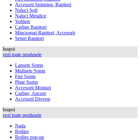
Accesorii Spinning, Rapitori
Naluci Soft
Naluci Metalice
Voblere
Carlige Rapitori
Mincioguri Rapitori, Accesorii
Seturi Rapitori
Inapoi
vezi toate produsele
Lansete Somn
Mulinete Somn
Fire Somn
Plute Somn
Accesorii Monturi
Carlige, Ancore
Accesorii Diverse
Inapoi
vezi toate produsele
Nada
Boilies
Boilies pop-up