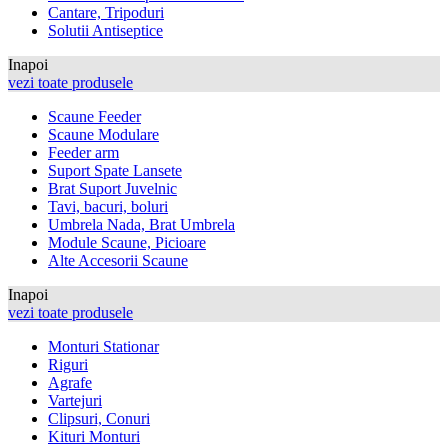
Cantare, Tripoduri
Solutii Antiseptice
Inapoi
vezi toate produsele
Scaune Feeder
Scaune Modulare
Feeder arm
Suport Spate Lansete
Brat Suport Juvelnic
Tavi, bacuri, boluri
Umbrela Nada, Brat Umbrela
Module Scaune, Picioare
Alte Accesorii Scaune
Inapoi
vezi toate produsele
Monturi Stationar
Riguri
Agrafe
Vartejuri
Clipsuri, Conuri
Kituri Monturi