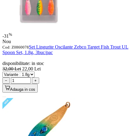
%
-31
Nou
Set Lingurite Oscilante Zebco Target Fish Trout UL
Cod:
Z0860078
Spoon Set, 1.8g, 3buc/pac
disponibilitate:
in stoc
32,00
Lei
22,00
Lei
−
+
Adauga in cos