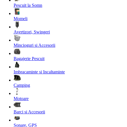
Pescuit la Somn
Momeli
Avertizori, Swingeri
Mincioguri si Accesorii
Bagajerie Pescuit
Imbracaminte si Incaltaminte
Camping
Motoare
Barci si Accesorii
Sonare, GPS