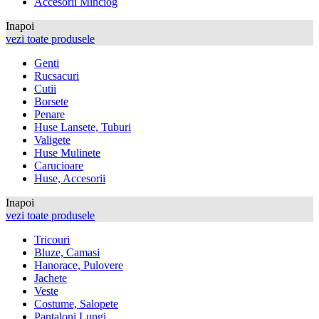
Accesorii Minciog
Inapoi
vezi toate produsele
Genti
Rucsacuri
Cutii
Borsete
Penare
Huse Lansete, Tuburi
Valigete
Huse Mulinete
Carucioare
Huse, Accesorii
Inapoi
vezi toate produsele
Tricouri
Bluze, Camasi
Hanorace, Pulovere
Jachete
Veste
Costume, Salopete
Pantaloni Lungi