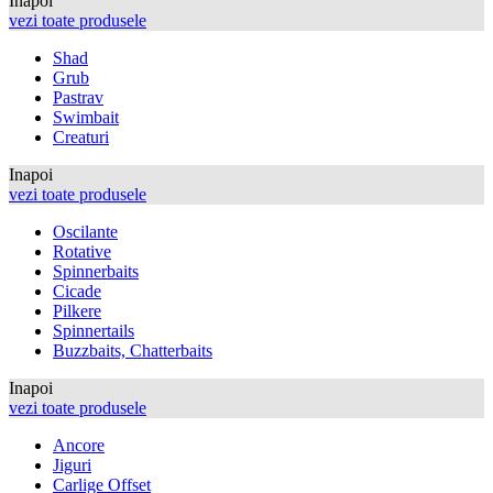
Inapoi
vezi toate produsele
Shad
Grub
Pastrav
Swimbait
Creaturi
Inapoi
vezi toate produsele
Oscilante
Rotative
Spinnerbaits
Cicade
Pilkere
Spinnertails
Buzzbaits, Chatterbaits
Inapoi
vezi toate produsele
Ancore
Jiguri
Carlige Offset