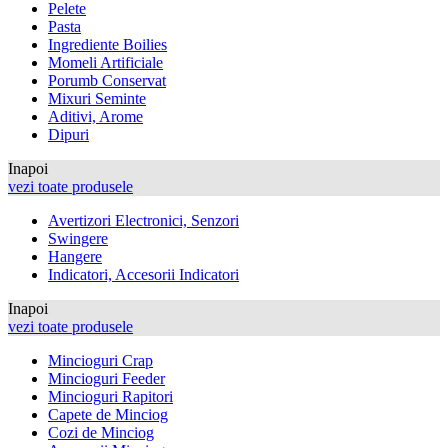
Pelete
Pasta
Ingrediente Boilies
Momeli Artificiale
Porumb Conservat
Mixuri Seminte
Aditivi, Arome
Dipuri
Inapoi
vezi toate produsele
Avertizori Electronici, Senzori
Swingere
Hangere
Indicatori, Accesorii Indicatori
Inapoi
vezi toate produsele
Mincioguri Crap
Mincioguri Feeder
Mincioguri Rapitori
Capete de Minciog
Cozi de Minciog