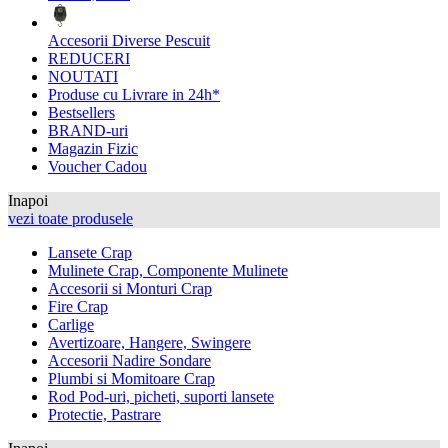
Accesorii Diverse Pescuit
REDUCERI
NOUTATI
Produse cu Livrare in 24h*
Bestsellers
BRAND-uri
Magazin Fizic
Voucher Cadou
Inapoi
vezi toate produsele
Lansete Crap
Mulinete Crap, Componente Mulinete
Accesorii si Monturi Crap
Fire Crap
Carlige
Avertizoare, Hangere, Swingere
Accesorii Nadire Sondare
Plumbi si Momitoare Crap
Rod Pod-uri, picheti, suporti lansete
Protectie, Pastrare