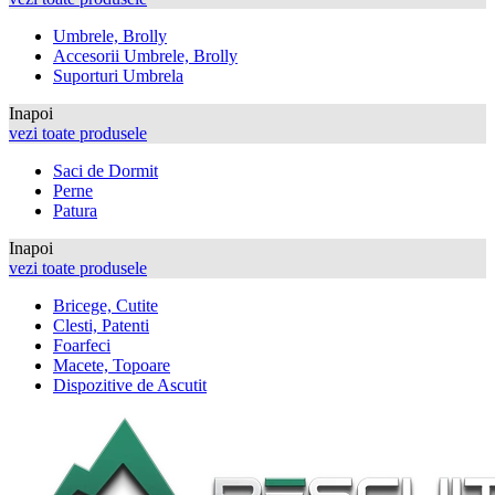
Umbrele, Brolly
Accesorii Umbrele, Brolly
Suporturi Umbrela
Inapoi
vezi toate produsele
Saci de Dormit
Perne
Patura
Inapoi
vezi toate produsele
Bricege, Cutite
Clesti, Patenti
Foarfeci
Macete, Topoare
Dispozitive de Ascutit