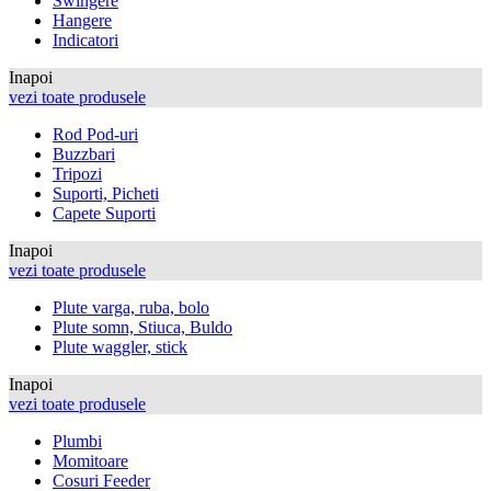
Swingere
Hangere
Indicatori
Inapoi
vezi toate produsele
Rod Pod-uri
Buzzbari
Tripozi
Suporti, Picheti
Capete Suporti
Inapoi
vezi toate produsele
Plute varga, ruba, bolo
Plute somn, Stiuca, Buldo
Plute waggler, stick
Inapoi
vezi toate produsele
Plumbi
Momitoare
Cosuri Feeder