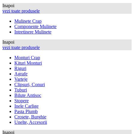
Inapoi
vezi toate produsele
Mulinete Crap
Componente Mulinete
Intretinere Mulinete
Inapoi
vezi toate produsele
Monturi Crap
Kituri Monturi
Riguri
Agrafe
Varteje
Clipsuri, Conuri
Tuburi
Bilute Antisoc
Stopere
Inele Carlige
Pasta Plumb
Crosete, Burghie
Unelte, Accesorii
Inapoi