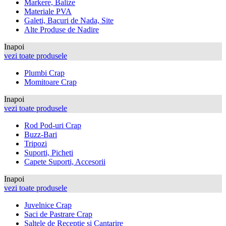
Markere, Balize
Materiale PVA
Galeti, Bacuri de Nada, Site
Alte Produse de Nadire
Inapoi
vezi toate produsele
Plumbi Crap
Momitoare Crap
Inapoi
vezi toate produsele
Rod Pod-uri Crap
Buzz-Bari
Tripozi
Suporti, Picheti
Capete Suporti, Accesorii
Inapoi
vezi toate produsele
Juvelnice Crap
Saci de Pastrare Crap
Saltele de Receptie si Cantarire