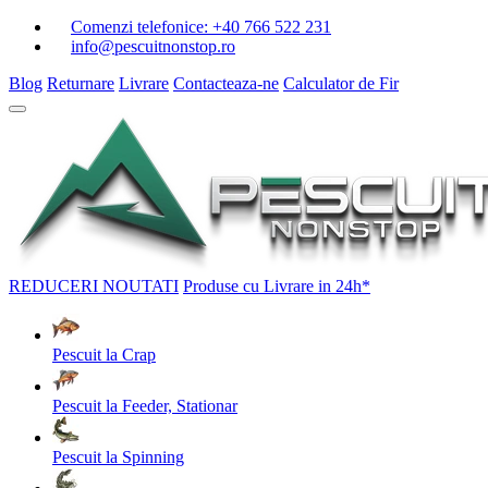
Comenzi telefonice:
+40 766 522 231
info@pescuitnonstop.ro
Blog
Returnare
Livrare
Contacteaza-ne
Calculator de Fir
REDUCERI
NOUTATI
Produse cu Livrare in 24h*
Pescuit la Crap
Pescuit la Feeder, Stationar
Pescuit la Spinning