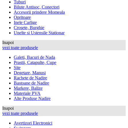
Tuburi
Bilute Antisoc, Conectori
Accesorii prindere Momeala
Opritoare
Inele Carlige
Crosete, Burghie
Unelte si Ustensile Stationar
Inapoi
vezi toate produsele
Galeti, Bacuri de Nada
Prastii, Catapulte, Cupe
Site
Degetare, Manusi
Rachete de Nadire
Bastoane de Nadire
Markere, Balize
Materiale PVA
Alte Produse Nadire
Inapoi
vezi toate produsele
Avertizori Electronici