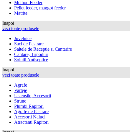
Method Feeder
Pellet feeder, maggot feeder
Matrite
Inapoi
vezi toate produsele
Juvelnice
Saci de Pastrare
Saltele de Receptie si Cantarire
Cantare, Tripoduri
Solutii Antiseptice
Inapoi
vezi toate produsele
Agrafe
Varteje
Ustensile, Accesorii
Strune
Plumbi Rapitori
Agrafe de Pastrare
Accesorii Naluci
Atractanti Rapitori