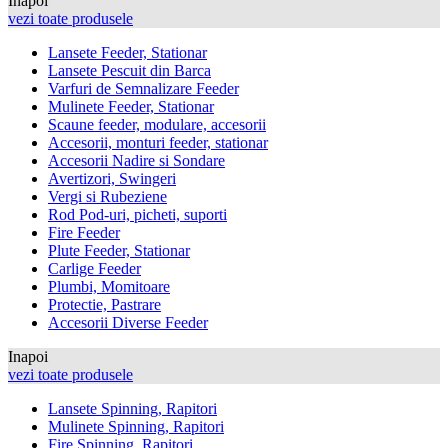
Inapoi
vezi toate produsele
Lansete Feeder, Stationar
Lansete Pescuit din Barca
Varfuri de Semnalizare Feeder
Mulinete Feeder, Stationar
Scaune feeder, modulare, accesorii
Accesorii, monturi feeder, stationar
Accesorii Nadire si Sondare
Avertizori, Swingeri
Vergi si Rubeziene
Rod Pod-uri, picheti, suporti
Fire Feeder
Plute Feeder, Stationar
Carlige Feeder
Plumbi, Momitoare
Protectie, Pastrare
Accesorii Diverse Feeder
Inapoi
vezi toate produsele
Lansete Spinning, Rapitori
Mulinete Spinning, Rapitori
Fire Spinning, Rapitori