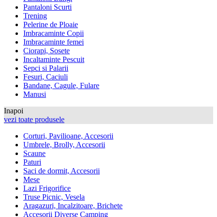
Pantaloni Scurti
Trening
Pelerine de Ploaie
Imbracaminte Copii
Imbracaminte femei
Ciorapi, Sosete
Incaltaminte Pescuit
Sepci si Palarii
Fesuri, Caciuli
Bandane, Cagule, Fulare
Manusi
Inapoi
vezi toate produsele
Corturi, Pavilioane, Accesorii
Umbrele, Brolly, Accesorii
Scaune
Paturi
Saci de dormit, Accesorii
Mese
Lazi Frigorifice
Truse Picnic, Vesela
Aragazuri, Incalzitoare, Brichete
Accesorii Diverse Camping