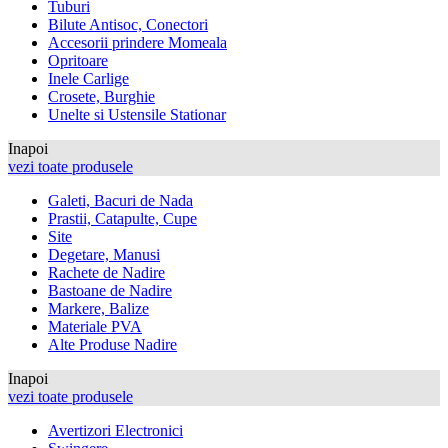
Tuburi
Bilute Antisoc, Conectori
Accesorii prindere Momeala
Opritoare
Inele Carlige
Crosete, Burghie
Unelte si Ustensile Stationar
Inapoi
vezi toate produsele
Galeti, Bacuri de Nada
Prastii, Catapulte, Cupe
Site
Degetare, Manusi
Rachete de Nadire
Bastoane de Nadire
Markere, Balize
Materiale PVA
Alte Produse Nadire
Inapoi
vezi toate produsele
Avertizori Electronici