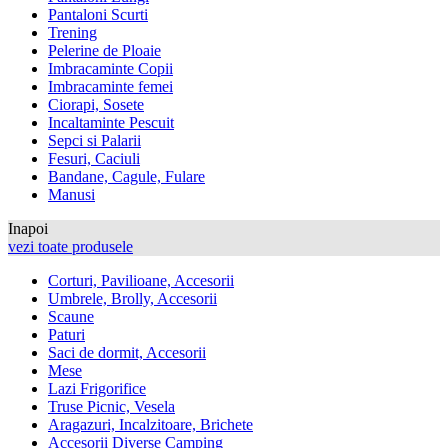
Pantaloni Scurti
Trening
Pelerine de Ploaie
Imbracaminte Copii
Imbracaminte femei
Ciorapi, Sosete
Incaltaminte Pescuit
Sepci si Palarii
Fesuri, Caciuli
Bandane, Cagule, Fulare
Manusi
Inapoi
vezi toate produsele
Corturi, Pavilioane, Accesorii
Umbrele, Brolly, Accesorii
Scaune
Paturi
Saci de dormit, Accesorii
Mese
Lazi Frigorifice
Truse Picnic, Vesela
Aragazuri, Incalzitoare, Brichete
Accesorii Diverse Camping