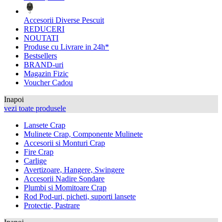
Accesorii Diverse Pescuit
REDUCERI
NOUTATI
Produse cu Livrare in 24h*
Bestsellers
BRAND-uri
Magazin Fizic
Voucher Cadou
Inapoi
vezi toate produsele
Lansete Crap
Mulinete Crap, Componente Mulinete
Accesorii si Monturi Crap
Fire Crap
Carlige
Avertizoare, Hangere, Swingere
Accesorii Nadire Sondare
Plumbi si Momitoare Crap
Rod Pod-uri, picheti, suporti lansete
Protectie, Pastrare