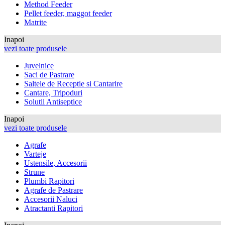
Method Feeder
Pellet feeder, maggot feeder
Matrite
Inapoi
vezi toate produsele
Juvelnice
Saci de Pastrare
Saltele de Receptie si Cantarire
Cantare, Tripoduri
Solutii Antiseptice
Inapoi
vezi toate produsele
Agrafe
Varteje
Ustensile, Accesorii
Strune
Plumbi Rapitori
Agrafe de Pastrare
Accesorii Naluci
Atractanti Rapitori