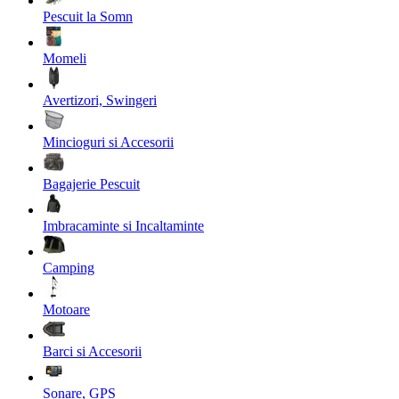
Pescuit la Somn
Momeli
Avertizori, Swingeri
Mincioguri si Accesorii
Bagajerie Pescuit
Imbracaminte si Incaltaminte
Camping
Motoare
Barci si Accesorii
Sonare, GPS