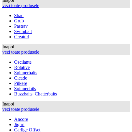
Inapoi
vezi toate produsele
Shad
Grub
Pastrav
Swimbait
Creaturi
Inapoi
vezi toate produsele
Oscilante
Rotative
Spinnerbaits
Cicade
Pilkere
Spinnertails
Buzzbaits, Chatterbaits
Inapoi
vezi toate produsele
Ancore
Jiguri
Carlige Offset