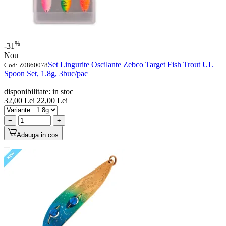
%
-31
Nou
Set Lingurite Oscilante Zebco Target Fish Trout UL
Cod:
Z0860078
Spoon Set, 1.8g, 3buc/pac
disponibilitate:
in stoc
32,00
Lei
22,00
Lei
−
+
Adauga in cos