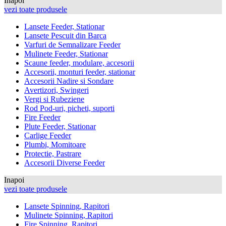
Inapoi
vezi toate produsele
Lansete Feeder, Stationar
Lansete Pescuit din Barca
Varfuri de Semnalizare Feeder
Mulinete Feeder, Stationar
Scaune feeder, modulare, accesorii
Accesorii, monturi feeder, stationar
Accesorii Nadire si Sondare
Avertizori, Swingeri
Vergi si Rubeziene
Rod Pod-uri, picheti, suporti
Fire Feeder
Plute Feeder, Stationar
Carlige Feeder
Plumbi, Momitoare
Protectie, Pastrare
Accesorii Diverse Feeder
Inapoi
vezi toate produsele
Lansete Spinning, Rapitori
Mulinete Spinning, Rapitori
Fire Spinning, Rapitori