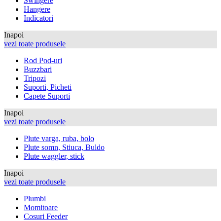
Swingere
Hangere
Indicatori
Inapoi
vezi toate produsele
Rod Pod-uri
Buzzbari
Tripozi
Suporti, Picheti
Capete Suporti
Inapoi
vezi toate produsele
Plute varga, ruba, bolo
Plute somn, Stiuca, Buldo
Plute waggler, stick
Inapoi
vezi toate produsele
Plumbi
Momitoare
Cosuri Feeder