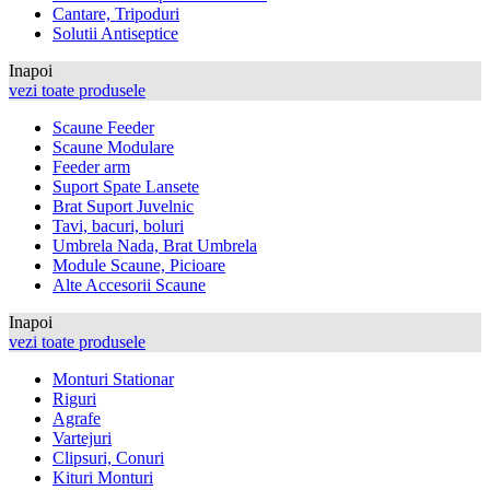
Cantare, Tripoduri
Solutii Antiseptice
Inapoi
vezi toate produsele
Scaune Feeder
Scaune Modulare
Feeder arm
Suport Spate Lansete
Brat Suport Juvelnic
Tavi, bacuri, boluri
Umbrela Nada, Brat Umbrela
Module Scaune, Picioare
Alte Accesorii Scaune
Inapoi
vezi toate produsele
Monturi Stationar
Riguri
Agrafe
Vartejuri
Clipsuri, Conuri
Kituri Monturi