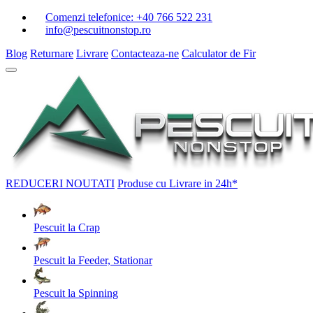
Comenzi telefonice:
+40 766 522 231
info@pescuitnonstop.ro
Blog
Returnare
Livrare
Contacteaza-ne
Calculator de Fir
REDUCERI
NOUTATI
Produse cu Livrare in 24h*
Pescuit la Crap
Pescuit la Feeder, Stationar
Pescuit la Spinning