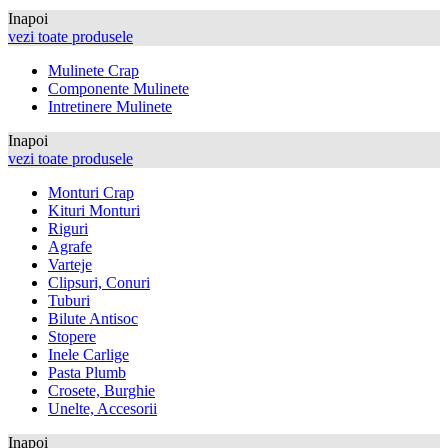
Inapoi
vezi toate produsele
Mulinete Crap
Componente Mulinete
Intretinere Mulinete
Inapoi
vezi toate produsele
Monturi Crap
Kituri Monturi
Riguri
Agrafe
Varteje
Clipsuri, Conuri
Tuburi
Bilute Antisoc
Stopere
Inele Carlige
Pasta Plumb
Crosete, Burghie
Unelte, Accesorii
Inapoi