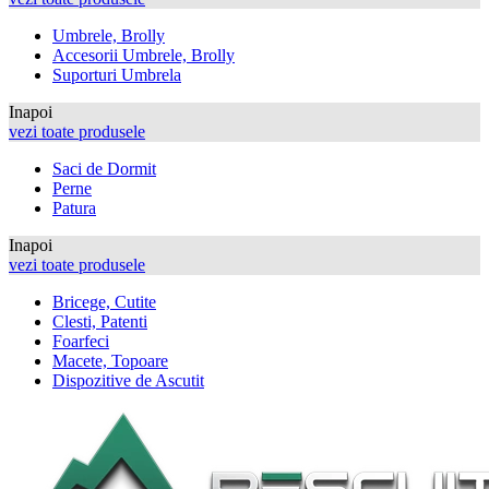
Umbrele, Brolly
Accesorii Umbrele, Brolly
Suporturi Umbrela
Inapoi
vezi toate produsele
Saci de Dormit
Perne
Patura
Inapoi
vezi toate produsele
Bricege, Cutite
Clesti, Patenti
Foarfeci
Macete, Topoare
Dispozitive de Ascutit