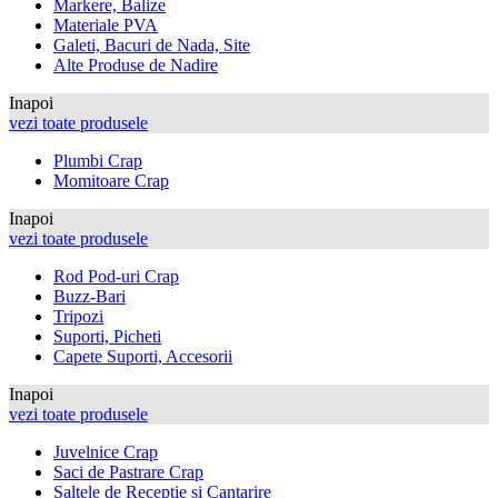
Markere, Balize
Materiale PVA
Galeti, Bacuri de Nada, Site
Alte Produse de Nadire
Inapoi
vezi toate produsele
Plumbi Crap
Momitoare Crap
Inapoi
vezi toate produsele
Rod Pod-uri Crap
Buzz-Bari
Tripozi
Suporti, Picheti
Capete Suporti, Accesorii
Inapoi
vezi toate produsele
Juvelnice Crap
Saci de Pastrare Crap
Saltele de Receptie si Cantarire