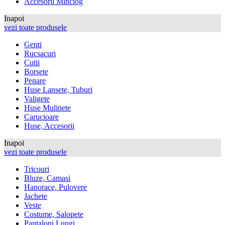
Accesorii Minciog
Inapoi
vezi toate produsele
Genti
Rucsacuri
Cutii
Borsete
Penare
Huse Lansete, Tuburi
Valigete
Huse Mulinete
Carucioare
Huse, Accesorii
Inapoi
vezi toate produsele
Tricouri
Bluze, Camasi
Hanorace, Pulovere
Jachete
Veste
Costume, Salopete
Pantaloni Lungi