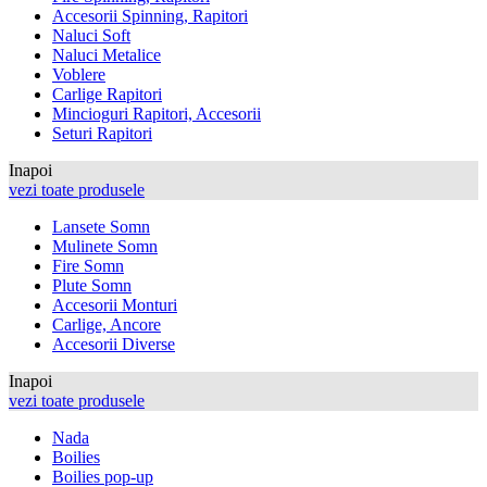
Accesorii Spinning, Rapitori
Naluci Soft
Naluci Metalice
Voblere
Carlige Rapitori
Mincioguri Rapitori, Accesorii
Seturi Rapitori
Inapoi
vezi toate produsele
Lansete Somn
Mulinete Somn
Fire Somn
Plute Somn
Accesorii Monturi
Carlige, Ancore
Accesorii Diverse
Inapoi
vezi toate produsele
Nada
Boilies
Boilies pop-up