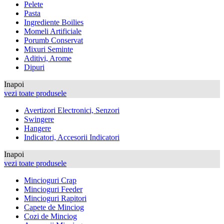
Pelete
Pasta
Ingrediente Boilies
Momeli Artificiale
Porumb Conservat
Mixuri Seminte
Aditivi, Arome
Dipuri
Inapoi
vezi toate produsele
Avertizori Electronici, Senzori
Swingere
Hangere
Indicatori, Accesorii Indicatori
Inapoi
vezi toate produsele
Mincioguri Crap
Mincioguri Feeder
Mincioguri Rapitori
Capete de Minciog
Cozi de Minciog