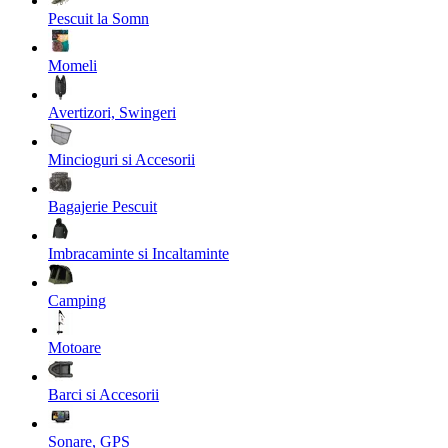
Pescuit la Somn
Momeli
Avertizori, Swingeri
Mincioguri si Accesorii
Bagajerie Pescuit
Imbracaminte si Incaltaminte
Camping
Motoare
Barci si Accesorii
Sonare, GPS