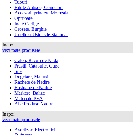
Tuburi
Bilute Antisoc, Conectori
Accesorii prindere Momeala
Opritoare
Inele Carlige
Crosete, Burghie
Unelte si Ustensile Stationar
Inapoi
vezi toate produsele
Galeti, Bacuri de Nada
Prastii, Catapulte, Cupe
Site
Degetare, Manusi
Rachete de Nadire
Bastoane de Nadire
Markere, Balize
Materiale PVA
Alte Produse Nadire
Inapoi
vezi toate produsele
Avertizori Electronici