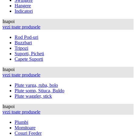
Swingere
Hangere
Indicatori
Inapoi
vezi toate produsele
Rod Pod-uri
Buzzbari
Tripozi
Suporti, Picheti
Capete Suporti
Inapoi
vezi toate produsele
Plute varga, ruba, bolo
Plute somn, Stiuca, Buldo
Plute waggler, stick
Inapoi
vezi toate produsele
Plumbi
Momitoare
Cosuri Feeder