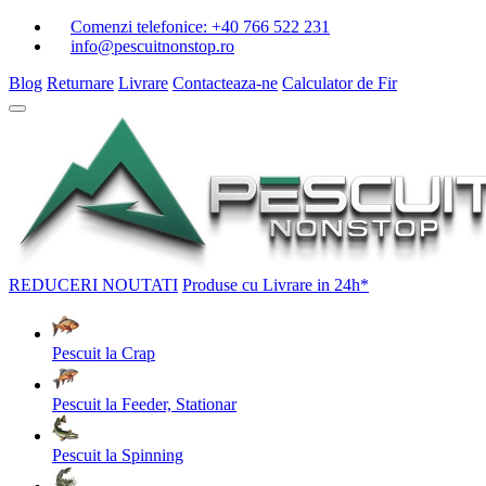
Comenzi telefonice:
+40 766 522 231
info@pescuitnonstop.ro
Blog
Returnare
Livrare
Contacteaza-ne
Calculator de Fir
REDUCERI
NOUTATI
Produse cu Livrare in 24h*
Pescuit la Crap
Pescuit la Feeder, Stationar
Pescuit la Spinning