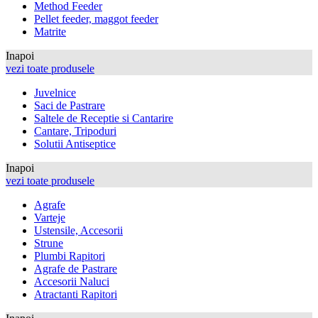
Method Feeder
Pellet feeder, maggot feeder
Matrite
Inapoi
vezi toate produsele
Juvelnice
Saci de Pastrare
Saltele de Receptie si Cantarire
Cantare, Tripoduri
Solutii Antiseptice
Inapoi
vezi toate produsele
Agrafe
Varteje
Ustensile, Accesorii
Strune
Plumbi Rapitori
Agrafe de Pastrare
Accesorii Naluci
Atractanti Rapitori