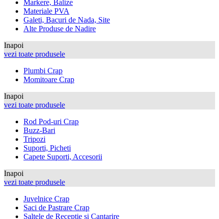
Markere, Balize
Materiale PVA
Galeti, Bacuri de Nada, Site
Alte Produse de Nadire
Inapoi
vezi toate produsele
Plumbi Crap
Momitoare Crap
Inapoi
vezi toate produsele
Rod Pod-uri Crap
Buzz-Bari
Tripozi
Suporti, Picheti
Capete Suporti, Accesorii
Inapoi
vezi toate produsele
Juvelnice Crap
Saci de Pastrare Crap
Saltele de Receptie si Cantarire