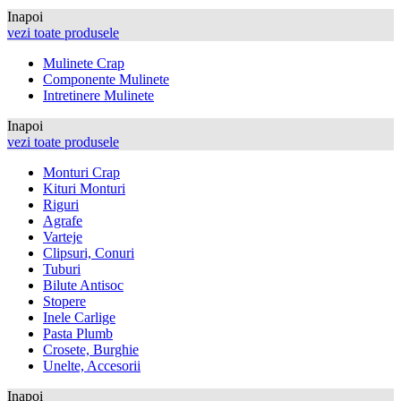
Inapoi
vezi toate produsele
Mulinete Crap
Componente Mulinete
Intretinere Mulinete
Inapoi
vezi toate produsele
Monturi Crap
Kituri Monturi
Riguri
Agrafe
Varteje
Clipsuri, Conuri
Tuburi
Bilute Antisoc
Stopere
Inele Carlige
Pasta Plumb
Crosete, Burghie
Unelte, Accesorii
Inapoi