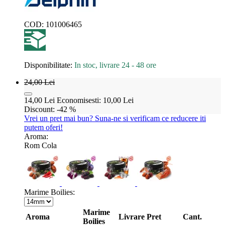
COD:
101006465
Disponibilitate:
In stoc, livrare 24 - 48 ore
24,00
Lei
14,00
Lei
Economisesti:
10,00
Lei
Discount:
-42 %
Vrei un pret mai bun? Suna-ne si verificam ce reducere iti
putem oferi!
Aroma:
Rom Cola
Marime Boilies:
Marime
Aroma
Livrare
Pret
Cant.
Boilies