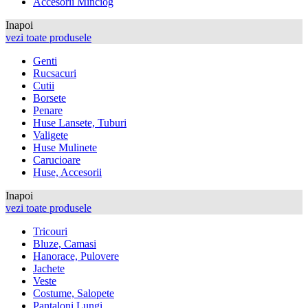
Accesorii Minciog
Inapoi
vezi toate produsele
Genti
Rucsacuri
Cutii
Borsete
Penare
Huse Lansete, Tuburi
Valigete
Huse Mulinete
Carucioare
Huse, Accesorii
Inapoi
vezi toate produsele
Tricouri
Bluze, Camasi
Hanorace, Pulovere
Jachete
Veste
Costume, Salopete
Pantaloni Lungi