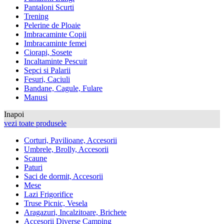
Pantaloni Scurti
Trening
Pelerine de Ploaie
Imbracaminte Copii
Imbracaminte femei
Ciorapi, Sosete
Incaltaminte Pescuit
Sepci si Palarii
Fesuri, Caciuli
Bandane, Cagule, Fulare
Manusi
Inapoi
vezi toate produsele
Corturi, Pavilioane, Accesorii
Umbrele, Brolly, Accesorii
Scaune
Paturi
Saci de dormit, Accesorii
Mese
Lazi Frigorifice
Truse Picnic, Vesela
Aragazuri, Incalzitoare, Brichete
Accesorii Diverse Camping