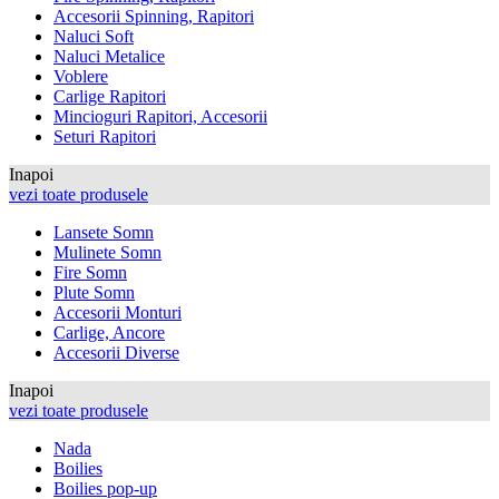
Accesorii Spinning, Rapitori
Naluci Soft
Naluci Metalice
Voblere
Carlige Rapitori
Mincioguri Rapitori, Accesorii
Seturi Rapitori
Inapoi
vezi toate produsele
Lansete Somn
Mulinete Somn
Fire Somn
Plute Somn
Accesorii Monturi
Carlige, Ancore
Accesorii Diverse
Inapoi
vezi toate produsele
Nada
Boilies
Boilies pop-up