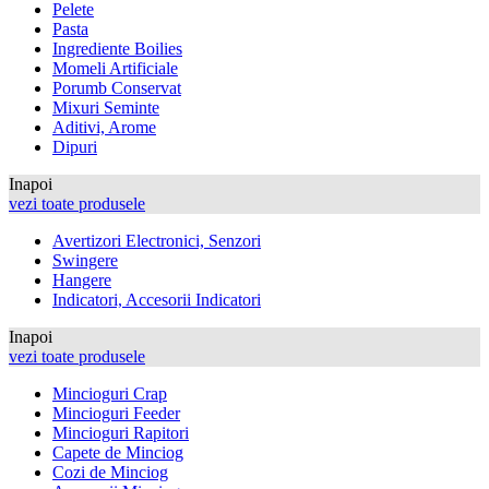
Pelete
Pasta
Ingrediente Boilies
Momeli Artificiale
Porumb Conservat
Mixuri Seminte
Aditivi, Arome
Dipuri
Inapoi
vezi toate produsele
Avertizori Electronici, Senzori
Swingere
Hangere
Indicatori, Accesorii Indicatori
Inapoi
vezi toate produsele
Mincioguri Crap
Mincioguri Feeder
Mincioguri Rapitori
Capete de Minciog
Cozi de Minciog