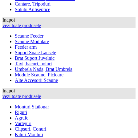
Cantare, Tripoduri
Solutii Antiseptice
Inapoi
vezi toate produsele
Scaune Feeder
Scaune Modulare
Feeder arm
Suport Spate Lansete
Brat Suport Juvelnic
Tavi, bacuri, boluri
Umbrela Nada, Brat Umbrela
Module Scaune, Picioare
Alte Accesorii Scaune
Inapoi
vezi toate produsele
Monturi Stationar
Riguri
Agrafe
Vartejuri
Clipsuri, Conuri
Kituri Monturi