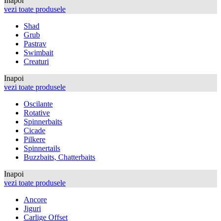
Inapoi
vezi toate produsele
Shad
Grub
Pastrav
Swimbait
Creaturi
Inapoi
vezi toate produsele
Oscilante
Rotative
Spinnerbaits
Cicade
Pilkere
Spinnertails
Buzzbaits, Chatterbaits
Inapoi
vezi toate produsele
Ancore
Jiguri
Carlige Offset