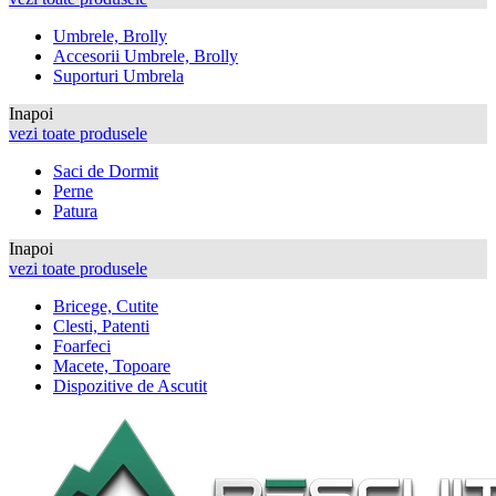
Umbrele, Brolly
Accesorii Umbrele, Brolly
Suporturi Umbrela
Inapoi
vezi toate produsele
Saci de Dormit
Perne
Patura
Inapoi
vezi toate produsele
Bricege, Cutite
Clesti, Patenti
Foarfeci
Macete, Topoare
Dispozitive de Ascutit