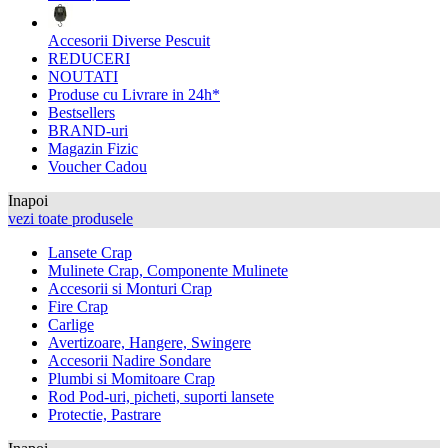
Accesorii Diverse Pescuit
REDUCERI
NOUTATI
Produse cu Livrare in 24h*
Bestsellers
BRAND-uri
Magazin Fizic
Voucher Cadou
Inapoi
vezi toate produsele
Lansete Crap
Mulinete Crap, Componente Mulinete
Accesorii si Monturi Crap
Fire Crap
Carlige
Avertizoare, Hangere, Swingere
Accesorii Nadire Sondare
Plumbi si Momitoare Crap
Rod Pod-uri, picheti, suporti lansete
Protectie, Pastrare