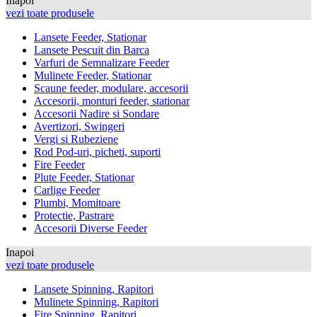
Inapoi
vezi toate produsele
Lansete Feeder, Stationar
Lansete Pescuit din Barca
Varfuri de Semnalizare Feeder
Mulinete Feeder, Stationar
Scaune feeder, modulare, accesorii
Accesorii, monturi feeder, stationar
Accesorii Nadire si Sondare
Avertizori, Swingeri
Vergi si Rubeziene
Rod Pod-uri, picheti, suporti
Fire Feeder
Plute Feeder, Stationar
Carlige Feeder
Plumbi, Momitoare
Protectie, Pastrare
Accesorii Diverse Feeder
Inapoi
vezi toate produsele
Lansete Spinning, Rapitori
Mulinete Spinning, Rapitori
Fire Spinning, Rapitori