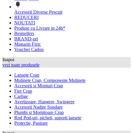
Accesorii Diverse Pescuit
REDUCERI
NOUTATI
Produse cu Livrare in 24h*
Bestsellers
BRAND-uri
Magazin Fizic
Voucher Cadou
Inapoi
vezi toate produsele
Lansete Crap
Mulinete Crap, Componente Mulinete
Accesorii si Monturi Crap
Fire Crap
Carlige
Avertizoare, Hangere, Swingere
Accesorii Nadire Sondare
Plumbi si Momitoare Crap
Rod Pod-uri, picheti, suporti lansete
Protectie, Pastrare