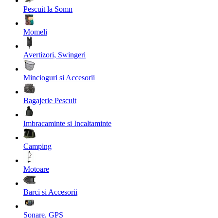
Pescuit la Somn
Momeli
Avertizori, Swingeri
Mincioguri si Accesorii
Bagajerie Pescuit
Imbracaminte si Incaltaminte
Camping
Motoare
Barci si Accesorii
Sonare, GPS