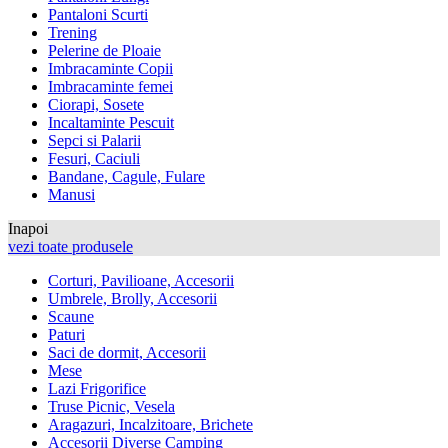
Pantaloni Scurti
Trening
Pelerine de Ploaie
Imbracaminte Copii
Imbracaminte femei
Ciorapi, Sosete
Incaltaminte Pescuit
Sepci si Palarii
Fesuri, Caciuli
Bandane, Cagule, Fulare
Manusi
Inapoi
vezi toate produsele
Corturi, Pavilioane, Accesorii
Umbrele, Brolly, Accesorii
Scaune
Paturi
Saci de dormit, Accesorii
Mese
Lazi Frigorifice
Truse Picnic, Vesela
Aragazuri, Incalzitoare, Brichete
Accesorii Diverse Camping