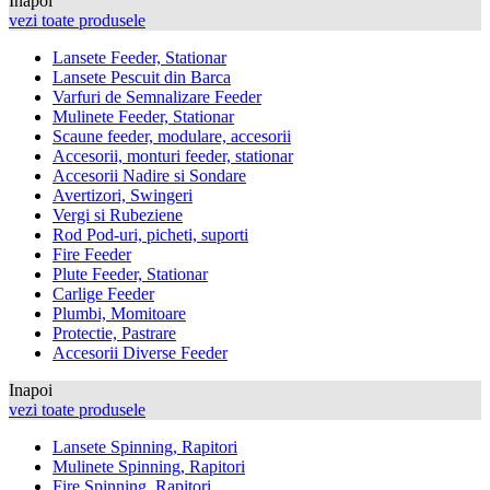
Inapoi
vezi toate produsele
Lansete Feeder, Stationar
Lansete Pescuit din Barca
Varfuri de Semnalizare Feeder
Mulinete Feeder, Stationar
Scaune feeder, modulare, accesorii
Accesorii, monturi feeder, stationar
Accesorii Nadire si Sondare
Avertizori, Swingeri
Vergi si Rubeziene
Rod Pod-uri, picheti, suporti
Fire Feeder
Plute Feeder, Stationar
Carlige Feeder
Plumbi, Momitoare
Protectie, Pastrare
Accesorii Diverse Feeder
Inapoi
vezi toate produsele
Lansete Spinning, Rapitori
Mulinete Spinning, Rapitori
Fire Spinning, Rapitori