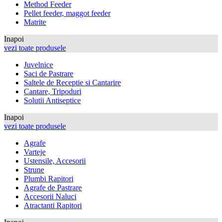
Method Feeder
Pellet feeder, maggot feeder
Matrite
Inapoi
vezi toate produsele
Juvelnice
Saci de Pastrare
Saltele de Receptie si Cantarire
Cantare, Tripoduri
Solutii Antiseptice
Inapoi
vezi toate produsele
Agrafe
Varteje
Ustensile, Accesorii
Strune
Plumbi Rapitori
Agrafe de Pastrare
Accesorii Naluci
Atractanti Rapitori