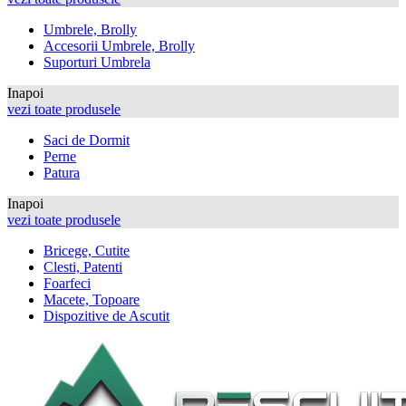
Umbrele, Brolly
Accesorii Umbrele, Brolly
Suporturi Umbrela
Inapoi
vezi toate produsele
Saci de Dormit
Perne
Patura
Inapoi
vezi toate produsele
Bricege, Cutite
Clesti, Patenti
Foarfeci
Macete, Topoare
Dispozitive de Ascutit