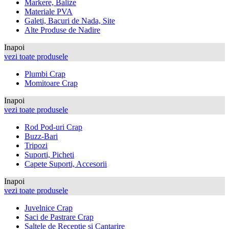
Markere, Balize
Materiale PVA
Galeti, Bacuri de Nada, Site
Alte Produse de Nadire
Inapoi
vezi toate produsele
Plumbi Crap
Momitoare Crap
Inapoi
vezi toate produsele
Rod Pod-uri Crap
Buzz-Bari
Tripozi
Suporti, Picheti
Capete Suporti, Accesorii
Inapoi
vezi toate produsele
Juvelnice Crap
Saci de Pastrare Crap
Saltele de Receptie si Cantarire