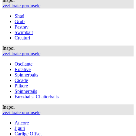
Inapoi
vezi toate produsele
Shad
Grub
Pastrav
Swimbait
Creaturi
Inapoi
vezi toate produsele
Oscilante
Rotative
Spinnerbaits
Cicade
Pilkere
Spinnertails
Buzzbaits, Chatterbaits
Inapoi
vezi toate produsele
Ancore
Jiguri
Carlige Offset