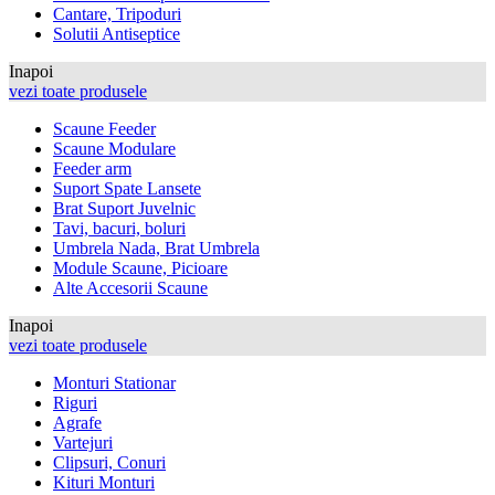
Cantare, Tripoduri
Solutii Antiseptice
Inapoi
vezi toate produsele
Scaune Feeder
Scaune Modulare
Feeder arm
Suport Spate Lansete
Brat Suport Juvelnic
Tavi, bacuri, boluri
Umbrela Nada, Brat Umbrela
Module Scaune, Picioare
Alte Accesorii Scaune
Inapoi
vezi toate produsele
Monturi Stationar
Riguri
Agrafe
Vartejuri
Clipsuri, Conuri
Kituri Monturi