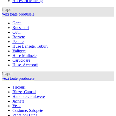
Accesorii Minciog
Inapoi
vezi toate produsele
Genti
Rucsacuri
Cutii
Borsete
Penare
Huse Lansete, Tuburi
Valigete
Huse Mulinete
Carucioare
Huse, Accesorii
Inapoi
vezi toate produsele
Tricouri
Bluze, Camasi
Hanorace, Pulovere
Jachete
Veste
Costume, Salopete
Pantaloni Lungi