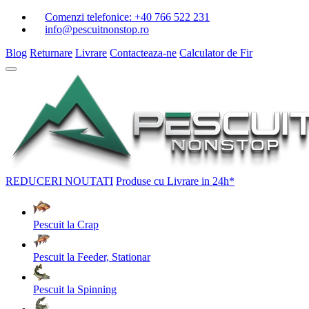
Comenzi telefonice:
+40 766 522 231
info@pescuitnonstop.ro
Blog
Returnare
Livrare
Contacteaza-ne
Calculator de Fir
REDUCERI
NOUTATI
Produse cu Livrare in 24h*
Pescuit la Crap
Pescuit la Feeder, Stationar
Pescuit la Spinning