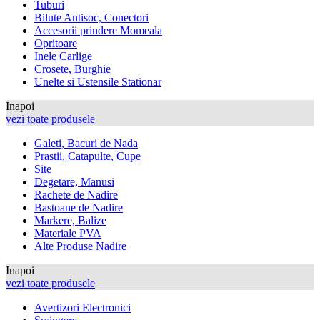
Tuburi
Bilute Antisoc, Conectori
Accesorii prindere Momeala
Opritoare
Inele Carlige
Crosete, Burghie
Unelte si Ustensile Stationar
Inapoi
vezi toate produsele
Galeti, Bacuri de Nada
Prastii, Catapulte, Cupe
Site
Degetare, Manusi
Rachete de Nadire
Bastoane de Nadire
Markere, Balize
Materiale PVA
Alte Produse Nadire
Inapoi
vezi toate produsele
Avertizori Electronici