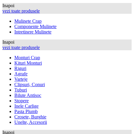
Inapoi
vezi toate produsele
Mulinete Crap
Componente Mulinete
Intretinere Mulinete
Inapoi
vezi toate produsele
Monturi Crap
Kituri Monturi
Riguri
Agrafe
Varteje
Clipsuri, Conuri
Tuburi
Bilute Antisoc
Stopere
Inele Carlige
Pasta Plumb
Crosete, Burghie
Unelte, Accesorii
Inapoi