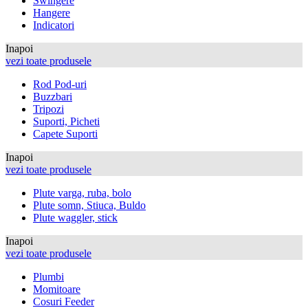
Swingere
Hangere
Indicatori
Inapoi
vezi toate produsele
Rod Pod-uri
Buzzbari
Tripozi
Suporti, Picheti
Capete Suporti
Inapoi
vezi toate produsele
Plute varga, ruba, bolo
Plute somn, Stiuca, Buldo
Plute waggler, stick
Inapoi
vezi toate produsele
Plumbi
Momitoare
Cosuri Feeder