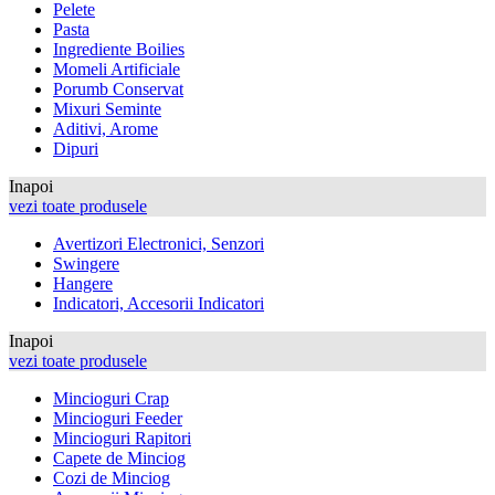
Pelete
Pasta
Ingrediente Boilies
Momeli Artificiale
Porumb Conservat
Mixuri Seminte
Aditivi, Arome
Dipuri
Inapoi
vezi toate produsele
Avertizori Electronici, Senzori
Swingere
Hangere
Indicatori, Accesorii Indicatori
Inapoi
vezi toate produsele
Mincioguri Crap
Mincioguri Feeder
Mincioguri Rapitori
Capete de Minciog
Cozi de Minciog