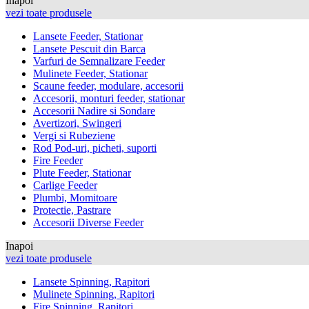
Inapoi
vezi toate produsele
Lansete Feeder, Stationar
Lansete Pescuit din Barca
Varfuri de Semnalizare Feeder
Mulinete Feeder, Stationar
Scaune feeder, modulare, accesorii
Accesorii, monturi feeder, stationar
Accesorii Nadire si Sondare
Avertizori, Swingeri
Vergi si Rubeziene
Rod Pod-uri, picheti, suporti
Fire Feeder
Plute Feeder, Stationar
Carlige Feeder
Plumbi, Momitoare
Protectie, Pastrare
Accesorii Diverse Feeder
Inapoi
vezi toate produsele
Lansete Spinning, Rapitori
Mulinete Spinning, Rapitori
Fire Spinning, Rapitori