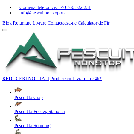
Comenzi telefonice:
+40 766 522 231
info@pescuitnonstop.ro
Blog
Returnare
Livrare
Contacteaza-ne
Calculator de Fir
REDUCERI
NOUTATI
Produse cu Livrare in 24h*
Pescuit la Crap
Pescuit la Feeder, Stationar
Pescuit la Spinning