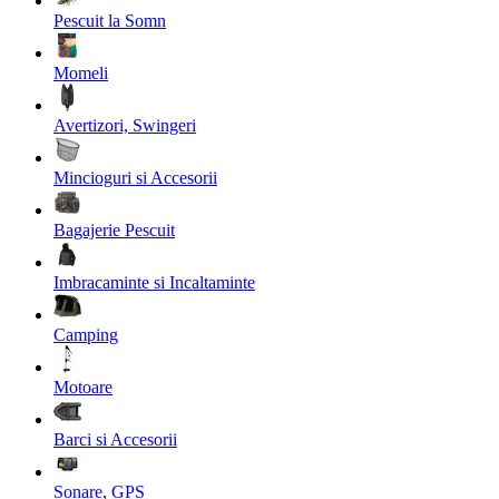
Pescuit la Somn
Momeli
Avertizori, Swingeri
Mincioguri si Accesorii
Bagajerie Pescuit
Imbracaminte si Incaltaminte
Camping
Motoare
Barci si Accesorii
Sonare, GPS