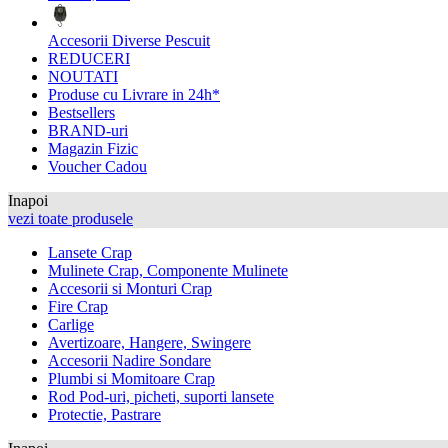
Accesorii Diverse Pescuit
REDUCERI
NOUTATI
Produse cu Livrare in 24h*
Bestsellers
BRAND-uri
Magazin Fizic
Voucher Cadou
Inapoi
vezi toate produsele
Lansete Crap
Mulinete Crap, Componente Mulinete
Accesorii si Monturi Crap
Fire Crap
Carlige
Avertizoare, Hangere, Swingere
Accesorii Nadire Sondare
Plumbi si Momitoare Crap
Rod Pod-uri, picheti, suporti lansete
Protectie, Pastrare