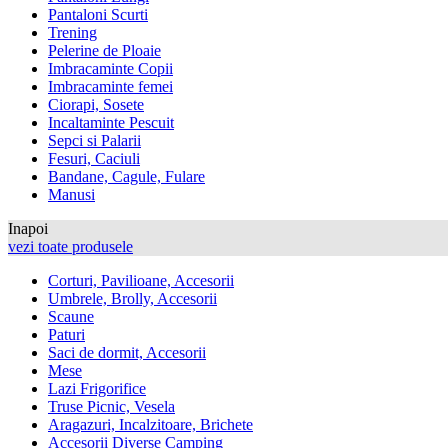
Pantaloni Scurti
Trening
Pelerine de Ploaie
Imbracaminte Copii
Imbracaminte femei
Ciorapi, Sosete
Incaltaminte Pescuit
Sepci si Palarii
Fesuri, Caciuli
Bandane, Cagule, Fulare
Manusi
Inapoi
vezi toate produsele
Corturi, Pavilioane, Accesorii
Umbrele, Brolly, Accesorii
Scaune
Paturi
Saci de dormit, Accesorii
Mese
Lazi Frigorifice
Truse Picnic, Vesela
Aragazuri, Incalzitoare, Brichete
Accesorii Diverse Camping