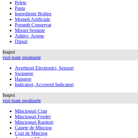
Pelete
Pasta
Ingrediente Boilies
Momeli Artificiale
Porumb Conservat
Mixuri Seminte
Aditivi, Arome
Dipuri
Inapoi
vezi toate produsele
Avertizori Electronici, Senzori
Swingere
Hangere
Indicatori, Accesorii Indicatori
Inapoi
vezi toate produsele
Mincioguri Crap
Mincioguri Feeder
Mincioguri Rapitori
Capete de Minciog
Cozi de Minciog