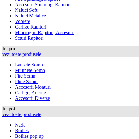
Accesorii Spinning, Rapitori
Naluci Soft
Naluci Metalice
Voblere
Carlige Rapitori
Mincioguri Rapitori, Accesorii
Seturi Rapitori
Inapoi
vezi toate produsele
Lansete Somn
Mulinete Somn
Fire Somn
Plute Somn
Accesorii Monturi
Carlige, Ancore
Accesorii Diverse
Inapoi
vezi toate produsele
Nada
Boilies
Boilies pop-up