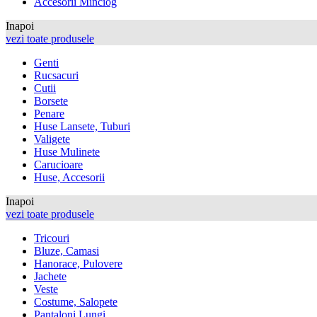
Accesorii Minciog
Inapoi
vezi toate produsele
Genti
Rucsacuri
Cutii
Borsete
Penare
Huse Lansete, Tuburi
Valigete
Huse Mulinete
Carucioare
Huse, Accesorii
Inapoi
vezi toate produsele
Tricouri
Bluze, Camasi
Hanorace, Pulovere
Jachete
Veste
Costume, Salopete
Pantaloni Lungi