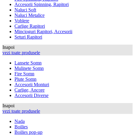
Accesorii Spinning, Rapitori
Naluci Soft
Naluci Metalice
Voblere
Carlige Rapitori
Mincioguri Rapitori, Accesorii
Seturi Rapitori
Inapoi
vezi toate produsele
Lansete Somn
Mulinete Somn
Fire Somn
Plute Somn
Accesorii Monturi
Carlige, Ancore
Accesorii Diverse
Inapoi
vezi toate produsele
Nada
Boilies
Boilies pop-up