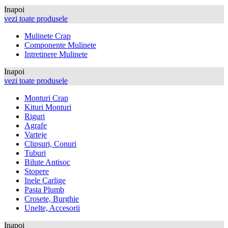
Inapoi
vezi toate produsele
Mulinete Crap
Componente Mulinete
Intretinere Mulinete
Inapoi
vezi toate produsele
Monturi Crap
Kituri Monturi
Riguri
Agrafe
Varteje
Clipsuri, Conuri
Tuburi
Bilute Antisoc
Stopere
Inele Carlige
Pasta Plumb
Crosete, Burghie
Unelte, Accesorii
Inapoi