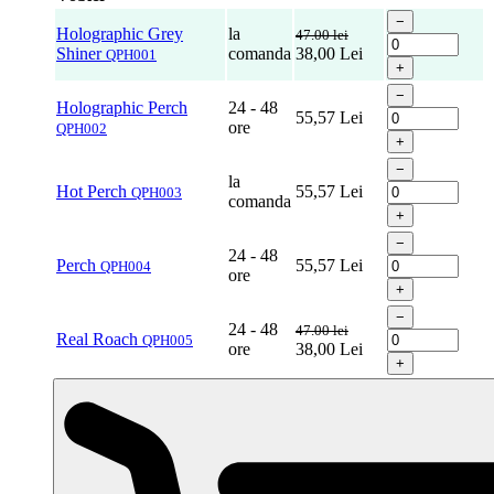
−
Holographic Grey
la
47.00 lei
Shiner
comanda
38,00
Lei
QPH001
+
−
Holographic Perch
24 - 48
55,57
Lei
ore
QPH002
+
−
la
Hot Perch
55,57
Lei
QPH003
comanda
+
−
24 - 48
Perch
55,57
Lei
QPH004
ore
+
−
24 - 48
47.00 lei
Real Roach
QPH005
ore
38,00
Lei
+