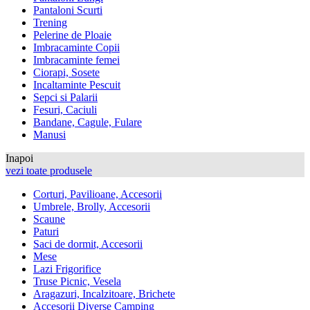
Pantaloni Scurti
Trening
Pelerine de Ploaie
Imbracaminte Copii
Imbracaminte femei
Ciorapi, Sosete
Incaltaminte Pescuit
Sepci si Palarii
Fesuri, Caciuli
Bandane, Cagule, Fulare
Manusi
Inapoi
vezi toate produsele
Corturi, Pavilioane, Accesorii
Umbrele, Brolly, Accesorii
Scaune
Paturi
Saci de dormit, Accesorii
Mese
Lazi Frigorifice
Truse Picnic, Vesela
Aragazuri, Incalzitoare, Brichete
Accesorii Diverse Camping