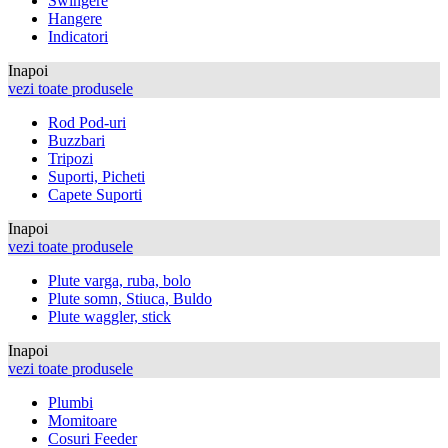
Swingere
Hangere
Indicatori
Inapoi
vezi toate produsele
Rod Pod-uri
Buzzbari
Tripozi
Suporti, Picheti
Capete Suporti
Inapoi
vezi toate produsele
Plute varga, ruba, bolo
Plute somn, Stiuca, Buldo
Plute waggler, stick
Inapoi
vezi toate produsele
Plumbi
Momitoare
Cosuri Feeder