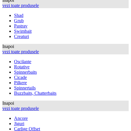
Inapoi
vezi toate produsele
Shad
Grub
Pastrav
Swimbait
Creaturi
Inapoi
vezi toate produsele
Oscilante
Rotative
Spinnerbaits
Cicade
Pilkere
Spinnertails
Buzzbaits, Chatterbaits
Inapoi
vezi toate produsele
Ancore
Jiguri
Carlige Offset