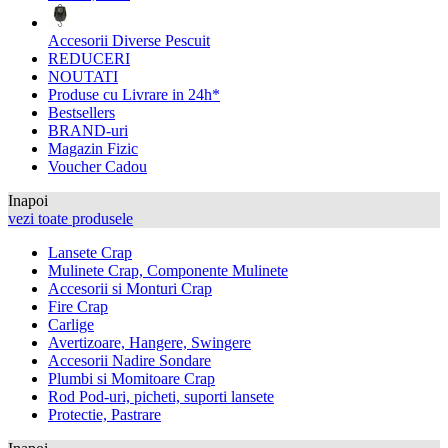
Accesorii Diverse Pescuit
REDUCERI
NOUTATI
Produse cu Livrare in 24h*
Bestsellers
BRAND-uri
Magazin Fizic
Voucher Cadou
Inapoi
vezi toate produsele
Lansete Crap
Mulinete Crap, Componente Mulinete
Accesorii si Monturi Crap
Fire Crap
Carlige
Avertizoare, Hangere, Swingere
Accesorii Nadire Sondare
Plumbi si Momitoare Crap
Rod Pod-uri, picheti, suporti lansete
Protectie, Pastrare