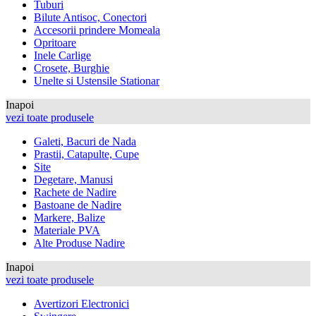
Tuburi
Bilute Antisoc, Conectori
Accesorii prindere Momeala
Opritoare
Inele Carlige
Crosete, Burghie
Unelte si Ustensile Stationar
Inapoi
vezi toate produsele
Galeti, Bacuri de Nada
Prastii, Catapulte, Cupe
Site
Degetare, Manusi
Rachete de Nadire
Bastoane de Nadire
Markere, Balize
Materiale PVA
Alte Produse Nadire
Inapoi
vezi toate produsele
Avertizori Electronici