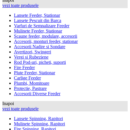
Inapoi
vezi toate produsele
Lansete Feeder, Stationar
Lansete Pescuit din Barca
Varfuri de Semnalizare Feeder
Mulinete Feeder, Stationar
Scaune feeder, modulare, accesorii
Accesorii, monturi feeder, stationar
Accesorii Nadire si Sondare
Avertizori, Swingeri
Vergi si Rubeziene
Rod Pod-uri, picheti, suporti
Fire Feeder
Plute Feeder, Stationar
Carlige Feeder
Plumbi, Momitoare
Protectie, Pastrare
Accesorii Diverse Feeder
Inapoi
vezi toate produsele
Lansete Spinning, Rapitori
Mulinete Spinning, Rapitori
Fire Spinning, Rapitori