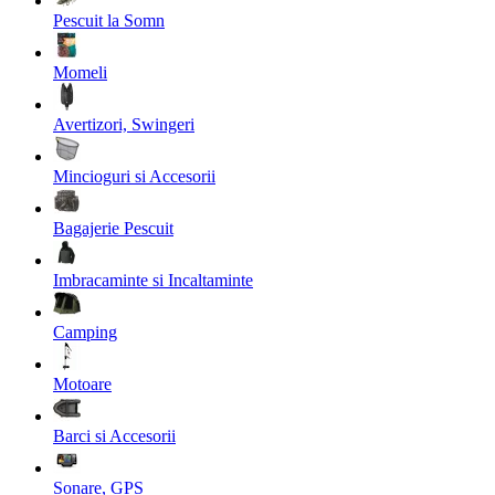
Pescuit la Somn
Momeli
Avertizori, Swingeri
Mincioguri si Accesorii
Bagajerie Pescuit
Imbracaminte si Incaltaminte
Camping
Motoare
Barci si Accesorii
Sonare, GPS