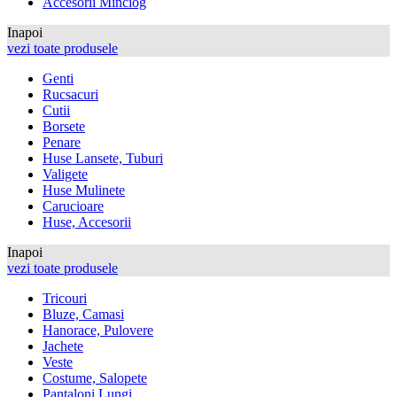
Accesorii Minciog
Inapoi
vezi toate produsele
Genti
Rucsacuri
Cutii
Borsete
Penare
Huse Lansete, Tuburi
Valigete
Huse Mulinete
Carucioare
Huse, Accesorii
Inapoi
vezi toate produsele
Tricouri
Bluze, Camasi
Hanorace, Pulovere
Jachete
Veste
Costume, Salopete
Pantaloni Lungi