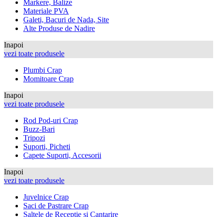
Markere, Balize
Materiale PVA
Galeti, Bacuri de Nada, Site
Alte Produse de Nadire
Inapoi
vezi toate produsele
Plumbi Crap
Momitoare Crap
Inapoi
vezi toate produsele
Rod Pod-uri Crap
Buzz-Bari
Tripozi
Suporti, Picheti
Capete Suporti, Accesorii
Inapoi
vezi toate produsele
Juvelnice Crap
Saci de Pastrare Crap
Saltele de Receptie si Cantarire