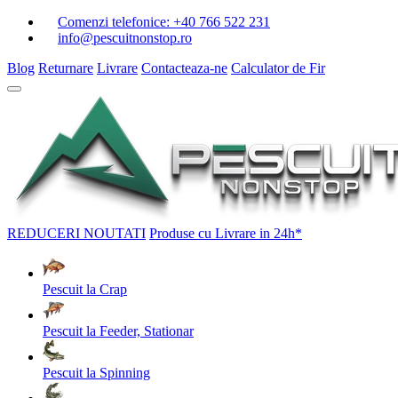
Comenzi telefonice:
+40 766 522 231
info@pescuitnonstop.ro
Blog
Returnare
Livrare
Contacteaza-ne
Calculator de Fir
REDUCERI
NOUTATI
Produse cu Livrare in 24h*
Pescuit la Crap
Pescuit la Feeder, Stationar
Pescuit la Spinning