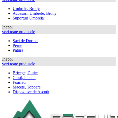
Umbrele, Brolly
Accesorii Umbrele, Brolly
Suporturi Umbrela
Inapoi
vezi toate produsele
Saci de Dormit
Perne
Patura
Inapoi
vezi toate produsele
Bricege, Cutite
Clesti, Patenti
Foarfeci
Macete, Topoare
Dispozitive de Ascutit