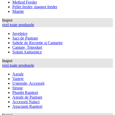
Method Feeder
Pellet feeder, maggot feeder
Matrite
Inapoi
vezi toate produsele
Juvelnice
Saci de Pastrare
Saltele de Receptie si Cantarire
Cantare, Tripoduri
Solutii Antiseptice
Inapoi
vezi toate produsele
Agrafe
Varteje
Ustensile, Accesorii
Strune
Plumbi Rapitori
Agrafe de Pastrare
Accesorii Naluci
Atractanti Rapitori