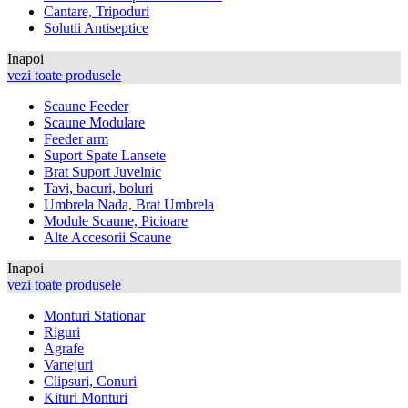
Cantare, Tripoduri
Solutii Antiseptice
Inapoi
vezi toate produsele
Scaune Feeder
Scaune Modulare
Feeder arm
Suport Spate Lansete
Brat Suport Juvelnic
Tavi, bacuri, boluri
Umbrela Nada, Brat Umbrela
Module Scaune, Picioare
Alte Accesorii Scaune
Inapoi
vezi toate produsele
Monturi Stationar
Riguri
Agrafe
Vartejuri
Clipsuri, Conuri
Kituri Monturi