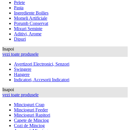
Pelete
Pasta
Ingrediente Boilies
Momeli Artificiale
Porumb Conservat
Mixuri Seminte
Aditivi, Arome
Dipuri
Inapoi
vezi toate produsele
Avertizori Electronici, Senzori
Swingere
Hangere
Indicatori, Accesorii Indicatori
Inapoi
vezi toate produsele
Mincioguri Crap
Mincioguri Feeder
Mincioguri Rapitori
Capete de Minciog
Cozi de Minciog