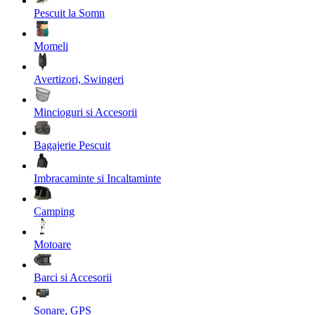
Pescuit la Somn
Momeli
Avertizori, Swingeri
Mincioguri si Accesorii
Bagajerie Pescuit
Imbracaminte si Incaltaminte
Camping
Motoare
Barci si Accesorii
Sonare, GPS