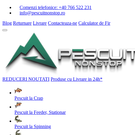
Comenzi telefonice:
+40 766 522 231
info@pescuitnonstop.ro
Blog
Returnare
Livrare
Contacteaza-ne
Calculator de Fir
REDUCERI
NOUTATI
Produse cu Livrare in 24h*
Pescuit la Crap
Pescuit la Feeder, Stationar
Pescuit la Spinning