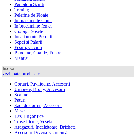
Pantaloni Scurti
Trening
Pelerine de Ploaie
Imbracaminte Copii
Imbracaminte femei
Ciorapi, Sosete
Incaltaminte Pescuit
Sepci si Palarii
Fesuri, Caciuli
Bandane, Cagule, Fulare
Manusi
Inapoi
vezi toate produsele
Corturi, Pavilioane, Accesorii
Umbrele, Brolly, Accesorii
Scaune
Paturi
Saci de dormit, Accesorii
Mese
Lazi Frigorifice
Truse Picnic, Vesela
Aragazuri, Incalzitoare, Brichete
Accesorii Diverse Camping