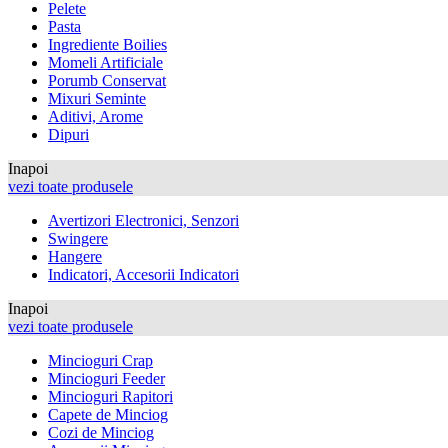
Pelete
Pasta
Ingrediente Boilies
Momeli Artificiale
Porumb Conservat
Mixuri Seminte
Aditivi, Arome
Dipuri
Inapoi
vezi toate produsele
Avertizori Electronici, Senzori
Swingere
Hangere
Indicatori, Accesorii Indicatori
Inapoi
vezi toate produsele
Mincioguri Crap
Mincioguri Feeder
Mincioguri Rapitori
Capete de Minciog
Cozi de Minciog