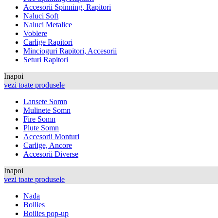
Accesorii Spinning, Rapitori
Naluci Soft
Naluci Metalice
Voblere
Carlige Rapitori
Mincioguri Rapitori, Accesorii
Seturi Rapitori
Inapoi
vezi toate produsele
Lansete Somn
Mulinete Somn
Fire Somn
Plute Somn
Accesorii Monturi
Carlige, Ancore
Accesorii Diverse
Inapoi
vezi toate produsele
Nada
Boilies
Boilies pop-up