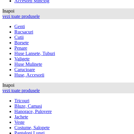
Accesorii Minciog
Inapoi
vezi toate produsele
Genti
Rucsacuri
Cutii
Borsete
Penare
Huse Lansete, Tuburi
Valigete
Huse Mulinete
Carucioare
Huse, Accesorii
Inapoi
vezi toate produsele
Tricouri
Bluze, Camasi
Hanorace, Pulovere
Jachete
Veste
Costume, Salopete
Pantaloni Lungi