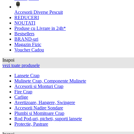
Accesorii Diverse Pescuit
REDUCERI
NOUTATI
Produse cu Livrare in 24h*
Bestsellers
BRAND-uri
Magazin Fizic
Voucher Cadou
Inapoi
vezi toate produsele
Lansete Crap
Mulinete Crap, Componente Mulinete
Accesorii si Monturi Crap
Fire Crap
Carlige
Avertizoare, Hangere, Swingere
Accesorii Nadire Sondare
Plumbi si Momitoare Crap
Rod Pod-uri, picheti, suporti lansete
Protectie, Pastrare