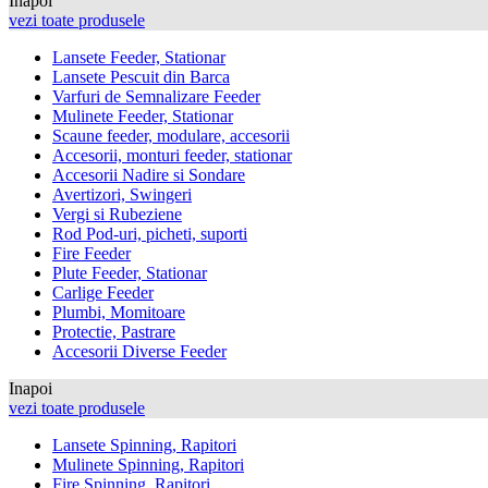
Inapoi
vezi toate produsele
Lansete Feeder, Stationar
Lansete Pescuit din Barca
Varfuri de Semnalizare Feeder
Mulinete Feeder, Stationar
Scaune feeder, modulare, accesorii
Accesorii, monturi feeder, stationar
Accesorii Nadire si Sondare
Avertizori, Swingeri
Vergi si Rubeziene
Rod Pod-uri, picheti, suporti
Fire Feeder
Plute Feeder, Stationar
Carlige Feeder
Plumbi, Momitoare
Protectie, Pastrare
Accesorii Diverse Feeder
Inapoi
vezi toate produsele
Lansete Spinning, Rapitori
Mulinete Spinning, Rapitori
Fire Spinning, Rapitori