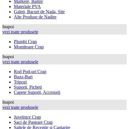
Markere, Balize
Materiale PVA
Galeti, Bacuri de Nada, Site
Alte Produse de Nadire
Inapoi
vezi toate produsele
Plumbi Crap
Momitoare Crap
Inapoi
vezi toate produsele
Rod Pod-uri Crap
Buzz-Bari
Tripozi
Suporti, Picheti
Capete Suporti, Accesorii
Inapoi
vezi toate produsele
Juvelnice Crap
Saci de Pastrare Crap
Saltele de Receptie si Cantarire