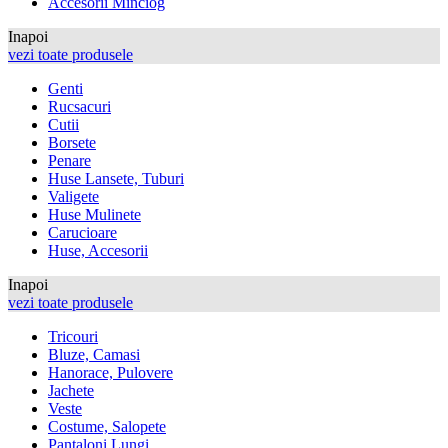
Accesorii Minciog
Inapoi
vezi toate produsele
Genti
Rucsacuri
Cutii
Borsete
Penare
Huse Lansete, Tuburi
Valigete
Huse Mulinete
Carucioare
Huse, Accesorii
Inapoi
vezi toate produsele
Tricouri
Bluze, Camasi
Hanorace, Pulovere
Jachete
Veste
Costume, Salopete
Pantaloni Lungi