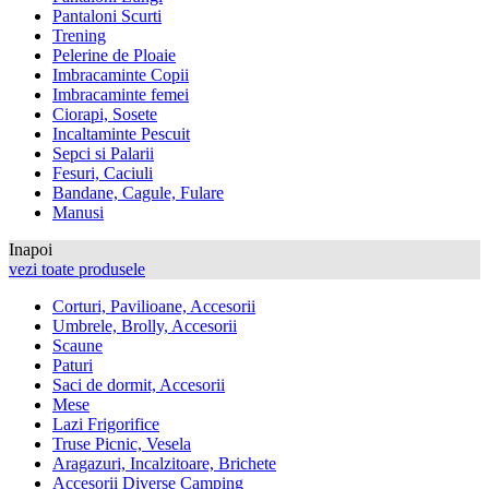
Pantaloni Scurti
Trening
Pelerine de Ploaie
Imbracaminte Copii
Imbracaminte femei
Ciorapi, Sosete
Incaltaminte Pescuit
Sepci si Palarii
Fesuri, Caciuli
Bandane, Cagule, Fulare
Manusi
Inapoi
vezi toate produsele
Corturi, Pavilioane, Accesorii
Umbrele, Brolly, Accesorii
Scaune
Paturi
Saci de dormit, Accesorii
Mese
Lazi Frigorifice
Truse Picnic, Vesela
Aragazuri, Incalzitoare, Brichete
Accesorii Diverse Camping