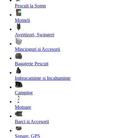
Pescuit la Somn
Momeli
Avertizori, Swingeri
Mincioguri si Accesorii
Bagajerie Pescuit
Imbracaminte si Incaltaminte
Camping
Motoare
Barci si Accesorii
Sonare, GPS