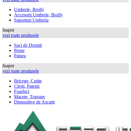
Umbrele, Brolly
Accesorii Umbrele, Brolly
Suporturi Umbrela
Inapoi
vezi toate produsele
Saci de Dormit
Perne
Patura
Inapoi
vezi toate produsele
Bricege, Cutite
Clesti, Patenti
Foarfeci
Macete, Topoare
Dispozitive de Ascutit