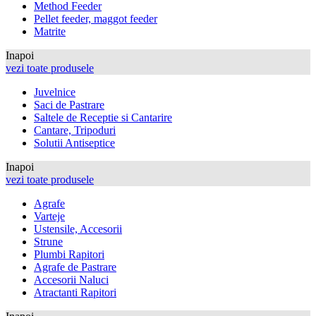
Method Feeder
Pellet feeder, maggot feeder
Matrite
Inapoi
vezi toate produsele
Juvelnice
Saci de Pastrare
Saltele de Receptie si Cantarire
Cantare, Tripoduri
Solutii Antiseptice
Inapoi
vezi toate produsele
Agrafe
Varteje
Ustensile, Accesorii
Strune
Plumbi Rapitori
Agrafe de Pastrare
Accesorii Naluci
Atractanti Rapitori