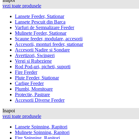
Inapoi
vezi toate produsele
Lansete Feeder, Stationar
Lansete Pescuit din Barca
Varfuri de Semnalizare Feeder
Mulinete Feeder, Stationar
Scaune feeder, modulare, accesorii
Accesorii, monturi feeder, stationar
Accesorii Nadire si Sondare
Avertizori, Swingeri
Vergi si Rubeziene
Rod Pod-uri, picheti, suporti
Fire Feeder
Plute Feeder, Stationar
Carlige Feeder
Plumbi, Momitoare
Protectie, Pastrare
Accesorii Diverse Feeder
Inapoi
vezi toate produsele
Lansete Spinning, Rapitori
Mulinete Spinning, Rapitori
Fire Spinning, Rapitori