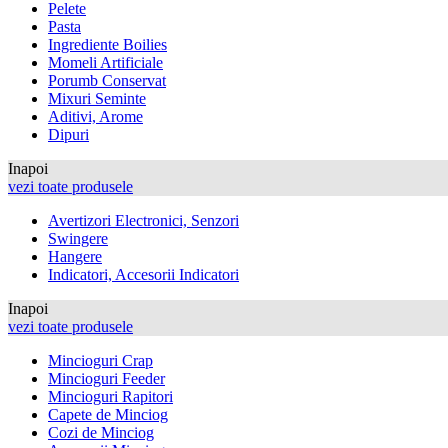
Pelete
Pasta
Ingrediente Boilies
Momeli Artificiale
Porumb Conservat
Mixuri Seminte
Aditivi, Arome
Dipuri
Inapoi
vezi toate produsele
Avertizori Electronici, Senzori
Swingere
Hangere
Indicatori, Accesorii Indicatori
Inapoi
vezi toate produsele
Mincioguri Crap
Mincioguri Feeder
Mincioguri Rapitori
Capete de Minciog
Cozi de Minciog