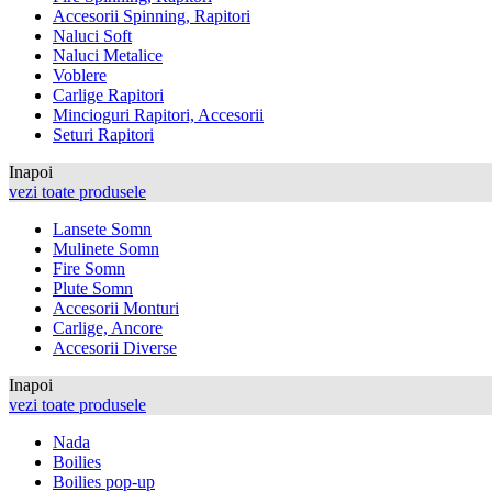
Accesorii Spinning, Rapitori
Naluci Soft
Naluci Metalice
Voblere
Carlige Rapitori
Mincioguri Rapitori, Accesorii
Seturi Rapitori
Inapoi
vezi toate produsele
Lansete Somn
Mulinete Somn
Fire Somn
Plute Somn
Accesorii Monturi
Carlige, Ancore
Accesorii Diverse
Inapoi
vezi toate produsele
Nada
Boilies
Boilies pop-up