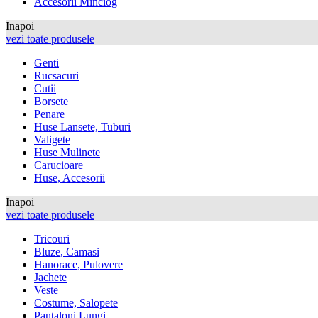
Accesorii Minciog
Inapoi
vezi toate produsele
Genti
Rucsacuri
Cutii
Borsete
Penare
Huse Lansete, Tuburi
Valigete
Huse Mulinete
Carucioare
Huse, Accesorii
Inapoi
vezi toate produsele
Tricouri
Bluze, Camasi
Hanorace, Pulovere
Jachete
Veste
Costume, Salopete
Pantaloni Lungi