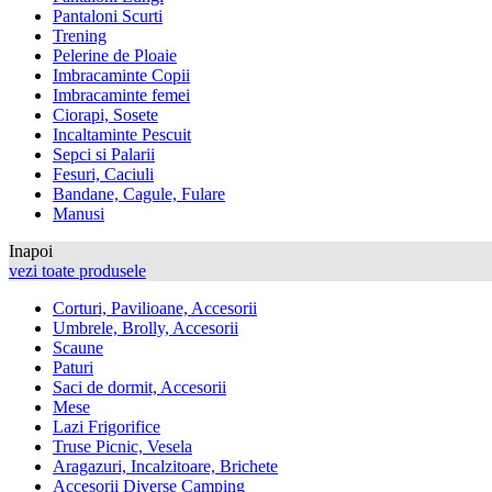
Pantaloni Scurti
Trening
Pelerine de Ploaie
Imbracaminte Copii
Imbracaminte femei
Ciorapi, Sosete
Incaltaminte Pescuit
Sepci si Palarii
Fesuri, Caciuli
Bandane, Cagule, Fulare
Manusi
Inapoi
vezi toate produsele
Corturi, Pavilioane, Accesorii
Umbrele, Brolly, Accesorii
Scaune
Paturi
Saci de dormit, Accesorii
Mese
Lazi Frigorifice
Truse Picnic, Vesela
Aragazuri, Incalzitoare, Brichete
Accesorii Diverse Camping