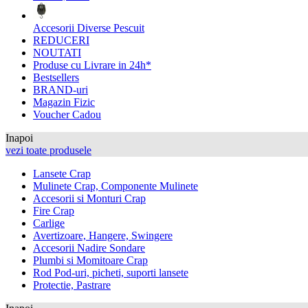
Accesorii Diverse Pescuit
REDUCERI
NOUTATI
Produse cu Livrare in 24h*
Bestsellers
BRAND-uri
Magazin Fizic
Voucher Cadou
Inapoi
vezi toate produsele
Lansete Crap
Mulinete Crap, Componente Mulinete
Accesorii si Monturi Crap
Fire Crap
Carlige
Avertizoare, Hangere, Swingere
Accesorii Nadire Sondare
Plumbi si Momitoare Crap
Rod Pod-uri, picheti, suporti lansete
Protectie, Pastrare