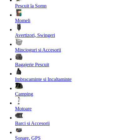
Pescuit la Somn
Momeli
Avertizori, Swingeri
Mincioguri si Accesorii
Bagajerie Pescuit
Imbracaminte si Incaltaminte
Camping
Motoare
Barci si Accesorii
Sonare, GPS