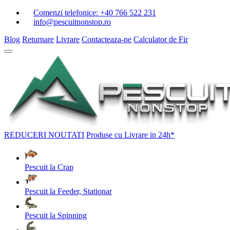
Comenzi telefonice:
+40 766 522 231
info@pescuitnonstop.ro
Blog
Returnare
Livrare
Contacteaza-ne
Calculator de Fir
REDUCERI
NOUTATI
Produse cu Livrare in 24h*
Pescuit la Crap
Pescuit la Feeder, Stationar
Pescuit la Spinning