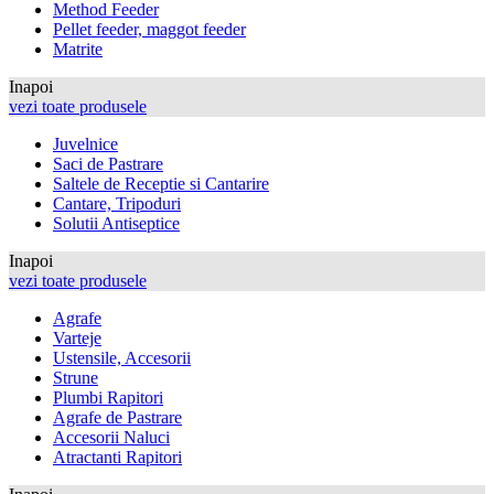
Method Feeder
Pellet feeder, maggot feeder
Matrite
Inapoi
vezi toate produsele
Juvelnice
Saci de Pastrare
Saltele de Receptie si Cantarire
Cantare, Tripoduri
Solutii Antiseptice
Inapoi
vezi toate produsele
Agrafe
Varteje
Ustensile, Accesorii
Strune
Plumbi Rapitori
Agrafe de Pastrare
Accesorii Naluci
Atractanti Rapitori