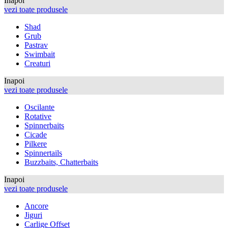
Inapoi
vezi toate produsele
Shad
Grub
Pastrav
Swimbait
Creaturi
Inapoi
vezi toate produsele
Oscilante
Rotative
Spinnerbaits
Cicade
Pilkere
Spinnertails
Buzzbaits, Chatterbaits
Inapoi
vezi toate produsele
Ancore
Jiguri
Carlige Offset