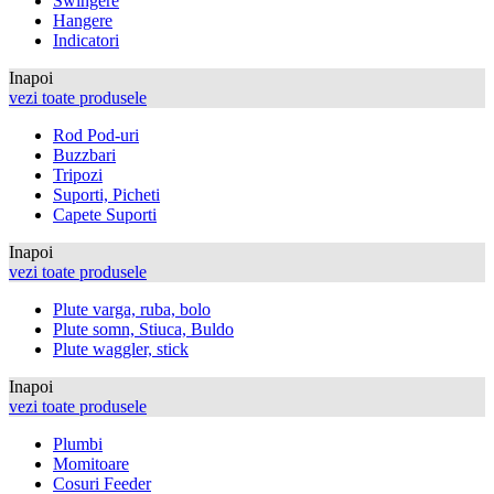
Swingere
Hangere
Indicatori
Inapoi
vezi toate produsele
Rod Pod-uri
Buzzbari
Tripozi
Suporti, Picheti
Capete Suporti
Inapoi
vezi toate produsele
Plute varga, ruba, bolo
Plute somn, Stiuca, Buldo
Plute waggler, stick
Inapoi
vezi toate produsele
Plumbi
Momitoare
Cosuri Feeder