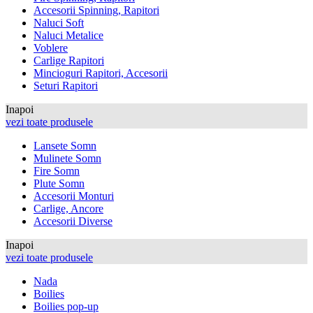
Accesorii Spinning, Rapitori
Naluci Soft
Naluci Metalice
Voblere
Carlige Rapitori
Mincioguri Rapitori, Accesorii
Seturi Rapitori
Inapoi
vezi toate produsele
Lansete Somn
Mulinete Somn
Fire Somn
Plute Somn
Accesorii Monturi
Carlige, Ancore
Accesorii Diverse
Inapoi
vezi toate produsele
Nada
Boilies
Boilies pop-up