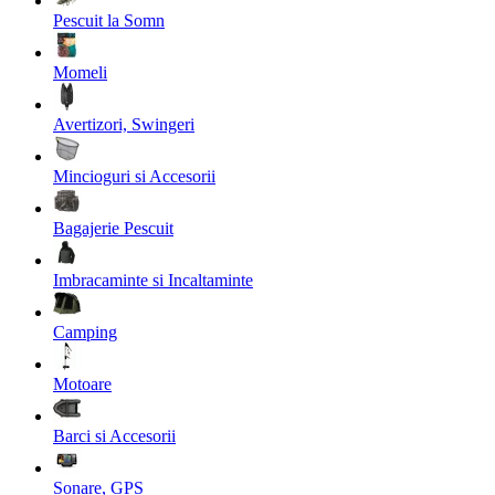
Pescuit la Somn
Momeli
Avertizori, Swingeri
Mincioguri si Accesorii
Bagajerie Pescuit
Imbracaminte si Incaltaminte
Camping
Motoare
Barci si Accesorii
Sonare, GPS