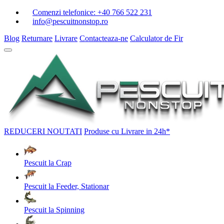
Comenzi telefonice:
+40 766 522 231
info@pescuitnonstop.ro
Blog
Returnare
Livrare
Contacteaza-ne
Calculator de Fir
REDUCERI
NOUTATI
Produse cu Livrare in 24h*
Pescuit la Crap
Pescuit la Feeder, Stationar
Pescuit la Spinning