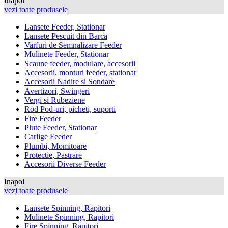
Inapoi
vezi toate produsele
Lansete Feeder, Stationar
Lansete Pescuit din Barca
Varfuri de Semnalizare Feeder
Mulinete Feeder, Stationar
Scaune feeder, modulare, accesorii
Accesorii, monturi feeder, stationar
Accesorii Nadire si Sondare
Avertizori, Swingeri
Vergi si Rubeziene
Rod Pod-uri, picheti, suporti
Fire Feeder
Plute Feeder, Stationar
Carlige Feeder
Plumbi, Momitoare
Protectie, Pastrare
Accesorii Diverse Feeder
Inapoi
vezi toate produsele
Lansete Spinning, Rapitori
Mulinete Spinning, Rapitori
Fire Spinning, Rapitori