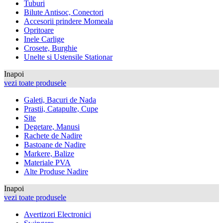
Tuburi
Bilute Antisoc, Conectori
Accesorii prindere Momeala
Opritoare
Inele Carlige
Crosete, Burghie
Unelte si Ustensile Stationar
Inapoi
vezi toate produsele
Galeti, Bacuri de Nada
Prastii, Catapulte, Cupe
Site
Degetare, Manusi
Rachete de Nadire
Bastoane de Nadire
Markere, Balize
Materiale PVA
Alte Produse Nadire
Inapoi
vezi toate produsele
Avertizori Electronici