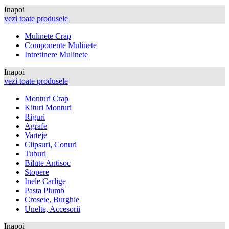
Inapoi
vezi toate produsele
Mulinete Crap
Componente Mulinete
Intretinere Mulinete
Inapoi
vezi toate produsele
Monturi Crap
Kituri Monturi
Riguri
Agrafe
Varteje
Clipsuri, Conuri
Tuburi
Bilute Antisoc
Stopere
Inele Carlige
Pasta Plumb
Crosete, Burghie
Unelte, Accesorii
Inapoi