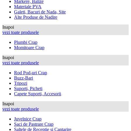
Markere, Balize
Materiale PVA
Galeti, Bacuri de Nada, Site
Alte Produse de Nadire
Inapoi
vezi toate produsele
Plumbi Crap
Momitoare Crap
Inapoi
vezi toate produsele
Rod Pod-uri Crap
Buzz-Bari
Tripozi
Suporti, Picheti
Capete Suporti, Accesorii
Inapoi
vezi toate produsele
Juvelnice Crap
Saci de Pastrare Crap
Saltele de Receptie si Cantarire