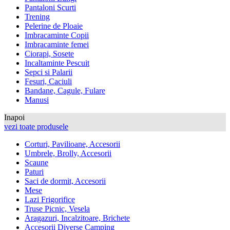
Pantaloni Scurti
Trening
Pelerine de Ploaie
Imbracaminte Copii
Imbracaminte femei
Ciorapi, Sosete
Incaltaminte Pescuit
Sepci si Palarii
Fesuri, Caciuli
Bandane, Cagule, Fulare
Manusi
Inapoi
vezi toate produsele
Corturi, Pavilioane, Accesorii
Umbrele, Brolly, Accesorii
Scaune
Paturi
Saci de dormit, Accesorii
Mese
Lazi Frigorifice
Truse Picnic, Vesela
Aragazuri, Incalzitoare, Brichete
Accesorii Diverse Camping