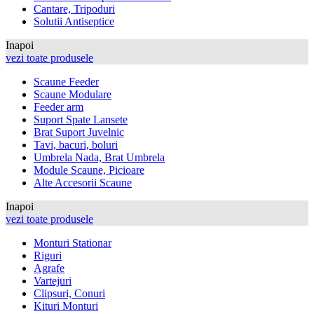
Cantare, Tripoduri
Solutii Antiseptice
Inapoi
vezi toate produsele
Scaune Feeder
Scaune Modulare
Feeder arm
Suport Spate Lansete
Brat Suport Juvelnic
Tavi, bacuri, boluri
Umbrela Nada, Brat Umbrela
Module Scaune, Picioare
Alte Accesorii Scaune
Inapoi
vezi toate produsele
Monturi Stationar
Riguri
Agrafe
Vartejuri
Clipsuri, Conuri
Kituri Monturi