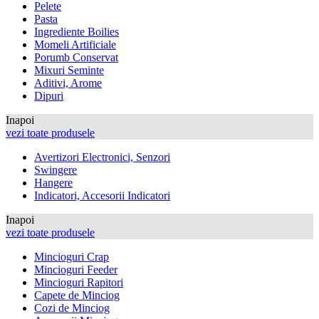
Pelete
Pasta
Ingrediente Boilies
Momeli Artificiale
Porumb Conservat
Mixuri Seminte
Aditivi, Arome
Dipuri
Inapoi
vezi toate produsele
Avertizori Electronici, Senzori
Swingere
Hangere
Indicatori, Accesorii Indicatori
Inapoi
vezi toate produsele
Mincioguri Crap
Mincioguri Feeder
Mincioguri Rapitori
Capete de Minciog
Cozi de Minciog