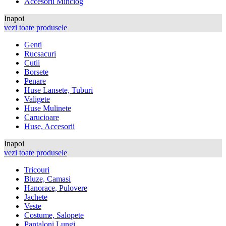
Accesorii Minciog
Inapoi
vezi toate produsele
Genti
Rucsacuri
Cutii
Borsete
Penare
Huse Lansete, Tuburi
Valigete
Huse Mulinete
Carucioare
Huse, Accesorii
Inapoi
vezi toate produsele
Tricouri
Bluze, Camasi
Hanorace, Pulovere
Jachete
Veste
Costume, Salopete
Pantaloni Lungi