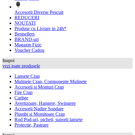
Accesorii Diverse Pescuit
REDUCERI
NOUTATI
Produse cu Livrare in 24h*
Bestsellers
BRAND-uri
Magazin Fizic
Voucher Cadou
Inapoi
vezi toate produsele
Lansete Crap
Mulinete Crap, Componente Mulinete
Accesorii si Monturi Crap
Fire Crap
Carlige
Avertizoare, Hangere, Swingere
Accesorii Nadire Sondare
Plumbi si Momitoare Crap
Rod Pod-uri, picheti, suporti lansete
Protectie, Pastrare