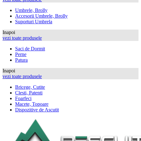
Umbrele, Brolly
Accesorii Umbrele, Brolly
Suporturi Umbrela
Inapoi
vezi toate produsele
Saci de Dormit
Perne
Patura
Inapoi
vezi toate produsele
Bricege, Cutite
Clesti, Patenti
Foarfeci
Macete, Topoare
Dispozitive de Ascutit