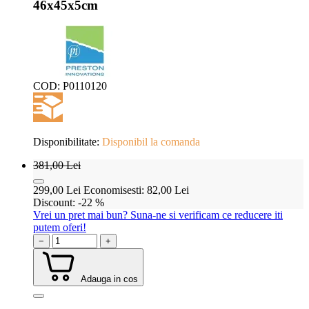
46x45x5cm
COD:
P0110120
Disponibilitate:
Disponibil la comanda
381,00
Lei
299,00
Lei
Economisesti:
82,00
Lei
Discount:
-22 %
Vrei un pret mai bun? Suna-ne si verificam ce reducere iti
putem oferi!
−
+
Adauga in cos