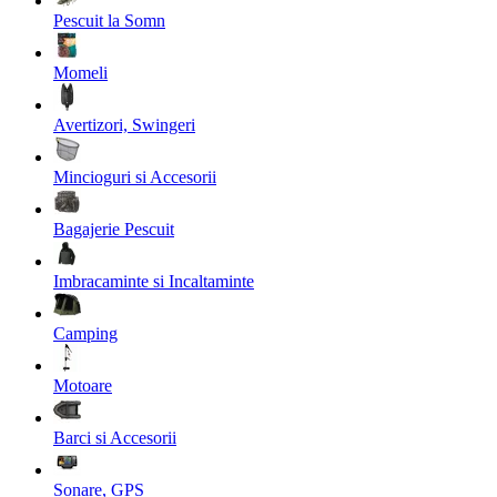
Pescuit la Somn
Momeli
Avertizori, Swingeri
Mincioguri si Accesorii
Bagajerie Pescuit
Imbracaminte si Incaltaminte
Camping
Motoare
Barci si Accesorii
Sonare, GPS