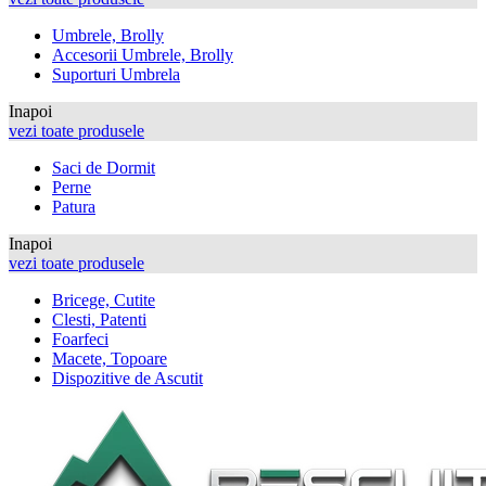
Umbrele, Brolly
Accesorii Umbrele, Brolly
Suporturi Umbrela
Inapoi
vezi toate produsele
Saci de Dormit
Perne
Patura
Inapoi
vezi toate produsele
Bricege, Cutite
Clesti, Patenti
Foarfeci
Macete, Topoare
Dispozitive de Ascutit