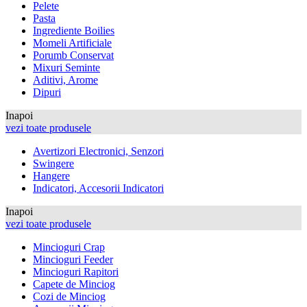
Pelete
Pasta
Ingrediente Boilies
Momeli Artificiale
Porumb Conservat
Mixuri Seminte
Aditivi, Arome
Dipuri
Inapoi
vezi toate produsele
Avertizori Electronici, Senzori
Swingere
Hangere
Indicatori, Accesorii Indicatori
Inapoi
vezi toate produsele
Mincioguri Crap
Mincioguri Feeder
Mincioguri Rapitori
Capete de Minciog
Cozi de Minciog