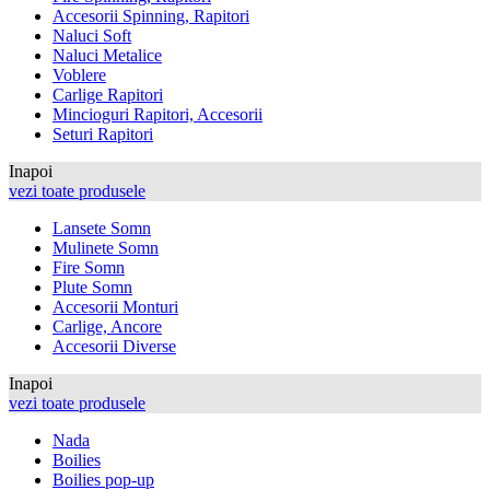
Accesorii Spinning, Rapitori
Naluci Soft
Naluci Metalice
Voblere
Carlige Rapitori
Mincioguri Rapitori, Accesorii
Seturi Rapitori
Inapoi
vezi toate produsele
Lansete Somn
Mulinete Somn
Fire Somn
Plute Somn
Accesorii Monturi
Carlige, Ancore
Accesorii Diverse
Inapoi
vezi toate produsele
Nada
Boilies
Boilies pop-up