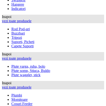
Swingere
Hangere
Indicatori
Inapoi
vezi toate produsele
Rod Pod-uri
Buzzbari
Tripozi
Suporti, Picheti
Capete Suporti
Inapoi
vezi toate produsele
Plute varga, ruba, bolo
Plute somn, Stiuca, Buldo
Plute waggler, stick
Inapoi
vezi toate produsele
Plumbi
Momitoare
Cosuri Feeder