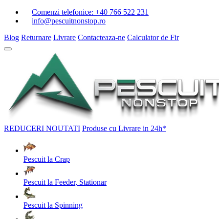
Comenzi telefonice:
+40 766 522 231
info@pescuitnonstop.ro
Blog
Returnare
Livrare
Contacteaza-ne
Calculator de Fir
REDUCERI
NOUTATI
Produse cu Livrare in 24h*
Pescuit la Crap
Pescuit la Feeder, Stationar
Pescuit la Spinning