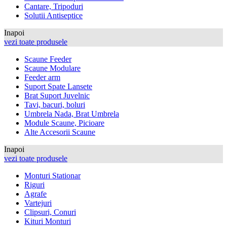
Cantare, Tripoduri
Solutii Antiseptice
Inapoi
vezi toate produsele
Scaune Feeder
Scaune Modulare
Feeder arm
Suport Spate Lansete
Brat Suport Juvelnic
Tavi, bacuri, boluri
Umbrela Nada, Brat Umbrela
Module Scaune, Picioare
Alte Accesorii Scaune
Inapoi
vezi toate produsele
Monturi Stationar
Riguri
Agrafe
Vartejuri
Clipsuri, Conuri
Kituri Monturi