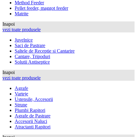
Method Feeder
Pellet feeder, maggot feeder
Matrite
Inapoi
vezi toate produsele
Juvelnice
Saci de Pastrare
Saltele de Receptie si Cantarire
Cantare, Tripoduri
Solutii Antiseptice
Inapoi
vezi toate produsele
Agrafe
Varteje
Ustensile, Accesorii
Strune
Plumbi Rapitori
Agrafe de Pastrare
Accesorii Naluci
Atractanti Rapitori