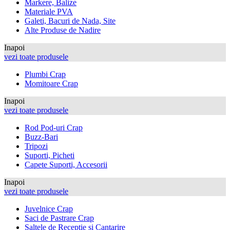
Markere, Balize
Materiale PVA
Galeti, Bacuri de Nada, Site
Alte Produse de Nadire
Inapoi
vezi toate produsele
Plumbi Crap
Momitoare Crap
Inapoi
vezi toate produsele
Rod Pod-uri Crap
Buzz-Bari
Tripozi
Suporti, Picheti
Capete Suporti, Accesorii
Inapoi
vezi toate produsele
Juvelnice Crap
Saci de Pastrare Crap
Saltele de Receptie si Cantarire