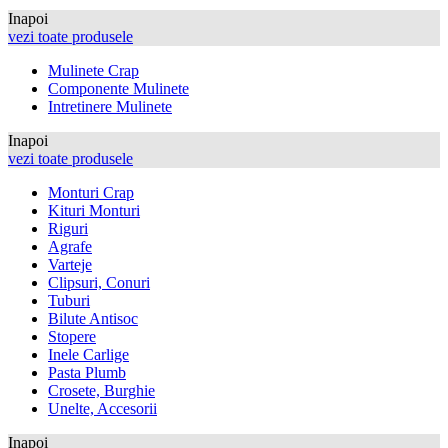
Inapoi
vezi toate produsele
Mulinete Crap
Componente Mulinete
Intretinere Mulinete
Inapoi
vezi toate produsele
Monturi Crap
Kituri Monturi
Riguri
Agrafe
Varteje
Clipsuri, Conuri
Tuburi
Bilute Antisoc
Stopere
Inele Carlige
Pasta Plumb
Crosete, Burghie
Unelte, Accesorii
Inapoi