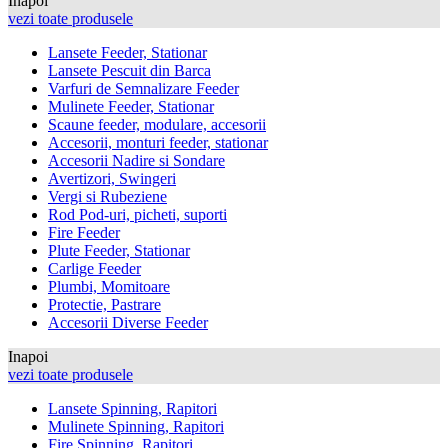
Inapoi
vezi toate produsele
Lansete Feeder, Stationar
Lansete Pescuit din Barca
Varfuri de Semnalizare Feeder
Mulinete Feeder, Stationar
Scaune feeder, modulare, accesorii
Accesorii, monturi feeder, stationar
Accesorii Nadire si Sondare
Avertizori, Swingeri
Vergi si Rubeziene
Rod Pod-uri, picheti, suporti
Fire Feeder
Plute Feeder, Stationar
Carlige Feeder
Plumbi, Momitoare
Protectie, Pastrare
Accesorii Diverse Feeder
Inapoi
vezi toate produsele
Lansete Spinning, Rapitori
Mulinete Spinning, Rapitori
Fire Spinning, Rapitori