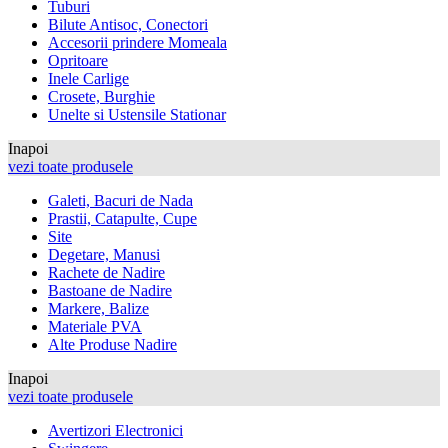
Tuburi
Bilute Antisoc, Conectori
Accesorii prindere Momeala
Opritoare
Inele Carlige
Crosete, Burghie
Unelte si Ustensile Stationar
Inapoi
vezi toate produsele
Galeti, Bacuri de Nada
Prastii, Catapulte, Cupe
Site
Degetare, Manusi
Rachete de Nadire
Bastoane de Nadire
Markere, Balize
Materiale PVA
Alte Produse Nadire
Inapoi
vezi toate produsele
Avertizori Electronici