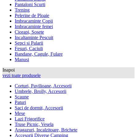
Pantaloni Scurti
Trening
Pelerine de Ploaie
Imbracaminte Copii
Imbracaminte femei
Ciorapi, Sosete
Incaltaminte Pescuit
Sepci si Palarii
Fesuri, Caciuli
Bandane, Cagule, Fulare
Manusi
Inapoi
vezi toate produsele
Corturi, Pavilioane, Accesorii
Umbrele, Brolly, Accesorii
Scaune
Paturi
Saci de dormit, Accesorii
Mese
Lazi Frigorifice
Truse Picnic, Vesela
Aragazuri, Incalzitoare, Brichete
Accesorii Diverse Camping