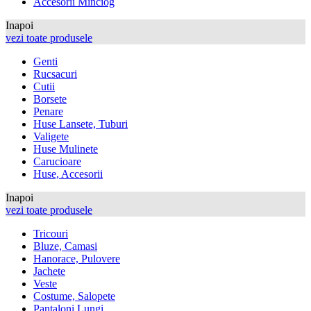
Accesorii Minciog
Inapoi
vezi toate produsele
Genti
Rucsacuri
Cutii
Borsete
Penare
Huse Lansete, Tuburi
Valigete
Huse Mulinete
Carucioare
Huse, Accesorii
Inapoi
vezi toate produsele
Tricouri
Bluze, Camasi
Hanorace, Pulovere
Jachete
Veste
Costume, Salopete
Pantaloni Lungi