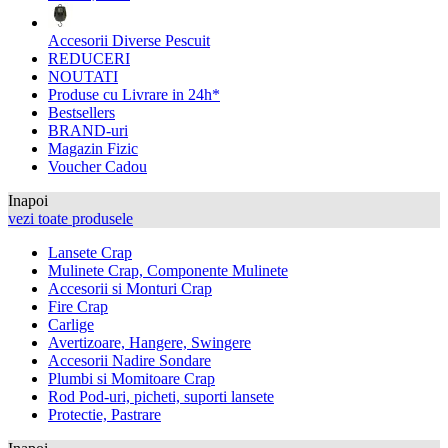
Accesorii Diverse Pescuit
REDUCERI
NOUTATI
Produse cu Livrare in 24h*
Bestsellers
BRAND-uri
Magazin Fizic
Voucher Cadou
Inapoi
vezi toate produsele
Lansete Crap
Mulinete Crap, Componente Mulinete
Accesorii si Monturi Crap
Fire Crap
Carlige
Avertizoare, Hangere, Swingere
Accesorii Nadire Sondare
Plumbi si Momitoare Crap
Rod Pod-uri, picheti, suporti lansete
Protectie, Pastrare