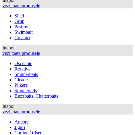
Inapoi
vezi toate produsele
Shad
Grub
Pastrav
Swimbait
Creaturi
Inapoi
vezi toate produsele
Oscilante
Rotative
Spinnerbaits
Cicade
Pilkere
Spinnertails
Buzzbaits, Chatterbaits
Inapoi
vezi toate produsele
Ancore
Jiguri
Carlige Offset