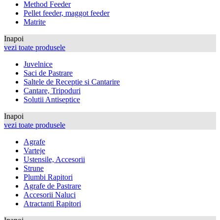
Method Feeder
Pellet feeder, maggot feeder
Matrite
Inapoi
vezi toate produsele
Juvelnice
Saci de Pastrare
Saltele de Receptie si Cantarire
Cantare, Tripoduri
Solutii Antiseptice
Inapoi
vezi toate produsele
Agrafe
Varteje
Ustensile, Accesorii
Strune
Plumbi Rapitori
Agrafe de Pastrare
Accesorii Naluci
Atractanti Rapitori