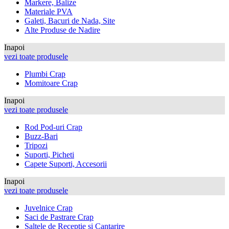
Markere, Balize
Materiale PVA
Galeti, Bacuri de Nada, Site
Alte Produse de Nadire
Inapoi
vezi toate produsele
Plumbi Crap
Momitoare Crap
Inapoi
vezi toate produsele
Rod Pod-uri Crap
Buzz-Bari
Tripozi
Suporti, Picheti
Capete Suporti, Accesorii
Inapoi
vezi toate produsele
Juvelnice Crap
Saci de Pastrare Crap
Saltele de Receptie si Cantarire