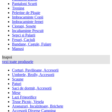
Pantaloni Scurti
Trening
Pelerine de Ploaie
Imbracaminte Copii
Imbracaminte femei
Ciorapi, Sosete
Incaltaminte Pescuit
Sepci si Palarii
Fesuri, Caciuli
Bandane, Cagule, Fulare
Manusi
Inapoi
vezi toate produsele
Corturi, Pavilioane, Accesorii
Umbrele, Brolly, Accesorii
Scaune
Paturi
Saci de dormit, Accesorii
Mese
Lazi Frigorifice
Truse Picnic, Vesela
Aragazuri, Incalzitoare, Brichete
Accesorii Diverse Camping