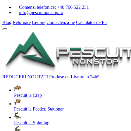
Comenzi telefonice:
+40 766 522 231
info@pescuitnonstop.ro
Blog
Returnare
Livrare
Contacteaza-ne
Calculator de Fir
REDUCERI
NOUTATI
Produse cu Livrare in 24h*
Pescuit la Crap
Pescuit la Feeder, Stationar
Pescuit la Spinning