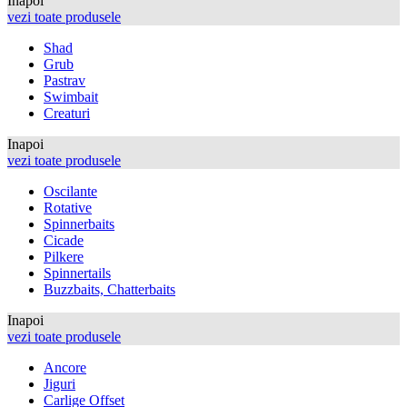
Inapoi
vezi toate produsele
Shad
Grub
Pastrav
Swimbait
Creaturi
Inapoi
vezi toate produsele
Oscilante
Rotative
Spinnerbaits
Cicade
Pilkere
Spinnertails
Buzzbaits, Chatterbaits
Inapoi
vezi toate produsele
Ancore
Jiguri
Carlige Offset