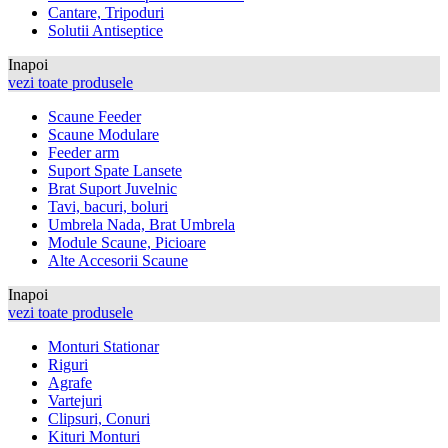
Cantare, Tripoduri
Solutii Antiseptice
Inapoi
vezi toate produsele
Scaune Feeder
Scaune Modulare
Feeder arm
Suport Spate Lansete
Brat Suport Juvelnic
Tavi, bacuri, boluri
Umbrela Nada, Brat Umbrela
Module Scaune, Picioare
Alte Accesorii Scaune
Inapoi
vezi toate produsele
Monturi Stationar
Riguri
Agrafe
Vartejuri
Clipsuri, Conuri
Kituri Monturi