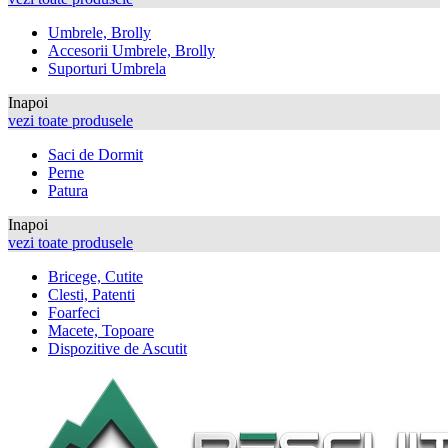
Umbrele, Brolly
Accesorii Umbrele, Brolly
Suporturi Umbrela
Inapoi
vezi toate produsele
Saci de Dormit
Perne
Patura
Inapoi
vezi toate produsele
Bricege, Cutite
Clesti, Patenti
Foarfeci
Macete, Topoare
Dispozitive de Ascutit