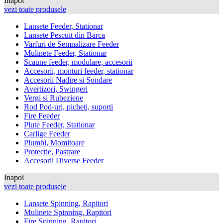
Inapoi
vezi toate produsele
Lansete Feeder, Stationar
Lansete Pescuit din Barca
Varfuri de Semnalizare Feeder
Mulinete Feeder, Stationar
Scaune feeder, modulare, accesorii
Accesorii, monturi feeder, stationar
Accesorii Nadire si Sondare
Avertizori, Swingeri
Vergi si Rubeziene
Rod Pod-uri, picheti, suporti
Fire Feeder
Plute Feeder, Stationar
Carlige Feeder
Plumbi, Momitoare
Protectie, Pastrare
Accesorii Diverse Feeder
Inapoi
vezi toate produsele
Lansete Spinning, Rapitori
Mulinete Spinning, Rapitori
Fire Spinning, Rapitori