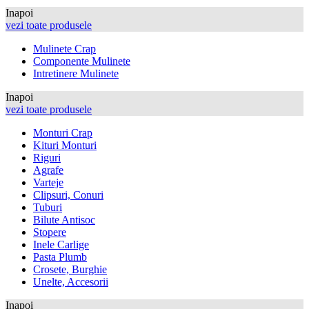
Inapoi
vezi toate produsele
Mulinete Crap
Componente Mulinete
Intretinere Mulinete
Inapoi
vezi toate produsele
Monturi Crap
Kituri Monturi
Riguri
Agrafe
Varteje
Clipsuri, Conuri
Tuburi
Bilute Antisoc
Stopere
Inele Carlige
Pasta Plumb
Crosete, Burghie
Unelte, Accesorii
Inapoi