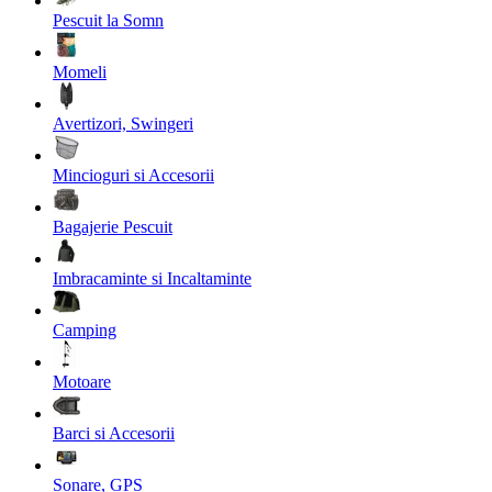
Pescuit la Somn
Momeli
Avertizori, Swingeri
Mincioguri si Accesorii
Bagajerie Pescuit
Imbracaminte si Incaltaminte
Camping
Motoare
Barci si Accesorii
Sonare, GPS