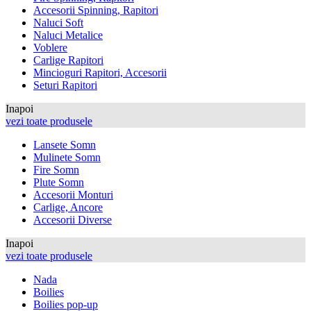
Accesorii Spinning, Rapitori
Naluci Soft
Naluci Metalice
Voblere
Carlige Rapitori
Mincioguri Rapitori, Accesorii
Seturi Rapitori
Inapoi
vezi toate produsele
Lansete Somn
Mulinete Somn
Fire Somn
Plute Somn
Accesorii Monturi
Carlige, Ancore
Accesorii Diverse
Inapoi
vezi toate produsele
Nada
Boilies
Boilies pop-up