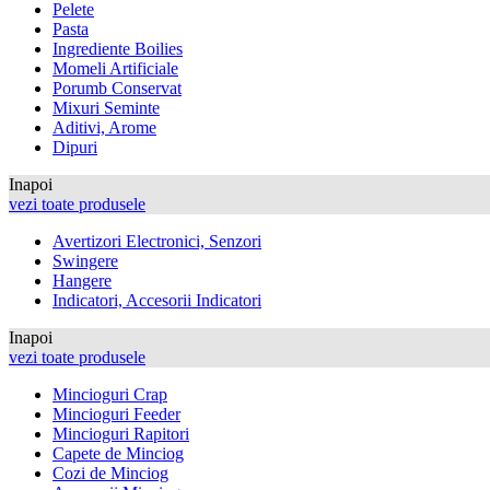
Pelete
Pasta
Ingrediente Boilies
Momeli Artificiale
Porumb Conservat
Mixuri Seminte
Aditivi, Arome
Dipuri
Inapoi
vezi toate produsele
Avertizori Electronici, Senzori
Swingere
Hangere
Indicatori, Accesorii Indicatori
Inapoi
vezi toate produsele
Mincioguri Crap
Mincioguri Feeder
Mincioguri Rapitori
Capete de Minciog
Cozi de Minciog