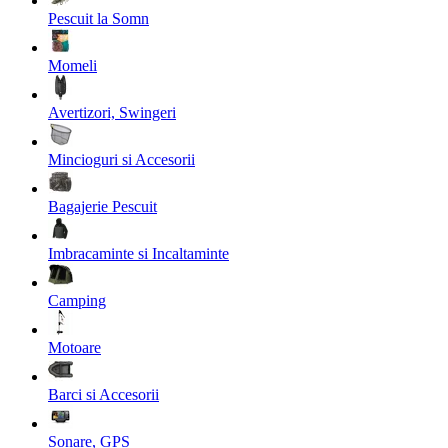
Pescuit la Somn
Momeli
Avertizori, Swingeri
Mincioguri si Accesorii
Bagajerie Pescuit
Imbracaminte si Incaltaminte
Camping
Motoare
Barci si Accesorii
Sonare, GPS