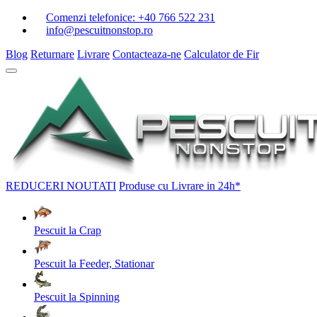
Comenzi telefonice:
+40 766 522 231
info@pescuitnonstop.ro
Blog
Returnare
Livrare
Contacteaza-ne
Calculator de Fir
REDUCERI
NOUTATI
Produse cu Livrare in 24h*
Pescuit la Crap
Pescuit la Feeder, Stationar
Pescuit la Spinning