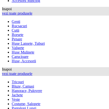
Accesorii Minciog
Inapoi
vezi toate produsele
Genti
Rucsacuri
Cutii
Borsete
Penare
Huse Lansete, Tuburi
Valigete
Huse Mulinete
Carucioare
Huse, Accesorii
Inapoi
vezi toate produsele
Tricouri
Bluze, Camasi
Hanorace, Pulovere
Jachete
Veste
Costume, Salopete
Pantaloni Lungi