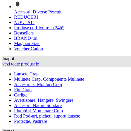
Accesorii Diverse Pescuit
REDUCERI
NOUTATI
Produse cu Livrare in 24h*
Bestsellers
BRAND-uri
Magazin Fizic
Voucher Cadou
Inapoi
vezi toate produsele
Lansete Crap
Mulinete Crap, Componente Mulinete
Accesorii si Monturi Crap
Fire Crap
Carlige
Avertizoare, Hangere, Swingere
Accesorii Nadire Sondare
Plumbi si Momitoare Crap
Rod Pod-uri, picheti, suporti lansete
Protectie, Pastrare