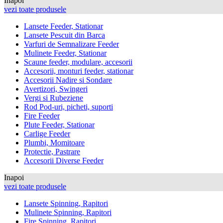
Inapoi
vezi toate produsele
Lansete Feeder, Stationar
Lansete Pescuit din Barca
Varfuri de Semnalizare Feeder
Mulinete Feeder, Stationar
Scaune feeder, modulare, accesorii
Accesorii, monturi feeder, stationar
Accesorii Nadire si Sondare
Avertizori, Swingeri
Vergi si Rubeziene
Rod Pod-uri, picheti, suporti
Fire Feeder
Plute Feeder, Stationar
Carlige Feeder
Plumbi, Momitoare
Protectie, Pastrare
Accesorii Diverse Feeder
Inapoi
vezi toate produsele
Lansete Spinning, Rapitori
Mulinete Spinning, Rapitori
Fire Spinning, Rapitori