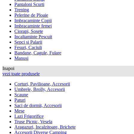
Pantaloni Scurti
Trening
Pelerine de Ploaie
Imbracaminte Copii
Imbracaminte femei
Ciorapi, Sosete
Incaltaminte Pescuit
Sepci si Palarii
Fesuri, Caciuli
Bandane, Cagule, Fulare
Manusi
Inapoi
vezi toate produsele
Corturi, Pavilioane, Accesorii
Umbrele, Brolly, Accesorii
Scaune
Paturi
Saci de dormit, Accesorii
Mese
Lazi Frigorifice
Truse Picnic, Vesela
Aragazuri, Incalzitoare, Brichete
Accesorii Diverse Camping