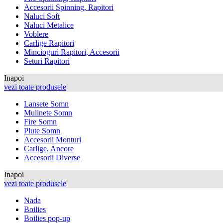
Accesorii Spinning, Rapitori
Naluci Soft
Naluci Metalice
Voblere
Carlige Rapitori
Mincioguri Rapitori, Accesorii
Seturi Rapitori
Inapoi
vezi toate produsele
Lansete Somn
Mulinete Somn
Fire Somn
Plute Somn
Accesorii Monturi
Carlige, Ancore
Accesorii Diverse
Inapoi
vezi toate produsele
Nada
Boilies
Boilies pop-up