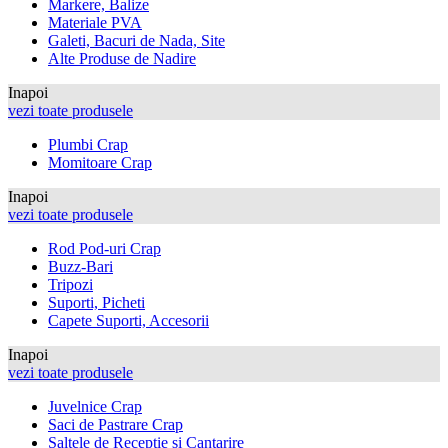
Markere, Balize
Materiale PVA
Galeti, Bacuri de Nada, Site
Alte Produse de Nadire
Inapoi
vezi toate produsele
Plumbi Crap
Momitoare Crap
Inapoi
vezi toate produsele
Rod Pod-uri Crap
Buzz-Bari
Tripozi
Suporti, Picheti
Capete Suporti, Accesorii
Inapoi
vezi toate produsele
Juvelnice Crap
Saci de Pastrare Crap
Saltele de Receptie si Cantarire