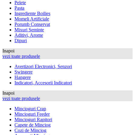
Pelete
Pasta
Ingrediente Boilies
Momeli Artificiale
Porumb Conservat
Mixuri Seminte
Aditivi, Arome
Dipuri
Inapoi
vezi toate produsele
Avertizori Electronici, Senzori
Swingere
Hangere
Indicatori, Accesorii Indicatori
Inapoi
vezi toate produsele
Mincioguri Crap
Mincioguri Feeder
Mincioguri Rapitori
Capete de Minciog
Cozi de Minciog