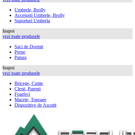
Umbrele, Brolly
Accesorii Umbrele, Brolly
Suporturi Umbrela
Inapoi
vezi toate produsele
Saci de Dormit
Perne
Patura
Inapoi
vezi toate produsele
Bricege, Cutite
Clesti, Patenti
Foarfeci
Macete, Topoare
Dispozitive de Ascutit