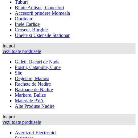
Tuburi
Bilute Antisoc, Conectori
Accesorii prindere Momeala
Opritoare
Inele Carlige
Crosete, Burghie
Unelte si Ustensile Stationar
Inapoi
vezi toate produsele
Galeti, Bacuri de Nada
Prastii, Catapulte, Cupe
Site
Degetare, Manusi
Rachete de Nadire
Bastoane de Nadire
Markere, Balize
Materiale PVA
Alte Produse Nadire
Inapoi
vezi toate produsele
Avertizori Electronici