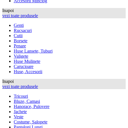
Accesorii Minciog
Inapoi
vezi toate produsele
Genti
Rucsacuri
Cutii
Borsete
Penare
Huse Lansete, Tuburi
Valigete
Huse Mulinete
Carucioare
Huse, Accesorii
Inapoi
vezi toate produsele
Tricouri
Bluze, Camasi
Hanorace, Pulovere
Jachete
Veste
Costume, Salopete
Pantaloni Lungi