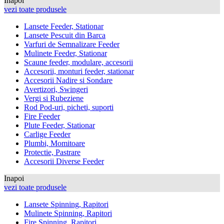
Inapoi
vezi toate produsele
Lansete Feeder, Stationar
Lansete Pescuit din Barca
Varfuri de Semnalizare Feeder
Mulinete Feeder, Stationar
Scaune feeder, modulare, accesorii
Accesorii, monturi feeder, stationar
Accesorii Nadire si Sondare
Avertizori, Swingeri
Vergi si Rubeziene
Rod Pod-uri, picheti, suporti
Fire Feeder
Plute Feeder, Stationar
Carlige Feeder
Plumbi, Momitoare
Protectie, Pastrare
Accesorii Diverse Feeder
Inapoi
vezi toate produsele
Lansete Spinning, Rapitori
Mulinete Spinning, Rapitori
Fire Spinning, Rapitori