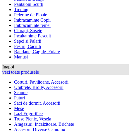
Pantaloni Scurti
Trening
Pelerine de Ploaie
Imbracaminte Copii
Imbracaminte femei
Ciorapi, Sosete
Incaltaminte Pescuit
Sepci si Palarii
Fesuri, Caciuli
Bandane, Cagule, Fulare
Manusi
Inapoi
vezi toate produsele
Corturi, Pavilioane, Accesorii
Umbrele, Brolly, Accesorii
Scaune
Paturi
Saci de dormit, Accesorii
Mese
Lazi Frigorifice
Truse Picnic, Vesela
Aragazuri, Incalzitoare, Brichete
Accesorii Diverse Camping