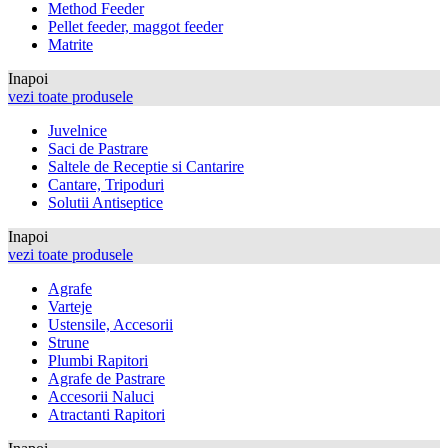
Method Feeder
Pellet feeder, maggot feeder
Matrite
Inapoi
vezi toate produsele
Juvelnice
Saci de Pastrare
Saltele de Receptie si Cantarire
Cantare, Tripoduri
Solutii Antiseptice
Inapoi
vezi toate produsele
Agrafe
Varteje
Ustensile, Accesorii
Strune
Plumbi Rapitori
Agrafe de Pastrare
Accesorii Naluci
Atractanti Rapitori