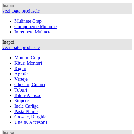
Inapoi
vezi toate produsele
Mulinete Crap
Componente Mulinete
Intretinere Mulinete
Inapoi
vezi toate produsele
Monturi Crap
Kituri Monturi
Riguri
Agrafe
Varteje
Clipsuri, Conuri
Tuburi
Bilute Antisoc
Stopere
Inele Carlige
Pasta Plumb
Crosete, Burghie
Unelte, Accesorii
Inapoi