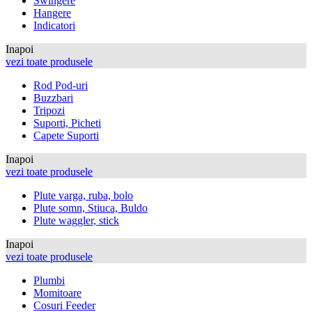
Swingere
Hangere
Indicatori
Inapoi
vezi toate produsele
Rod Pod-uri
Buzzbari
Tripozi
Suporti, Picheti
Capete Suporti
Inapoi
vezi toate produsele
Plute varga, ruba, bolo
Plute somn, Stiuca, Buldo
Plute waggler, stick
Inapoi
vezi toate produsele
Plumbi
Momitoare
Cosuri Feeder