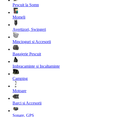
Pescuit la Somn
Momeli
Avertizori, Swingeri
Mincioguri si Accesorii
Bagajerie Pescuit
Imbracaminte si Incaltaminte
Camping
Motoare
Barci si Accesorii
Sonare, GPS