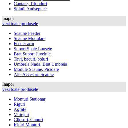
Cantare, Tripoduri
Solutii Antiseptice
Inapoi
vezi toate produsele
Scaune Feeder
Scaune Modulare
Feeder arm
Suport Spate Lansete
Brat Suport Juvelnic
Tavi, bacuri, boluri
Umbrela Nada, Brat Umbrela
Module Scaune, Picioare
Alte Accesorii Scaune
Inapoi
vezi toate produsele
Monturi Stationar
Riguri
Agrafe
Vartejuri
Clipsuri, Conuri
Kituri Monturi