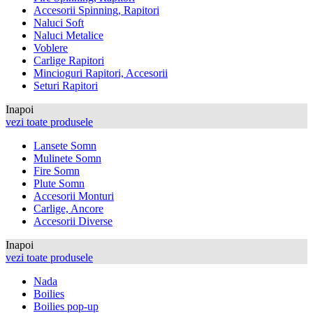
Accesorii Spinning, Rapitori
Naluci Soft
Naluci Metalice
Voblere
Carlige Rapitori
Mincioguri Rapitori, Accesorii
Seturi Rapitori
Inapoi
vezi toate produsele
Lansete Somn
Mulinete Somn
Fire Somn
Plute Somn
Accesorii Monturi
Carlige, Ancore
Accesorii Diverse
Inapoi
vezi toate produsele
Nada
Boilies
Boilies pop-up