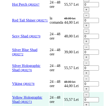
24 - 48
Hot Perch
55,57
Lei
QRH267
ore
+
−
la
48.00 lei
Red Tail Shiner
QRH271
comanda
44,00
Lei
+
−
24 - 48
Sexy Shad
48,00
Lei
QRH279
ore
+
−
Silver Blue Shad
24 - 48
39,00
Lei
ore
QRH272
+
−
Silver Holographic
24 - 48
55,57
Lei
Shad
ore
QRH276
+
−
24 - 48
48.00 lei
Viking
QRH278
ore
44,00
Lei
+
−
Yellow Holographic
24 - 48
55,57
Lei
Shad
ore
QRH273
+