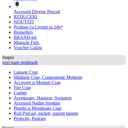
Accesorii Diverse Pescuit
REDUCERI
NOUTATI
Produse cu Livrare in 24h*
Bestsellers
BRAND-uri
Magazin Fizic
Voucher Cadou
Inapoi
vezi toate produsele
Lansete Crap
Mulinete Crap, Componente Mulinete
Accesorii si Monturi Crap
Fire Crap
Carlige
Avertizoare, Hangere, Swingere
Accesorii Nadire Sondare
Plumbi si Momitoare Crap
Rod Pod-uri, picheti, suporti lansete
Protectie, Pastrare