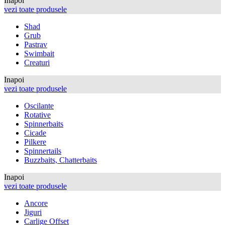
Inapoi
vezi toate produsele
Shad
Grub
Pastrav
Swimbait
Creaturi
Inapoi
vezi toate produsele
Oscilante
Rotative
Spinnerbaits
Cicade
Pilkere
Spinnertails
Buzzbaits, Chatterbaits
Inapoi
vezi toate produsele
Ancore
Jiguri
Carlige Offset