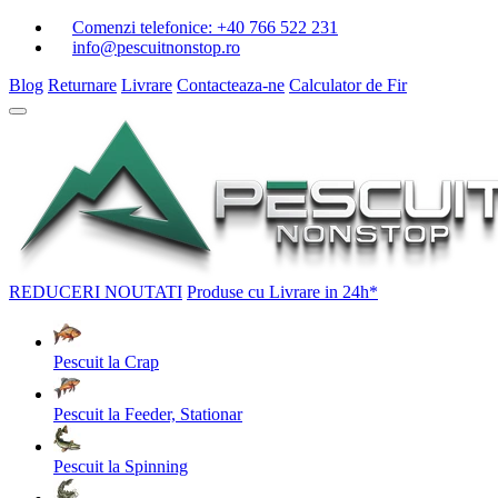
Comenzi telefonice:
+40 766 522 231
info@pescuitnonstop.ro
Blog
Returnare
Livrare
Contacteaza-ne
Calculator de Fir
REDUCERI
NOUTATI
Produse cu Livrare in 24h*
Pescuit la Crap
Pescuit la Feeder, Stationar
Pescuit la Spinning